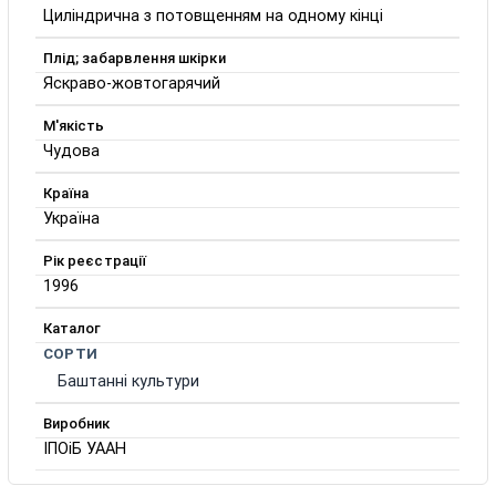
Циліндрична з потовщенням на одному кінці
Плід; забарвлення шкірки
Яскраво-жовтогарячий
М'якість
Чудова
Країна
Україна
Рік реєстрації
1996
Каталог
СОРТИ
Баштанні культури
Виробник
ІПОіБ УААН