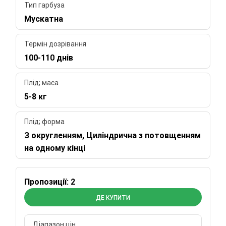
Тип гарбуза
Мускатна
Термін дозрівання
100-110 днів
Плід; маса
5-8 кг
Плід; форма
З округленням, Циліндрична з потовщенням
на одному кінці
Пропозиції: 2
ДЕ КУПИТИ
Діапазон цін