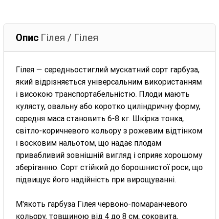
Опис
Гілея / Гілея
Гілея — середньостиглий мускатний сорт гарбуза,
який відрізняється універсальним використанням
і високою транспортабельністю. Плоди мають
кулясту, овальну або коротко циліндричну форму,
середня маса становить 6-8 кг. Шкірка тонка,
світло-коричневого кольору з рожевим відтінком
і восковим нальотом, що надає плодам
привабливий зовнішній вигляд і сприяє хорошому
зберіганню. Сорт стійкий до борошнистої роси, що
підвищує його надійність при вирощуванні.
М'якоть гарбуза Гілея червоно-помаранчевого
кольору, товщиною від 4 до 8 см, соковита,