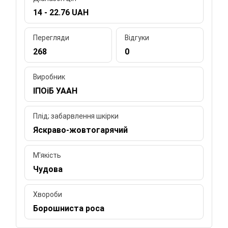
14 - 22.76 UAH
Перегляди
Відгуки
268
0
Виробник
ІПОіБ УААН
Плід; забарвлення шкірки
Яскраво-жовтогарячий
М'якість
Чудова
Хвороби
Борошниста роса