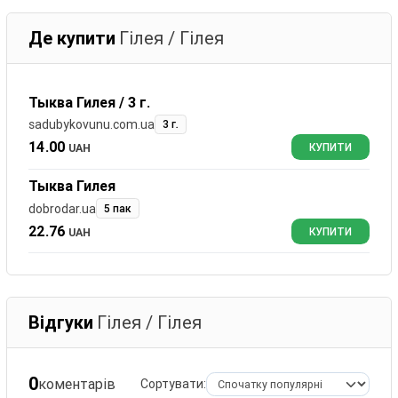
Де купити
Гілея / Гілея
Тыква Гилея / 3 г.
sadubykovunu.com.ua
3 г.
14.00
UAH
КУПИТИ
Тыква Гилея
dobrodar.ua
5 пак
22.76
UAH
КУПИТИ
Відгуки
Гілея / Гілея
0
коментарів
Сортувати: