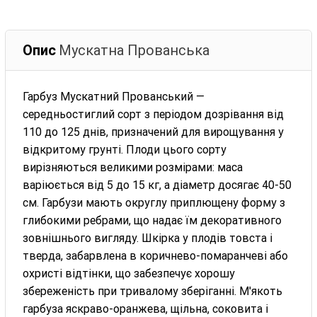
Опис
Мускатна Прованська
Гарбуз Мускатний Прованський —
середньостиглий сорт з періодом дозрівання від
110 до 125 днів, призначений для вирощування у
відкритому грунті. Плоди цього сорту
вирізняються великими розмірами: маса
варіюється від 5 до 15 кг, а діаметр досягає 40-50
см. Гарбузи мають округлу приплющену форму з
глибокими ребрами, що надає їм декоративного
зовнішнього вигляду. Шкірка у плодів товста і
тверда, забарвлена в коричнево-помаранчеві або
охристі відтінки, що забезпечує хорошу
збереженість при тривалому зберіганні. М'якоть
гарбуза яскраво-оранжева, щільна, соковита і