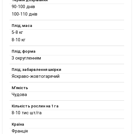
90-100 днів
100-110 днів
Плід; маса
5-8 кг
8-10 кг
Плід; форма
З округленням
Плід; забарвлення шкірки
Яскраво-жовтогарячий
М'якість
Чудова
Кількість рослин на 1 га
8-10 тис шт/га
Країна
Франція