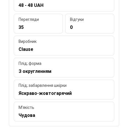
48 - 48 UAH
Перегляди
Відгуки
35
0
Виробник
Clause
Плід; форма
З округленням
Плід; забарвлення шкірки
Яскраво-жовтогарячий
М'якість
Чудова