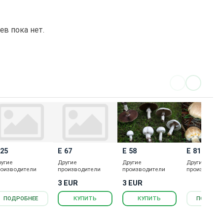
в пока нет.
 25
Е 67
Е 58
Е 812
ругие
Другие
Другие
Другие
роизводители
производители
производители
производит
3 EUR
3 EUR
ПОДРОБНЕЕ
КУПИТЬ
КУПИТЬ
ПОДРОБ