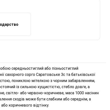
подарство
собою середньостиглий або пізньостиглий
нії сахорного сорго Саратовське 3с та батьківської
дистою, пониклою мітелкою з чорним забарвленням,
тоячий із сильною кущистістю, стебло довге, а
е, світло- або червоно-коричневе, маса 1000 насінин
рвлення сходів може бути слабким або середнім, а
 або коричневого відтінку.