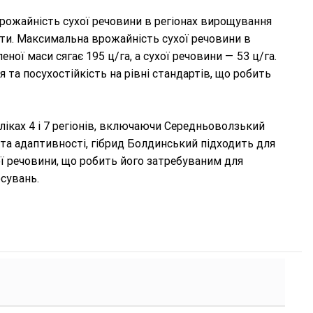
рожайність сухої речовини в регіонах вирощування
арти. Максимальна врожайність сухої речовини в
ної маси сягає 195 ц/га, а сухої речовини — 53 ц/га.
 та посухостійкість на рівні стандартів, що робить
іках 4 і 7 регіонів, включаючи Середньоволзький
та адаптивності, гібрид Болдинський підходить для
ої речовини, що робить його затребуваним для
сувань.