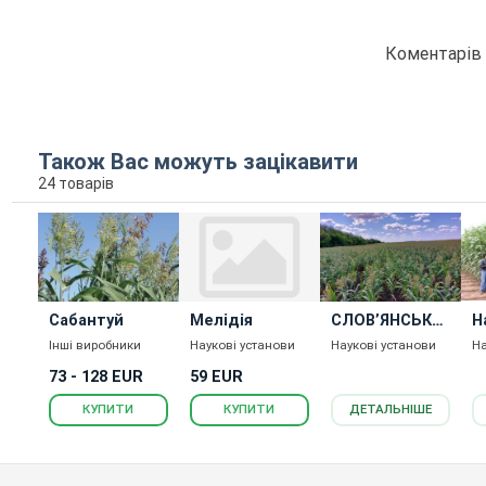
Коментарів 
Також Вас можуть зацікавити
24 товарів
Сабантуй
Мелідія
СЛОВ’ЯНСЬКЕ
Н
ПОЛЕ 18
Інші виробники
Наукові установи
Наукові установи
На
73 - 128 EUR
59 EUR
КУПИТИ
КУПИТИ
ДЕТАЛЬНІШЕ