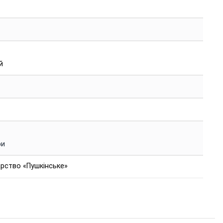
й
ри
рство «Пушкінське»