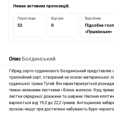
Немає активних пропозицій.
Перегляди
Відгуки
Виробник
52
0
Підсобне гос
«Пушкінське»
Опис
Болдинський
Гібрид сорго-суданкового Болдинський представляє 
трилінійний сорт, створений на основі материнської лі
суданської трави Тугай. Він характеризується розки
темно-зеленими листками і білою жилкою. Кущ прямос
листки середньої довжини та ширини. Насіння еліптичн
варіюється від 19,3 до 22,2 грамів. Антоціанове заба
лускові чешуї при достиганні набувають буро-чорного