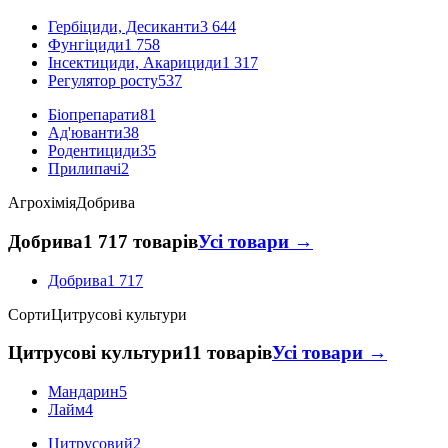
Гербіциди, Десиканти
3 644
Фунгіциди
1 758
Інсектициди, Акарициди
1 317
Регулятор росту
537
Біопрепарати
81
Ад'юванти
38
Родентициди
35
Прилипачі
2
Агрохімія
Добрива
Добрива
1 717 товарів
Усі товари →
Добрива
1 717
Сорти
Цитрусові культури
Цитрусові культури
11 товарів
Усі товари →
Мандарин
5
Лайм
4
Цитрусовий
2