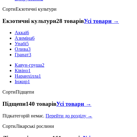
Сорти
Екзотичні культури
Екзотичні культури
28 товарів
Усі товари →
Аккаї
6
Азиміна
6
Унабі
5
Олива
3
Гранат
3
Кавун-груша
2
Ківіно
1
Наранхілла
1
Інжир
1
Сорти
Підщепи
Підщепи
140 товарів
Усі товари →
Підкатегорій немає.
Перейти до розділу →
Сорти
Лікарські рослини