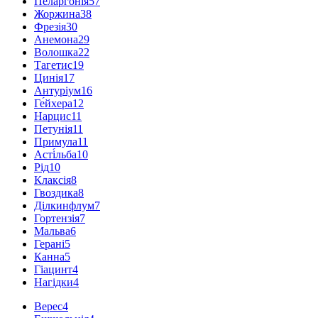
Пеларгонія
57
Жоржина
38
Фрезія
30
Анемона
29
Волошка
22
Тагетис
19
Цинія
17
Антуріум
16
Ге́йхера
12
Нарцис
11
Петунія
11
Примула
11
Асті́льба
10
Рід
10
Клаксія
8
Гвоздика
8
Ділкинфлум
7
Гортензія
7
Мальва
6
Герані
5
Канна
5
Гіацинт
4
Нагідки
4
Верес
4