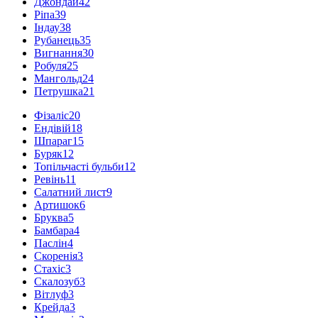
Джондай
42
Ріпа
39
Індау
38
Рубанець
35
Вигнання
30
Робуля
25
Мангольд
24
Петрушка
21
Фізаліс
20
Ендівій
18
Шпараг
15
Буряк
12
Топільчасті бульби
12
Ревінь
11
Салатний лист
9
Артишок
6
Бруква
5
Бамбара
4
Паслін
4
Скоренія
3
Стахіс
3
Скалозуб
3
Вітлуф
3
Крейда
3