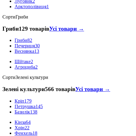
Луговик
2
Арктополівиця
1
Сорти
Гриби
Гриби
129 товарів
Усі товари →
Гриби
82
Печериця
30
Веснянка
13
Шіїтаке
2
Агроциба
2
Сорти
Зелені культури
Зелені культури
566 товарів
Усі товари →
Кріп
179
Петрушка
145
Базилік
138
Кінза
64
Хрін
22
Фенхель
18