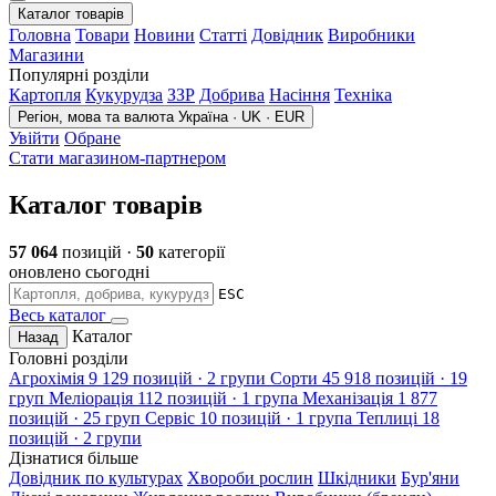
Каталог товарів
Головна
Товари
Новини
Статті
Довідник
Виробники
Магазини
Популярні розділи
Картопля
Кукурудза
ЗЗР
Добрива
Насіння
Техніка
Регіон, мова та валюта
Україна · UK · EUR
Увійти
Обране
Стати магазином-партнером
Каталог товарів
57 064
позицій ·
50
категорії
оновлено сьогодні
ESC
Весь каталог
Каталог
Назад
Головні розділи
Агрохімія
9 129 позицій · 2 групи
Сорти
45 918 позицій · 19
груп
Меліорація
112 позицій · 1 група
Механізація
1 877
позицій · 25 груп
Сервіс
10 позицій · 1 група
Теплиці
18
позицій · 2 групи
Дізнатися більше
Довідник по культурах
Хвороби рослин
Шкідники
Бур'яни