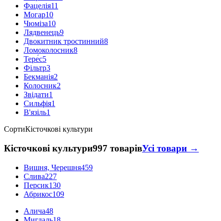
Фацелія
11
Могар
10
Чюміза
10
Лядвенець
9
Двокитник тростинний
8
Ломоколосник
8
Тере́с
5
Фільтр
3
Бекманія
2
Колосник
2
Звідати
1
Сильфія
1
В'язіль
1
Сорти
Кісточкові культури
Кісточкові культури
997 товарів
Усі товари →
Вишня, Черешня
459
Слива
227
Персик
130
Абрикос
109
Алича
48
Мигдаль
18