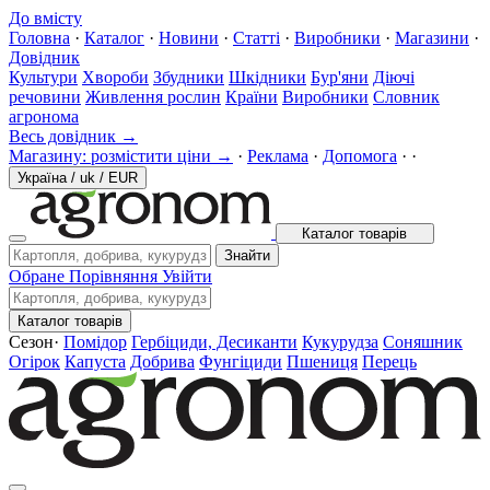
До вмісту
Головна
·
Каталог
·
Новини
·
Статті
·
Виробники
·
Магазини
·
Довідник
Культури
Хвороби
Збудники
Шкідники
Бур'яни
Діючі
речовини
Живлення рослин
Країни
Виробники
Словник
агронома
Весь довідник →
Магазину: розмістити ціни →
·
Реклама
·
Допомога
·
·
Україна
/
uk
/
EUR
Каталог товарів
Знайти
Обране
Порівняння
Увійти
Каталог товарів
Сезон
·
Помідор
Гербіциди, Десиканти
Кукурудза
Соняшник
Огірок
Капуста
Добрива
Фунгіциди
Пшениця
Перець