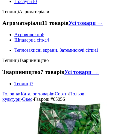
Послуги
10
Теплиці
Агроматеріали
Агроматеріали
11 товарів
Усі товари →
Агроволокно
6
Шпалерна сітка
4
Теплозахисні екрани, Затемнюючі сітки
1
Теплиці
Тваринництво
Тваринництво
7 товарів
Усі товари →
Теплиці
7
Головна
›
Каталог товарів
›
Сорти
›
Польові
культури
›
Овес
›
Гаврош
#65056