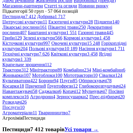
Діючі речовини
Живлення рослин
Виробники (бренди)
Магазини-партнери
Статті та огляди
Новини ринку
Підкатегорії
50 груп · 57 064 позицій
Пестициди
7 412
Добрива
1 717
Цитрусові культури
11
Екзотичні культури
28
Підщепи
140
Лікарські рослини
161
Пікантні трави
250
Декоративні
рослини
407
Баштанні культури
1 551
Газонні трави
445
Гриби
129
Зелені культури
566
Кормові культури
1 458
Кісточкові культури
997
Овочеві культури
15 248
Горіхоплідні
культури
204
Польові культури
10 189
Насіння культури
1 711
Технічні культури
7 626
Квіткові культури
3 458
Ягідні
культури
1 339
Крапельне зрошення
112
Трактори
312
Мінітрактори
89
Комбайни
234
Міні-комбайни
6
Жниварки
107
Мотоблоки
100
Мототрактори
10
Сівалки
124
Культиватори
422
Борони
94
Плуги
85
Обприскувачі
78
Косарки
18
Причепи
8
Ґрунтофрези
12
Глибокорозпушувачі
24
Навантажувачі
58
Саджалки
6
Копачі
12
Мульчувачі
7
Посівні
комплекси
16
Агродрони
4
Зерносушарки
2
Прес-підбирачі
20
Розкидачі
26
Послуги
10
Агроматеріали
11
Тваринництво
7
Агрохімія
Пестициди
Пестициди
7 412 товарів
Усі товари →