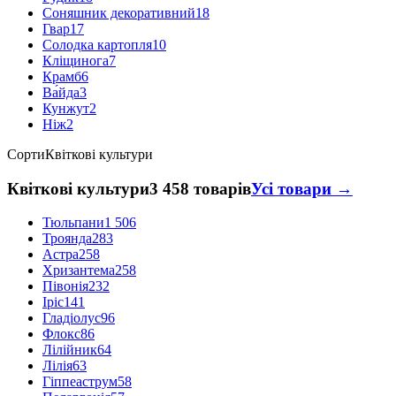
Соняшник декоративний
18
Гвар
17
Солодка картопля
10
Кліщинога
7
Крамб
6
Ва́йда
3
Кунжут
2
Ніж
2
Сорти
Квіткові культури
Квіткові культури
3 458 товарів
Усі товари →
Тюльпани
1 506
Троянда
283
Астра
258
Хризантема
258
Півонія
232
Іріс
141
Гладіолус
96
Флокс
86
Лілійник
64
Лілія
63
Гіппеаструм
58