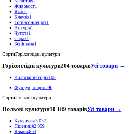
Мелотрія
2
Живокост
1
Яко́н
1
Клаузія
1
Топінсонцецвіт
1
Ангурія
1
Чугота
1
Сарах
1
Бенінказа
1
Сорти
Горіхоплідні культури
Горіхоплідні культури
204 товарів
Усі товари →
Волоський горіх
108
Фундук, ліщина
96
Сорти
Польові культури
Польові культури
10 189 товарів
Усі товари →
Кукурудза
5 037
Пшениця
2 059
Ячмінь
853