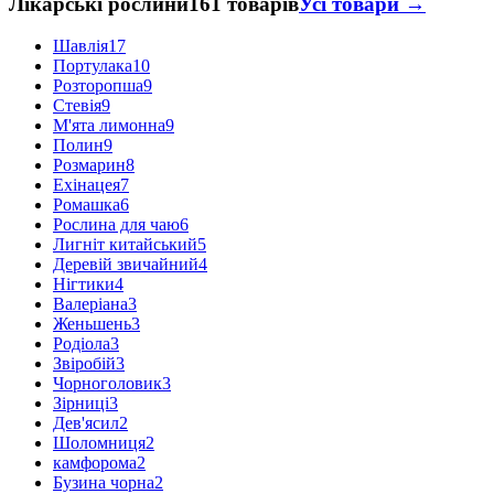
Лікарські рослини
161 товарів
Усі товари →
Шавлія
17
Портулака
10
Розторопша
9
Стевія
9
М'ята лимонна
9
Полин
9
Розмарин
8
Ехінацея
7
Ромашка
6
Рослина для чаю
6
Лигніт китайський
5
Деревій звичайний
4
Нігтики
4
Валеріана
3
Женьшень
3
Родіола
3
Звіробій
3
Чорноголовик
3
Зірниці
3
Дев'ясил
2
Шоломниця
2
камфорома
2
Бузина чорна
2