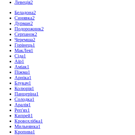
Левеція
2
Беладона
2
Синявка
2
Дурман
2
Подорожник
2
Серпанок
2
Черемша
2
Горінець
1
МакЛея
1
Сіда
1
Аїр
1
Аміак
1
Піжма
1
Арніка
1
Блукач
1
Колюрія
1
Панцеріна
1
Солодка
1
Аралія
1
Реп'ях
1
Кипрей
1
Кровохлібка
1
Мильнянка
1
Кропива
1