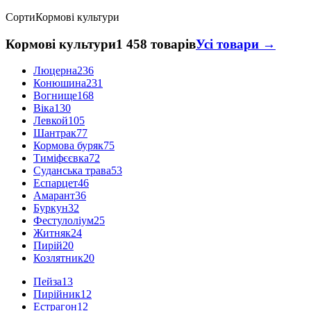
Сорти
Кормові культури
Кормові культури
1 458 товарів
Усі товари →
Люцерна
236
Конюшина
231
Вогнище
168
Віка
130
Левкой
105
Шантрак
77
Кормова буряк
75
Тиміфєєвка
72
Суданська трава
53
Еспарцет
46
Амарант
36
Буркун
32
Фестулоліум
25
Житняк
24
Пирій
20
Козлятник
20
Пейза
13
Пирійник
12
Естрагон
12