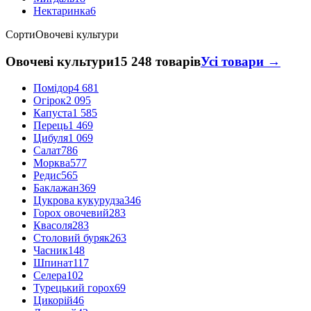
Нектаринка
6
Сорти
Овочеві культури
Овочеві культури
15 248 товарів
Усі товари →
Помідор
4 681
Огірок
2 095
Капуста
1 585
Перець
1 469
Цибуля
1 069
Салат
786
Морква
577
Редис
565
Баклажан
369
Цукрова кукурудза
346
Горох овочевий
283
Квасоля
283
Столовий буряк
263
Часник
148
Шпинат
117
Селера
102
Турецький горох
69
Цикорій
46