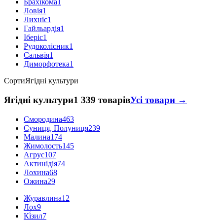
Брахікома
1
Ловія
1
Лихніс
1
Гайльардія
1
Іберіс
1
Рудоколісник
1
Сальвія
1
Диморфотека
1
Сорти
Ягідні культури
Ягідні культури
1 339 товарів
Усі товари →
Смородина
463
Суниця, Полуниця
239
Малина
174
Жимолость
145
Агрус
107
Актинідія
74
Лохина
68
Ожина
29
Журавлина
12
Лох
9
Кі́зил
7