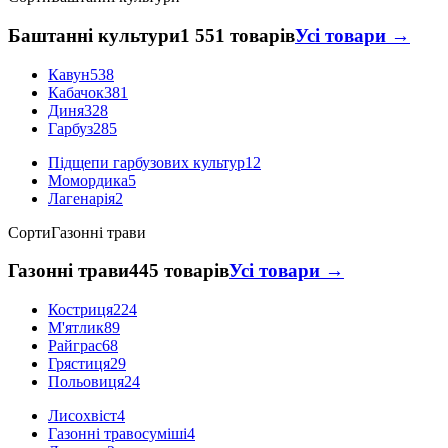
Баштанні культури
1 551 товарів
Усі товари →
Кавун
538
Кабачок
381
Диня
328
Гарбуз
285
Підщепи гарбузових культур
12
Момордика
5
Лагенарія
2
Сорти
Газонні трави
Газонні трави
445 товарів
Усі товари →
Костриця
224
М'ятлик
89
Райграс
68
Грястиця
29
Польовиця
24
Лисохвіст
4
Газонні травосуміші
4