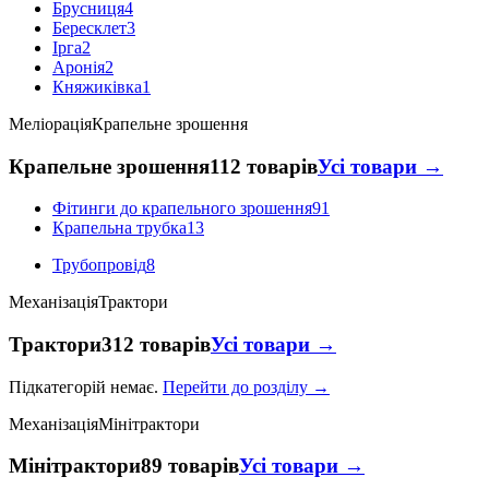
Брусниця
4
Бересклет
3
Ірга
2
Аронія
2
Княжиківка
1
Меліорація
Крапельне зрошення
Крапельне зрошення
112 товарів
Усі товари →
Фітинги до крапельного зрошення
91
Крапельна трубка
13
Трубопровід
8
Механізація
Трактори
Трактори
312 товарів
Усі товари →
Підкатегорій немає.
Перейти до розділу →
Механізація
Мінітрактори
Мінітрактори
89 товарів
Усі товари →