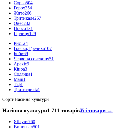
Сорго
504
Горох
354
Жито
266
Тритикале
257
Овес
232
Просо
131
Гірчиця
129
Рис
124
Гречка, Гречиха
107
Боби
69
Червона сочевиця
51
Арахіс
9
Кіноа
3
Солянка
1
Маш
1
Тіф
1
Трититригія
1
Сорти
Насіння культури
Насіння культури
1 711 товарів
Усі товари →
Яблуня
760
Виноград
501