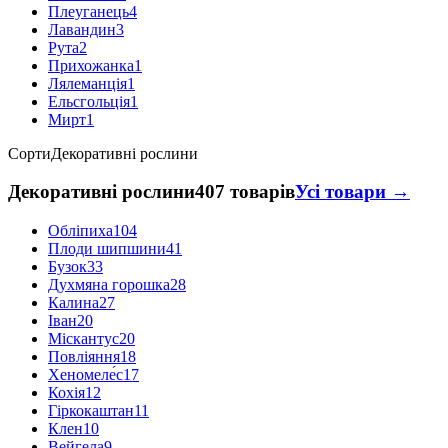
Плеуганець
4
Лавандин
3
Рута
2
Прихожанка
1
Лялеманція
1
Ельсгольція
1
Мирт
1
Сорти
Декоративні рослини
Декоративні рослини
407 товарів
Усі товари →
Обліпиха
104
Плоди шипшини
41
Бузок
33
Духмяна горошка
28
Калина
27
Іван
20
Міскантус
20
Повліяння
18
Хеномеле́с
17
Кохія
12
Гіркокаштан
11
Клен
10
Вейгела
9