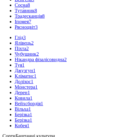
Сосна
8
Тута́вник
8
Традесканція
8
Іпомея
7
Рясноцвіт
3
Глід
3
Ялівець
2
Піхта
2
Чубушник
2
Нікандра фізалісовидна
2
Туя
1
Джузгун
1
Кліматис
1
Доліхос
1
Мо́нстера
1
Дерен
1
Ковила
1
Вейхсбордія
1
Вільха
1
Берізка
1
Берізка
1
Кобея
1
Сорти
Баштанні культури