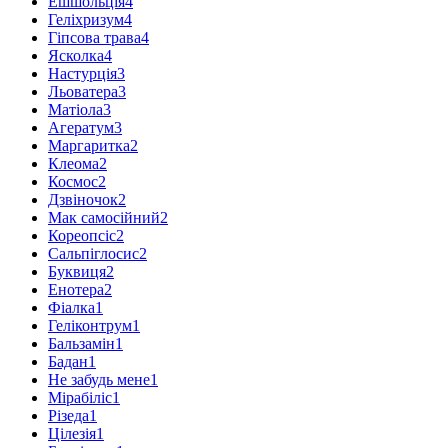
Ешшольція
4
Геліхризум
4
Гіпсова трава
4
Ясколка
4
Настурція
3
Льоватера
3
Матіола
3
Агератум
3
Маргаритка
2
Клеома
2
Космос
2
Дзвіночок
2
Мак самосійний
2
Кореопсіс
2
Сальпіглосис
2
Буквиця
2
Енотера
2
Фіалка
1
Геліконтрум
1
Бальзамін
1
Бадан
1
Не забудь мене
1
Мірабіліс
1
Різеда
1
Цілезія
1