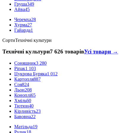
Груша
349
Айва
45
Черемха
28
Хурма
27
Гайарда
1
Сорти
Технічні культури
Технічні культури
7 626 товарів
Усі товари →
Соняшник
3 280
Ріпак
1 103
Цукрова Буряка
1 012
Картопля
887
Соя
824
Льон
208
Коноплі
65
Хміль
60
Тютюн
40
Кірливість
23
Бавовна
22
Матільда
19
Рудик
18