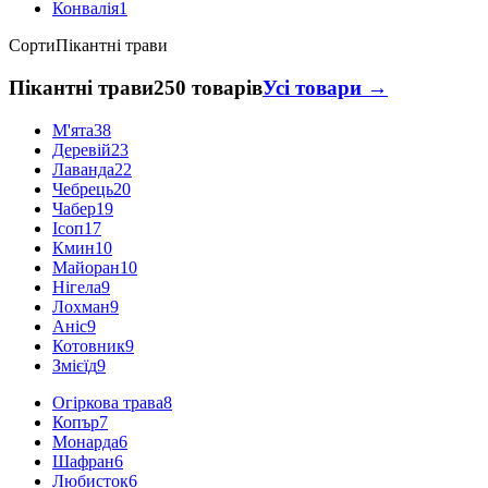
Конвалія
1
Сорти
Пікантні трави
Пікантні трави
250 товарів
Усі товари →
М'ята
38
Деревій
23
Лаванда
22
Чебрець
20
Чабер
19
Ісоп
17
Кмин
10
Майоран
10
Нігела
9
Лохман
9
Аніс
9
Котовник
9
Змієїд
9
Огіркова трава
8
Копър
7
Монарда
6
Шафран
6
Любисток
6