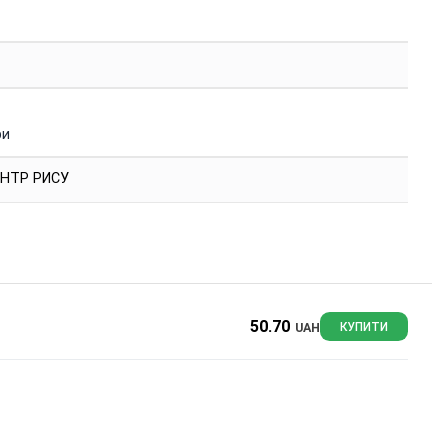
ри
НТР РИСУ
50.70
UAH
КУПИТИ