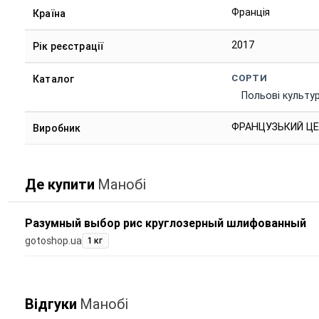
Франція
Країна
2017
Рік реєстрації
СОРТИ
Каталог
Польові культу
ФРАНЦУЗЬКИЙ ЦЕ
Виробник
Де купити
Манобі
Разумный выбор рис круглозерный шлифованный
gotoshop.ua
1 кг
Відгуки
Манобі