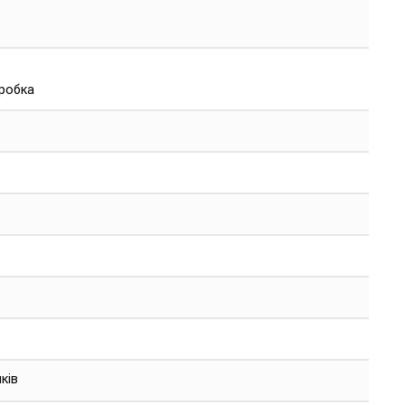
робка
ків