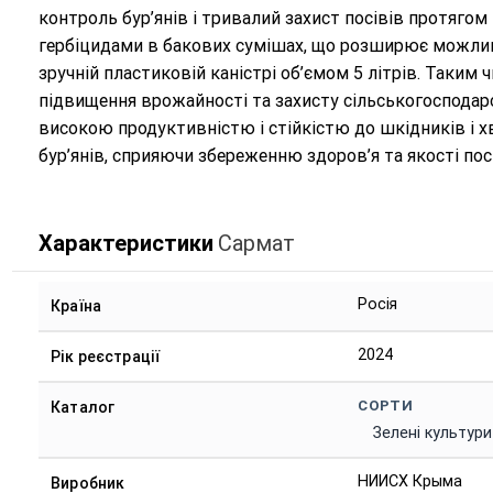
контроль бур’янів і тривалий захист посівів протягом
гербіцидами в бакових сумішах, що розширює можливо
зручній пластиковій каністрі об’ємом 5 літрів. Таки
підвищення врожайності та захисту сільськогосподарс
високою продуктивністю і стійкістю до шкідників і хв
бур’янів, сприяючи збереженню здоров’я та якості посі
Характеристики
Сармат
Росія
Країна
2024
Рік реєстрації
СОРТИ
Каталог
Зелені культури
НИИСХ Крыма
Виробник