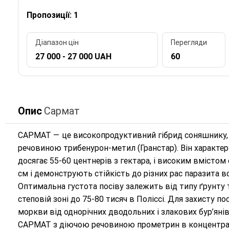
Пропозиції: 1
Діапазон цін
Перегляди
27 000 - 27 000 UAH
60
Опис
Сармат
САРМАТ — це високопродуктивний гібрид соняшнику, щ
речовиною трибенурон-метил (Гранстар). Він характе
досягає 55-60 центнерів з гектара, і високим вмістом
см і демонструють стійкість до різних рас паразита в
Оптимальна густота посіву залежить від типу ґрунту т
степовій зоні до 75-80 тисяч в Поліссі. Для захисту пос
моркви від однорічних дводольних і злакових бур’яні
САРМАТ з діючою речовиною прометрин в концентраці