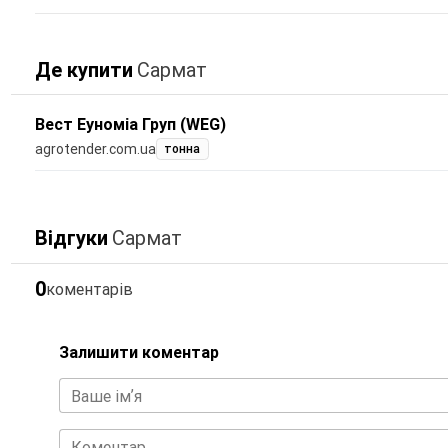
Де купити
Сармат
Вест Еуноміа Груп (WEG)
agrotender.com.ua
тонна
Відгуки
Сармат
0
коментарів
Залишити коментар
Ваше імʼя
Коментар