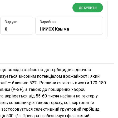
ДЕ КУПИТИ
Відгуки
Виробник
0
НИИСХ Крыма
о володіє стійкістю до гербіцидів з діючою
ризується високим потенціалом врожайності, який
 олії — близько 52%. Рослини сягають висоти 170-180
овчка (A-G+), а також до поширених хвороб.
а варіюється від 55-60 тисяч насінин на гектар у
івів соняшнику, а також гороху, сої, картоплі та
в застосовується селективний ґрунтовий гербіцид
ї 500 г/л. Препарат забезпечує ефективний