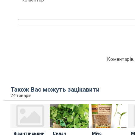
Коментарів 
Також Вас можуть зацікавити
24 товарів
Візантійський
Силач
Міус
М