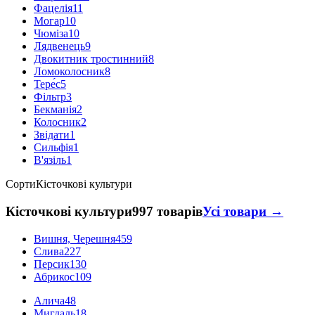
Фацелія
11
Могар
10
Чюміза
10
Лядвенець
9
Двокитник тростинний
8
Ломоколосник
8
Тере́с
5
Фільтр
3
Бекманія
2
Колосник
2
Звідати
1
Сильфія
1
В'язіль
1
Сорти
Кісточкові культури
Кісточкові культури
997 товарів
Усі товари →
Вишня, Черешня
459
Слива
227
Персик
130
Абрикос
109
Алича
48
Мигдаль
18