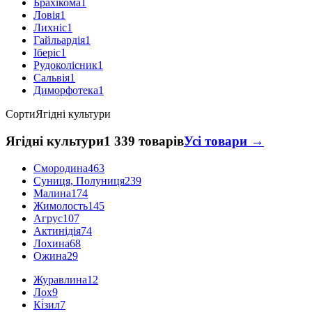
Брахікома
1
Ловія
1
Лихніс
1
Гайльардія
1
Іберіс
1
Рудоколісник
1
Сальвія
1
Диморфотека
1
Сорти
Ягідні культури
Ягідні культури
1 339 товарів
Усі товари →
Смородина
463
Суниця, Полуниця
239
Малина
174
Жимолость
145
Агрус
107
Актинідія
74
Лохина
68
Ожина
29
Журавлина
12
Лох
9
Кі́зил
7