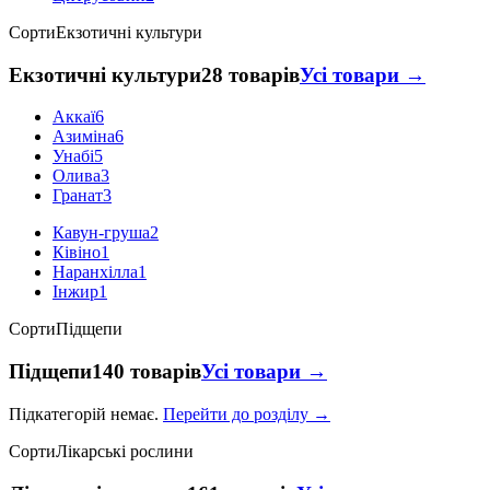
Сорти
Екзотичні культури
Екзотичні культури
28 товарів
Усі товари →
Аккаї
6
Азиміна
6
Унабі
5
Олива
3
Гранат
3
Кавун-груша
2
Ківіно
1
Наранхілла
1
Інжир
1
Сорти
Підщепи
Підщепи
140 товарів
Усі товари →
Підкатегорій немає.
Перейти до розділу →
Сорти
Лікарські рослини