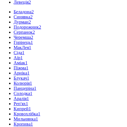
Левеція
2
Беладона
2
Синявка
2
Дурман
2
Подорожник
2
Серпанок
2
Черемша
2
Горінець
1
МакЛея
1
Сіда
1
Аїр
1
Аміак
1
Піжма
1
Арніка
1
Блукач
1
Колюрія
1
Панцеріна
1
Солодка
1
Аралія
1
Реп'ях
1
Кипрей
1
Кровохлібка
1
Мильнянка
1
Кропива
1