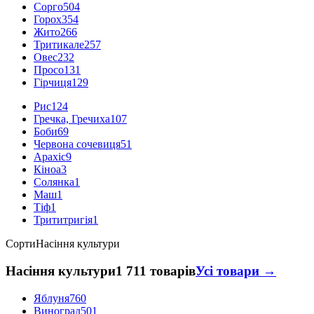
Сорго
504
Горох
354
Жито
266
Тритикале
257
Овес
232
Просо
131
Гірчиця
129
Рис
124
Гречка, Гречиха
107
Боби
69
Червона сочевиця
51
Арахіс
9
Кіноа
3
Солянка
1
Маш
1
Тіф
1
Трититригія
1
Сорти
Насіння культури
Насіння культури
1 711 товарів
Усі товари →
Яблуня
760
Виноград
501