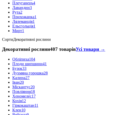
Плеуганець
4
Лавандин
3
Рута
2
Прихожанка
1
Лялеманція
1
Ельсгольція
1
Мирт
1
Сорти
Декоративні рослини
Декоративні рослини
407 товарів
Усі товари →
Обліпиха
104
Плоди шипшини
41
Бузок
33
Духмяна горошка
28
Калина
27
Іван
20
Міскантус
20
Повліяння
18
Хеномеле́с
17
Кохія
12
Гіркокаштан
11
Клен
10
Вейгела
9