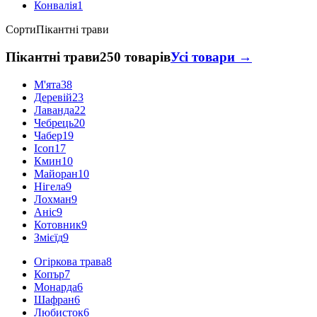
Конвалія
1
Сорти
Пікантні трави
Пікантні трави
250 товарів
Усі товари →
М'ята
38
Деревій
23
Лаванда
22
Чебрець
20
Чабер
19
Ісоп
17
Кмин
10
Майоран
10
Нігела
9
Лохман
9
Аніс
9
Котовник
9
Змієїд
9
Огіркова трава
8
Копър
7
Монарда
6
Шафран
6
Любисток
6