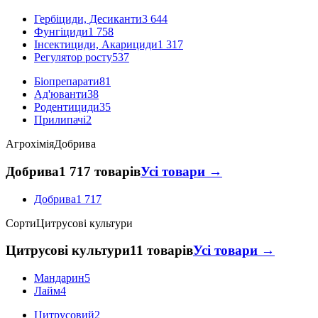
Гербіциди, Десиканти
3 644
Фунгіциди
1 758
Інсектициди, Акарициди
1 317
Регулятор росту
537
Біопрепарати
81
Ад'юванти
38
Родентициди
35
Прилипачі
2
Агрохімія
Добрива
Добрива
1 717 товарів
Усі товари →
Добрива
1 717
Сорти
Цитрусові культури
Цитрусові культури
11 товарів
Усі товари →
Мандарин
5
Лайм
4
Цитрусовий
2