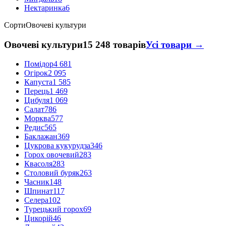
Нектаринка
6
Сорти
Овочеві культури
Овочеві культури
15 248 товарів
Усі товари →
Помідор
4 681
Огірок
2 095
Капуста
1 585
Перець
1 469
Цибуля
1 069
Салат
786
Морква
577
Редис
565
Баклажан
369
Цукрова кукурудза
346
Горох овочевий
283
Квасоля
283
Столовий буряк
263
Часник
148
Шпинат
117
Селера
102
Турецький горох
69
Цикорій
46