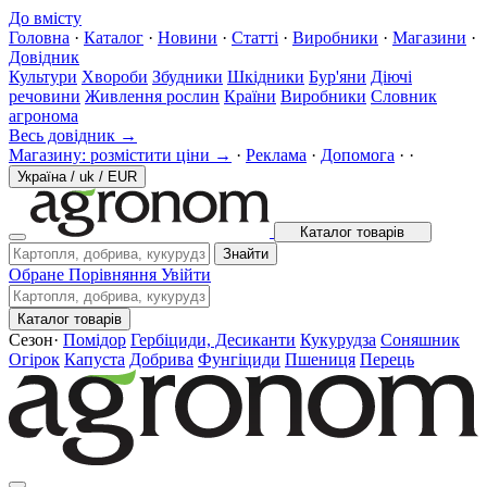
До вмісту
Головна
·
Каталог
·
Новини
·
Статті
·
Виробники
·
Магазини
·
Довідник
Культури
Хвороби
Збудники
Шкідники
Бур'яни
Діючі
речовини
Живлення рослин
Країни
Виробники
Словник
агронома
Весь довідник →
Магазину: розмістити ціни →
·
Реклама
·
Допомога
·
·
Україна
/
uk
/
EUR
Каталог товарів
Знайти
Обране
Порівняння
Увійти
Каталог товарів
Сезон
·
Помідор
Гербіциди, Десиканти
Кукурудза
Соняшник
Огірок
Капуста
Добрива
Фунгіциди
Пшениця
Перець