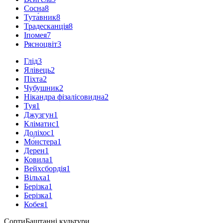
Сосна
8
Тута́вник
8
Традесканція
8
Іпомея
7
Рясноцвіт
3
Глід
3
Ялівець
2
Піхта
2
Чубушник
2
Нікандра фізалісовидна
2
Туя
1
Джузгун
1
Кліматис
1
Доліхос
1
Мо́нстера
1
Дерен
1
Ковила
1
Вейхсбордія
1
Вільха
1
Берізка
1
Берізка
1
Кобея
1
Сорти
Баштанні культури