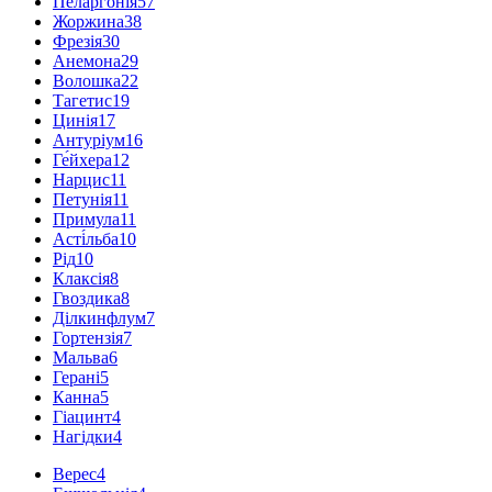
Пеларгонія
57
Жоржина
38
Фрезія
30
Анемона
29
Волошка
22
Тагетис
19
Цинія
17
Антуріум
16
Ге́йхера
12
Нарцис
11
Петунія
11
Примула
11
Асті́льба
10
Рід
10
Клаксія
8
Гвоздика
8
Ділкинфлум
7
Гортензія
7
Мальва
6
Герані
5
Канна
5
Гіацинт
4
Нагідки
4
Верес
4