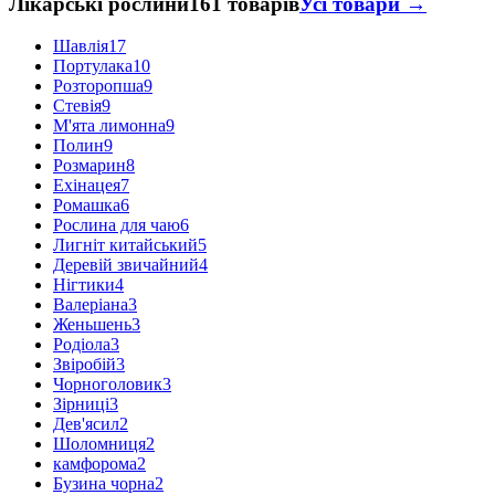
Лікарські рослини
161 товарів
Усі товари →
Шавлія
17
Портулака
10
Розторопша
9
Стевія
9
М'ята лимонна
9
Полин
9
Розмарин
8
Ехінацея
7
Ромашка
6
Рослина для чаю
6
Лигніт китайський
5
Деревій звичайний
4
Нігтики
4
Валеріана
3
Женьшень
3
Родіола
3
Звіробій
3
Чорноголовик
3
Зірниці
3
Дев'ясил
2
Шоломниця
2
камфорома
2
Бузина чорна
2