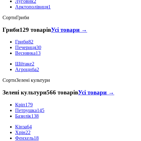
Луговик
2
Арктополівиця
1
Сорти
Гриби
Гриби
129 товарів
Усі товари →
Гриби
82
Печериця
30
Веснянка
13
Шіїтаке
2
Агроциба
2
Сорти
Зелені культури
Зелені культури
566 товарів
Усі товари →
Кріп
179
Петрушка
145
Базилік
138
Кінза
64
Хрін
22
Фенхель
18