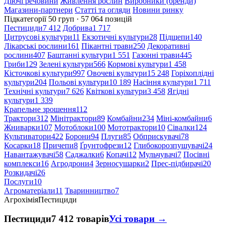
Діючі речовини
Живлення рослин
Виробники (бренди)
Магазини-партнери
Статті та огляди
Новини ринку
Підкатегорії
50 груп · 57 064 позицій
Пестициди
7 412
Добрива
1 717
Цитрусові культури
11
Екзотичні культури
28
Підщепи
140
Лікарські рослини
161
Пікантні трави
250
Декоративні
рослини
407
Баштанні культури
1 551
Газонні трави
445
Гриби
129
Зелені культури
566
Кормові культури
1 458
Кісточкові культури
997
Овочеві культури
15 248
Горіхоплідні
культури
204
Польові культури
10 189
Насіння культури
1 711
Технічні культури
7 626
Квіткові культури
3 458
Ягідні
культури
1 339
Крапельне зрошення
112
Трактори
312
Мінітрактори
89
Комбайни
234
Міні-комбайни
6
Жниварки
107
Мотоблоки
100
Мототрактори
10
Сівалки
124
Культиватори
422
Борони
94
Плуги
85
Обприскувачі
78
Косарки
18
Причепи
8
Ґрунтофрези
12
Глибокорозпушувачі
24
Навантажувачі
58
Саджалки
6
Копачі
12
Мульчувачі
7
Посівні
комплекси
16
Агродрони
4
Зерносушарки
2
Прес-підбирачі
20
Розкидачі
26
Послуги
10
Агроматеріали
11
Тваринництво
7
Агрохімія
Пестициди
Пестициди
7 412 товарів
Усі товари →