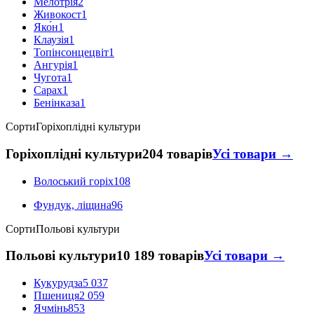
Мелотрія
2
Живокост
1
Яко́н
1
Клаузія
1
Топінсонцецвіт
1
Ангурія
1
Чугота
1
Сарах
1
Бенінказа
1
Сорти
Горіхоплідні культури
Горіхоплідні культури
204 товарів
Усі товари →
Волоський горіх
108
Фундук, ліщина
96
Сорти
Польові культури
Польові культури
10 189 товарів
Усі товари →
Кукурудза
5 037
Пшениця
2 059
Ячмінь
853