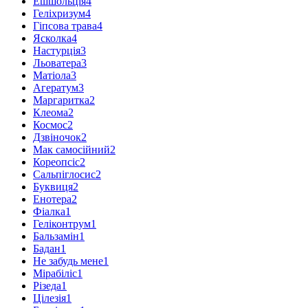
Ешшольція
4
Геліхризум
4
Гіпсова трава
4
Ясколка
4
Настурція
3
Льоватера
3
Матіола
3
Агератум
3
Маргаритка
2
Клеома
2
Космос
2
Дзвіночок
2
Мак самосійний
2
Кореопсіс
2
Сальпіглосис
2
Буквиця
2
Енотера
2
Фіалка
1
Геліконтрум
1
Бальзамін
1
Бадан
1
Не забудь мене
1
Мірабіліс
1
Різеда
1
Цілезія
1