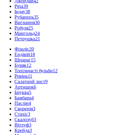
Джондай
42
Ріпа
39
Індау
38
Рубанець
35
Вигнання
30
Робуля
25
Мангольд
24
Петрушка
21
Фізаліс
20
Ендівій
18
Шпараг
15
Буряк
12
Топільчасті бульби
12
Ревінь
11
Салатний лист
9
Артишок
6
Бруква
5
Бамбара
4
Паслін
4
Скоренія
3
Стахіс
3
Скалозуб
3
Вітлуф
3
Крейда
3