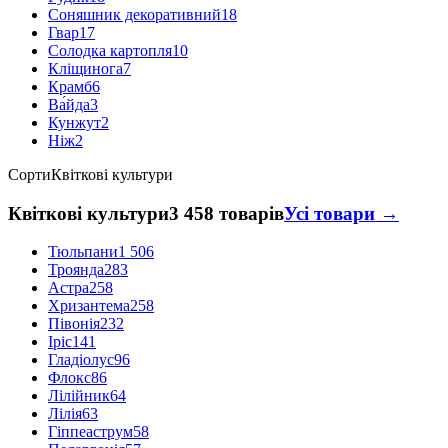
Соняшник декоративний
18
Гвар
17
Солодка картопля
10
Кліщинога
7
Крамб
6
Ва́йда
3
Кунжут
2
Ніж
2
Сорти
Квіткові культури
Квіткові культури
3 458 товарів
Усі товари →
Тюльпани
1 506
Троянда
283
Астра
258
Хризантема
258
Півонія
232
Іріс
141
Гладіолус
96
Флокс
86
Лілійник
64
Лілія
63
Гіппеаструм
58