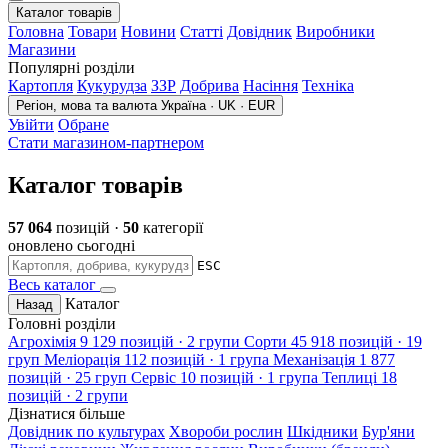
Каталог товарів
Головна
Товари
Новини
Статті
Довідник
Виробники
Магазини
Популярні розділи
Картопля
Кукурудза
ЗЗР
Добрива
Насіння
Техніка
Регіон, мова та валюта
Україна · UK · EUR
Увійти
Обране
Стати магазином-партнером
Каталог товарів
57 064
позицій ·
50
категорії
оновлено сьогодні
ESC
Весь каталог
Каталог
Назад
Головні розділи
Агрохімія
9 129 позицій · 2 групи
Сорти
45 918 позицій · 19
груп
Меліорація
112 позицій · 1 група
Механізація
1 877
позицій · 25 груп
Сервіс
10 позицій · 1 група
Теплиці
18
позицій · 2 групи
Дізнатися більше
Довідник по культурах
Хвороби рослин
Шкідники
Бур'яни