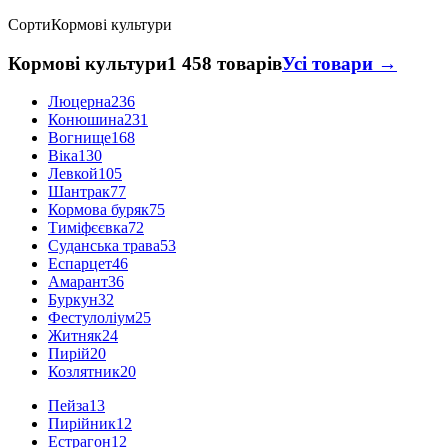
Сорти
Кормові культури
Кормові культури
1 458 товарів
Усі товари →
Люцерна
236
Конюшина
231
Вогнище
168
Віка
130
Левкой
105
Шантрак
77
Кормова буряк
75
Тиміфєєвка
72
Суданська трава
53
Еспарцет
46
Амарант
36
Буркун
32
Фестулоліум
25
Житняк
24
Пирій
20
Козлятник
20
Пейза
13
Пирійник
12
Естрагон
12