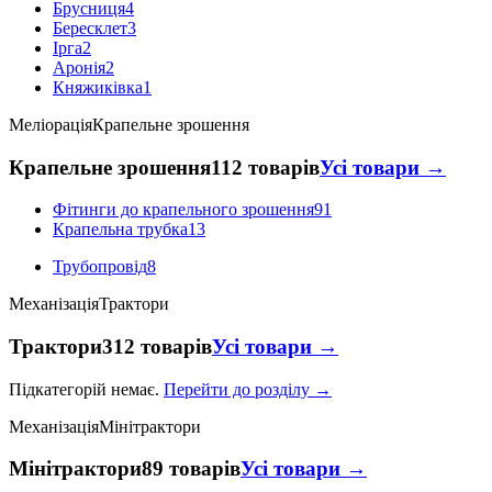
Брусниця
4
Бересклет
3
Ірга
2
Аронія
2
Княжиківка
1
Меліорація
Крапельне зрошення
Крапельне зрошення
112 товарів
Усі товари →
Фітинги до крапельного зрошення
91
Крапельна трубка
13
Трубопровід
8
Механізація
Трактори
Трактори
312 товарів
Усі товари →
Підкатегорій немає.
Перейти до розділу →
Механізація
Мінітрактори
Мінітрактори
89 товарів
Усі товари →