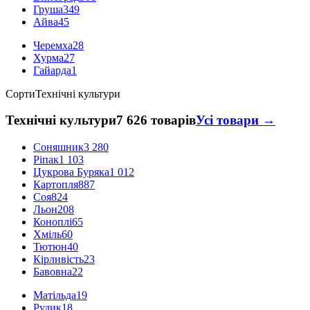
Груша
349
Айва
45
Черемха
28
Хурма
27
Гайарда
1
Сорти
Технічні культури
Технічні культури
7 626 товарів
Усі товари →
Соняшник
3 280
Ріпак
1 103
Цукрова Буряка
1 012
Картопля
887
Соя
824
Льон
208
Коноплі
65
Хміль
60
Тютюн
40
Кірливість
23
Бавовна
22
Матільда
19
Рудик
18