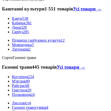
Баштанні культури
1 551 товарів
Усі товари →
Кавун
538
Кабачок
381
Диня
328
Гарбуз
285
Підщепи гарбузових культур
12
Момордика
5
Лагенарія
2
Сорти
Газонні трави
Газонні трави
445 товарів
Усі товари →
Костриця
224
М'ятлик
89
Райграс
68
Грястиця
29
Польовиця
24
Лисохвіст
4
Газонні травосуміші
4