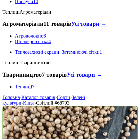
Послуги
10
Теплиці
Агроматеріали
Агроматеріали
11 товарів
Усі товари →
Агроволокно
6
Шпалерна сітка
4
Теплозахисні екрани, Затемнюючі сітки
1
Теплиці
Тваринництво
Тваринництво
7 товарів
Усі товари →
Теплиці
7
Головна
›
Каталог товарів
›
Сорти
›
Зелені
культури
›
Кінза
›
Світлий
#68793