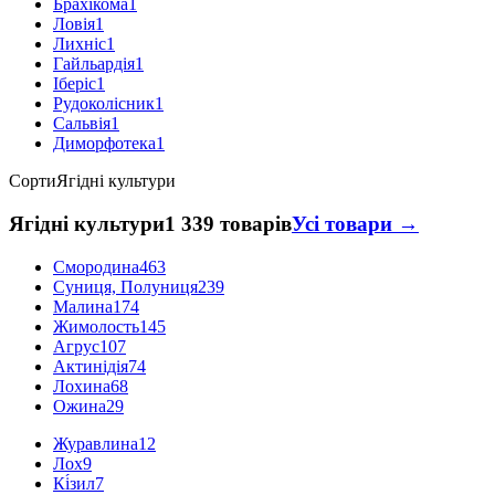
Брахікома
1
Ловія
1
Лихніс
1
Гайльардія
1
Іберіс
1
Рудоколісник
1
Сальвія
1
Диморфотека
1
Сорти
Ягідні культури
Ягідні культури
1 339 товарів
Усі товари →
Смородина
463
Суниця, Полуниця
239
Малина
174
Жимолость
145
Агрус
107
Актинідія
74
Лохина
68
Ожина
29
Журавлина
12
Лох
9
Кі́зил
7