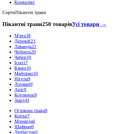
Конвалія
1
Сорти
Пікантні трави
Пікантні трави
250 товарів
Усі товари →
М'ята
38
Деревій
23
Лаванда
22
Чебрець
20
Чабер
19
Ісоп
17
Кмин
10
Майоран
10
Нігела
9
Лохман
9
Аніс
9
Котовник
9
Змієїд
9
Огіркова трава
8
Копър
7
Монарда
6
Шафран
6
Любисток
6