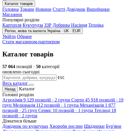
Каталог товарів
Головна
Товари
Новини
Статті
Довідник
Виробники
Магазини
Популярні розділи
Картопля
Кукурудза
ЗЗР
Добрива
Насіння
Техніка
Регіон, мова та валюта
Україна · UK · EUR
Увійти
Обране
Стати магазином-партнером
Каталог товарів
57 064
позицій ·
50
категорії
оновлено сьогодні
ESC
Весь каталог
Каталог
Назад
Головні розділи
Агрохімія
9 129 позицій · 2 групи
Сорти
45 918 позицій · 19
груп
Меліорація
112 позицій · 1 група
Механізація
1 877
позицій · 25 груп
Сервіс
10 позицій · 1 група
Теплиці
18
позицій · 2 групи
Дізнатися більше
Довідник по культурах
Хвороби рослин
Шкідники
Бур'яни