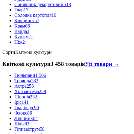
Соняшник декоративний
18
Гвар
17
Солодка картопля
10
Кліщинога
7
Крамб
6
Ва́йда
3
Кунжут
2
Ніж
2
Сорти
Квіткові культури
Квіткові культури
3 458 товарів
Усі товари →
Тюльпани
1 506
Троянда
283
Астра
258
Хризантема
258
Півонія
232
Іріс
141
Гладіолус
96
Флокс
86
Лілійник
64
Лілія
63
Гіппеаструм
58