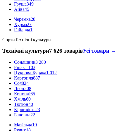
Груша
349
Айва
45
Черемха
28
Хурма
27
Гайарда
1
Сорти
Технічні культури
Технічні культури
7 626 товарів
Усі товари →
Соняшник
3 280
Ріпак
1 103
Цукрова Буряка
1 012
Картопля
887
Соя
824
Льон
208
Коноплі
65
Хміль
60
Тютюн
40
Кірливість
23
Бавовна
22
Матільда
19
Рудик
18