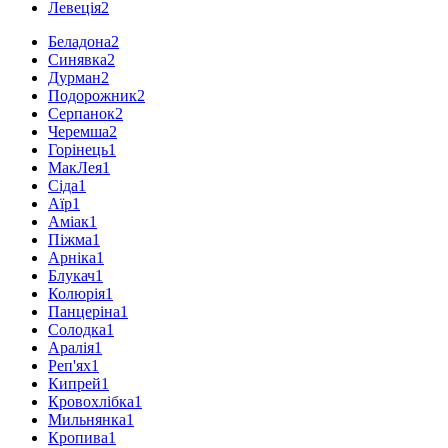
Левеція
2
Беладона
2
Синявка
2
Дурман
2
Подорожник
2
Серпанок
2
Черемша
2
Горінець
1
МакЛея
1
Сіда
1
Аїр
1
Аміак
1
Піжма
1
Арніка
1
Блукач
1
Колюрія
1
Панцеріна
1
Солодка
1
Аралія
1
Реп'ях
1
Кипрей
1
Кровохлібка
1
Мильнянка
1
Кропива
1