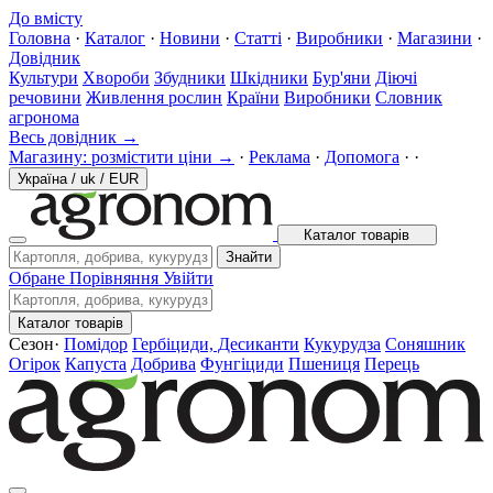
До вмісту
Головна
·
Каталог
·
Новини
·
Статті
·
Виробники
·
Магазини
·
Довідник
Культури
Хвороби
Збудники
Шкідники
Бур'яни
Діючі
речовини
Живлення рослин
Країни
Виробники
Словник
агронома
Весь довідник →
Магазину: розмістити ціни →
·
Реклама
·
Допомога
·
·
Україна
/
uk
/
EUR
Каталог товарів
Знайти
Обране
Порівняння
Увійти
Каталог товарів
Сезон
·
Помідор
Гербіциди, Десиканти
Кукурудза
Соняшник
Огірок
Капуста
Добрива
Фунгіциди
Пшениця
Перець