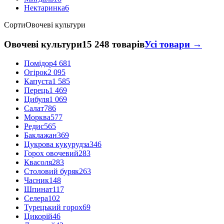
Нектаринка
6
Сорти
Овочеві культури
Овочеві культури
15 248 товарів
Усі товари →
Помідор
4 681
Огірок
2 095
Капуста
1 585
Перець
1 469
Цибуля
1 069
Салат
786
Морква
577
Редис
565
Баклажан
369
Цукрова кукурудза
346
Горох овочевий
283
Квасоля
283
Столовий буряк
263
Часник
148
Шпинат
117
Селера
102
Турецький горох
69
Цикорій
46