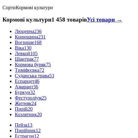
Сорти
Кормові культури
Кормові культури
1 458 товарів
Усі товари →
Люцерна
236
Конюшина
231
Вогнище
168
Віка
130
Левкой
105
Шантрак
77
Кормова буряк
75
Тиміфєєвка
72
Суданська трава
53
Еспарцет
46
Амарант
36
Буркун
32
Фестулоліум
25
Житняк
24
Пирій
20
Козлятник
20
Пейза
13
Пирійник
12
Естрагон
12