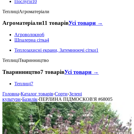
Послуги
10
Теплиці
Агроматеріали
Агроматеріали
11 товарів
Усі товари →
Агроволокно
6
Шпалерна сітка
4
Теплозахисні екрани, Затемнюючі сітки
1
Теплиці
Тваринництво
Тваринництво
7 товарів
Усі товари →
Теплиці
7
Головна
›
Каталог товарів
›
Сорти
›
Зелені
культури
›
Базилік
›
ПЕРЛИНА ПІДМОСКОВ'Я
#68005