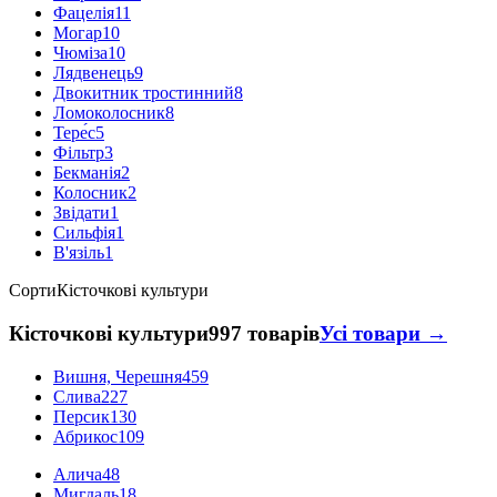
Фацелія
11
Могар
10
Чюміза
10
Лядвенець
9
Двокитник тростинний
8
Ломоколосник
8
Тере́с
5
Фільтр
3
Бекманія
2
Колосник
2
Звідати
1
Сильфія
1
В'язіль
1
Сорти
Кісточкові культури
Кісточкові культури
997 товарів
Усі товари →
Вишня, Черешня
459
Слива
227
Персик
130
Абрикос
109
Алича
48
Мигдаль
18