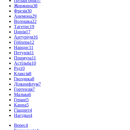
Пеларгонія
57
Жоржина
38
Фрезія
30
Анемона
29
Волошка
22
Тагетис
19
Цинія
17
Антуріум
16
Ге́йхера
12
Нарцис
11
Петунія
11
Примула
11
Асті́льба
10
Рід
10
Клаксія
8
Гвоздика
8
Ділкинфлум
7
Гортензія
7
Мальва
6
Герані
5
Канна
5
Гіацинт
4
Нагідки
4
Верес
4