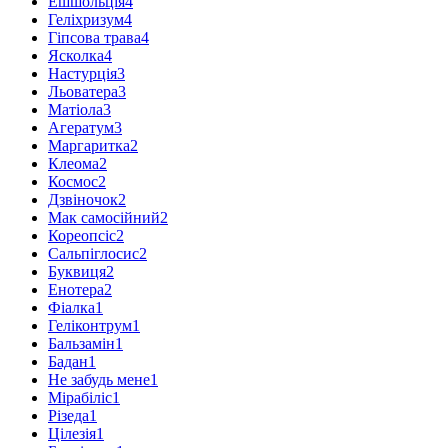
Ешшольція
4
Геліхризум
4
Гіпсова трава
4
Ясколка
4
Настурція
3
Льоватера
3
Матіола
3
Агератум
3
Маргаритка
2
Клеома
2
Космос
2
Дзвіночок
2
Мак самосійний
2
Кореопсіс
2
Сальпіглосис
2
Буквиця
2
Енотера
2
Фіалка
1
Геліконтрум
1
Бальзамін
1
Бадан
1
Не забудь мене
1
Мірабіліс
1
Різеда
1
Цілезія
1