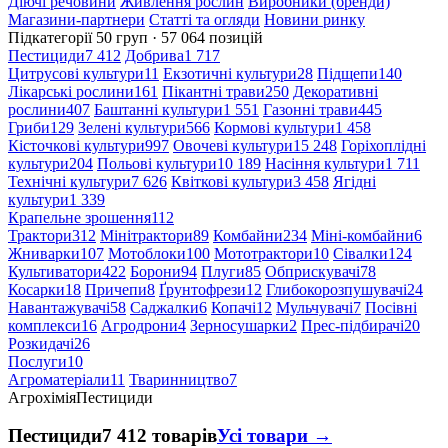
Діючі речовини
Живлення рослин
Виробники (бренди)
Магазини-партнери
Статті та огляди
Новини ринку
Підкатегорії
50 груп · 57 064 позицій
Пестициди
7 412
Добрива
1 717
Цитрусові культури
11
Екзотичні культури
28
Підщепи
140
Лікарські рослини
161
Пікантні трави
250
Декоративні
рослини
407
Баштанні культури
1 551
Газонні трави
445
Гриби
129
Зелені культури
566
Кормові культури
1 458
Кісточкові культури
997
Овочеві культури
15 248
Горіхоплідні
культури
204
Польові культури
10 189
Насіння культури
1 711
Технічні культури
7 626
Квіткові культури
3 458
Ягідні
культури
1 339
Крапельне зрошення
112
Трактори
312
Мінітрактори
89
Комбайни
234
Міні-комбайни
6
Жниварки
107
Мотоблоки
100
Мототрактори
10
Сівалки
124
Культиватори
422
Борони
94
Плуги
85
Обприскувачі
78
Косарки
18
Причепи
8
Ґрунтофрези
12
Глибокорозпушувачі
24
Навантажувачі
58
Саджалки
6
Копачі
12
Мульчувачі
7
Посівні
комплекси
16
Агродрони
4
Зерносушарки
2
Прес-підбирачі
20
Розкидачі
26
Послуги
10
Агроматеріали
11
Тваринництво
7
Агрохімія
Пестициди
Пестициди
7 412 товарів
Усі товари →