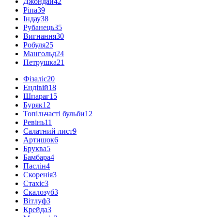
Джондай
42
Ріпа
39
Індау
38
Рубанець
35
Вигнання
30
Робуля
25
Мангольд
24
Петрушка
21
Фізаліс
20
Ендівій
18
Шпараг
15
Буряк
12
Топільчасті бульби
12
Ревінь
11
Салатний лист
9
Артишок
6
Бруква
5
Бамбара
4
Паслін
4
Скоренія
3
Стахіс
3
Скалозуб
3
Вітлуф
3
Крейда
3