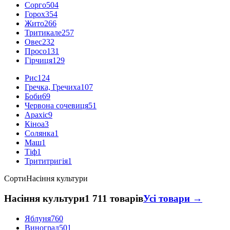
Сорго
504
Горох
354
Жито
266
Тритикале
257
Овес
232
Просо
131
Гірчиця
129
Рис
124
Гречка, Гречиха
107
Боби
69
Червона сочевиця
51
Арахіс
9
Кіноа
3
Солянка
1
Маш
1
Тіф
1
Трититригія
1
Сорти
Насіння культури
Насіння культури
1 711 товарів
Усі товари →
Яблуня
760
Виноград
501