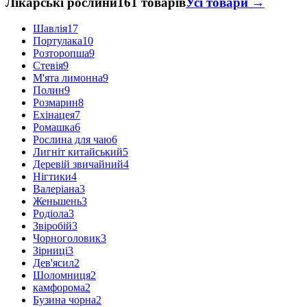
Лікарські рослини
161 товарів
Усі товари →
Шавлія
17
Портулака
10
Розторопша
9
Стевія
9
М'ята лимонна
9
Полин
9
Розмарин
8
Ехінацея
7
Ромашка
6
Рослина для чаю
6
Лигніт китайський
5
Деревій звичайний
4
Нігтики
4
Валеріана
3
Женьшень
3
Родіола
3
Звіробій
3
Чорноголовик
3
Зірниці
3
Дев'ясил
2
Шоломниця
2
камфорома
2
Бузина чорна
2