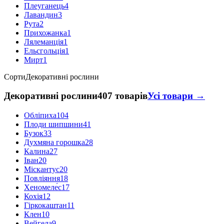
Плеуганець
4
Лавандин
3
Рута
2
Прихожанка
1
Лялеманція
1
Ельсгольція
1
Мирт
1
Сорти
Декоративні рослини
Декоративні рослини
407 товарів
Усі товари →
Обліпиха
104
Плоди шипшини
41
Бузок
33
Духмяна горошка
28
Калина
27
Іван
20
Міскантус
20
Повліяння
18
Хеномеле́с
17
Кохія
12
Гіркокаштан
11
Клен
10
Вейгела
9