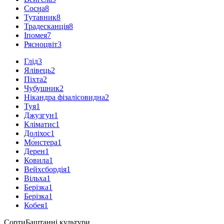
Сосна
8
Тута́вник
8
Традесканція
8
Іпомея
7
Рясноцвіт
3
Глід
3
Ялівець
2
Піхта
2
Чубушник
2
Нікандра фізалісовидна
2
Туя
1
Джузгун
1
Кліматис
1
Доліхос
1
Мо́нстера
1
Дерен
1
Ковила
1
Вейхсбордія
1
Вільха
1
Берізка
1
Берізка
1
Кобея
1
Сорти
Баштанні культури