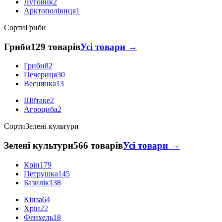
Луговик
2
Арктополівиця
1
Сорти
Гриби
Гриби
129 товарів
Усі товари →
Гриби
82
Печериця
30
Веснянка
13
Шіїтаке
2
Агроциба
2
Сорти
Зелені культури
Зелені культури
566 товарів
Усі товари →
Кріп
179
Петрушка
145
Базилік
138
Кінза
64
Хрін
22
Фенхель
18