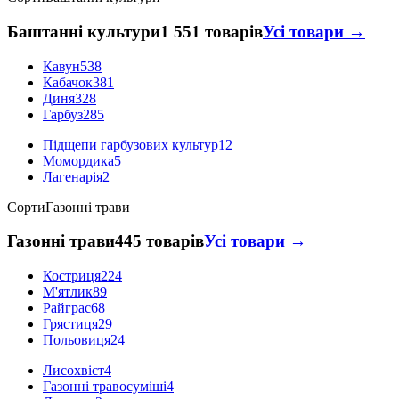
Баштанні культури
1 551 товарів
Усі товари →
Кавун
538
Кабачок
381
Диня
328
Гарбуз
285
Підщепи гарбузових культур
12
Момордика
5
Лагенарія
2
Сорти
Газонні трави
Газонні трави
445 товарів
Усі товари →
Костриця
224
М'ятлик
89
Райграс
68
Грястиця
29
Польовиця
24
Лисохвіст
4
Газонні травосуміші
4