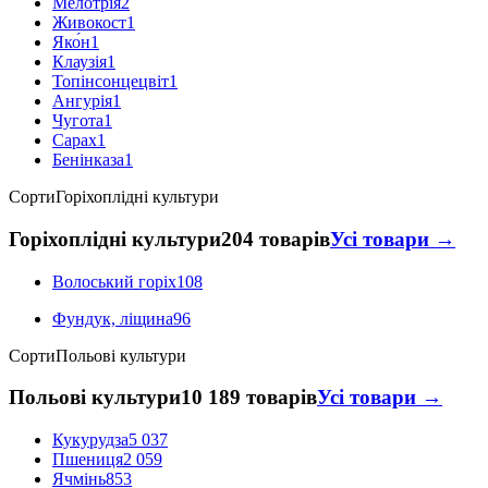
Мелотрія
2
Живокост
1
Яко́н
1
Клаузія
1
Топінсонцецвіт
1
Ангурія
1
Чугота
1
Сарах
1
Бенінказа
1
Сорти
Горіхоплідні культури
Горіхоплідні культури
204 товарів
Усі товари →
Волоський горіх
108
Фундук, ліщина
96
Сорти
Польові культури
Польові культури
10 189 товарів
Усі товари →
Кукурудза
5 037
Пшениця
2 059
Ячмінь
853