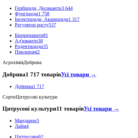
Гербіциди, Десиканти
3 644
Фунгіциди
1 758
Інсектициди, Акарициди
1 317
Регулятор росту
537
Біопрепарати
81
Ад'юванти
38
Родентициди
35
Прилипачі
2
Агрохімія
Добрива
Добрива
1 717 товарів
Усі товари →
Добрива
1 717
Сорти
Цитрусові культури
Цитрусові культури
11 товарів
Усі товари →
Мандарин
5
Лайм
4
Цитрусовий
2