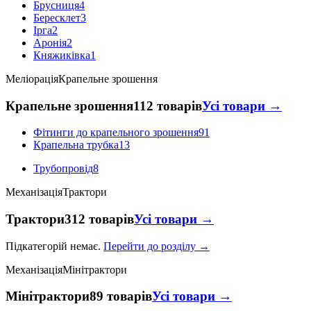
Брусниця
4
Бересклет
3
Ірга
2
Аронія
2
Княжиківка
1
Меліорація
Крапельне зрошення
Крапельне зрошення
112 товарів
Усі товари →
Фітинги до крапельного зрошення
91
Крапельна трубка
13
Трубопровід
8
Механізація
Трактори
Трактори
312 товарів
Усі товари →
Підкатегорій немає.
Перейти до розділу →
Механізація
Мінітрактори
Мінітрактори
89 товарів
Усі товари →