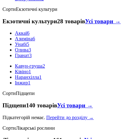
Сорти
Екзотичні культури
Екзотичні культури
28 товарів
Усі товари →
Аккаї
6
Азиміна
6
Унабі
5
Олива
3
Гранат
3
Кавун-груша
2
Ківіно
1
Наранхілла
1
Інжир
1
Сорти
Підщепи
Підщепи
140 товарів
Усі товари →
Підкатегорій немає.
Перейти до розділу →
Сорти
Лікарські рослини