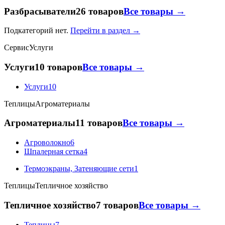
Разбрасыватели
26 товаров
Все товары →
Подкатегорий нет.
Перейти в раздел →
Сервис
Услуги
Услуги
10 товаров
Все товары →
Услуги
10
Теплицы
Агроматериалы
Агроматериалы
11 товаров
Все товары →
Агроволокно
6
Шпалерная сетка
4
Термоэкраны, Затеняющие сети
1
Теплицы
Тепличное хозяйство
Тепличное хозяйство
7 товаров
Все товары →
Теплицы
7