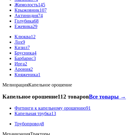
Жимолость
145
Крыжовник
107
Актинидия
74
Голубика
68
Ежевика
29
Клюква
12
Лох
9
Кизил
7
Брусника
4
Барбарис
3
Ирга
2
Арония
2
Княженика
1
Мелиорация
Капельное орошение
Капельное орошение
112 товаров
Все товары →
Фитинги к капельному орошению
91
Капельная трубка
13
Трубопровод
8
Механизация
Тракторы