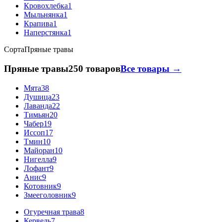
Кровохлебка
1
Мыльнянка
1
Крапива
1
Наперстянка
1
Сорта
Пряные травы
Пряные травы
250 товаров
Все товары →
Мята
38
Душица
23
Лаванда
22
Тимьян
20
Чабер
19
Иссоп
17
Тмин
10
Майоран
10
Нигелла
9
Лофант
9
Анис
9
Котовник
9
Змееголовник
9
Огуречная трава
8
Кервель
7