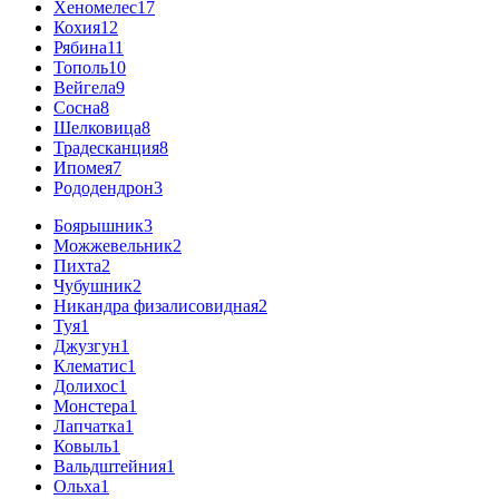
Хеномелес
17
Кохия
12
Рябина
11
Тополь
10
Вейгела
9
Сосна
8
Шелковица
8
Традесканция
8
Ипомея
7
Рододендрон
3
Боярышник
3
Можжевельник
2
Пихта
2
Чубушник
2
Никандра физалисовидная
2
Туя
1
Джузгун
1
Клематис
1
Долихос
1
Монстера
1
Лапчатка
1
Ковыль
1
Вальдштейния
1
Ольха
1