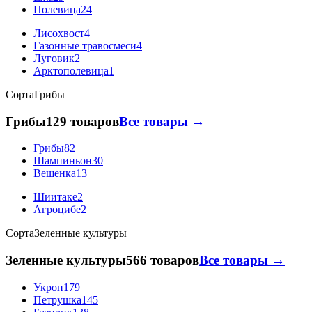
Полевица
24
Лисохвост
4
Газонные травосмеси
4
Луговик
2
Арктополевица
1
Сорта
Грибы
Грибы
129 товаров
Все товары →
Грибы
82
Шампиньон
30
Вешенка
13
Шиитаке
2
Агроцибе
2
Сорта
Зеленные культуры
Зеленные культуры
566 товаров
Все товары →
Укроп
179
Петрушка
145