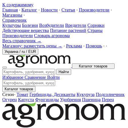
К содержимому
Главная
·
Каталог
·
Новости
·
Статьи
·
Производители
·
Магазины
·
Справочник
Культуры
Болезни
Возбудители
Вредители
Сорняки
Действующие вещества
Питание растений
Страны
Производители
Словарь агронома
Весь справочник →
Магазину: разместить цены →
·
Реклама
·
Помощь
·
·
Украина
/
ru
/
EUR
Каталог товаров
Найти
Избранное
Сравнение
Войти
Каталог товаров
Сезон
·
Томат
Гербициды, Десиканты
Кукуруза
Подсолнечник
Огурец
Капуста
Фунгициды
Удобрения
Пшеница
Перец