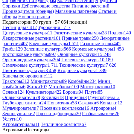
Справочник по культурам
Болезни растений
Вредители
Сорняки
Действующие вещества
Питание растений
Производители (бренды)
Магазины-партнёры
Статьи и
обзоры
Новости рынка
Подкатегории
50 групп · 57 064 позиций
Пестициды
7 412
Удобрения
1 717
Цитрусовые культуры
11
Экзотические культуры
28
Подвои
140
Лекарственные растения
161
Пряные травы
250
Декоративные
растения
407
Бахчевые культуры
1 551
Газонные травы
445
Грибы
129
Зеленные культуры
566
Кормовые культуры
1 458
Косточковые культуры
997
Овощные культуры
15 248
Орехоплодные культуры
204
Полевые культуры
10 189
Семечковые культуры
1 711
Технические культуры
7 626
Цветочные культуры
3 458
Ягодные культуры
1 339
Капельное орошение
112
Тракторы
312
Минитракторы
89
Комбайны
234
Мини-
комбайны
6
Жатки
107
Мотоблоки
100
Мототракторы
10
Сеялки
124
Культиваторы
422
Бороны
94
Плуги
85
Опрыскиватели
78
Косилки
18
Прицепы
8
Грунтофрезы
12
Глубокорыхлители
24
Погрузчики
58
Сажалки
6
Копалки
12
Мульчирователи
7
Посевные комплексы
16
Агродроны
4
Зерносушилки
2
Пресс-подборщики
20
Разбрасыватели
26
Услуги
10
Агроматериалы
11
Тепличное хозяйство
7
Агрохимия
Пестициды