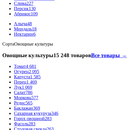
Слива
227
Персик
130
Абрикос
109
Алыча
48
Миндаль
18
Нектарин
6
Сорта
Овощные культуры
Овощные культуры
15 248 товаров
Все товары →
Томат
4 681
Огурец
2 095
Капуста
1 585
Перец
1 469
Лук
1 069
Салат
786
Морковь
577
Редис
565
Баклажан
369
Сахарная кукуруза
346
Горох овощной
283
Фасоль
283
Столовая свекла
263