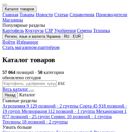
Каталог товаров
Главная
Товары
Новости
Статьи
Справочник
Производители
Магазины
Популярные разделы
Картофель
Кукуруза
СЗР
Удобрения
Семена
Техника
Регион, язык и валюта
Украина · RU · EUR
Войти
Избранное
Стать магазином-партнёром
Каталог товаров
57 064
позиций ·
50
категории
обновлено сегодня
ESC
Весь каталог
Каталог
Назад
Главные разделы
Агрохимия
9 129 позиций · 2 группы
Сорта
45 918 позиций ·
19 групп
Мелиорация
112 позиций · 1 группа
Механизация
1
877 позиций · 25 групп
Сервис
10 позиций · 1 группа
Теплицы
18 позиций · 2 группы
Узнать больше