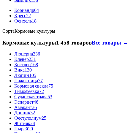
Базилик
138
Кориандр
64
Кресс
22
Фенхель
18
Сорта
Кормовые культуры
Кормовые культуры
1 458 товаров
Все товары →
Люцерна
236
Клевер
231
Кострец
168
Вика
130
Люпин
105
Пажитница
77
Кормовая свекла
75
Тимофеевка
72
Суданская трава
53
Эспарцет
46
Амарант
36
Донник
32
Фестулолиум
25
Житняк
24
Пырей
20