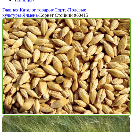
Главная
›
Каталог товаров
›
Сорта
›
Полевые
культуры
›
Ячмень
›
Корнет Стойкий
#60415