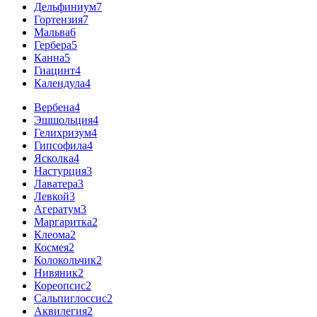
Дельфиниум
7
Гортензия
7
Мальва
6
Гербера
5
Канна
5
Гиацинт
4
Календула
4
Вербена
4
Эшшольция
4
Гелихризум
4
Гипсофила
4
Ясколка
4
Настурция
3
Лаватера
3
Левкой
3
Агератум
3
Маргаритка
2
Клеома
2
Космея
2
Колокольчик
2
Нивяник
2
Кореопсис
2
Сальпиглоссис
2
Аквилегия
2