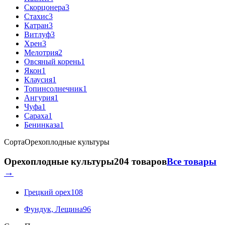
Скорцонера
3
Стахис
3
Катран
3
Витлуф
3
Хрен
3
Мелотрия
2
Овсяный корень
1
Якон
1
Клаусия
1
Топинсолнечник
1
Ангурия
1
Чуфа
1
Сараха
1
Бенинказа
1
Сорта
Орехоплодные культуры
Орехоплодные культуры
204 товаров
Все товары
→
Грецкий орех
108
Фундук, Лещина
96