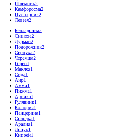
Шлемник
2
Камфоросма
2
Пустырник
2
Левзея
2
Белладонна
2
Синюха
2
Дурман
2
Подорожник
2
Серпуха
2
Черемша
2
Горец
1
Маклея
1
Сида
1
Аир
1
Амми
1
Пижма
1
Арника
1
Гулявник
1
Колюрия
1
Панцерина
1
Солодка
1
Аралия
1
Лопух
1
Кипрей
1