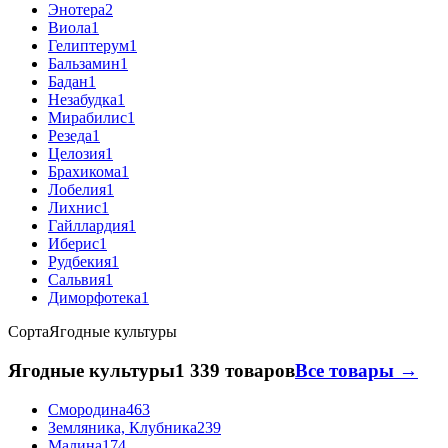
Энотера
2
Виола
1
Гелиптерум
1
Бальзамин
1
Бадан
1
Незабудка
1
Мирабилис
1
Резеда
1
Целозия
1
Брахикома
1
Лобелия
1
Лихнис
1
Гайллардия
1
Иберис
1
Рудбекия
1
Сальвия
1
Диморфотека
1
Сорта
Ягодные культуры
Ягодные культуры
1 339 товаров
Все товары →
Смородина
463
Земляника, Клубника
239
Малина
174