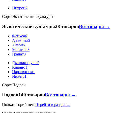
Цитрон
2
Сорта
Экзотические культуры
Экзотические культуры
28 товаров
Все товары →
Фейхоа
6
Азимина
6
Унаби
5
Маслина
3
Гранат
3
Дынная груша
2
Кивано
1
Наранхилла
1
Инжир
1
Сорта
Подвои
Подвои
140 товаров
Все товары →
Подкатегорий нет.
Перейти в раздел →