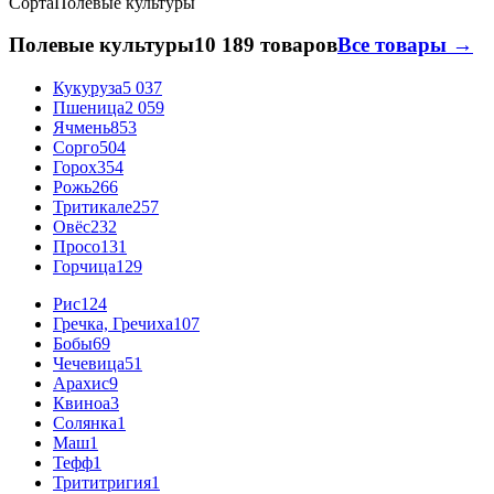
Сорта
Полевые культуры
Полевые культуры
10 189 товаров
Все товары →
Кукуруза
5 037
Пшеница
2 059
Ячмень
853
Сорго
504
Горох
354
Рожь
266
Тритикале
257
Овёс
232
Просо
131
Горчица
129
Рис
124
Гречка, Гречиха
107
Бобы
69
Чечевица
51
Арахис
9
Квиноа
3
Солянка
1
Маш
1
Тефф
1
Трититригия
1