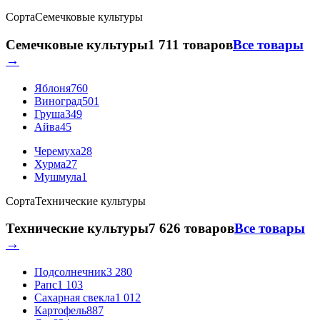
Сорта
Семечковые культуры
Семечковые культуры
1 711 товаров
Все товары
→
Яблоня
760
Виноград
501
Груша
349
Айва
45
Черемуха
28
Хурма
27
Мушмула
1
Сорта
Технические культуры
Технические культуры
7 626 товаров
Все товары
→
Подсолнечник
3 280
Рапс
1 103
Сахарная свекла
1 012
Картофель
887