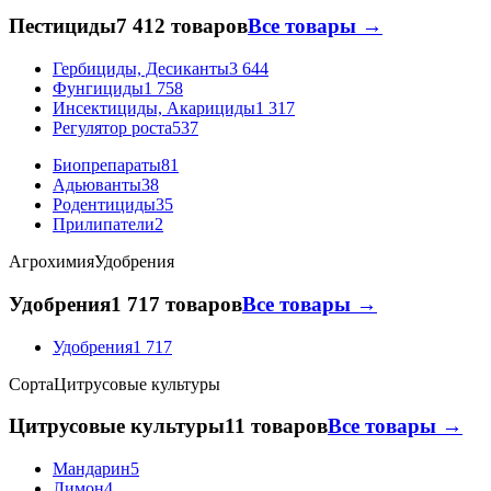
Пестициды
7 412 товаров
Все товары →
Гербициды, Десиканты
3 644
Фунгициды
1 758
Инсектициды, Акарициды
1 317
Регулятор роста
537
Биопрепараты
81
Адьюванты
38
Родентициды
35
Прилипатели
2
Агрохимия
Удобрения
Удобрения
1 717 товаров
Все товары →
Удобрения
1 717
Сорта
Цитрусовые культуры
Цитрусовые культуры
11 товаров
Все товары →
Мандарин
5
Лимон
4