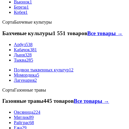
Вьюнок
1
Береза
1
Кобея
1
Сорта
Бахчевые культуры
Бахчевые культуры
1 551 товаров
Все товары →
Арбуз
538
Кабачок
381
Дыня
328
Тыква
285
Подвои тыквенных культур
12
Момордика
5
Лагенария
2
Сорта
Газонные травы
Газонные травы
445 товаров
Все товары →
Овсяница
224
Мятлик
89
Райграс
68
Ежа
29