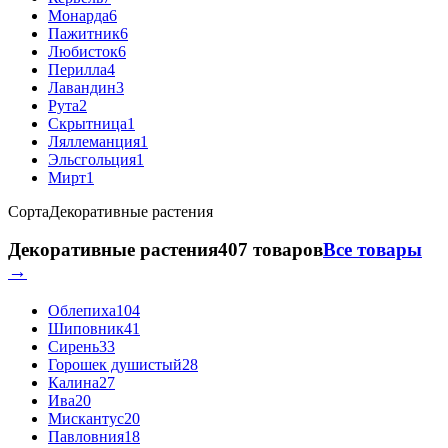
Монарда
6
Пажитник
6
Любисток
6
Перилла
4
Лавандин
3
Рута
2
Скрытница
1
Ляллеманция
1
Эльсгольция
1
Мирт
1
Сорта
Декоративные растения
Декоративные растения
407 товаров
Все товары
→
Облепиха
104
Шиповник
41
Сирень
33
Горошек душистый
28
Калина
27
Ива
20
Мискантус
20
Павловния
18