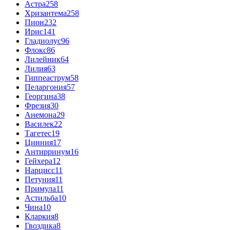
Астра
258
Хризантема
258
Пион
232
Ирис
141
Гладиолус
96
Флокс
86
Лилейник
64
Лилия
63
Гиппеаструм
58
Пеларгония
57
Георгина
38
Фрезия
30
Анемона
29
Василек
22
Тагетес
19
Цинния
17
Антирринум
16
Гейхера
12
Нарцисс
11
Петуния
11
Примула
11
Астильба
10
Чина
10
Кларкия
8
Гвоздика
8