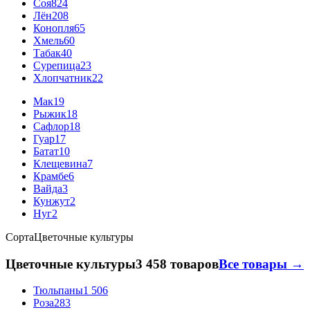
Соя
824
Лён
208
Конопля
65
Хмель
60
Табак
40
Сурепица
23
Хлопчатник
22
Мак
19
Рыжик
18
Сафлор
18
Гуар
17
Батат
10
Клещевина
7
Крамбе
6
Вайда
3
Кунжут
2
Нуг
2
Сорта
Цветочные культуры
Цветочные культуры
3 458 товаров
Все товары →
Тюльпаны
1 506
Роза
283