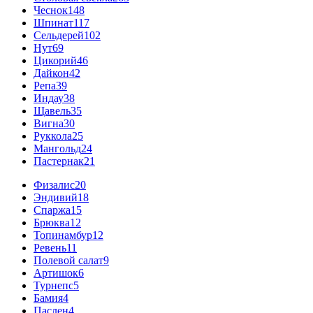
Чеснок
148
Шпинат
117
Сельдерей
102
Нут
69
Цикорий
46
Дайкон
42
Репа
39
Индау
38
Щавель
35
Вигна
30
Руккола
25
Мангольд
24
Пастернак
21
Физалис
20
Эндивий
18
Спаржа
15
Брюква
12
Топинамбур
12
Ревень
11
Полевой салат
9
Артишок
6
Турнепс
5
Бамия
4
Паслен
4