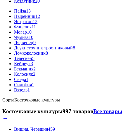
Козлятник
20
Пайза
13
Пырейник
12
Эстрагон
12
Фацелия
11
Могар
10
Чумиза
10
Лядвенец
9
Двукисточник тростниковый
8
Ломкоколосник
8
Терескен
5
Кейреук
3
Бекмания
2
Колосняк
2
Сведа
1
Сильфия
1
Вязель
1
Сорта
Косточковые культуры
Косточковые культуры
997 товаров
Все товары
→
Вишня, Черешня
459