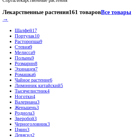
Сорта
Лекарственные растения
Лекарственные растения
161 товаров
Все товары
→
Шалфей
17
Портулак
10
Расторопша
9
Стевия
9
Мелисса
9
Полынь
9
Розмарин
8
Эхинацея
7
Ромашка
6
Чайное растение
6
Лимонник китайский
5
Тысячелистник
4
Ноготки
4
Валериана
3
Женьшень
3
Родиола
3
Зверобой
3
Черноголовник
3
Цмин
3
Девясил
2