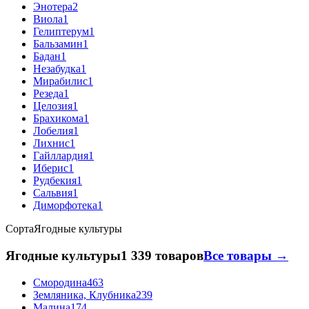
Энотера
2
Виола
1
Гелиптерум
1
Бальзамин
1
Бадан
1
Незабудка
1
Мирабилис
1
Резеда
1
Целозия
1
Брахикома
1
Лобелия
1
Лихнис
1
Гайллардия
1
Иберис
1
Рудбекия
1
Сальвия
1
Диморфотека
1
Сорта
Ягодные культуры
Ягодные культуры
1 339 товаров
Все товары →
Смородина
463
Земляника, Клубника
239
Малина
174