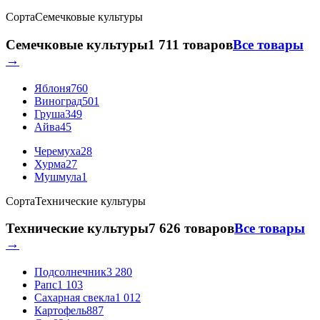
Сорта
Семечковые культуры
Семечковые культуры
1 711 товаров
Все товары
→
Яблоня
760
Виноград
501
Груша
349
Айва
45
Черемуха
28
Хурма
27
Мушмула
1
Сорта
Технические культуры
Технические культуры
7 626 товаров
Все товары
→
Подсолнечник
3 280
Рапс
1 103
Сахарная свекла
1 012
Картофель
887