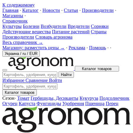
К содержимому
Главная
·
Каталог
·
Новости
·
Статьи
·
Производители
·
Магазины
·
Справочник
Культуры
Болезни
Возбудители
Вредители
Сорняки
Действующие вещества
Питание растений
Страны
Производители
Словарь агронома
Весь справочник →
Магазину: разместить цены →
·
Реклама
·
Помощь
·
·
Украина
/
ru
/
EUR
Каталог товаров
Найти
Избранное
Сравнение
Войти
Каталог товаров
Сезон
·
Томат
Гербициды, Десиканты
Кукуруза
Подсолнечник
Огурец
Капуста
Фунгициды
Удобрения
Пшеница
Перец