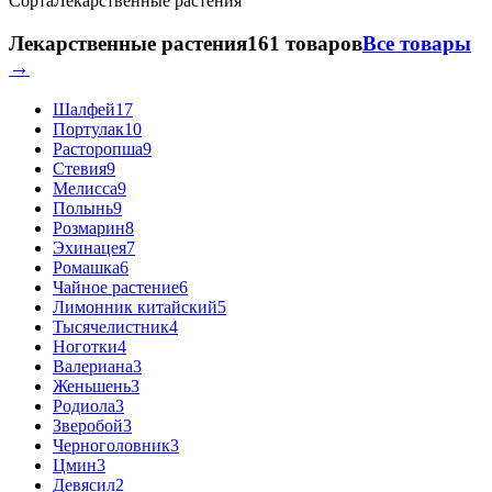
Сорта
Лекарственные растения
Лекарственные растения
161 товаров
Все товары
→
Шалфей
17
Портулак
10
Расторопша
9
Стевия
9
Мелисса
9
Полынь
9
Розмарин
8
Эхинацея
7
Ромашка
6
Чайное растение
6
Лимонник китайский
5
Тысячелистник
4
Ноготки
4
Валериана
3
Женьшень
3
Родиола
3
Зверобой
3
Черноголовник
3
Цмин
3
Девясил
2