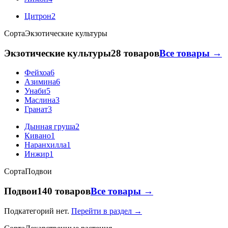
Цитрон
2
Сорта
Экзотические культуры
Экзотические культуры
28 товаров
Все товары →
Фейхоа
6
Азимина
6
Унаби
5
Маслина
3
Гранат
3
Дынная груша
2
Кивано
1
Наранхилла
1
Инжир
1
Сорта
Подвои
Подвои
140 товаров
Все товары →
Подкатегорий нет.
Перейти в раздел →