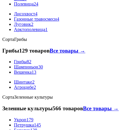
Полевица
24
Лисохвост
4
Газонные травосмеси
4
Луговик
2
Арктополевица
1
Сорта
Грибы
Грибы
129 товаров
Все товары →
Грибы
82
Шампиньон
30
Вешенка
13
Шиитаке
2
Агроцибе
2
Сорта
Зеленные культуры
Зеленные культуры
566 товаров
Все товары →
Укроп
179
Петрушка
145