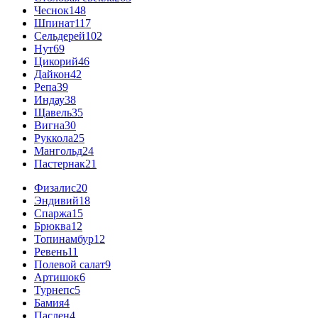
Чеснок
148
Шпинат
117
Сельдерей
102
Нут
69
Цикорий
46
Дайкон
42
Репа
39
Индау
38
Щавель
35
Вигна
30
Руккола
25
Мангольд
24
Пастернак
21
Физалис
20
Эндивий
18
Спаржа
15
Брюква
12
Топинамбур
12
Ревень
11
Полевой салат
9
Артишок
6
Турнепс
5
Бамия
4
Паслен
4