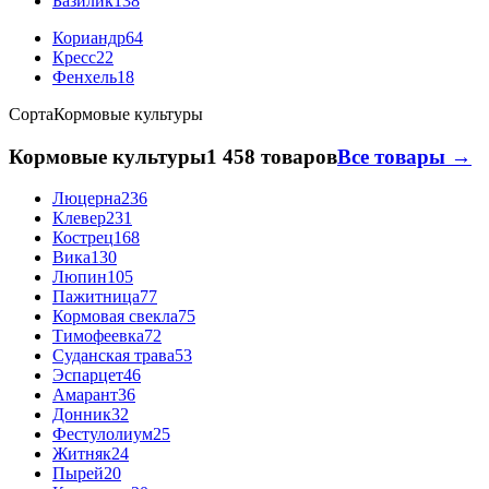
Базилик
138
Кориандр
64
Кресс
22
Фенхель
18
Сорта
Кормовые культуры
Кормовые культуры
1 458 товаров
Все товары →
Люцерна
236
Клевер
231
Кострец
168
Вика
130
Люпин
105
Пажитница
77
Кормовая свекла
75
Тимофеевка
72
Суданская трава
53
Эспарцет
46
Амарант
36
Донник
32
Фестулолиум
25
Житняк
24
Пырей
20