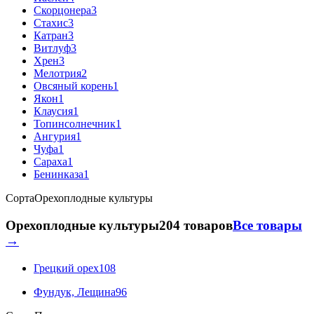
Скорцонера
3
Стахис
3
Катран
3
Витлуф
3
Хрен
3
Мелотрия
2
Овсяный корень
1
Якон
1
Клаусия
1
Топинсолнечник
1
Ангурия
1
Чуфа
1
Сараха
1
Бенинказа
1
Сорта
Орехоплодные культуры
Орехоплодные культуры
204 товаров
Все товары
→
Грецкий орех
108
Фундук, Лещина
96