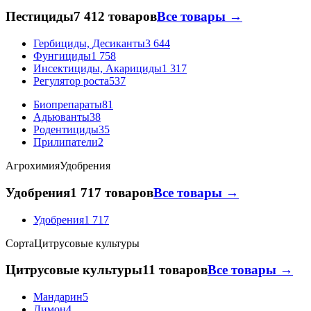
Пестициды
7 412 товаров
Все товары →
Гербициды, Десиканты
3 644
Фунгициды
1 758
Инсектициды, Акарициды
1 317
Регулятор роста
537
Биопрепараты
81
Адьюванты
38
Родентициды
35
Прилипатели
2
Агрохимия
Удобрения
Удобрения
1 717 товаров
Все товары →
Удобрения
1 717
Сорта
Цитрусовые культуры
Цитрусовые культуры
11 товаров
Все товары →
Мандарин
5
Лимон
4