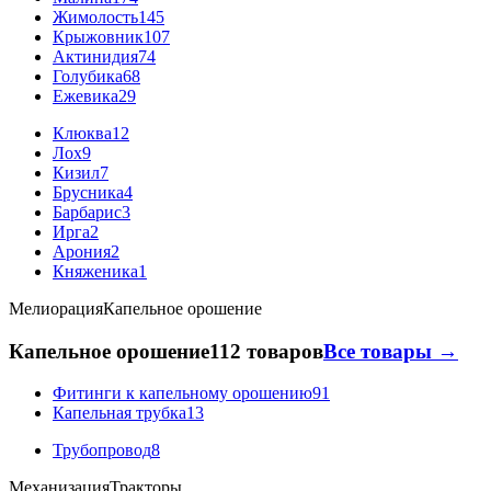
Жимолость
145
Крыжовник
107
Актинидия
74
Голубика
68
Ежевика
29
Клюква
12
Лох
9
Кизил
7
Брусника
4
Барбарис
3
Ирга
2
Арония
2
Княженика
1
Мелиорация
Капельное орошение
Капельное орошение
112 товаров
Все товары →
Фитинги к капельному орошению
91
Капельная трубка
13
Трубопровод
8
Механизация
Тракторы