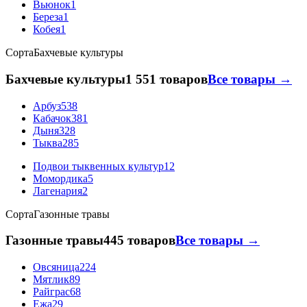
Вьюнок
1
Береза
1
Кобея
1
Сорта
Бахчевые культуры
Бахчевые культуры
1 551 товаров
Все товары →
Арбуз
538
Кабачок
381
Дыня
328
Тыква
285
Подвои тыквенных культур
12
Момордика
5
Лагенария
2
Сорта
Газонные травы
Газонные травы
445 товаров
Все товары →
Овсяница
224
Мятлик
89
Райграс
68
Ежа
29