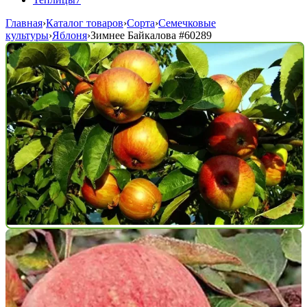
Главная
›
Каталог товаров
›
Сорта
›
Семечковые
культуры
›
Яблоня
›
Зимнее Байкалова
#60289