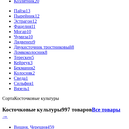
Козлятник
20
Пайза
13
Пырейник
12
Эстрагон
12
Фацелия
11
Могар
10
Чумиза
10
Лядвенец
9
Двукисточник тростниковый
8
Ломкоколосник
8
Терескен
5
Кейреук
3
Бекмания
2
Колосняк
2
Сведа
1
Сильфия
1
Вязель
1
Сорта
Косточковые культуры
Косточковые культуры
997 товаров
Все товары
→
Вишня, Черешня
459