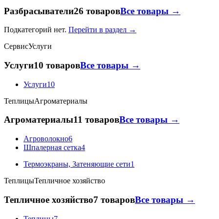
Разбрасыватели
26 товаров
Все товары →
Подкатегорий нет.
Перейти в раздел →
Сервис
Услуги
Услуги
10 товаров
Все товары →
Услуги
10
Теплицы
Агроматериалы
Агроматериалы
11 товаров
Все товары →
Агроволокно
6
Шпалерная сетка
4
Термоэкраны, Затеняющие сети
1
Теплицы
Тепличное хозяйство
Тепличное хозяйство
7 товаров
Все товары →
Теплицы
7