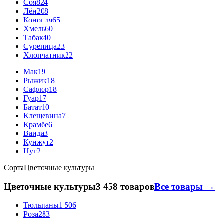
Соя
824
Лён
208
Конопля
65
Хмель
60
Табак
40
Сурепица
23
Хлопчатник
22
Мак
19
Рыжик
18
Сафлор
18
Гуар
17
Батат
10
Клещевина
7
Крамбе
6
Вайда
3
Кунжут
2
Нуг
2
Сорта
Цветочные культуры
Цветочные культуры
3 458 товаров
Все товары →
Тюльпаны
1 506
Роза
283