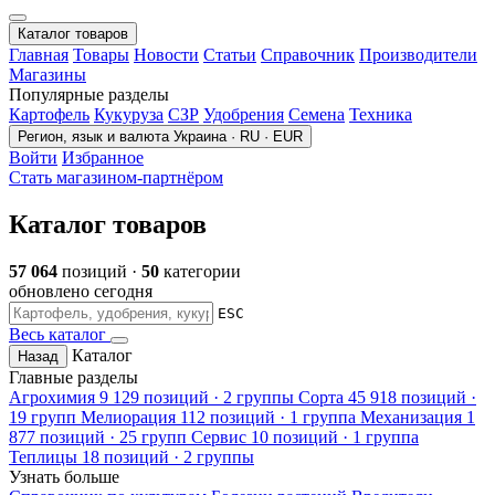
Каталог товаров
Главная
Товары
Новости
Статьи
Справочник
Производители
Магазины
Популярные разделы
Картофель
Кукуруза
СЗР
Удобрения
Семена
Техника
Регион, язык и валюта
Украина · RU · EUR
Войти
Избранное
Стать магазином-партнёром
Каталог товаров
57 064
позиций ·
50
категории
обновлено сегодня
ESC
Весь каталог
Каталог
Назад
Главные разделы
Агрохимия
9 129 позиций · 2 группы
Сорта
45 918 позиций ·
19 групп
Мелиорация
112 позиций · 1 группа
Механизация
1
877 позиций · 25 групп
Сервис
10 позиций · 1 группа
Теплицы
18 позиций · 2 группы
Узнать больше