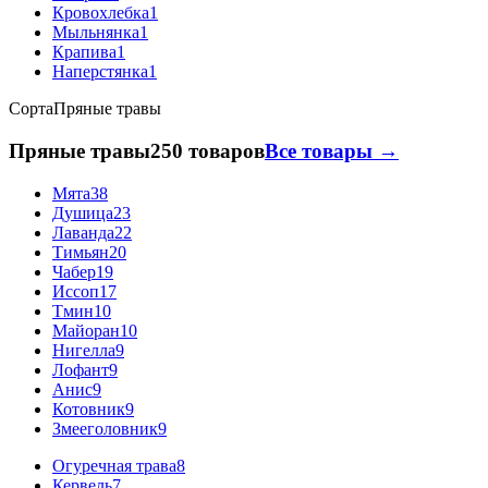
Кровохлебка
1
Мыльнянка
1
Крапива
1
Наперстянка
1
Сорта
Пряные травы
Пряные травы
250 товаров
Все товары →
Мята
38
Душица
23
Лаванда
22
Тимьян
20
Чабер
19
Иссоп
17
Тмин
10
Майоран
10
Нигелла
9
Лофант
9
Анис
9
Котовник
9
Змееголовник
9
Огуречная трава
8
Кервель
7