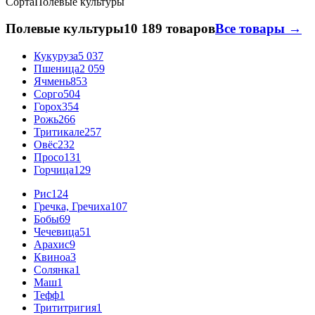
Сорта
Полевые культуры
Полевые культуры
10 189 товаров
Все товары →
Кукуруза
5 037
Пшеница
2 059
Ячмень
853
Сорго
504
Горох
354
Рожь
266
Тритикале
257
Овёс
232
Просо
131
Горчица
129
Рис
124
Гречка, Гречиха
107
Бобы
69
Чечевица
51
Арахис
9
Квиноа
3
Солянка
1
Маш
1
Тефф
1
Трититригия
1