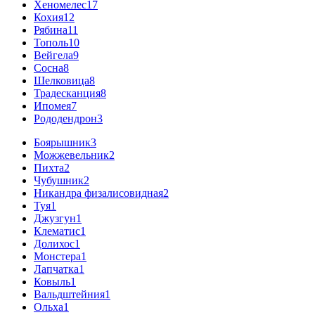
Хеномелес
17
Кохия
12
Рябина
11
Тополь
10
Вейгела
9
Сосна
8
Шелковица
8
Традесканция
8
Ипомея
7
Рододендрон
3
Боярышник
3
Можжевельник
2
Пихта
2
Чубушник
2
Никандра физалисовидная
2
Туя
1
Джузгун
1
Клематис
1
Долихос
1
Монстера
1
Лапчатка
1
Ковыль
1
Вальдштейния
1
Ольха
1