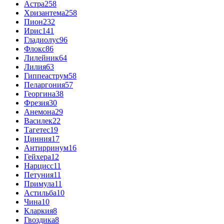
Астра
258
Хризантема
258
Пион
232
Ирис
141
Гладиолус
96
Флокс
86
Лилейник
64
Лилия
63
Гиппеаструм
58
Пеларгония
57
Георгина
38
Фрезия
30
Анемона
29
Василек
22
Тагетес
19
Цинния
17
Антирринум
16
Гейхера
12
Нарцисс
11
Петуния
11
Примула
11
Астильба
10
Чина
10
Кларкия
8
Гвоздика
8