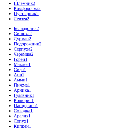
Шлемник
2
Камфоросма
2
Пустырник
2
Левзея
2
Белладонна
2
Синюха
2
Дурман
2
Подорожник
2
Серпуха
2
Черемша
2
Горец
1
Маклея
1
Сида
1
Аир
1
Амми
1
Пижма
1
Арника
1
Гулявник
1
Колюрия
1
Панцерина
1
Солодка
1
Аралия
1
Лопух
1
Кипрей
1