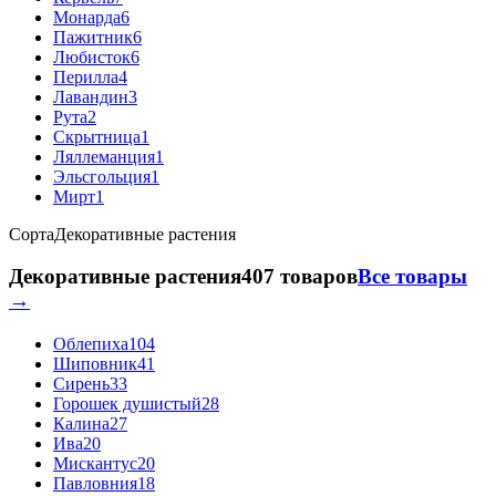
Монарда
6
Пажитник
6
Любисток
6
Перилла
4
Лавандин
3
Рута
2
Скрытница
1
Ляллеманция
1
Эльсгольция
1
Мирт
1
Сорта
Декоративные растения
Декоративные растения
407 товаров
Все товары
→
Облепиха
104
Шиповник
41
Сирень
33
Горошек душистый
28
Калина
27
Ива
20
Мискантус
20
Павловния
18