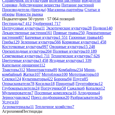
Справочник по культурам
Болезни растений
Вредители
Сорняки
Действующие вещества
Питание растений
Производители (бренды)
Магазины-партнёры
Статьи и
обзоры
Новости рынка
Подкатегории
50 групп · 57 064 позиций
Пестициды
7 412
Удобрения
1 717
Цитрусовые культуры
11
Экзотические культуры
28
Подвои
140
Лекарственные растения
161
Пряные травы
250
Декоративные
растения
407
Бахчевые культуры
1 551
Газонные травы
445
Грибы
129
Зеленные культуры
566
Кормовые культуры
1 458
Косточковые культуры
997
Овощные культуры
15 248
Орехоплодные культуры
204
Полевые культуры
10 189
Семечковые культуры
1 711
Технические культуры
7 626
Цветочные культуры
3 458
Ягодные культуры
1 339
Капельное орошение
112
Тракторы
312
Минитракторы
89
Комбайны
234
Мини-
комбайны
6
Жатки
107
Мотоблоки
100
Мототракторы
10
Сеялки
124
Культиваторы
422
Бороны
94
Плуги
85
Опрыскиватели
78
Косилки
18
Прицепы
8
Грунтофрезы
12
Глубокорыхлители
24
Погрузчики
58
Сажалки
6
Копалки
12
Мульчирователи
7
Посевные комплексы
16
Агродроны
4
Зерносушилки
2
Пресс-подборщики
20
Разбрасыватели
26
Услуги
10
Агроматериалы
11
Тепличное хозяйство
7
Агрохимия
Пестициды