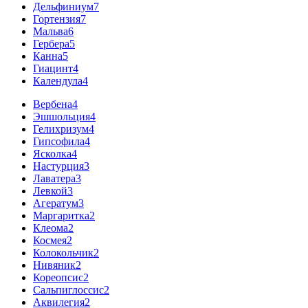
Дельфиниум
7
Гортензия
7
Мальва
6
Гербера
5
Канна
5
Гиацинт
4
Календула
4
Вербена
4
Эшшольция
4
Гелихризум
4
Гипсофила
4
Ясколка
4
Настурция
3
Лаватера
3
Левкой
3
Агератум
3
Маргаритка
2
Клеома
2
Космея
2
Колокольчик
2
Нивяник
2
Кореопсис
2
Сальпиглоссис
2
Аквилегия
2