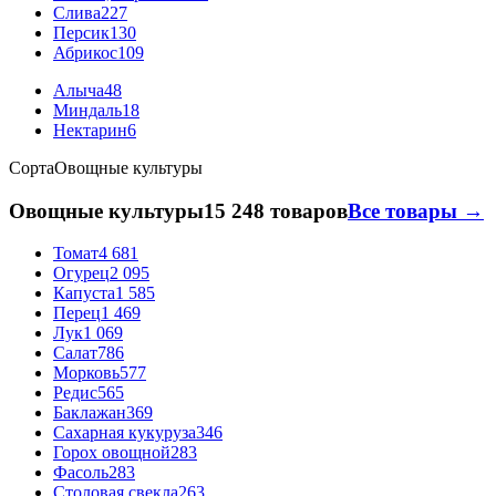
Слива
227
Персик
130
Абрикос
109
Алыча
48
Миндаль
18
Нектарин
6
Сорта
Овощные культуры
Овощные культуры
15 248 товаров
Все товары →
Томат
4 681
Огурец
2 095
Капуста
1 585
Перец
1 469
Лук
1 069
Салат
786
Морковь
577
Редис
565
Баклажан
369
Сахарная кукуруза
346
Горох овощной
283
Фасоль
283
Столовая свекла
263