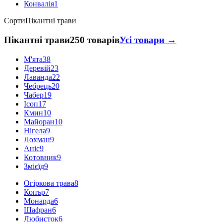
Конвалія
1
Сорти
Пікантні трави
Пікантні трави
250 товарів
Усі товари →
М'ята
38
Деревій
23
Лаванда
22
Чебрець
20
Чабер
19
Ісоп
17
Кмин
10
Майоран
10
Нігела
9
Лохман
9
Аніс
9
Котовник
9
Змієїд
9
Огіркова трава
8
Копър
7
Монарда
6
Шафран
6
Любисток
6