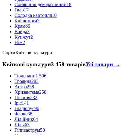
Соняшник декоративний
18
Гвар
17
Солодка картопля
10
Кліщинога
7
Крамб
6
Ва́йда
3
Кунжут
2
Ніж
2
Сорти
Квіткові культури
Квіткові культури
3 458 товарів
Усі товари →
Тюльпани
1 506
Троянда
283
Астра
258
Хризантема
258
Півонія
232
Іріс
141
Гладіолус
96
Флокс
86
Лілійник
64
Лілія
63
Гіппеаструм
58