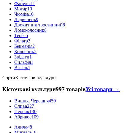
Фацелія
11
Могар
10
Чюміза
10
Лядвенець
9
Двокитник тростинний
8
Ломоколосник
8
Тере́с
5
Фільтр
3
Бекманія
2
Колосник
2
Звідати
1
Сильфія
1
В'язіль
1
Сорти
Кісточкові культури
Кісточкові культури
997 товарів
Усі товари →
Вишня, Черешня
459
Слива
227
Персик
130
Абрикос
109
Алича
48
Мигдаль
18