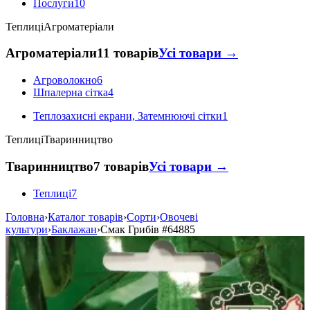
Послуги
10
Теплиці
Агроматеріали
Агроматеріали
11 товарів
Усі товари →
Агроволокно
6
Шпалерна сітка
4
Теплозахисні екрани, Затемнюючі сітки
1
Теплиці
Тваринництво
Тваринництво
7 товарів
Усі товари →
Теплиці
7
Головна
›
Каталог товарів
›
Сорти
›
Овочеві
культури
›
Баклажан
›
Смак Грибів
#64885