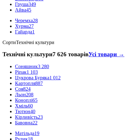
Груша
349
Айва
45
Черемха
28
Хурма
27
Гайарда
1
Сорти
Технічні культури
Технічні культури
7 626 товарів
Усі товари →
Соняшник
3 280
Ріпак
1 103
Цукрова Буряка
1 012
Картопля
887
Соя
824
Льон
208
Коноплі
65
Хміль
60
Тютюн
40
Кірливість
23
Бавовна
22
Матільда
19
Рудик
18