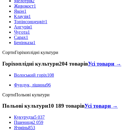
Мелотрія
2
Живокост
1
Яко́н
1
Клаузія
1
Топінсонцецвіт
1
Ангурія
1
Чугота
1
Сарах
1
Бенінказа
1
Сорти
Горіхоплідні культури
Горіхоплідні культури
204 товарів
Усі товари →
Волоський горіх
108
Фундук, ліщина
96
Сорти
Польові культури
Польові культури
10 189 товарів
Усі товари →
Кукурудза
5 037
Пшениця
2 059
Ячмінь
853