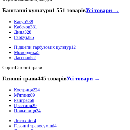
Баштанні культури
1 551 товарів
Усі товари →
Кавун
538
Кабачок
381
Диня
328
Гарбуз
285
Підщепи гарбузових культур
12
Момордика
5
Лагенарія
2
Сорти
Газонні трави
Газонні трави
445 товарів
Усі товари →
Костриця
224
М'ятлик
89
Райграс
68
Грястиця
29
Польовиця
24
Лисохвіст
4
Газонні травосуміші
4