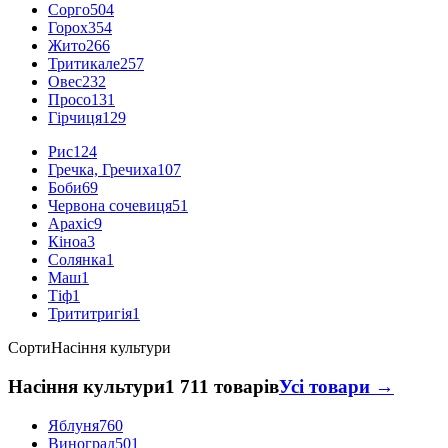
Сорго
504
Горох
354
Жито
266
Тритикале
257
Овес
232
Просо
131
Гірчиця
129
Рис
124
Гречка, Гречиха
107
Боби
69
Червона сочевиця
51
Арахіс
9
Кіноа
3
Солянка
1
Маш
1
Тіф
1
Трититригія
1
Сорти
Насіння культури
Насіння культури
1 711 товарів
Усі товари →
Яблуня
760
Виноград
501