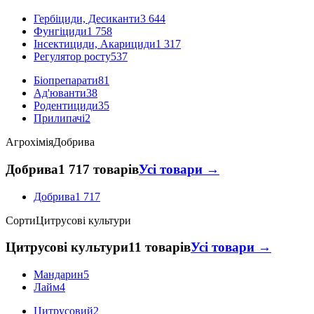
Гербіциди, Десиканти
3 644
Фунгіциди
1 758
Інсектициди, Акарициди
1 317
Регулятор росту
537
Біопрепарати
81
Ад'юванти
38
Родентициди
35
Прилипачі
2
Агрохімія
Добрива
Добрива
1 717 товарів
Усі товари →
Добрива
1 717
Сорти
Цитрусові культури
Цитрусові культури
11 товарів
Усі товари →
Мандарин
5
Лайм
4
Цитрусовий
2