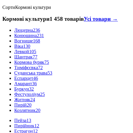
Сорти
Кормові культури
Кормові культури
1 458 товарів
Усі товари →
Люцерна
236
Конюшина
231
Вогнище
168
Віка
130
Левкой
105
Шантрак
77
Кормова буряк
75
Тиміфєєвка
72
Суданська трава
53
Еспарцет
46
Амарант
36
Буркун
32
Фестулоліум
25
Житняк
24
Пирій
20
Козлятник
20
Пейза
13
Пирійник
12
Естрагон
12