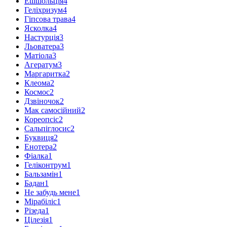
Ешшольція
4
Геліхризум
4
Гіпсова трава
4
Ясколка
4
Настурція
3
Льоватера
3
Матіола
3
Агератум
3
Маргаритка
2
Клеома
2
Космос
2
Дзвіночок
2
Мак самосійний
2
Кореопсіс
2
Сальпіглосис
2
Буквиця
2
Енотера
2
Фіалка
1
Геліконтрум
1
Бальзамін
1
Бадан
1
Не забудь мене
1
Мірабіліс
1
Різеда
1
Цілезія
1