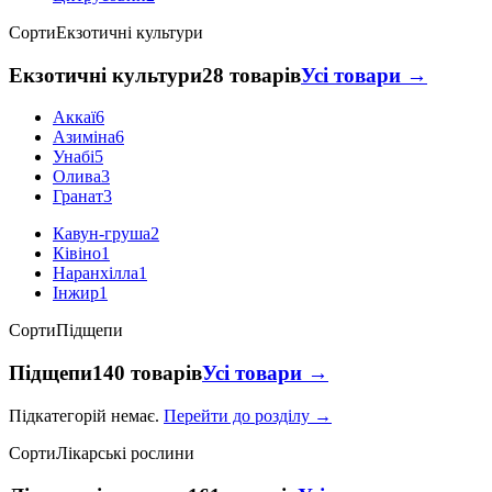
Сорти
Екзотичні культури
Екзотичні культури
28 товарів
Усі товари →
Аккаї
6
Азиміна
6
Унабі
5
Олива
3
Гранат
3
Кавун-груша
2
Ківіно
1
Наранхілла
1
Інжир
1
Сорти
Підщепи
Підщепи
140 товарів
Усі товари →
Підкатегорій немає.
Перейти до розділу →
Сорти
Лікарські рослини