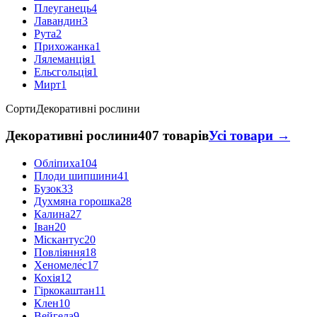
Плеуганець
4
Лавандин
3
Рута
2
Прихожанка
1
Лялеманція
1
Ельсгольція
1
Мирт
1
Сорти
Декоративні рослини
Декоративні рослини
407 товарів
Усі товари →
Обліпиха
104
Плоди шипшини
41
Бузок
33
Духмяна горошка
28
Калина
27
Іван
20
Міскантус
20
Повліяння
18
Хеномеле́с
17
Кохія
12
Гіркокаштан
11
Клен
10
Вейгела
9