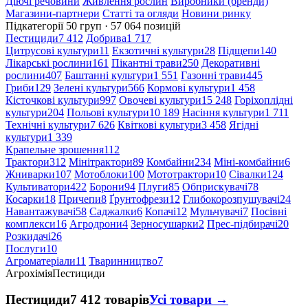
Діючі речовини
Живлення рослин
Виробники (бренди)
Магазини-партнери
Статті та огляди
Новини ринку
Підкатегорії
50 груп · 57 064 позицій
Пестициди
7 412
Добрива
1 717
Цитрусові культури
11
Екзотичні культури
28
Підщепи
140
Лікарські рослини
161
Пікантні трави
250
Декоративні
рослини
407
Баштанні культури
1 551
Газонні трави
445
Гриби
129
Зелені культури
566
Кормові культури
1 458
Кісточкові культури
997
Овочеві культури
15 248
Горіхоплідні
культури
204
Польові культури
10 189
Насіння культури
1 711
Технічні культури
7 626
Квіткові культури
3 458
Ягідні
культури
1 339
Крапельне зрошення
112
Трактори
312
Мінітрактори
89
Комбайни
234
Міні-комбайни
6
Жниварки
107
Мотоблоки
100
Мототрактори
10
Сівалки
124
Культиватори
422
Борони
94
Плуги
85
Обприскувачі
78
Косарки
18
Причепи
8
Ґрунтофрези
12
Глибокорозпушувачі
24
Навантажувачі
58
Саджалки
6
Копачі
12
Мульчувачі
7
Посівні
комплекси
16
Агродрони
4
Зерносушарки
2
Прес-підбирачі
20
Розкидачі
26
Послуги
10
Агроматеріали
11
Тваринництво
7
Агрохімія
Пестициди
Пестициди
7 412 товарів
Усі товари →