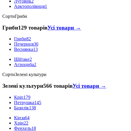
Луговик
2
Арктополівиця
1
Сорти
Гриби
Гриби
129 товарів
Усі товари →
Гриби
82
Печериця
30
Веснянка
13
Шіїтаке
2
Агроциба
2
Сорти
Зелені культури
Зелені культури
566 товарів
Усі товари →
Кріп
179
Петрушка
145
Базилік
138
Кінза
64
Хрін
22
Фенхель
18