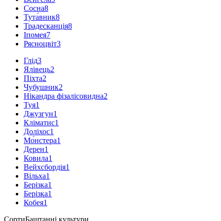
Сосна
8
Тута́вник
8
Традесканція
8
Іпомея
7
Рясноцвіт
3
Глід
3
Ялівець
2
Піхта
2
Чубушник
2
Нікандра фізалісовидна
2
Туя
1
Джузгун
1
Кліматис
1
Доліхос
1
Мо́нстера
1
Дерен
1
Ковила
1
Вейхсбордія
1
Вільха
1
Берізка
1
Берізка
1
Кобея
1
Сорти
Баштанні культури