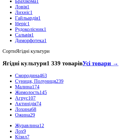
Брахікома
1
Ловія
1
Лихніс
1
Гайльардія
1
Іберіс
1
Рудоколісник
1
Сальвія
1
Диморфотека
1
Сорти
Ягідні культури
Ягідні культури
1 339 товарів
Усі товари →
Смородина
463
Суниця, Полуниця
239
Малина
174
Жимолость
145
Агрус
107
Актинідія
74
Лохина
68
Ожина
29
Журавлина
12
Лох
9
Кі́зил
7