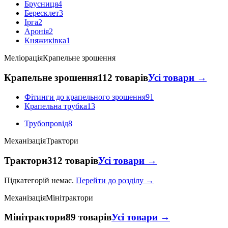
Брусниця
4
Бересклет
3
Ірга
2
Аронія
2
Княжиківка
1
Меліорація
Крапельне зрошення
Крапельне зрошення
112 товарів
Усі товари →
Фітинги до крапельного зрошення
91
Крапельна трубка
13
Трубопровід
8
Механізація
Трактори
Трактори
312 товарів
Усі товари →
Підкатегорій немає.
Перейти до розділу →
Механізація
Мінітрактори
Мінітрактори
89 товарів
Усі товари →