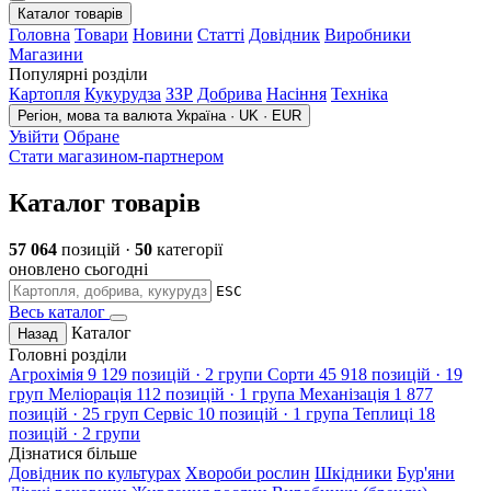
Каталог товарів
Головна
Товари
Новини
Статті
Довідник
Виробники
Магазини
Популярні розділи
Картопля
Кукурудза
ЗЗР
Добрива
Насіння
Техніка
Регіон, мова та валюта
Україна · UK · EUR
Увійти
Обране
Стати магазином-партнером
Каталог товарів
57 064
позицій ·
50
категорії
оновлено сьогодні
ESC
Весь каталог
Каталог
Назад
Головні розділи
Агрохімія
9 129 позицій · 2 групи
Сорти
45 918 позицій · 19
груп
Меліорація
112 позицій · 1 група
Механізація
1 877
позицій · 25 груп
Сервіс
10 позицій · 1 група
Теплиці
18
позицій · 2 групи
Дізнатися більше
Довідник по культурах
Хвороби рослин
Шкідники
Бур'яни