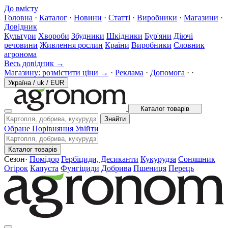
До вмісту
Головна
·
Каталог
·
Новини
·
Статті
·
Виробники
·
Магазини
·
Довідник
Культури
Хвороби
Збудники
Шкідники
Бур'яни
Діючі
речовини
Живлення рослин
Країни
Виробники
Словник
агронома
Весь довідник →
Магазину: розмістити ціни →
·
Реклама
·
Допомога
·
·
Україна
/
uk
/
EUR
Каталог товарів
Знайти
Обране
Порівняння
Увійти
Каталог товарів
Сезон
·
Помідор
Гербіциди, Десиканти
Кукурудза
Соняшник
Огірок
Капуста
Фунгіциди
Добрива
Пшениця
Перець