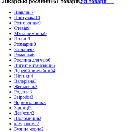
Лікарські рослини
161 товарів
Усі товари →
Шавлія
17
Портулака
10
Розторопша
9
Стевія
9
М'ята лимонна
9
Полин
9
Розмарин
8
Ехінацея
7
Ромашка
6
Рослина для чаю
6
Лигніт китайський
5
Деревій звичайний
4
Нігтики
4
Валеріана
3
Женьшень
3
Родіола
3
Звіробій
3
Чорноголовик
3
Зірниці
3
Дев'ясил
2
Шоломниця
2
камфорома
2
Бузина чорна
2