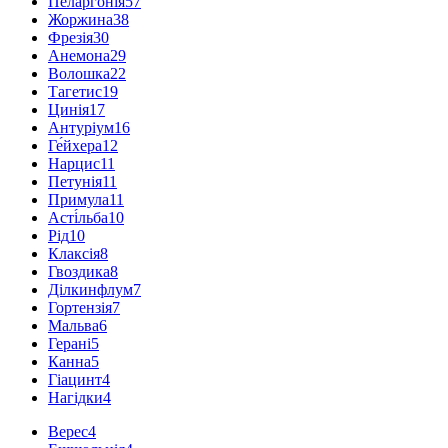
Пеларгонія
57
Жоржина
38
Фрезія
30
Анемона
29
Волошка
22
Тагетис
19
Цинія
17
Антуріум
16
Ге́йхера
12
Нарцис
11
Петунія
11
Примула
11
Асті́льба
10
Рід
10
Клаксія
8
Гвоздика
8
Ділкинфлум
7
Гортензія
7
Мальва
6
Герані
5
Канна
5
Гіацинт
4
Нагідки
4
Верес
4