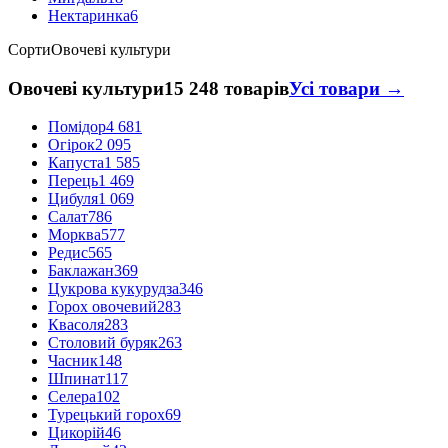
Нектаринка
6
Сорти
Овочеві культури
Овочеві культури
15 248 товарів
Усі товари →
Помідор
4 681
Огірок
2 095
Капуста
1 585
Перець
1 469
Цибуля
1 069
Салат
786
Морква
577
Редис
565
Баклажан
369
Цукрова кукурудза
346
Горох овочевий
283
Квасоля
283
Столовий буряк
263
Часник
148
Шпинат
117
Селера
102
Турецький горох
69
Цикорій
46