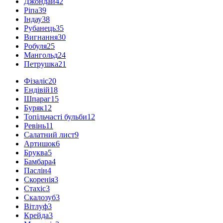
Джондай
42
Ріпа
39
Індау
38
Рубанець
35
Вигнання
30
Робуля
25
Мангольд
24
Петрушка
21
Фізаліс
20
Ендівій
18
Шпараг
15
Буряк
12
Топільчасті бульби
12
Ревінь
11
Салатний лист
9
Артишок
6
Бруква
5
Бамбара
4
Паслін
4
Скоренія
3
Стахіс
3
Скалозуб
3
Вітлуф
3
Крейда
3