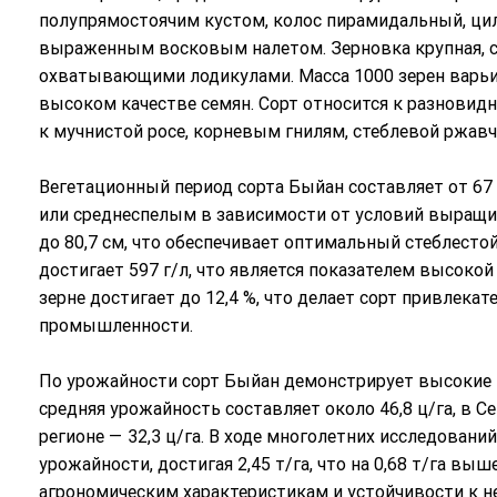
полупрямостоячим кустом, колос пирамидальный, ци
выраженным восковым налетом. Зерновка крупная, 
охватывающими лодикулами. Масса 1000 зерен варьир
высоком качестве семян. Сорт относится к разновид
к мучнистой росе, корневым гнилям, стеблевой ржавчи
Вегетационный период сорта Быйан составляет от 67 
или среднеспелым в зависимости от условий выращив
до 80,7 см, что обеспечивает оптимальный стеблестой
достигает 597 г/л, что является показателем высокой
зерне достигает до 12,4 %, что делает сорт привлек
промышленности.
По урожайности сорт Быйан демонстрирует высокие 
средняя урожайность составляет около 46,8 ц/га, в С
регионе — 32,3 ц/га. В ходе многолетних исследовани
урожайности, достигая 2,45 т/га, что на 0,68 т/га вы
агрономическим характеристикам и устойчивости к н