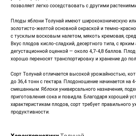
позволяет легко соседствовать с другими растениями 
Плоды яблони Толунай имеют ширококоническую или п
золотисто-желтой основной окраской и темно-красно
с тусклым восковым налетом, мякоть кремовая, средн
Вкус плодов кисло-сладкий, десертного типа, с ярки
дегустационной оценкой — около 4,7-4,8 баллов. Плод
хорошо переносят транспортировку и хранение до пол
Сорт Толунай отличается высокой урожайностью, кот
до 36,4 тонн с гектара. Плодоношение начинается на 
смешанным. Яблоки универсального назначения, подхо
приготовления сока и повидла. Благодаря хорошей у
характеристикам плодов, сорт требует правильного 
продуктивности.