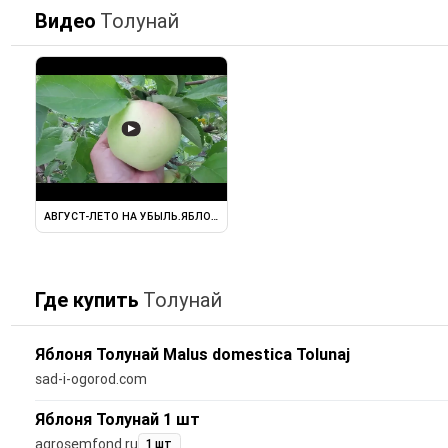
Видео
Толунай
▶
АВГУСТ-ЛЕТО НА УБЫЛЬ.ЯБЛОНИ ТОЛУНАЙ,ФЕНИКС АЛТАЙСКИЙ ...
Где купить
Толунай
Яблоня Толунай Malus domestica Tolunaj
sad-i-ogorod.com
Яблоня Толунай 1 шт
agrosemfond.ru
1 шт