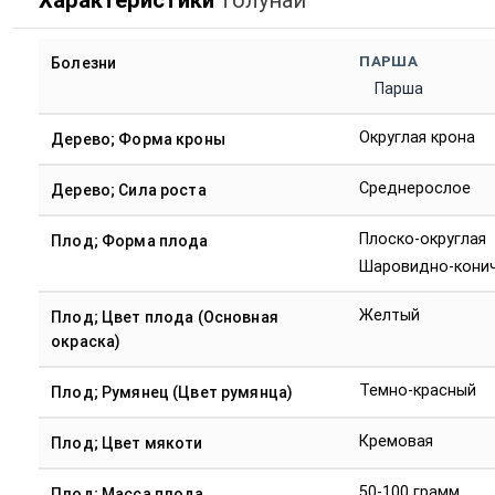
Характеристики
Толунай
ПАРША
Болезни
Парша
Округлая крона
Дерево; Форма кроны
Среднерослое
Дерево; Сила роста
Плоско-округлая
Плод; Форма плода
Шаровидно-кони
Желтый
Плод; Цвет плода (Основная
окраска)
Темно-красный
Плод; Румянец (Цвет румянца)
Кремовая
Плод; Цвет мякоти
50-100 грамм
Плод; Масса плода