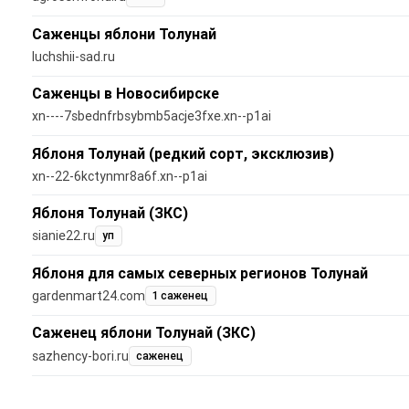
Саженцы яблони Толунай
luchshii-sad.ru
Саженцы в Новосибирске
xn----7sbednfrbsybmb5acje3fxe.xn--p1ai
Яблоня Толунай (редкий сорт, эксклюзив)
xn--22-6kctynmr8a6f.xn--p1ai
Яблоня Толунай (ЗКС)
sianie22.ru
уп
Яблоня для самых северных регионов Толунай
gardenmart24.com
1 саженец
Саженец яблони Толунай (ЗКС)
sazhency-bori.ru
саженец