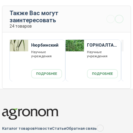
Также Вас могут
заинтересовать
24 товаров
Нюрбинский
ГОРНОАЛТАЙ
СКИЙ 86
Научные
Научные
учреждения
учреждения
ПОДРОБНЕЕ
ПОДРОБНЕЕ
Каталог товаров
Новости
Статьи
Обратная связь
RSS