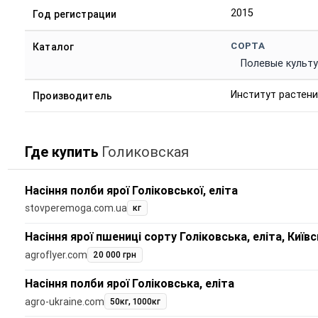
2015
Год регистрации
СОРТА
Каталог
Полевые культ
Институт растени
Производитель
Где купить
Голиковская
Насіння полби ярої Голіковської, еліта
stovperemoga.com.ua
кг
Насіння ярої пшениці сорту Голіковська, еліта, Київ
agroflyer.com
20 000 грн
Насіння полби ярої Голіковська, еліта
agro-ukraine.com
50кг, 1000кг