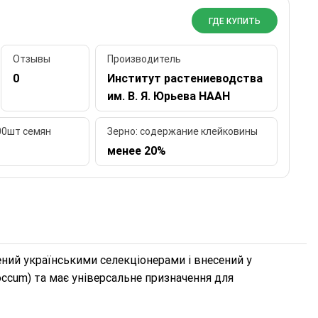
ГДЕ КУПИТЬ
Отзывы
Производитель
0
Институт растениеводства
им. В. Я. Юрьева НААН
000шт семян
Зерно: содержание клейковины
менее 20%
ений українськими селекціонерами і внесений у
coccum) та має універсальне призначення для