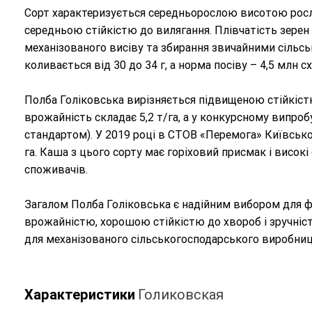
Сорт характеризується середньорослою висотою рослин
середньою стійкістю до вилягання. Плівчатість зере
механізованого висіву та збирання звичайними сільс
коливається від 30 до 34 г, а норма посіву – 4,5 млн с
Полба Голіковська вирізняється підвищеною стійкістю
врожайність складає 5,2 т/га, а у конкурсному випробув
стандартом). У 2019 році в СТОВ «Перемога» Київсько
га. Каша з цього сорту має горіховий присмак і висок
споживачів.
Загалом Полба Голіковська є надійним вибором для ф
врожайністю, хорошою стійкістю до хвороб і зручністю
для механізованого сільськогосподарського виробницт
Характеристики
Голиковская