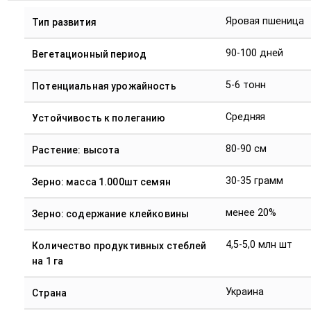
Яровая пшеница
Тип развития
90-100 дней
Вегетационный период
5-6 тонн
Потенциальная урожайность
Средняя
Устойчивость к полеганию
80-90 см
Растение: высота
30-35 грамм
Зерно: масса 1.000шт семян
менее 20%
Зерно: содержание клейковины
4,5-5,0 млн шт
Количество продуктивных стеблей
на 1 га
Украина
Страна