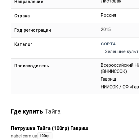
Листовая
Направление
Россия
Страна
2015
Год регистрации
СОРТА
Каталог
Зеленные куль
Всероссийский Н
Производитель
(ВНИИССОК)
Гавриш
НИИСОК / СФ «Га
Где купить
Тайга
Петрушка Тайга (100гр) Гавриш
nabel.com.ua
100гр