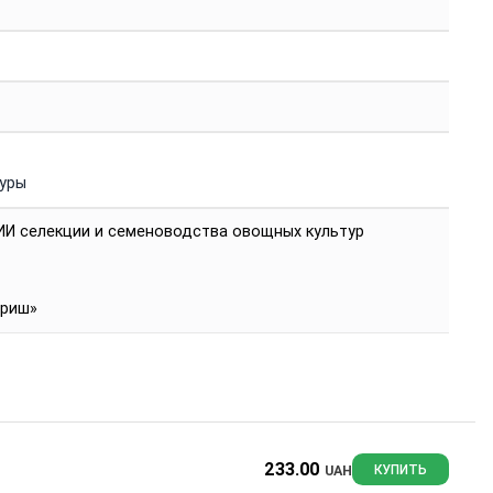
туры
ИИ селекции и семеноводства овощных культур
вриш»
233.00
UAH
КУПИТЬ