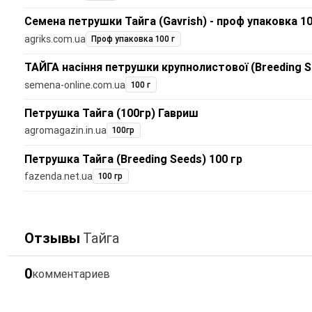
Семена петрушки Тайга (Gavrish) - проф упаковка 10
agriks.com.ua
Проф упаковка 100 г
ТАЙГА насіння петрушки крупнолистової (Breeding S
semena-online.com.ua
100 г
Петрушка Тайга (100гр) Гавриш
agromagazin.in.ua
100гр
Петрушка Тайга (Breeding Seeds) 100 гр
fazenda.net.ua
100 гр
Отзывы
Тайга
0
комментариев