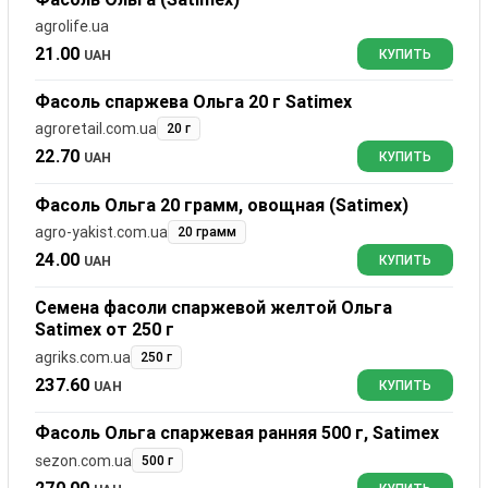
agrolife.ua
21.00
UAH
КУПИТЬ
Фасоль спаржева Ольга 20 г Satimex
agroretail.com.ua
20 г
22.70
UAH
КУПИТЬ
Фасоль Ольга 20 грамм, овощная (Satimex)
agro-yakist.com.ua
20 грамм
24.00
UAH
КУПИТЬ
Семена фасоли спаржевой желтой Ольга
Satimex от 250 г
agriks.com.ua
250 г
237.60
UAH
КУПИТЬ
Фасоль Ольга спаржевая ранняя 500 г, Satimex
sezon.com.ua
500 г