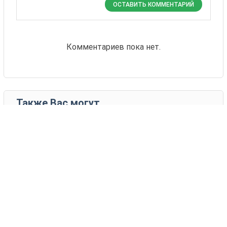
ОСТАВИТЬ КОММЕНТАРИЙ
Комментариев пока нет.
Также Вас могут
заинтересовать
24 товаров
Оутлав
Пайк
Syngenta
Clause
123 - 160 EUR
1 - 15 EUR
КУПИТЬ
КУПИТЬ