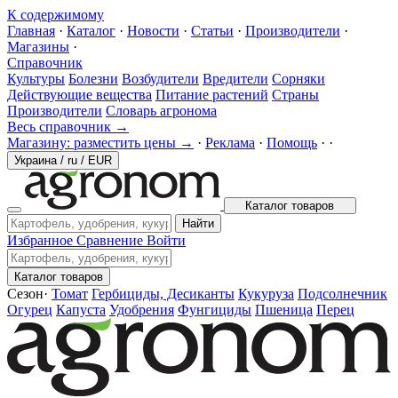
К содержимому
Главная
·
Каталог
·
Новости
·
Статьи
·
Производители
·
Магазины
·
Справочник
Культуры
Болезни
Возбудители
Вредители
Сорняки
Действующие вещества
Питание растений
Страны
Производители
Словарь агронома
Весь справочник →
Магазину: разместить цены →
·
Реклама
·
Помощь
·
·
Украина
/
ru
/
EUR
Каталог товаров
Найти
Избранное
Сравнение
Войти
Каталог товаров
Сезон
·
Томат
Гербициды, Десиканты
Кукуруза
Подсолнечник
Огурец
Капуста
Удобрения
Фунгициды
Пшеница
Перец