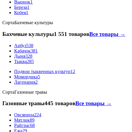
Вьюнок
1
Береза
1
Кобея
1
Сорта
Бахчевые культуры
Бахчевые культуры
1 551 товаров
Все товары →
Арбуз
538
Кабачок
381
Дыня
328
Тыква
285
Подвои тыквенных культур
12
Момордика
5
Лагенария
2
Сорта
Газонные травы
Газонные травы
445 товаров
Все товары →
Овсяница
224
Мятлик
89
Райграс
68
Ежа
29