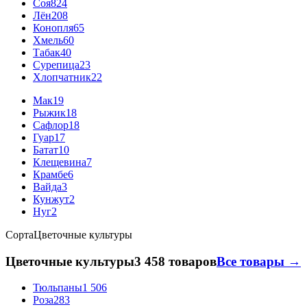
Соя
824
Лён
208
Конопля
65
Хмель
60
Табак
40
Сурепица
23
Хлопчатник
22
Мак
19
Рыжик
18
Сафлор
18
Гуар
17
Батат
10
Клещевина
7
Крамбе
6
Вайда
3
Кунжут
2
Нуг
2
Сорта
Цветочные культуры
Цветочные культуры
3 458 товаров
Все товары →
Тюльпаны
1 506
Роза
283