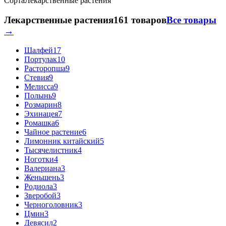
Сорта
Лекарственные растения
Лекарственные растения
161 товаров
Все товары
→
Шалфей
17
Портулак
10
Расторопша
9
Стевия
9
Мелисса
9
Полынь
9
Розмарин
8
Эхинацея
7
Ромашка
6
Чайное растение
6
Лимонник китайский
5
Тысячелистник
4
Ноготки
4
Валериана
3
Женьшень
3
Родиола
3
Зверобой
3
Черноголовник
3
Цмин
3
Девясил
2