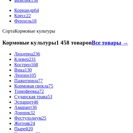
Базилик
138
Кориандр
64
Кресс
22
Фенхель
18
Сорта
Кормовые культуры
Кормовые культуры
1 458 товаров
Все товары →
Люцерна
236
Клевер
231
Кострец
168
Вика
130
Люпин
105
Пажитница
77
Кормовая свекла
75
Тимофеевка
72
Суданская трава
53
Эспарцет
46
Амарант
36
Донник
32
Фестулолиум
25
Житняк
24
Пырей
20