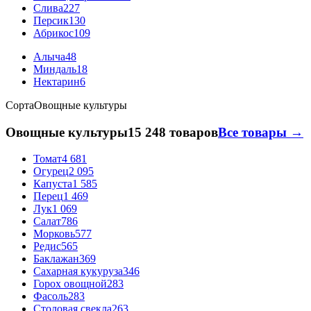
Слива
227
Персик
130
Абрикос
109
Алыча
48
Миндаль
18
Нектарин
6
Сорта
Овощные культуры
Овощные культуры
15 248 товаров
Все товары →
Томат
4 681
Огурец
2 095
Капуста
1 585
Перец
1 469
Лук
1 069
Салат
786
Морковь
577
Редис
565
Баклажан
369
Сахарная кукуруза
346
Горох овощной
283
Фасоль
283
Столовая свекла
263