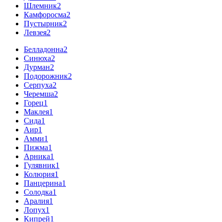
Шлемник
2
Камфоросма
2
Пустырник
2
Левзея
2
Белладонна
2
Синюха
2
Дурман
2
Подорожник
2
Серпуха
2
Черемша
2
Горец
1
Маклея
1
Сида
1
Аир
1
Амми
1
Пижма
1
Арника
1
Гулявник
1
Колюрия
1
Панцерина
1
Солодка
1
Аралия
1
Лопух
1
Кипрей
1