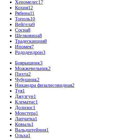
Хеномелес
17
Кохия
12
Рябина
11
Тополь
10
Вейгела
9
Сосна
8
Шелковица
8
Традесканция
8
Ипомея
7
Рододендрон
3
Боярышник
3
Можжевельник
2
Пихта
2
Чубушник
2
Никандра физалисовидная
2
Туя
1
Джузгун
1
Клематис
1
Долихос
1
Монстера
1
Лапчатка
1
Ковыль
1
Вальдштейния
1
Ольха
1