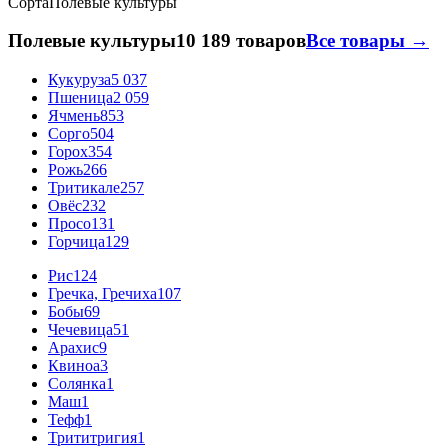
Сорта
Полевые культуры
Полевые культуры
10 189 товаров
Все товары →
Кукуруза
5 037
Пшеница
2 059
Ячмень
853
Сорго
504
Горох
354
Рожь
266
Тритикале
257
Овёс
232
Просо
131
Горчица
129
Рис
124
Гречка, Гречиха
107
Бобы
69
Чечевица
51
Арахис
9
Квиноа
3
Солянка
1
Маш
1
Тефф
1
Трититригия
1