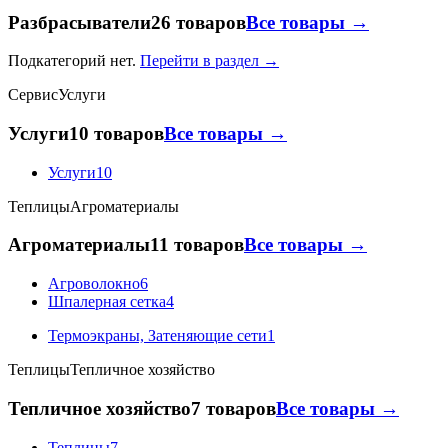
Разбрасыватели
26 товаров
Все товары →
Подкатегорий нет.
Перейти в раздел →
Сервис
Услуги
Услуги
10 товаров
Все товары →
Услуги
10
Теплицы
Агроматериалы
Агроматериалы
11 товаров
Все товары →
Агроволокно
6
Шпалерная сетка
4
Термоэкраны, Затеняющие сети
1
Теплицы
Тепличное хозяйство
Тепличное хозяйство
7 товаров
Все товары →
Теплицы
7