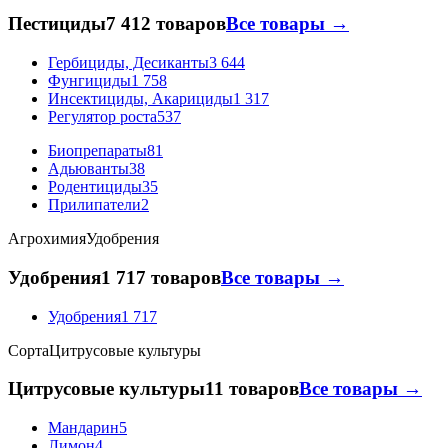
Пестициды
7 412 товаров
Все товары →
Гербициды, Десиканты
3 644
Фунгициды
1 758
Инсектициды, Акарициды
1 317
Регулятор роста
537
Биопрепараты
81
Адьюванты
38
Родентициды
35
Прилипатели
2
Агрохимия
Удобрения
Удобрения
1 717 товаров
Все товары →
Удобрения
1 717
Сорта
Цитрусовые культуры
Цитрусовые культуры
11 товаров
Все товары →
Мандарин
5
Лимон
4