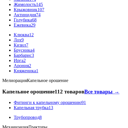
Жимолость
145
Крыжовник
107
Актинидия
74
Голубика
68
Ежевика
29
Клюква
12
Лох
9
Кизил
7
Брусника
4
Барбарис
3
Ирга
2
Арония
2
Княженика
1
Мелиорация
Капельное орошение
Капельное орошение
112 товаров
Все товары →
Фитинги к капельному орошению
91
Капельная трубка
13
Трубопровод
8
Механизация
Тракторы