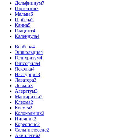
Дельфиниум
7
Гортензия
7
Мальва
6
Гербера
5
Канна
5
Гиацинт
4
Календула
4
Вербена
4
Эшшольция
4
Гелихризум
4
Гипсофила
4
Ясколка
4
Настурция
3
Лаватера
3
Левкой
3
Агератум
3
Маргаритка
2
Клеома
2
Космея
2
Колокольчик
2
Нивяник
2
Кореопсис
2
Сальпиглоссис
2
Аквилегия
2