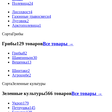
Полевица
24
Лисохвост
4
Газонные травосмеси
4
Луговик
2
Арктополевица
1
Сорта
Грибы
Грибы
129 товаров
Все товары →
Грибы
82
Шампиньон
30
Вешенка
13
Шиитаке
2
Агроцибе
2
Сорта
Зеленные культуры
Зеленные культуры
566 товаров
Все товары →
Укроп
179
Петрушка
145