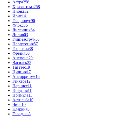
Астра
258
Хризантема
258
Пион
232
Ирис
141
Гладиолус
96
Флокс
86
Лилейник
64
Лилия
63
Гиппеаструм
58
Пеларгония
57
Георгина
38
Фрезия
30
Анемона
29
Василек
22
Тагетес
19
Цинния
17
Антирринум
16
Гейхера
12
Нарцисс
11
Петуния
11
Примула
11
Астильба
10
Чина
10
Кларкия
8
Гвоздика
8