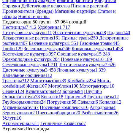
Справочник по культурам
Болезни растений
Вредители
Сорняки
Действующие вещества
Питание растений
Производители (бренды)
Магазины-партнёры
Статьи и
обзоры
Новости рынка
Подкатегории
50 групп · 57 064 позиций
Пестициды
7 412
Удобрения
1 717
Цитрусовые культуры
11
Экзотические культуры
28
Подвои
140
Лекарственные растения
161
Пряные травы
250
Декоративные
растения
407
Бахчевые культуры
1 551
Газонные травы
445
Грибы
129
Зеленные культуры
566
Кормовые культуры
1 458
Косточковые культуры
997
Овощные культуры
15 248
Орехоплодные культуры
204
Полевые культуры
10 189
Семечковые культуры
1 711
Технические культуры
7 626
Цветочные культуры
3 458
Ягодные культуры
1 339
Капельное орошение
112
Тракторы
312
Минитракторы
89
Комбайны
234
Мини-
комбайны
6
Жатки
107
Мотоблоки
100
Мототракторы
10
Сеялки
124
Культиваторы
422
Бороны
94
Плуги
85
Опрыскиватели
78
Косилки
18
Прицепы
8
Грунтофрезы
12
Глубокорыхлители
24
Погрузчики
58
Сажалки
6
Копалки
12
Мульчирователи
7
Посевные комплексы
16
Агродроны
4
Зерносушилки
2
Пресс-подборщики
20
Разбрасыватели
26
Услуги
10
Агроматериалы
11
Тепличное хозяйство
7
Агрохимия
Пестициды