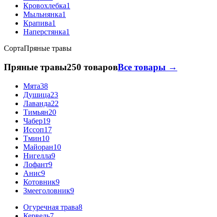
Кровохлебка
1
Мыльнянка
1
Крапива
1
Наперстянка
1
Сорта
Пряные травы
Пряные травы
250 товаров
Все товары →
Мята
38
Душица
23
Лаванда
22
Тимьян
20
Чабер
19
Иссоп
17
Тмин
10
Майоран
10
Нигелла
9
Лофант
9
Анис
9
Котовник
9
Змееголовник
9
Огуречная трава
8
Кервель
7