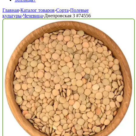
Главная
›
Каталог товаров
›
Сорта
›
Полевые
культуры
›
Чечевица
›
Днепровская 3
#74556