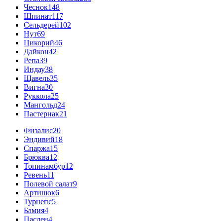
Чеснок
148
Шпинат
117
Сельдерей
102
Нут
69
Цикорий
46
Дайкон
42
Репа
39
Индау
38
Щавель
35
Вигна
30
Руккола
25
Мангольд
24
Пастернак
21
Физалис
20
Эндивий
18
Спаржа
15
Брюква
12
Топинамбур
12
Ревень
11
Полевой салат
9
Артишок
6
Турнепс
5
Бамия
4
Паслен
4