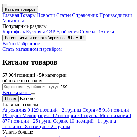
Каталог товаров
Главная
Товары
Новости
Статьи
Справочник
Производители
Магазины
Популярные разделы
Картофель
Кукуруза
СЗР
Удобрения
Семена
Техника
Регион, язык и валюта
Украина · RU · EUR
Войти
Избранное
Стать магазином-партнёром
Каталог товаров
57 064
позиций ·
50
категории
обновлено сегодня
ESC
Весь каталог
Каталог
Назад
Главные разделы
Агрохимия
9 129 позиций · 2 группы
Сорта
45 918 позиций ·
19 групп
Мелиорация
112 позиций · 1 группа
Механизация
1
877 позиций · 25 групп
Сервис
10 позиций · 1 группа
Теплицы
18 позиций · 2 группы
Узнать больше