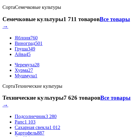
Сорта
Семечковые культуры
Семечковые культуры
1 711 товаров
Все товары
→
Яблоня
760
Виноград
501
Груша
349
Айва
45
Черемуха
28
Хурма
27
Мушмула
1
Сорта
Технические культуры
Технические культуры
7 626 товаров
Все товары
→
Подсолнечник
3 280
Рапс
1 103
Сахарная свекла
1 012
Картофель
887