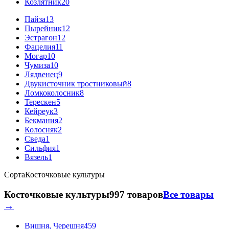
Козлятник
20
Пайза
13
Пырейник
12
Эстрагон
12
Фацелия
11
Могар
10
Чумиза
10
Лядвенец
9
Двукисточник тростниковый
8
Ломкоколосник
8
Терескен
5
Кейреук
3
Бекмания
2
Колосняк
2
Сведа
1
Сильфия
1
Вязель
1
Сорта
Косточковые культуры
Косточковые культуры
997 товаров
Все товары
→
Вишня, Черешня
459