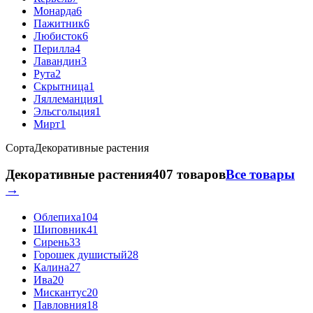
Монарда
6
Пажитник
6
Любисток
6
Перилла
4
Лавандин
3
Рута
2
Скрытница
1
Ляллеманция
1
Эльсгольция
1
Мирт
1
Сорта
Декоративные растения
Декоративные растения
407 товаров
Все товары
→
Облепиха
104
Шиповник
41
Сирень
33
Горошек душистый
28
Калина
27
Ива
20
Мискантус
20
Павловния
18