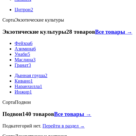
Цитрон
2
Сорта
Экзотические культуры
Экзотические культуры
28 товаров
Все товары →
Фейхоа
6
Азимина
6
Унаби
5
Маслина
3
Гранат
3
Дынная груша
2
Кивано
1
Наранхилла
1
Инжир
1
Сорта
Подвои
Подвои
140 товаров
Все товары →
Подкатегорий нет.
Перейти в раздел →