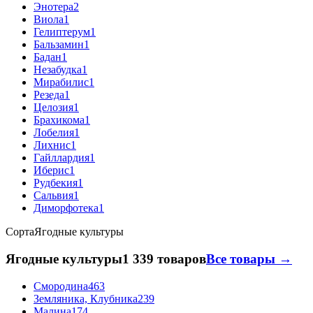
Энотера
2
Виола
1
Гелиптерум
1
Бальзамин
1
Бадан
1
Незабудка
1
Мирабилис
1
Резеда
1
Целозия
1
Брахикома
1
Лобелия
1
Лихнис
1
Гайллардия
1
Иберис
1
Рудбекия
1
Сальвия
1
Диморфотека
1
Сорта
Ягодные культуры
Ягодные культуры
1 339 товаров
Все товары →
Смородина
463
Земляника, Клубника
239
Малина
174