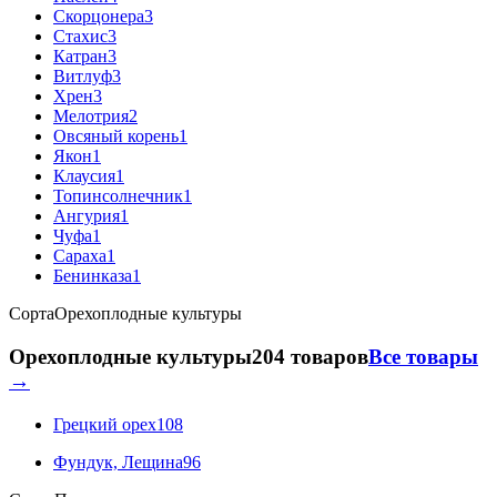
Скорцонера
3
Стахис
3
Катран
3
Витлуф
3
Хрен
3
Мелотрия
2
Овсяный корень
1
Якон
1
Клаусия
1
Топинсолнечник
1
Ангурия
1
Чуфа
1
Сараха
1
Бенинказа
1
Сорта
Орехоплодные культуры
Орехоплодные культуры
204 товаров
Все товары
→
Грецкий орех
108
Фундук, Лещина
96