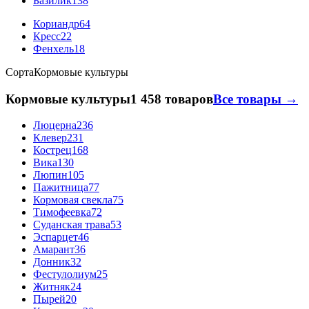
Базилик
138
Кориандр
64
Кресс
22
Фенхель
18
Сорта
Кормовые культуры
Кормовые культуры
1 458 товаров
Все товары →
Люцерна
236
Клевер
231
Кострец
168
Вика
130
Люпин
105
Пажитница
77
Кормовая свекла
75
Тимофеевка
72
Суданская трава
53
Эспарцет
46
Амарант
36
Донник
32
Фестулолиум
25
Житняк
24
Пырей
20