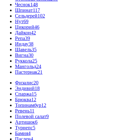
Чеснок
148
Шпинат
117
Сельдерей
102
Нут
69
Цикорий
46
Дайкон
42
Репа
39
Индау
38
Щавель
35
Вигна
30
Руккола
25
Мангольд
24
Пастернак
21
Физалис
20
Эндивий
18
Спаржа
15
Брюква
12
Топинамбур
12
Ревень
11
Полевой салат
9
Артишок
6
Турнепс
5
Бамия
4
Паслен
4