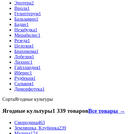
Энотера
2
Виола
1
Гелиптерум
1
Бальзамин
1
Бадан
1
Незабудка
1
Мирабилис
1
Резеда
1
Целозия
1
Брахикома
1
Лобелия
1
Лихнис
1
Гайллардия
1
Иберис
1
Рудбекия
1
Сальвия
1
Диморфотека
1
Сорта
Ягодные культуры
Ягодные культуры
1 339 товаров
Все товары →
Смородина
463
Земляника, Клубника
239
Малина
174