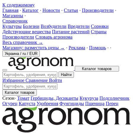
К содержимому
Главная
·
Каталог
·
Новости
·
Статьи
·
Производители
·
Магазины
·
Справочник
Культуры
Болезни
Возбудители
Вредители
Сорняки
Действующие вещества
Питание растений
Страны
Производители
Словарь агронома
Весь справочник →
Магазину: разместить цены →
·
Реклама
·
Помощь
·
·
Украина
/
ru
/
EUR
Каталог товаров
Найти
Избранное
Сравнение
Войти
Каталог товаров
Сезон
·
Томат
Гербициды, Десиканты
Кукуруза
Подсолнечник
Огурец
Капуста
Удобрения
Фунгициды
Пшеница
Перец