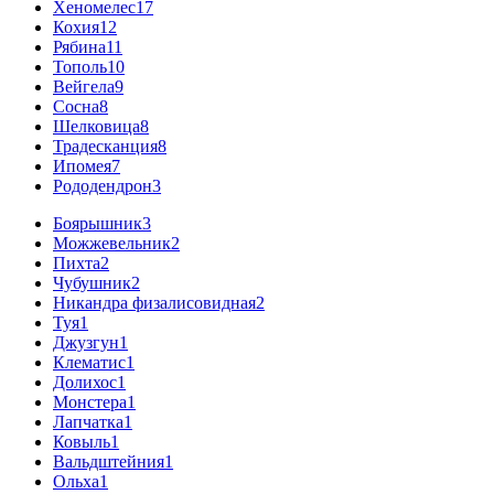
Хеномелес
17
Кохия
12
Рябина
11
Тополь
10
Вейгела
9
Сосна
8
Шелковица
8
Традесканция
8
Ипомея
7
Рододендрон
3
Боярышник
3
Можжевельник
2
Пихта
2
Чубушник
2
Никандра физалисовидная
2
Туя
1
Джузгун
1
Клематис
1
Долихос
1
Монстера
1
Лапчатка
1
Ковыль
1
Вальдштейния
1
Ольха
1