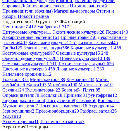
Справочник по культурам
Болезни растений
Вредители
Сорняки
Действующие вещества
Питание растений
Производители (бренды)
Магазины-партнёры
Статьи и
обзоры
Новости рынка
Подкатегории
50 групп · 57 064 позиций
Пестициды
7 412
Удобрения
1 717
Цитрусовые культуры
11
Экзотические культуры
28
Подвои
140
Лекарственные растения
161
Пряные травы
250
Декоративные
растения
407
Бахчевые культуры
1 551
Газонные травы
445
Грибы
129
Зеленные культуры
566
Кормовые культуры
1 458
Косточковые культуры
997
Овощные культуры
15 248
Орехоплодные культуры
204
Полевые культуры
10 189
Семечковые культуры
1 711
Технические культуры
7 626
Цветочные культуры
3 458
Ягодные культуры
1 339
Капельное орошение
112
Тракторы
312
Минитракторы
89
Комбайны
234
Мини-
комбайны
6
Жатки
107
Мотоблоки
100
Мототракторы
10
Сеялки
124
Культиваторы
422
Бороны
94
Плуги
85
Опрыскиватели
78
Косилки
18
Прицепы
8
Грунтофрезы
12
Глубокорыхлители
24
Погрузчики
58
Сажалки
6
Копалки
12
Мульчирователи
7
Посевные комплексы
16
Агродроны
4
Зерносушилки
2
Пресс-подборщики
20
Разбрасыватели
26
Услуги
10
Агроматериалы
11
Тепличное хозяйство
7
Агрохимия
Пестициды