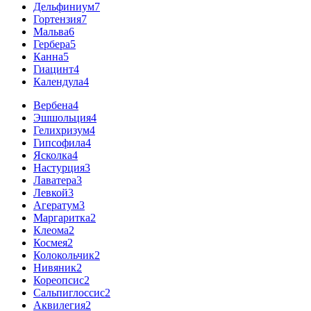
Дельфиниум
7
Гортензия
7
Мальва
6
Гербера
5
Канна
5
Гиацинт
4
Календула
4
Вербена
4
Эшшольция
4
Гелихризум
4
Гипсофила
4
Ясколка
4
Настурция
3
Лаватера
3
Левкой
3
Агератум
3
Маргаритка
2
Клеома
2
Космея
2
Колокольчик
2
Нивяник
2
Кореопсис
2
Сальпиглоссис
2
Аквилегия
2