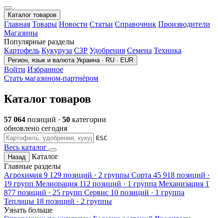
Каталог товаров
Главная
Товары
Новости
Статьи
Справочник
Производители
Магазины
Популярные разделы
Картофель
Кукуруза
СЗР
Удобрения
Семена
Техника
Регион, язык и валюта
Украина · RU · EUR
Войти
Избранное
Стать магазином-партнёром
Каталог товаров
57 064
позиций ·
50
категории
обновлено сегодня
ESC
Весь каталог
Каталог
Назад
Главные разделы
Агрохимия
9 129 позиций · 2 группы
Сорта
45 918 позиций ·
19 групп
Мелиорация
112 позиций · 1 группа
Механизация
1
877 позиций · 25 групп
Сервис
10 позиций · 1 группа
Теплицы
18 позиций · 2 группы
Узнать больше