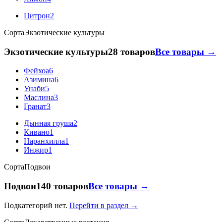
Цитрон
2
Сорта
Экзотические культуры
Экзотические культуры
28 товаров
Все товары →
Фейхоа
6
Азимина
6
Унаби
5
Маслина
3
Гранат
3
Дынная груша
2
Кивано
1
Наранхилла
1
Инжир
1
Сорта
Подвои
Подвои
140 товаров
Все товары →
Подкатегорий нет.
Перейти в раздел →