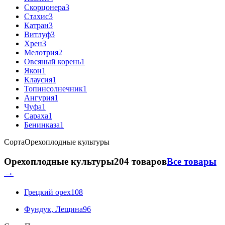
Скорцонера
3
Стахис
3
Катран
3
Витлуф
3
Хрен
3
Мелотрия
2
Овсяный корень
1
Якон
1
Клаусия
1
Топинсолнечник
1
Ангурия
1
Чуфа
1
Сараха
1
Бенинказа
1
Сорта
Орехоплодные культуры
Орехоплодные культуры
204 товаров
Все товары
→
Грецкий орех
108
Фундук, Лещина
96