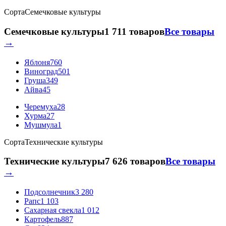
Сорта
Семечковые культуры
Семечковые культуры
1 711 товаров
Все товары
→
Яблоня
760
Виноград
501
Груша
349
Айва
45
Черемуха
28
Хурма
27
Мушмула
1
Сорта
Технические культуры
Технические культуры
7 626 товаров
Все товары
→
Подсолнечник
3 280
Рапс
1 103
Сахарная свекла
1 012
Картофель
887