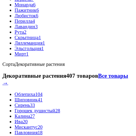
Монарда
6
Пажитник
6
Любисток
6
Перилла
4
Лавандин
3
Рута
2
Скрытница
1
Ляллеманция
1
Эльсгольция
1
Мирт
1
Сорта
Декоративные растения
Декоративные растения
407 товаров
Все товары
→
Облепиха
104
Шиповник
41
Сирень
33
Горошек душистый
28
Калина
27
Ива
20
Мискантус
20
Павловния
18