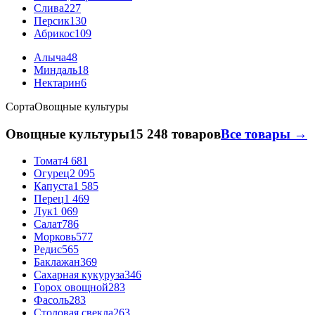
Слива
227
Персик
130
Абрикос
109
Алыча
48
Миндаль
18
Нектарин
6
Сорта
Овощные культуры
Овощные культуры
15 248 товаров
Все товары →
Томат
4 681
Огурец
2 095
Капуста
1 585
Перец
1 469
Лук
1 069
Салат
786
Морковь
577
Редис
565
Баклажан
369
Сахарная кукуруза
346
Горох овощной
283
Фасоль
283
Столовая свекла
263