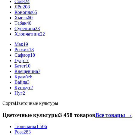
Соя
824
Лён
208
Конопля
65
Хмель
60
Табак
40
Сурепица
23
Хлопчатник
22
Мак
19
Рыжик
18
Сафлор
18
Гуар
17
Батат
10
Клещевина
7
Крамбе
6
Вайда
3
Кунжут
2
Нуг
2
Сорта
Цветочные культуры
Цветочные культуры
3 458 товаров
Все товары →
Тюльпаны
1 506
Роза
283