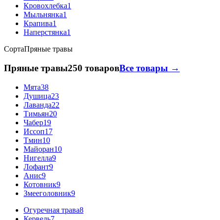
Кровохлебка
1
Мыльнянка
1
Крапива
1
Наперстянка
1
Сорта
Пряные травы
Пряные травы
250 товаров
Все товары →
Мята
38
Душица
23
Лаванда
22
Тимьян
20
Чабер
19
Иссоп
17
Тмин
10
Майоран
10
Нигелла
9
Лофант
9
Анис
9
Котовник
9
Змееголовник
9
Огуречная трава
8
Кервель
7