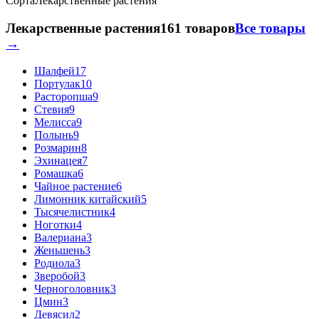
Сорта
Лекарственные растения
Лекарственные растения
161 товаров
Все товары
→
Шалфей
17
Портулак
10
Расторопша
9
Стевия
9
Мелисса
9
Полынь
9
Розмарин
8
Эхинацея
7
Ромашка
6
Чайное растение
6
Лимонник китайский
5
Тысячелистник
4
Ноготки
4
Валериана
3
Женьшень
3
Родиола
3
Зверобой
3
Черноголовник
3
Цмин
3
Девясил
2