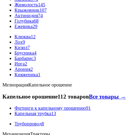
Жимолость
145
Крыжовник
107
Актинидия
74
Голубика
68
Ежевика
29
Клюква
12
Лох
9
Кизил
7
Брусника
4
Барбарис
3
Ирга
2
Арония
2
Княженика
1
Мелиорация
Капельное орошение
Капельное орошение
112 товаров
Все товары →
Фитинги к капельному орошению
91
Капельная трубка
13
Трубопровод
8
Механизация
Тракторы