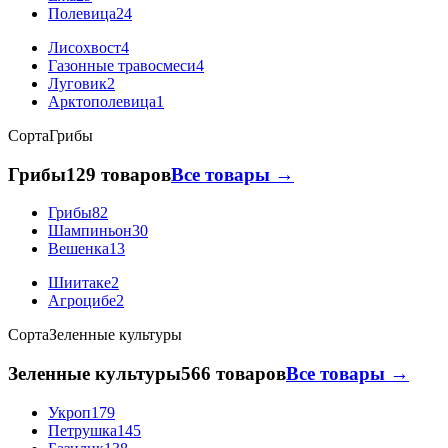
Полевица
24
Лисохвост
4
Газонные травосмеси
4
Луговик
2
Арктополевица
1
Сорта
Грибы
Грибы
129 товаров
Все товары →
Грибы
82
Шампиньон
30
Вешенка
13
Шиитаке
2
Агроцибе
2
Сорта
Зеленные культуры
Зеленные культуры
566 товаров
Все товары →
Укроп
179
Петрушка
145