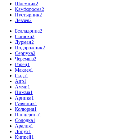
Шлемник
2
Камфоросма
2
Пустырник
2
Левзея
2
Белладонна
2
Синюха
2
Дурман
2
Подорожник
2
Серпуха
2
Черемша
2
Горец
1
Маклея
1
Сида
1
Аир
1
Амми
1
Пижма
1
Арника
1
Гулявник
1
Колюрия
1
Панцерина
1
Солодка
1
Аралия
1
Лопух
1
Кипрей
1