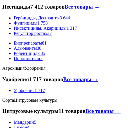
Пестициды
7 412 товаров
Все товары →
Гербициды, Десиканты
3 644
Фунгициды
1 758
Инсектициды, Акарициды
1 317
Регулятор роста
537
Биопрепараты
81
Адьюванты
38
Родентициды
35
Прилипатели
2
Агрохимия
Удобрения
Удобрения
1 717 товаров
Все товары →
Удобрения
1 717
Сорта
Цитрусовые культуры
Цитрусовые культуры
11 товаров
Все товары →
Мандарин
5
Лимон
4