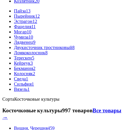
Козлятник
20
Пайза
13
Пырейник
12
Эстрагон
12
Фацелия
11
Могар
10
Чумиза
10
Лядвенец
9
Двукисточник тростниковый
8
Ломкоколосник
8
Терескен
5
Кейреук
3
Бекмания
2
Колосняк
2
Сведа
1
Сильфия
1
Вязель
1
Сорта
Косточковые культуры
Косточковые культуры
997 товаров
Все товары
→
Вишня, Черешня
459