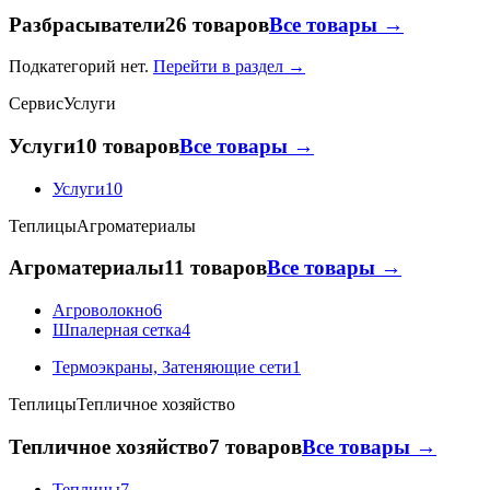
Разбрасыватели
26 товаров
Все товары →
Подкатегорий нет.
Перейти в раздел →
Сервис
Услуги
Услуги
10 товаров
Все товары →
Услуги
10
Теплицы
Агроматериалы
Агроматериалы
11 товаров
Все товары →
Агроволокно
6
Шпалерная сетка
4
Термоэкраны, Затеняющие сети
1
Теплицы
Тепличное хозяйство
Тепличное хозяйство
7 товаров
Все товары →
Теплицы
7