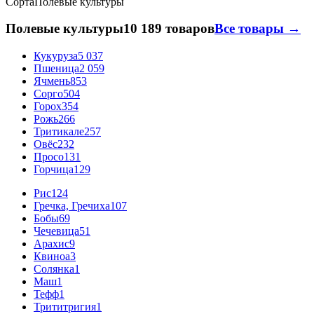
Сорта
Полевые культуры
Полевые культуры
10 189 товаров
Все товары →
Кукуруза
5 037
Пшеница
2 059
Ячмень
853
Сорго
504
Горох
354
Рожь
266
Тритикале
257
Овёс
232
Просо
131
Горчица
129
Рис
124
Гречка, Гречиха
107
Бобы
69
Чечевица
51
Арахис
9
Квиноа
3
Солянка
1
Маш
1
Тефф
1
Трититригия
1