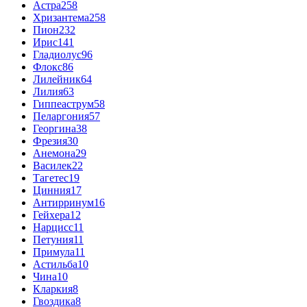
Астра
258
Хризантема
258
Пион
232
Ирис
141
Гладиолус
96
Флокс
86
Лилейник
64
Лилия
63
Гиппеаструм
58
Пеларгония
57
Георгина
38
Фрезия
30
Анемона
29
Василек
22
Тагетес
19
Цинния
17
Антирринум
16
Гейхера
12
Нарцисс
11
Петуния
11
Примула
11
Астильба
10
Чина
10
Кларкия
8
Гвоздика
8