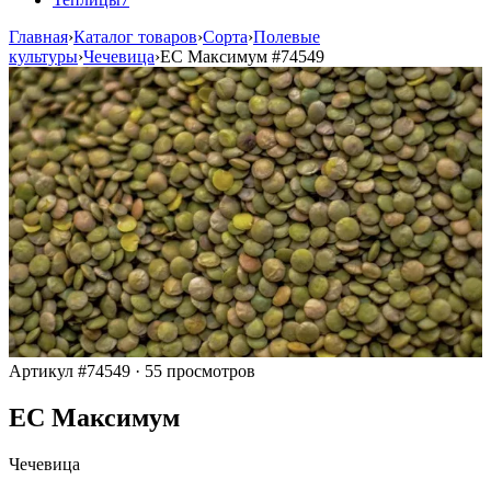
Главная
›
Каталог товаров
›
Сорта
›
Полевые
культуры
›
Чечевица
›
ЕС Максимум
#74549
Артикул #74549
·
55 просмотров
ЕС Максимум
Чечевица