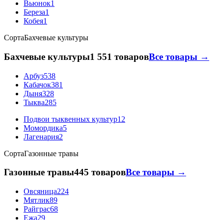
Вьюнок
1
Береза
1
Кобея
1
Сорта
Бахчевые культуры
Бахчевые культуры
1 551 товаров
Все товары →
Арбуз
538
Кабачок
381
Дыня
328
Тыква
285
Подвои тыквенных культур
12
Момордика
5
Лагенария
2
Сорта
Газонные травы
Газонные травы
445 товаров
Все товары →
Овсяница
224
Мятлик
89
Райграс
68
Ежа
29