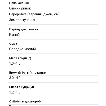
Призначення
Свіжий ринок
Переробка (варення, джем, сік)
Заморожування
Період дозрівання
Ранній
Смак
Солодко-кислий
Маса ягоди (г)
1.0–1.5
Врожайність (кг з куща)
3.0–4.0
Висота куща (м)
1.2–1.5
Стійкість до хвороб