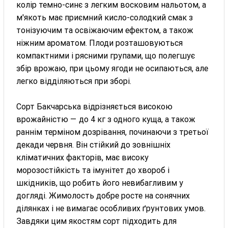
колір темно-синє з легким восковим нальотом, а
м'якоть має приємний кисло-солодкий смак з
тонізуючим та освіжаючим ефектом, а також
ніжним ароматом. Плоди розташовуються
компактними і рясними групами, що полегшує
збір врожаю, при цьому ягоди не осипаються, але
легко відділяються при зборі.
Сорт Бакчарська відрізняється високою
врожайністю — до 4 кг з одного куща, а також
раннім терміном дозрівання, починаючи з третьої
декади червня. Він стійкий до зовнішніх
кліматичних факторів, має високу
морозостійкість та імунітет до хвороб і
шкідників, що робить його невибагливим у
догляді. Жимолость добре росте на сонячних
ділянках і не вимагає особливих ґрунтових умов.
Завдяки цим якостям сорт підходить для