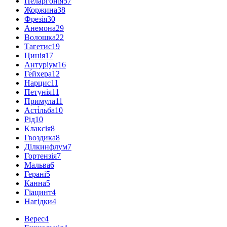
Пеларгонія
57
Жоржина
38
Фрезія
30
Анемона
29
Волошка
22
Тагетис
19
Цинія
17
Антуріум
16
Ге́йхера
12
Нарцис
11
Петунія
11
Примула
11
Асті́льба
10
Рід
10
Клаксія
8
Гвоздика
8
Ділкинфлум
7
Гортензія
7
Мальва
6
Герані
5
Канна
5
Гіацинт
4
Нагідки
4
Верес
4