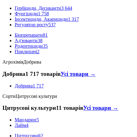
Гербіциди, Десиканти
3 644
Фунгіциди
1 758
Інсектициди, Акарициди
1 317
Регулятор росту
537
Біопрепарати
81
Ад'юванти
38
Родентициди
35
Прилипачі
2
Агрохімія
Добрива
Добрива
1 717 товарів
Усі товари →
Добрива
1 717
Сорти
Цитрусові культури
Цитрусові культури
11 товарів
Усі товари →
Мандарин
5
Лайм
4
Цитрусовий
2