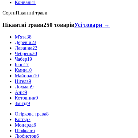
Конвалія
1
Сорти
Пікантні трави
Пікантні трави
250 товарів
Усі товари →
М'ята
38
Деревій
23
Лаванда
22
Чебрець
20
Чабер
19
Ісоп
17
Кмин
10
Майоран
10
Нігела
9
Лохман
9
Аніс
9
Котовник
9
Змієїд
9
Огіркова трава
8
Копър
7
Монарда
6
Шафран
6
Любисток
6