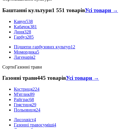
Баштанні культури
1 551 товарів
Усі товари →
Кавун
538
Кабачок
381
Диня
328
Гарбуз
285
Підщепи гарбузових культур
12
Момордика
5
Лагенарія
2
Сорти
Газонні трави
Газонні трави
445 товарів
Усі товари →
Костриця
224
М'ятлик
89
Райграс
68
Грястиця
29
Польовиця
24
Лисохвіст
4
Газонні травосуміші
4