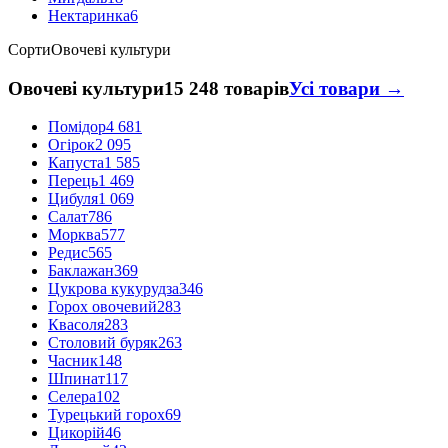
Нектаринка
6
Сорти
Овочеві культури
Овочеві культури
15 248 товарів
Усі товари →
Помідор
4 681
Огірок
2 095
Капуста
1 585
Перець
1 469
Цибуля
1 069
Салат
786
Морква
577
Редис
565
Баклажан
369
Цукрова кукурудза
346
Горох овочевий
283
Квасоля
283
Столовий буряк
263
Часник
148
Шпинат
117
Селера
102
Турецький горох
69
Цикорій
46