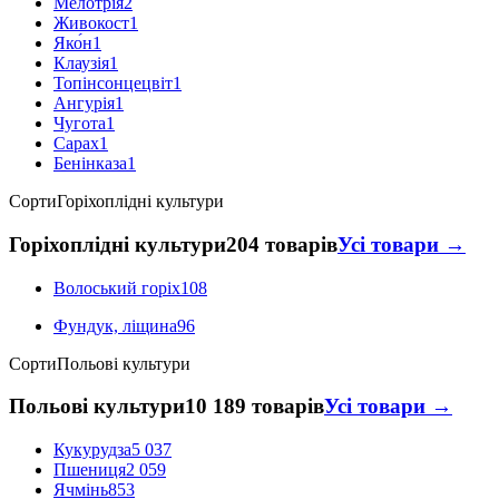
Мелотрія
2
Живокост
1
Яко́н
1
Клаузія
1
Топінсонцецвіт
1
Ангурія
1
Чугота
1
Сарах
1
Бенінказа
1
Сорти
Горіхоплідні культури
Горіхоплідні культури
204 товарів
Усі товари →
Волоський горіх
108
Фундук, ліщина
96
Сорти
Польові культури
Польові культури
10 189 товарів
Усі товари →
Кукурудза
5 037
Пшениця
2 059
Ячмінь
853