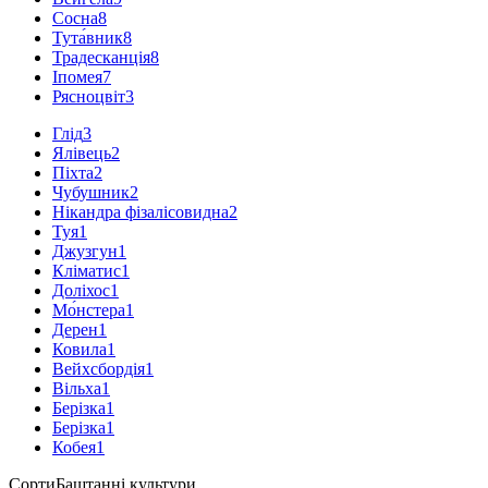
Сосна
8
Тута́вник
8
Традесканція
8
Іпомея
7
Рясноцвіт
3
Глід
3
Ялівець
2
Піхта
2
Чубушник
2
Нікандра фізалісовидна
2
Туя
1
Джузгун
1
Кліматис
1
Доліхос
1
Мо́нстера
1
Дерен
1
Ковила
1
Вейхсбордія
1
Вільха
1
Берізка
1
Берізка
1
Кобея
1
Сорти
Баштанні культури