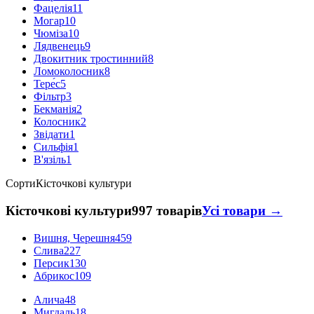
Фацелія
11
Могар
10
Чюміза
10
Лядвенець
9
Двокитник тростинний
8
Ломоколосник
8
Тере́с
5
Фільтр
3
Бекманія
2
Колосник
2
Звідати
1
Сильфія
1
В'язіль
1
Сорти
Кісточкові культури
Кісточкові культури
997 товарів
Усі товари →
Вишня, Черешня
459
Слива
227
Персик
130
Абрикос
109
Алича
48
Мигдаль
18