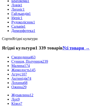
Брахікома
1
Ловія
1
Лихніс
1
Гайльардія
1
Іберіс
1
Рудоколісник
1
Сальвія
1
Диморфотека
1
Сорти
Ягідні культури
Ягідні культури
1 339 товарів
Усі товари →
Смородина
463
Суниця, Полуниця
239
Малина
174
Жимолость
145
Агрус
107
Актинідія
74
Лохина
68
Ожина
29
Журавлина
12
Лох
9
Кі́зил
7