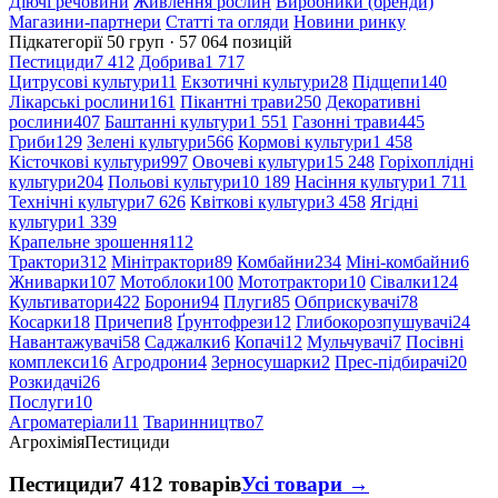
Діючі речовини
Живлення рослин
Виробники (бренди)
Магазини-партнери
Статті та огляди
Новини ринку
Підкатегорії
50 груп · 57 064 позицій
Пестициди
7 412
Добрива
1 717
Цитрусові культури
11
Екзотичні культури
28
Підщепи
140
Лікарські рослини
161
Пікантні трави
250
Декоративні
рослини
407
Баштанні культури
1 551
Газонні трави
445
Гриби
129
Зелені культури
566
Кормові культури
1 458
Кісточкові культури
997
Овочеві культури
15 248
Горіхоплідні
культури
204
Польові культури
10 189
Насіння культури
1 711
Технічні культури
7 626
Квіткові культури
3 458
Ягідні
культури
1 339
Крапельне зрошення
112
Трактори
312
Мінітрактори
89
Комбайни
234
Міні-комбайни
6
Жниварки
107
Мотоблоки
100
Мототрактори
10
Сівалки
124
Культиватори
422
Борони
94
Плуги
85
Обприскувачі
78
Косарки
18
Причепи
8
Ґрунтофрези
12
Глибокорозпушувачі
24
Навантажувачі
58
Саджалки
6
Копачі
12
Мульчувачі
7
Посівні
комплекси
16
Агродрони
4
Зерносушарки
2
Прес-підбирачі
20
Розкидачі
26
Послуги
10
Агроматеріали
11
Тваринництво
7
Агрохімія
Пестициди
Пестициди
7 412 товарів
Усі товари →