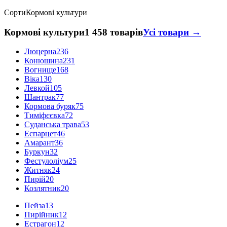
Сорти
Кормові культури
Кормові культури
1 458 товарів
Усі товари →
Люцерна
236
Конюшина
231
Вогнище
168
Віка
130
Левкой
105
Шантрак
77
Кормова буряк
75
Тиміфєєвка
72
Суданська трава
53
Еспарцет
46
Амарант
36
Буркун
32
Фестулоліум
25
Житняк
24
Пирій
20
Козлятник
20
Пейза
13
Пирійник
12
Естрагон
12