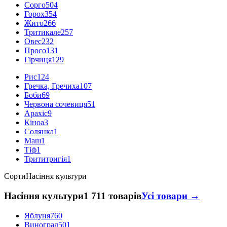
Сорго
504
Горох
354
Жито
266
Тритикале
257
Овес
232
Просо
131
Гірчиця
129
Рис
124
Гречка, Гречиха
107
Боби
69
Червона сочевиця
51
Арахіс
9
Кіноа
3
Солянка
1
Маш
1
Тіф
1
Трититригія
1
Сорти
Насіння культури
Насіння культури
1 711 товарів
Усі товари →
Яблуня
760
Виноград
501