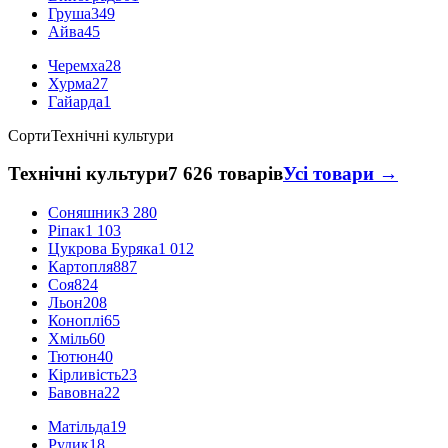
Груша
349
Айва
45
Черемха
28
Хурма
27
Гайарда
1
Сорти
Технічні культури
Технічні культури
7 626 товарів
Усі товари →
Соняшник
3 280
Ріпак
1 103
Цукрова Буряка
1 012
Картопля
887
Соя
824
Льон
208
Коноплі
65
Хміль
60
Тютюн
40
Кірливість
23
Бавовна
22
Матільда
19
Рудик
18