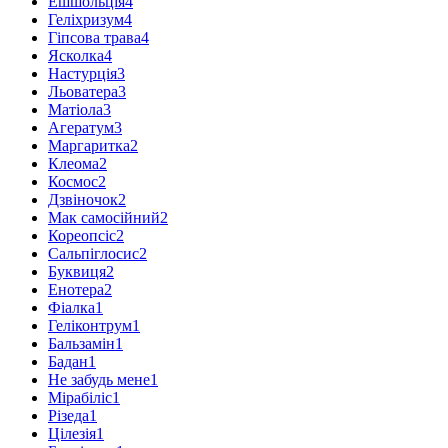
Ешшольція
4
Геліхризум
4
Гіпсова трава
4
Ясколка
4
Настурція
3
Льоватера
3
Матіола
3
Агератум
3
Маргаритка
2
Клеома
2
Космос
2
Дзвіночок
2
Мак самосійний
2
Кореопсіс
2
Сальпіглосис
2
Буквиця
2
Енотера
2
Фіалка
1
Геліконтрум
1
Бальзамін
1
Бадан
1
Не забудь мене
1
Мірабіліс
1
Різеда
1
Цілезія
1