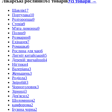
Лікарські рослини
161 товарів
Усі товари →
Шавлія
17
Портулака
10
Розторопша
9
Стевія
9
М'ята лимонна
9
Полин
9
Розмарин
8
Ехінацея
7
Ромашка
6
Рослина для чаю
6
Лигніт китайський
5
Деревій звичайний
4
Нігтики
4
Валеріана
3
Женьшень
3
Родіола
3
Звіробій
3
Чорноголовик
3
Зірниці
3
Дев'ясил
2
Шоломниця
2
камфорома
2
Бузина чорна
2