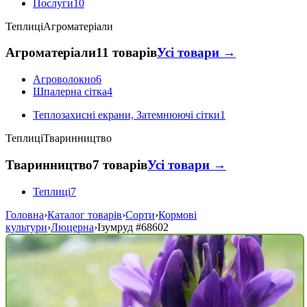
Послуги
10
Теплиці
Агроматеріали
Агроматеріали
11 товарів
Усі товари →
Агроволокно
6
Шпалерна сітка
4
Теплозахисні екрани, Затемнюючі сітки
1
Теплиці
Тваринництво
Тваринництво
7 товарів
Усі товари →
Теплиці
7
Головна
›
Каталог товарів
›
Сорти
›
Кормові
культури
›
Люцерна
›
Ізумруд
#68602