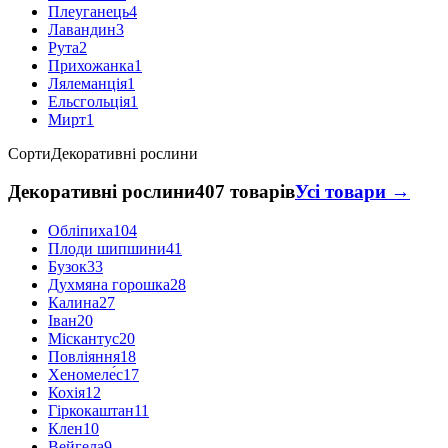
Плеуганець
4
Лавандин
3
Рута
2
Прихожанка
1
Лялеманція
1
Ельсгольція
1
Мирт
1
Сорти
Декоративні рослини
Декоративні рослини
407 товарів
Усі товари →
Обліпиха
104
Плоди шипшини
41
Бузок
33
Духмяна горошка
28
Калина
27
Іван
20
Міскантус
20
Повліяння
18
Хеномеле́с
17
Кохія
12
Гіркокаштан
11
Клен
10
Вейгела
9