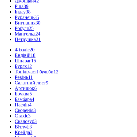
Джондай
42
Ріпа
39
Індау
38
Рубанець
35
Вигнання
30
Робуля
25
Мангольд
24
Петрушка
21
Фізаліс
20
Ендівій
18
Шпараг
15
Буряк
12
Топільчасті бульби
12
Ревінь
11
Салатний лист
9
Артишок
6
Бруква
5
Бамбара
4
Паслін
4
Скоренія
3
Стахіс
3
Скалозуб
3
Вітлуф
3
Крейда
3