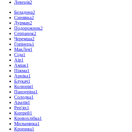
Левеція
2
Беладона
2
Синявка
2
Дурман
2
Подорожник
2
Серпанок
2
Черемша
2
Горінець
1
МакЛея
1
Сіда
1
Аїр
1
Аміак
1
Піжма
1
Арніка
1
Блукач
1
Колюрія
1
Панцеріна
1
Солодка
1
Аралія
1
Реп'ях
1
Кипрей
1
Кровохлібка
1
Мильнянка
1
Кропива
1