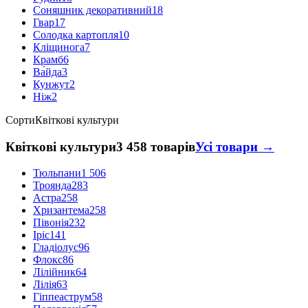
Соняшник декоративний
18
Гвар
17
Солодка картопля
10
Кліщинога
7
Крамб
6
Ва́йда
3
Кунжут
2
Ніж
2
Сорти
Квіткові культури
Квіткові культури
3 458 товарів
Усі товари →
Тюльпани
1 506
Троянда
283
Астра
258
Хризантема
258
Півонія
232
Іріс
141
Гладіолус
96
Флокс
86
Лілійник
64
Лілія
63
Гіппеаструм
58