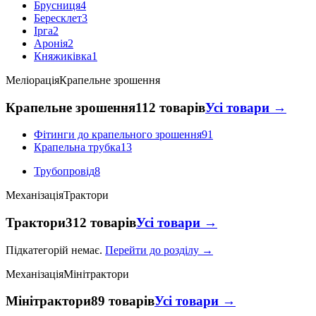
Брусниця
4
Бересклет
3
Ірга
2
Аронія
2
Княжиківка
1
Меліорація
Крапельне зрошення
Крапельне зрошення
112 товарів
Усі товари →
Фітинги до крапельного зрошення
91
Крапельна трубка
13
Трубопровід
8
Механізація
Трактори
Трактори
312 товарів
Усі товари →
Підкатегорій немає.
Перейти до розділу →
Механізація
Мінітрактори
Мінітрактори
89 товарів
Усі товари →