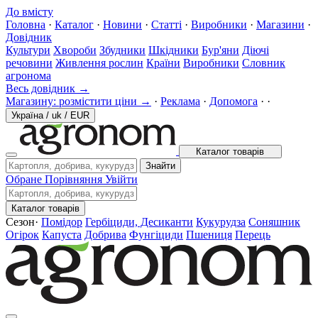
До вмісту
Головна
·
Каталог
·
Новини
·
Статті
·
Виробники
·
Магазини
·
Довідник
Культури
Хвороби
Збудники
Шкідники
Бур'яни
Діючі
речовини
Живлення рослин
Країни
Виробники
Словник
агронома
Весь довідник →
Магазину: розмістити ціни →
·
Реклама
·
Допомога
·
·
Україна
/
uk
/
EUR
Каталог товарів
Знайти
Обране
Порівняння
Увійти
Каталог товарів
Сезон
·
Помідор
Гербіциди, Десиканти
Кукурудза
Соняшник
Огірок
Капуста
Добрива
Фунгіциди
Пшениця
Перець