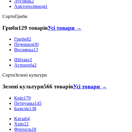
Луговик
2
Арктополівиця
1
Сорти
Гриби
Гриби
129 товарів
Усі товари →
Гриби
82
Печериця
30
Веснянка
13
Шіїтаке
2
Агроциба
2
Сорти
Зелені культури
Зелені культури
566 товарів
Усі товари →
Кріп
179
Петрушка
145
Базилік
138
Кінза
64
Хрін
22
Фенхель
18