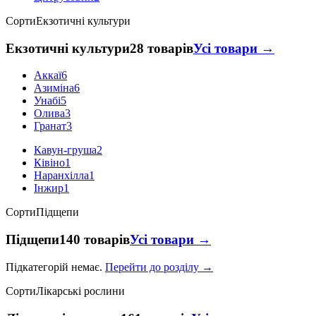
Сорти
Екзотичні культури
Екзотичні культури
28 товарів
Усі товари →
Аккаї
6
Азиміна
6
Унабі
5
Олива
3
Гранат
3
Кавун-груша
2
Ківіно
1
Наранхілла
1
Інжир
1
Сорти
Підщепи
Підщепи
140 товарів
Усі товари →
Підкатегорій немає.
Перейти до розділу →
Сорти
Лікарські рослини