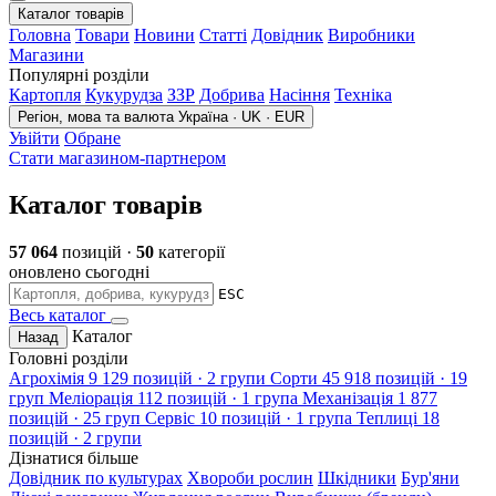
Каталог товарів
Головна
Товари
Новини
Статті
Довідник
Виробники
Магазини
Популярні розділи
Картопля
Кукурудза
ЗЗР
Добрива
Насіння
Техніка
Регіон, мова та валюта
Україна · UK · EUR
Увійти
Обране
Стати магазином-партнером
Каталог товарів
57 064
позицій ·
50
категорії
оновлено сьогодні
ESC
Весь каталог
Каталог
Назад
Головні розділи
Агрохімія
9 129 позицій · 2 групи
Сорти
45 918 позицій · 19
груп
Меліорація
112 позицій · 1 група
Механізація
1 877
позицій · 25 груп
Сервіс
10 позицій · 1 група
Теплиці
18
позицій · 2 групи
Дізнатися більше
Довідник по культурах
Хвороби рослин
Шкідники
Бур'яни