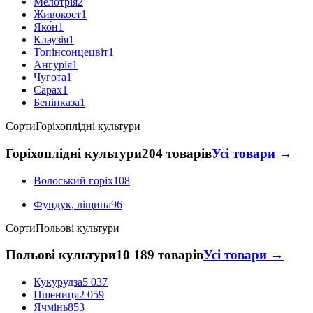
Мелотрія
2
Живокост
1
Яко́н
1
Клаузія
1
Топінсонцецвіт
1
Ангурія
1
Чугота
1
Сарах
1
Бенінказа
1
Сорти
Горіхоплідні культури
Горіхоплідні культури
204 товарів
Усі товари →
Волоський горіх
108
Фундук, ліщина
96
Сорти
Польові культури
Польові культури
10 189 товарів
Усі товари →
Кукурудза
5 037
Пшениця
2 059
Ячмінь
853