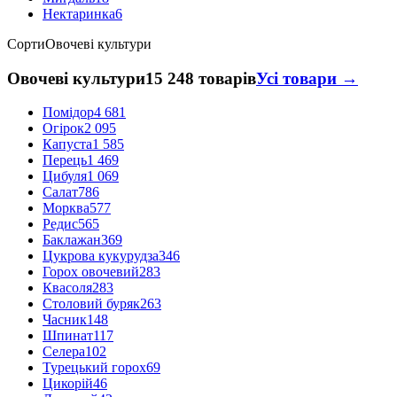
Нектаринка
6
Сорти
Овочеві культури
Овочеві культури
15 248 товарів
Усі товари →
Помідор
4 681
Огірок
2 095
Капуста
1 585
Перець
1 469
Цибуля
1 069
Салат
786
Морква
577
Редис
565
Баклажан
369
Цукрова кукурудза
346
Горох овочевий
283
Квасоля
283
Столовий буряк
263
Часник
148
Шпинат
117
Селера
102
Турецький горох
69
Цикорій
46