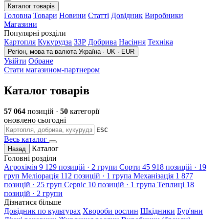
Каталог товарів
Головна
Товари
Новини
Статті
Довідник
Виробники
Магазини
Популярні розділи
Картопля
Кукурудза
ЗЗР
Добрива
Насіння
Техніка
Регіон, мова та валюта
Україна · UK · EUR
Увійти
Обране
Стати магазином-партнером
Каталог товарів
57 064
позицій ·
50
категорії
оновлено сьогодні
ESC
Весь каталог
Каталог
Назад
Головні розділи
Агрохімія
9 129 позицій · 2 групи
Сорти
45 918 позицій · 19
груп
Меліорація
112 позицій · 1 група
Механізація
1 877
позицій · 25 груп
Сервіс
10 позицій · 1 група
Теплиці
18
позицій · 2 групи
Дізнатися більше
Довідник по культурах
Хвороби рослин
Шкідники
Бур'яни