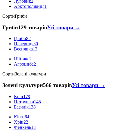
Луговик
2
Арктополівиця
1
Сорти
Гриби
Гриби
129 товарів
Усі товари →
Гриби
82
Печериця
30
Веснянка
13
Шіїтаке
2
Агроциба
2
Сорти
Зелені культури
Зелені культури
566 товарів
Усі товари →
Кріп
179
Петрушка
145
Базилік
138
Кінза
64
Хрін
22
Фенхель
18