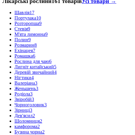
Лікарські рослини
161 товарів
Усі товари →
Шавлія
17
Портулака
10
Розторопша
9
Стевія
9
М'ята лимонна
9
Полин
9
Розмарин
8
Ехінацея
7
Ромашка
6
Рослина для чаю
6
Лигніт китайський
5
Деревій звичайний
4
Нігтики
4
Валеріана
3
Женьшень
3
Родіола
3
Звіробій
3
Чорноголовик
3
Зірниці
3
Дев'ясил
2
Шоломниця
2
камфорома
2
Бузина чорна
2