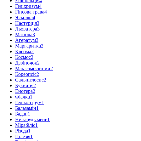
Ешшольція
4
Геліхризум
4
Гіпсова трава
4
Ясколка
4
Настурція
3
Льоватера
3
Матіола
3
Агератум
3
Маргаритка
2
Клеома
2
Космос
2
Дзвіночок
2
Мак самосійний
2
Кореопсіс
2
Сальпіглосис
2
Буквиця
2
Енотера
2
Фіалка
1
Геліконтрум
1
Бальзамін
1
Бадан
1
Не забудь мене
1
Мірабіліс
1
Різеда
1
Цілезія
1