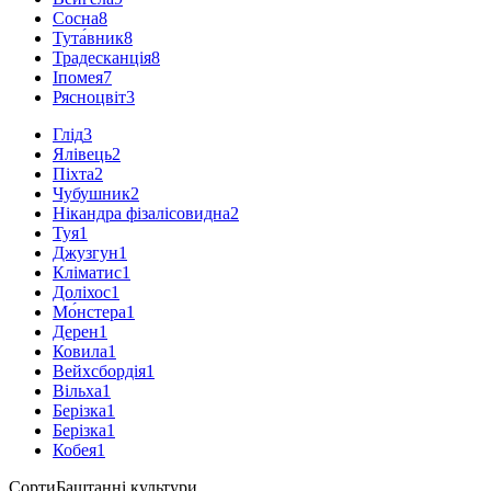
Сосна
8
Тута́вник
8
Традесканція
8
Іпомея
7
Рясноцвіт
3
Глід
3
Ялівець
2
Піхта
2
Чубушник
2
Нікандра фізалісовидна
2
Туя
1
Джузгун
1
Кліматис
1
Доліхос
1
Мо́нстера
1
Дерен
1
Ковила
1
Вейхсбордія
1
Вільха
1
Берізка
1
Берізка
1
Кобея
1
Сорти
Баштанні культури