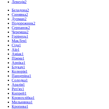
Левеція
2
Беладона
2
Синявка
2
Дурман
2
Подорожник
2
Серпанок
2
Черемша
2
Горінець
1
МакЛея
1
Сіда
1
Аїр
1
Аміак
1
Піжма
1
Арніка
1
Блукач
1
Колюрія
1
Панцеріна
1
Солодка
1
Аралія
1
Реп'ях
1
Кипрей
1
Кровохлібка
1
Мильнянка
1
Кропива
1