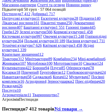
Діючі речовини
Живлення рослин
Виробники (бренди)
Магазини-партнери
Статті та огляди
Новини ринку
Підкатегорії
50 груп · 57 064 позицій
Пестициди
7 412
Добрива
1 717
Цитрусові культури
11
Екзотичні культури
28
Підщепи
140
Лікарські рослини
161
Пікантні трави
250
Декоративні
рослини
407
Баштанні культури
1 551
Газонні трави
445
Гриби
129
Зелені культури
566
Кормові культури
1 458
Кісточкові культури
997
Овочеві культури
15 248
Горіхоплідні
культури
204
Польові культури
10 189
Насіння культури
1 711
Технічні культури
7 626
Квіткові культури
3 458
Ягідні
культури
1 339
Крапельне зрошення
112
Трактори
312
Мінітрактори
89
Комбайни
234
Міні-комбайни
6
Жниварки
107
Мотоблоки
100
Мототрактори
10
Сівалки
124
Культиватори
422
Борони
94
Плуги
85
Обприскувачі
78
Косарки
18
Причепи
8
Ґрунтофрези
12
Глибокорозпушувачі
24
Навантажувачі
58
Саджалки
6
Копачі
12
Мульчувачі
7
Посівні
комплекси
16
Агродрони
4
Зерносушарки
2
Прес-підбирачі
20
Розкидачі
26
Послуги
10
Агроматеріали
11
Тваринництво
7
Агрохімія
Пестициди
Пестициди
7 412 товарів
Усі товари →