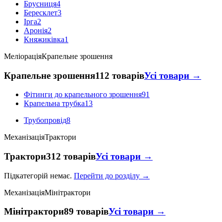
Брусниця
4
Бересклет
3
Ірга
2
Аронія
2
Княжиківка
1
Меліорація
Крапельне зрошення
Крапельне зрошення
112 товарів
Усі товари →
Фітинги до крапельного зрошення
91
Крапельна трубка
13
Трубопровід
8
Механізація
Трактори
Трактори
312 товарів
Усі товари →
Підкатегорій немає.
Перейти до розділу →
Механізація
Мінітрактори
Мінітрактори
89 товарів
Усі товари →