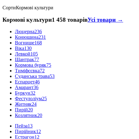
Сорти
Кормові культури
Кормові культури
1 458 товарів
Усі товари →
Люцерна
236
Конюшина
231
Вогнище
168
Віка
130
Левкой
105
Шантрак
77
Кормова буряк
75
Тиміфєєвка
72
Суданська трава
53
Еспарцет
46
Амарант
36
Буркун
32
Фестулоліум
25
Житняк
24
Пирій
20
Козлятник
20
Пейза
13
Пирійник
12
Естрагон
12