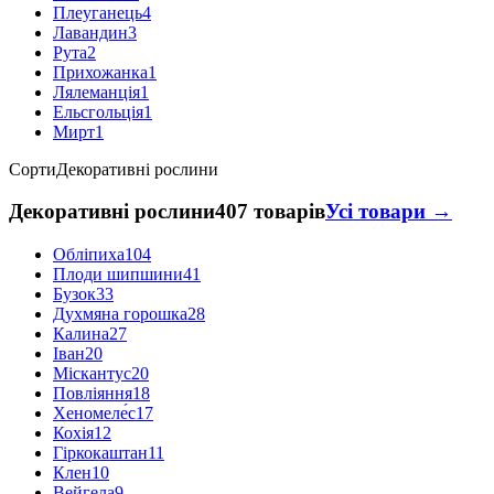
Плеуганець
4
Лавандин
3
Рута
2
Прихожанка
1
Лялеманція
1
Ельсгольція
1
Мирт
1
Сорти
Декоративні рослини
Декоративні рослини
407 товарів
Усі товари →
Обліпиха
104
Плоди шипшини
41
Бузок
33
Духмяна горошка
28
Калина
27
Іван
20
Міскантус
20
Повліяння
18
Хеномеле́с
17
Кохія
12
Гіркокаштан
11
Клен
10
Вейгела
9