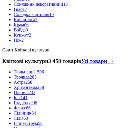
Соняшник декоративний
18
Гвар
17
Солодка картопля
10
Кліщинога
7
Крамб
6
Ва́йда
3
Кунжут
2
Ніж
2
Сорти
Квіткові культури
Квіткові культури
3 458 товарів
Усі товари →
Тюльпани
1 506
Троянда
283
Астра
258
Хризантема
258
Півонія
232
Іріс
141
Гладіолус
96
Флокс
86
Лілійник
64
Лілія
63
Гіппеаструм
58