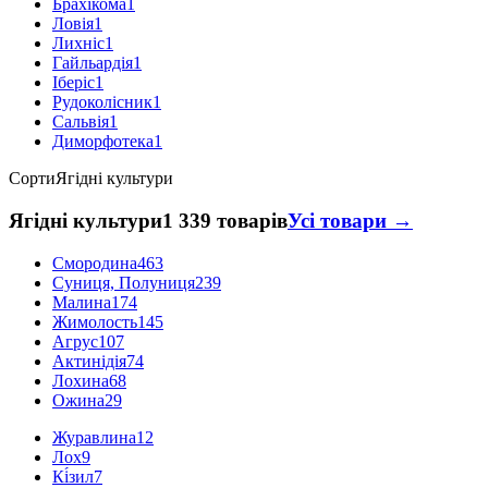
Брахікома
1
Ловія
1
Лихніс
1
Гайльардія
1
Іберіс
1
Рудоколісник
1
Сальвія
1
Диморфотека
1
Сорти
Ягідні культури
Ягідні культури
1 339 товарів
Усі товари →
Смородина
463
Суниця, Полуниця
239
Малина
174
Жимолость
145
Агрус
107
Актинідія
74
Лохина
68
Ожина
29
Журавлина
12
Лох
9
Кі́зил
7