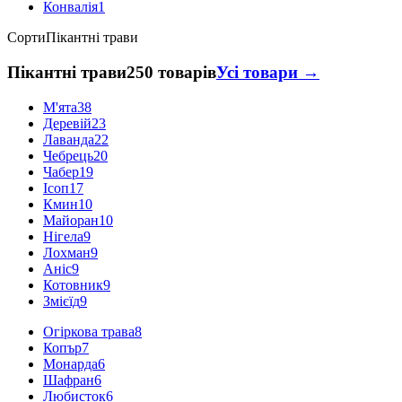
Конвалія
1
Сорти
Пікантні трави
Пікантні трави
250 товарів
Усі товари →
М'ята
38
Деревій
23
Лаванда
22
Чебрець
20
Чабер
19
Ісоп
17
Кмин
10
Майоран
10
Нігела
9
Лохман
9
Аніс
9
Котовник
9
Змієїд
9
Огіркова трава
8
Копър
7
Монарда
6
Шафран
6
Любисток
6