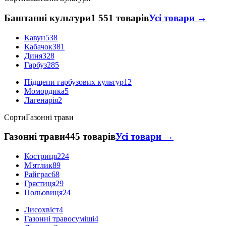
Баштанні культури
1 551 товарів
Усі товари →
Кавун
538
Кабачок
381
Диня
328
Гарбуз
285
Підщепи гарбузових культур
12
Момордика
5
Лагенарія
2
Сорти
Газонні трави
Газонні трави
445 товарів
Усі товари →
Костриця
224
М'ятлик
89
Райграс
68
Грястиця
29
Польовиця
24
Лисохвіст
4
Газонні травосуміші
4