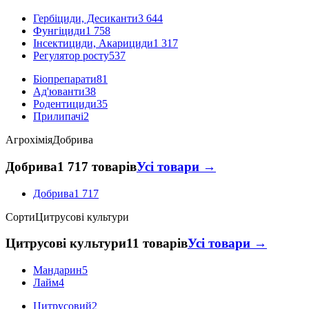
Гербіциди, Десиканти
3 644
Фунгіциди
1 758
Інсектициди, Акарициди
1 317
Регулятор росту
537
Біопрепарати
81
Ад'юванти
38
Родентициди
35
Прилипачі
2
Агрохімія
Добрива
Добрива
1 717 товарів
Усі товари →
Добрива
1 717
Сорти
Цитрусові культури
Цитрусові культури
11 товарів
Усі товари →
Мандарин
5
Лайм
4
Цитрусовий
2