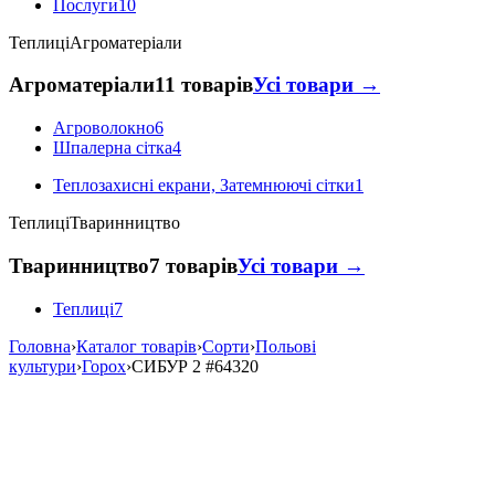
Послуги
10
Теплиці
Агроматеріали
Агроматеріали
11 товарів
Усі товари →
Агроволокно
6
Шпалерна сітка
4
Теплозахисні екрани, Затемнюючі сітки
1
Теплиці
Тваринництво
Тваринництво
7 товарів
Усі товари →
Теплиці
7
Головна
›
Каталог товарів
›
Сорти
›
Польові
культури
›
Горох
›
СИБУР 2
#64320