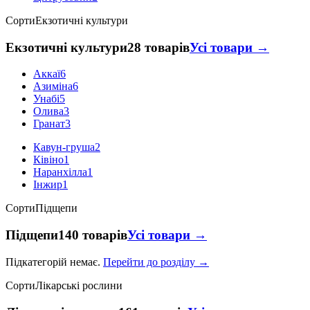
Сорти
Екзотичні культури
Екзотичні культури
28 товарів
Усі товари →
Аккаї
6
Азиміна
6
Унабі
5
Олива
3
Гранат
3
Кавун-груша
2
Ківіно
1
Наранхілла
1
Інжир
1
Сорти
Підщепи
Підщепи
140 товарів
Усі товари →
Підкатегорій немає.
Перейти до розділу →
Сорти
Лікарські рослини