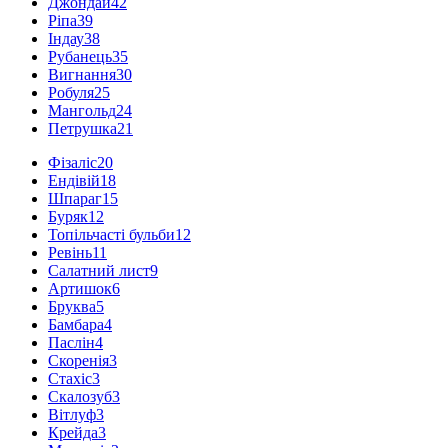
Джондай
42
Ріпа
39
Індау
38
Рубанець
35
Вигнання
30
Робуля
25
Мангольд
24
Петрушка
21
Фізаліс
20
Ендівій
18
Шпараг
15
Буряк
12
Топільчасті бульби
12
Ревінь
11
Салатний лист
9
Артишок
6
Бруква
5
Бамбара
4
Паслін
4
Скоренія
3
Стахіс
3
Скалозуб
3
Вітлуф
3
Крейда
3