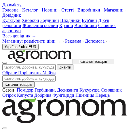
До вмісту
Головна
·
Каталог
·
Новини
·
Статті
·
Виробники
·
Магазини
·
Довідник
Культури
Хвороби
Збудники
Шкідники
Бур'яни
Діючі
речовини
Живлення рослин
Країни
Виробники
Словник
агронома
Весь довідник →
Магазину: розмістити ціни →
·
Реклама
·
Допомога
·
·
Україна
/
uk
/
EUR
Каталог товарів
Знайти
Обране
Порівняння
Увійти
Каталог товарів
Сезон
·
Помідор
Гербіциди, Десиканти
Кукурудза
Соняшник
Огірок
Капуста
Добрива
Фунгіциди
Пшениця
Перець