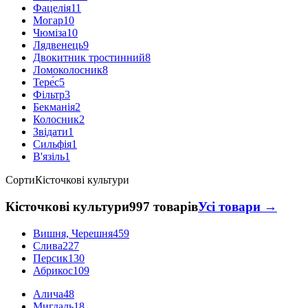
Фацелія
11
Могар
10
Чюміза
10
Лядвенець
9
Двокитник тростинний
8
Ломоколосник
8
Тере́с
5
Фільтр
3
Бекманія
2
Колосник
2
Звідати
1
Сильфія
1
В'язіль
1
Сорти
Кісточкові культури
Кісточкові культури
997 товарів
Усі товари →
Вишня, Черешня
459
Слива
227
Персик
130
Абрикос
109
Алича
48
Мигдаль
18