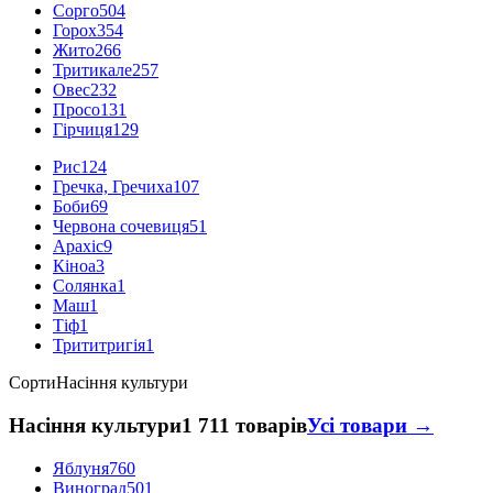
Сорго
504
Горох
354
Жито
266
Тритикале
257
Овес
232
Просо
131
Гірчиця
129
Рис
124
Гречка, Гречиха
107
Боби
69
Червона сочевиця
51
Арахіс
9
Кіноа
3
Солянка
1
Маш
1
Тіф
1
Трититригія
1
Сорти
Насіння культури
Насіння культури
1 711 товарів
Усі товари →
Яблуня
760
Виноград
501