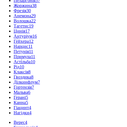
Пеларгонія
57
Жоржина
38
Фрезія
30
Анемона
29
Волошка
22
Тагетис
19
Цинія
17
Антуріум
16
Ге́йхера
12
Нарцис
11
Петунія
11
Примула
11
Асті́льба
10
Рід
10
Клаксія
8
Гвоздика
8
Ділкинфлум
7
Гортензія
7
Мальва
6
Герані
5
Канна
5
Гіацинт
4
Нагідки
4
Верес
4