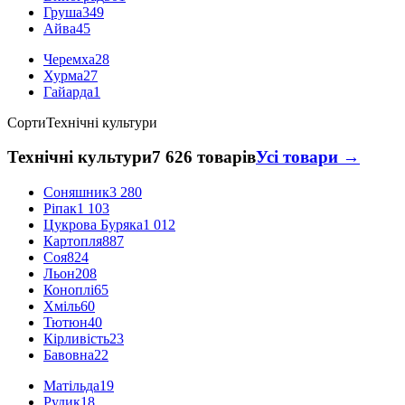
Груша
349
Айва
45
Черемха
28
Хурма
27
Гайарда
1
Сорти
Технічні культури
Технічні культури
7 626 товарів
Усі товари →
Соняшник
3 280
Ріпак
1 103
Цукрова Буряка
1 012
Картопля
887
Соя
824
Льон
208
Коноплі
65
Хміль
60
Тютюн
40
Кірливість
23
Бавовна
22
Матільда
19
Рудик
18