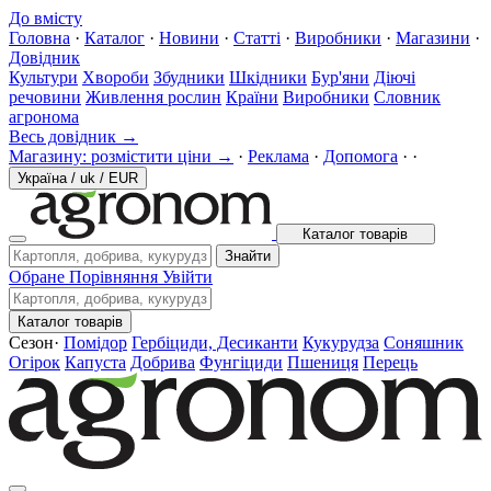
До вмісту
Головна
·
Каталог
·
Новини
·
Статті
·
Виробники
·
Магазини
·
Довідник
Культури
Хвороби
Збудники
Шкідники
Бур'яни
Діючі
речовини
Живлення рослин
Країни
Виробники
Словник
агронома
Весь довідник →
Магазину: розмістити ціни →
·
Реклама
·
Допомога
·
·
Україна
/
uk
/
EUR
Каталог товарів
Знайти
Обране
Порівняння
Увійти
Каталог товарів
Сезон
·
Помідор
Гербіциди, Десиканти
Кукурудза
Соняшник
Огірок
Капуста
Добрива
Фунгіциди
Пшениця
Перець