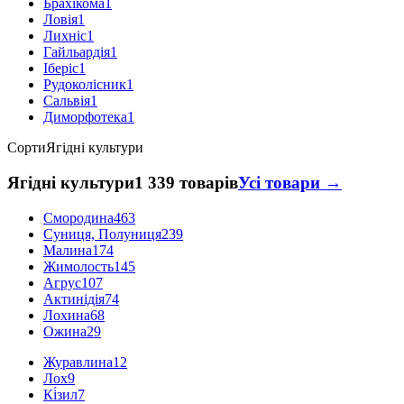
Брахікома
1
Ловія
1
Лихніс
1
Гайльардія
1
Іберіс
1
Рудоколісник
1
Сальвія
1
Диморфотека
1
Сорти
Ягідні культури
Ягідні культури
1 339 товарів
Усі товари →
Смородина
463
Суниця, Полуниця
239
Малина
174
Жимолость
145
Агрус
107
Актинідія
74
Лохина
68
Ожина
29
Журавлина
12
Лох
9
Кі́зил
7