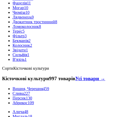
Фацелія
11
Могар
10
Чюміза
10
Лядвенець
9
Двокитник тростинний
8
Ломоколосник
8
Тере́с
5
Фільтр
3
Бекманія
2
Колосник
2
Звідати
1
Сильфія
1
В'язіль
1
Сорти
Кісточкові культури
Кісточкові культури
997 товарів
Усі товари →
Вишня, Черешня
459
Слива
227
Персик
130
Абрикос
109
Алича
48
Мигдаль
18