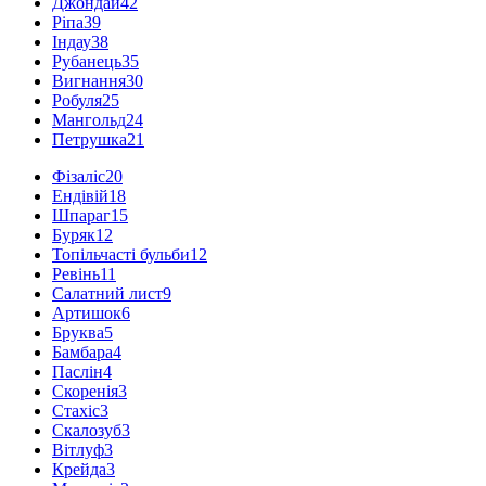
Джондай
42
Ріпа
39
Індау
38
Рубанець
35
Вигнання
30
Робуля
25
Мангольд
24
Петрушка
21
Фізаліс
20
Ендівій
18
Шпараг
15
Буряк
12
Топільчасті бульби
12
Ревінь
11
Салатний лист
9
Артишок
6
Бруква
5
Бамбара
4
Паслін
4
Скоренія
3
Стахіс
3
Скалозуб
3
Вітлуф
3
Крейда
3