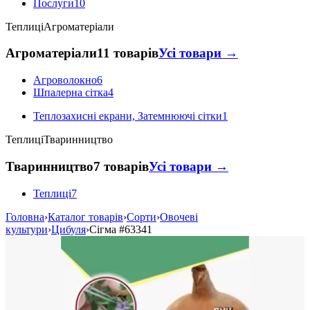
Послуги
10
Теплиці
Агроматеріали
Агроматеріали
11 товарів
Усі товари →
Агроволокно
6
Шпалерна сітка
4
Теплозахисні екрани, Затемнюючі сітки
1
Теплиці
Тваринництво
Тваринництво
7 товарів
Усі товари →
Теплиці
7
Головна
›
Каталог товарів
›
Сорти
›
Овочеві
культури
›
Цибуля
›
Сігма
#63341