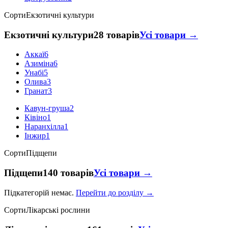
Сорти
Екзотичні культури
Екзотичні культури
28 товарів
Усі товари →
Аккаї
6
Азиміна
6
Унабі
5
Олива
3
Гранат
3
Кавун-груша
2
Ківіно
1
Наранхілла
1
Інжир
1
Сорти
Підщепи
Підщепи
140 товарів
Усі товари →
Підкатегорій немає.
Перейти до розділу →
Сорти
Лікарські рослини