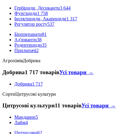
Гербіциди, Десиканти
3 644
Фунгіциди
1 758
Інсектициди, Акарициди
1 317
Регулятор росту
537
Біопрепарати
81
Ад'юванти
38
Родентициди
35
Прилипачі
2
Агрохімія
Добрива
Добрива
1 717 товарів
Усі товари →
Добрива
1 717
Сорти
Цитрусові культури
Цитрусові культури
11 товарів
Усі товари →
Мандарин
5
Лайм
4
Цитрусовий
2