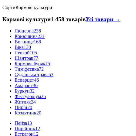
Сорти
Кормові культури
Кормові культури
1 458 товарів
Усі товари →
Люцерна
236
Конюшина
231
Вогнище
168
Віка
130
Левкой
105
Шантрак
77
Кормова буряк
75
Тиміфєєвка
72
Суданська трава
53
Еспарцет
46
Амарант
36
Буркун
32
Фестулоліум
25
Житняк
24
Пирій
20
Козлятник
20
Пейза
13
Пирійник
12
Естрагон
12