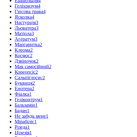
Ешшольція
4
Геліхризум
4
Гіпсова трава
4
Ясколка
4
Настурція
3
Льоватера
3
Матіола
3
Агератум
3
Маргаритка
2
Клеома
2
Космос
2
Дзвіночок
2
Мак самосійний
2
Кореопсіс
2
Сальпіглосис
2
Буквиця
2
Енотера
2
Фіалка
1
Геліконтрум
1
Бальзамін
1
Бадан
1
Не забудь мене
1
Мірабіліс
1
Різеда
1
Цілезія
1