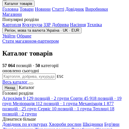
Каталог товарів
Головна
Товари
Новини
Статті
Довідник
Виробники
Магазини
Популярні розділи
Картопля
Кукурудза
ЗЗР
Добрива
Насіння
Техніка
Регіон, мова та валюта
Україна · UK · EUR
Увійти
Обране
Стати магазином-партнером
Каталог товарів
57 064
позицій ·
50
категорії
оновлено сьогодні
ESC
Весь каталог
Каталог
Назад
Головні розділи
Агрохімія
9 129 позицій · 2 групи
Сорти
45 918 позицій · 19
груп
Меліорація
112 позицій · 1 група
Механізація
1 877
позицій · 25 груп
Сервіс
10 позицій · 1 група
Теплиці
18
позицій · 2 групи
Дізнатися більше
Довідник по культурах
Хвороби рослин
Шкідники
Бур'яни