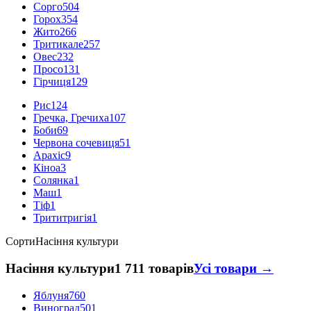
Сорго
504
Горох
354
Жито
266
Тритикале
257
Овес
232
Просо
131
Гірчиця
129
Рис
124
Гречка, Гречиха
107
Боби
69
Червона сочевиця
51
Арахіс
9
Кіноа
3
Солянка
1
Маш
1
Тіф
1
Трититригія
1
Сорти
Насіння культури
Насіння культури
1 711 товарів
Усі товари →
Яблуня
760
Виноград
501