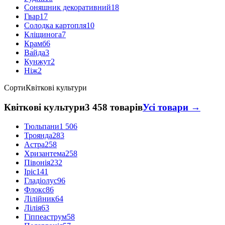
Соняшник декоративний
18
Гвар
17
Солодка картопля
10
Кліщинога
7
Крамб
6
Ва́йда
3
Кунжут
2
Ніж
2
Сорти
Квіткові культури
Квіткові культури
3 458 товарів
Усі товари →
Тюльпани
1 506
Троянда
283
Астра
258
Хризантема
258
Півонія
232
Іріс
141
Гладіолус
96
Флокс
86
Лілійник
64
Лілія
63
Гіппеаструм
58