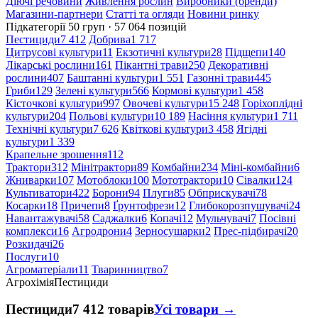
Діючі речовини
Живлення рослин
Виробники (бренди)
Магазини-партнери
Статті та огляди
Новини ринку
Підкатегорії
50 груп · 57 064 позицій
Пестициди
7 412
Добрива
1 717
Цитрусові культури
11
Екзотичні культури
28
Підщепи
140
Лікарські рослини
161
Пікантні трави
250
Декоративні
рослини
407
Баштанні культури
1 551
Газонні трави
445
Гриби
129
Зелені культури
566
Кормові культури
1 458
Кісточкові культури
997
Овочеві культури
15 248
Горіхоплідні
культури
204
Польові культури
10 189
Насіння культури
1 711
Технічні культури
7 626
Квіткові культури
3 458
Ягідні
культури
1 339
Крапельне зрошення
112
Трактори
312
Мінітрактори
89
Комбайни
234
Міні-комбайни
6
Жниварки
107
Мотоблоки
100
Мототрактори
10
Сівалки
124
Культиватори
422
Борони
94
Плуги
85
Обприскувачі
78
Косарки
18
Причепи
8
Ґрунтофрези
12
Глибокорозпушувачі
24
Навантажувачі
58
Саджалки
6
Копачі
12
Мульчувачі
7
Посівні
комплекси
16
Агродрони
4
Зерносушарки
2
Прес-підбирачі
20
Розкидачі
26
Послуги
10
Агроматеріали
11
Тваринництво
7
Агрохімія
Пестициди
Пестициди
7 412 товарів
Усі товари →