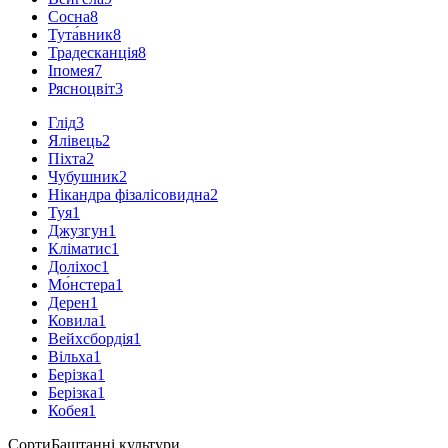
Сосна
8
Тута́вник
8
Традесканція
8
Іпомея
7
Рясноцвіт
3
Глід
3
Ялівець
2
Піхта
2
Чубушник
2
Нікандра фізалісовидна
2
Туя
1
Джузгун
1
Кліматис
1
Доліхос
1
Мо́нстера
1
Дерен
1
Ковила
1
Вейхсбордія
1
Вільха
1
Берізка
1
Берізка
1
Кобея
1
Сорти
Баштанні культури