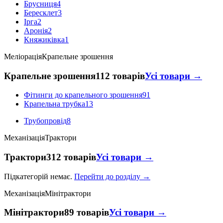
Брусниця
4
Бересклет
3
Ірга
2
Аронія
2
Княжиківка
1
Меліорація
Крапельне зрошення
Крапельне зрошення
112 товарів
Усі товари →
Фітинги до крапельного зрошення
91
Крапельна трубка
13
Трубопровід
8
Механізація
Трактори
Трактори
312 товарів
Усі товари →
Підкатегорій немає.
Перейти до розділу →
Механізація
Мінітрактори
Мінітрактори
89 товарів
Усі товари →