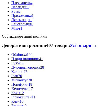
Плеуганець
4
Лавандин
3
Рута
2
Прихожанка
1
Лялеманція
1
Ельсгольція
1
Мирт
1
Сорти
Декоративні рослини
Декоративні рослини
407 товарів
Усі товари →
Обліпиха
104
Плоди шипшини
41
Бузок
33
Духмяна горошка
28
Калина
27
Іван
20
Міскантус
20
Повліяння
18
Хеномеле́с
17
Кохія
12
Гіркокаштан
11
Клен
10
Вейгела
9