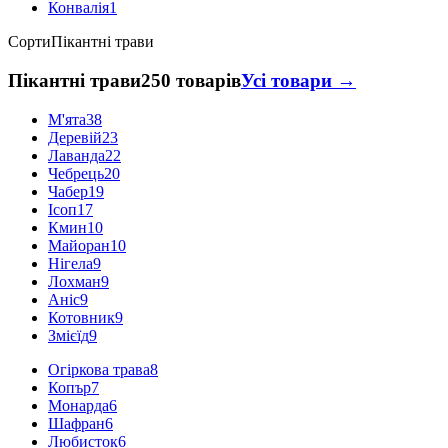
Конвалія
1
Сорти
Пікантні трави
Пікантні трави
250 товарів
Усі товари →
М'ята
38
Деревій
23
Лаванда
22
Чебрець
20
Чабер
19
Ісоп
17
Кмин
10
Майоран
10
Нігела
9
Лохман
9
Аніс
9
Котовник
9
Змієїд
9
Огіркова трава
8
Копър
7
Монарда
6
Шафран
6
Любисток
6