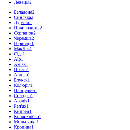
Левеція
2
Беладона
2
Синявка
2
Дурман
2
Подорожник
2
Серпанок
2
Черемша
2
Горінець
1
МакЛея
1
Сіда
1
Аїр
1
Аміак
1
Піжма
1
Арніка
1
Блукач
1
Колюрія
1
Панцеріна
1
Солодка
1
Аралія
1
Реп'ях
1
Кипрей
1
Кровохлібка
1
Мильнянка
1
Кропива
1