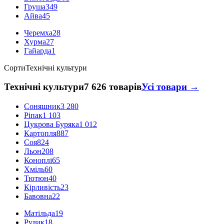
Груша
349
Айва
45
Черемха
28
Хурма
27
Гайарда
1
Сорти
Технічні культури
Технічні культури
7 626 товарів
Усі товари →
Соняшник
3 280
Ріпак
1 103
Цукрова Буряка
1 012
Картопля
887
Соя
824
Льон
208
Коноплі
65
Хміль
60
Тютюн
40
Кірливість
23
Бавовна
22
Матільда
19
Рудик
18