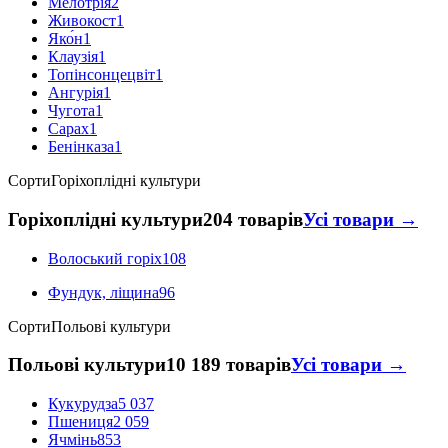
Мелотрія
2
Живокост
1
Яко́н
1
Клаузія
1
Топінсонцецвіт
1
Ангурія
1
Чугота
1
Сарах
1
Бенінказа
1
Сорти
Горіхоплідні культури
Горіхоплідні культури
204 товарів
Усі товари →
Волоський горіх
108
Фундук, ліщина
96
Сорти
Польові культури
Польові культури
10 189 товарів
Усі товари →
Кукурудза
5 037
Пшениця
2 059
Ячмінь
853