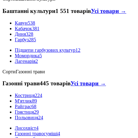
Баштанні культури
1 551 товарів
Усі товари →
Кавун
538
Кабачок
381
Диня
328
Гарбуз
285
Підщепи гарбузових культур
12
Момордика
5
Лагенарія
2
Сорти
Газонні трави
Газонні трави
445 товарів
Усі товари →
Костриця
224
М'ятлик
89
Райграс
68
Грястиця
29
Польовиця
24
Лисохвіст
4
Газонні травосуміші
4