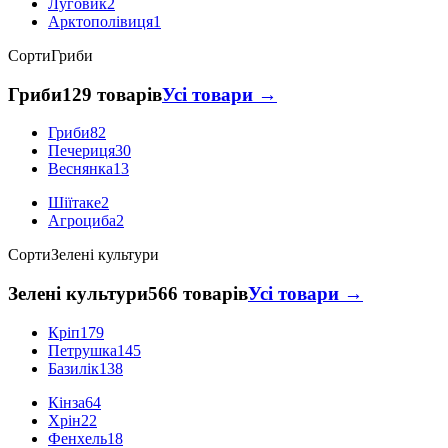
Луговик
2
Арктополівиця
1
Сорти
Гриби
Гриби
129 товарів
Усі товари →
Гриби
82
Печериця
30
Веснянка
13
Шіїтаке
2
Агроциба
2
Сорти
Зелені культури
Зелені культури
566 товарів
Усі товари →
Кріп
179
Петрушка
145
Базилік
138
Кінза
64
Хрін
22
Фенхель
18