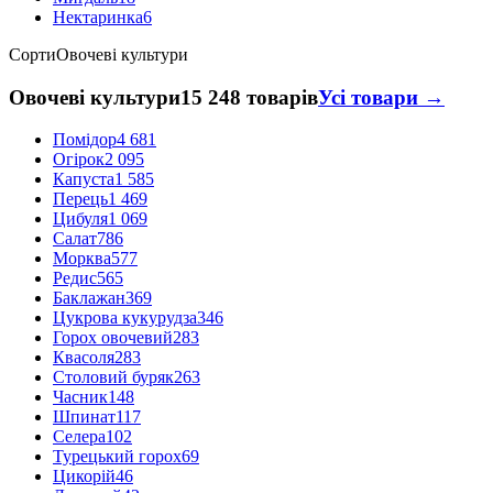
Нектаринка
6
Сорти
Овочеві культури
Овочеві культури
15 248 товарів
Усі товари →
Помідор
4 681
Огірок
2 095
Капуста
1 585
Перець
1 469
Цибуля
1 069
Салат
786
Морква
577
Редис
565
Баклажан
369
Цукрова кукурудза
346
Горох овочевий
283
Квасоля
283
Столовий буряк
263
Часник
148
Шпинат
117
Селера
102
Турецький горох
69
Цикорій
46