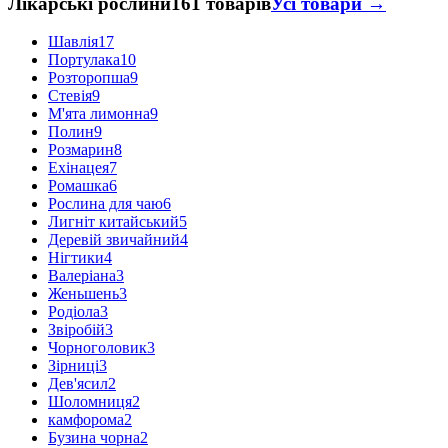
Лікарські рослини
161 товарів
Усі товари →
Шавлія
17
Портулака
10
Розторопша
9
Стевія
9
М'ята лимонна
9
Полин
9
Розмарин
8
Ехінацея
7
Ромашка
6
Рослина для чаю
6
Лигніт китайський
5
Деревій звичайний
4
Нігтики
4
Валеріана
3
Женьшень
3
Родіола
3
Звіробій
3
Чорноголовик
3
Зірниці
3
Дев'ясил
2
Шоломниця
2
камфорома
2
Бузина чорна
2