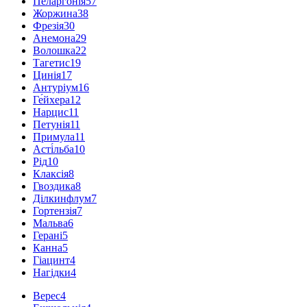
Пеларгонія
57
Жоржина
38
Фрезія
30
Анемона
29
Волошка
22
Тагетис
19
Цинія
17
Антуріум
16
Ге́йхера
12
Нарцис
11
Петунія
11
Примула
11
Асті́льба
10
Рід
10
Клаксія
8
Гвоздика
8
Ділкинфлум
7
Гортензія
7
Мальва
6
Герані
5
Канна
5
Гіацинт
4
Нагідки
4
Верес
4