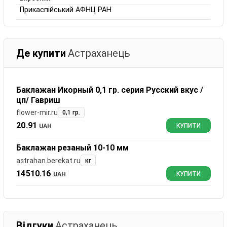
Прикаспійський АФНЦ РАН
Де купити
Астраханець
Баклажан Икорный 0,1 гр. серия Русский вкус /
цп/ Гавриш
flower-mir.ru
0,1 гр.
20.91
UAH
КУПИТИ
Баклажан резаный 10-10 мм
astrahan.berekat.ru
кг
14510.16
UAH
КУПИТИ
Відгуки
Астраханець