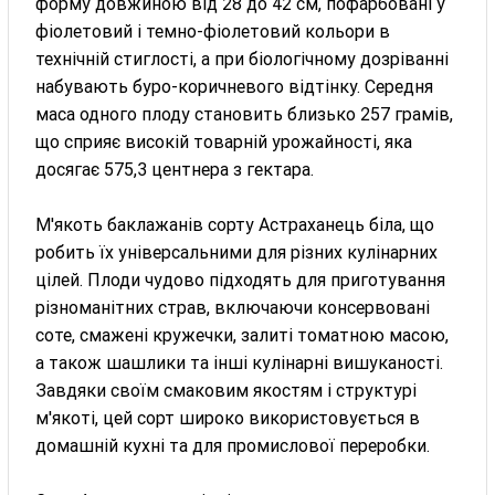
форму довжиною від 28 до 42 см, пофарбовані у
фіолетовий і темно-фіолетовий кольори в
технічній стиглості, а при біологічному дозріванні
набувають буро-коричневого відтінку. Середня
маса одного плоду становить близько 257 грамів,
що сприяє високій товарній урожайності, яка
досягає 575,3 центнера з гектара.
М'якоть баклажанів сорту Астраханець біла, що
робить їх універсальними для різних кулінарних
цілей. Плоди чудово підходять для приготування
різноманітних страв, включаючи консервовані
соте, смажені кружечки, залиті томатною масою,
а також шашлики та інші кулінарні вишуканості.
Завдяки своїм смаковим якостям і структурі
м'якоті, цей сорт широко використовується в
домашній кухні та для промислової переробки.