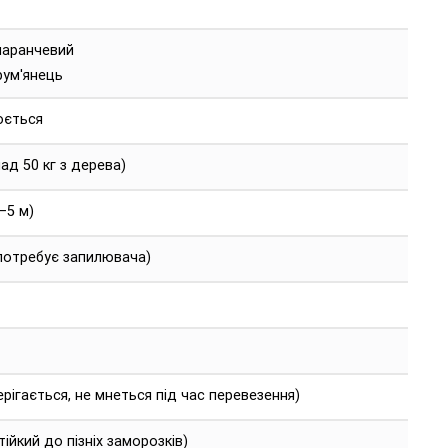
маранчевий
рум'янець
юється
ад 50 кг з дерева)
–5 м)
потребує запилювача)
рігається, не мнеться під час перевезення)
стійкий до пізніх заморозків)