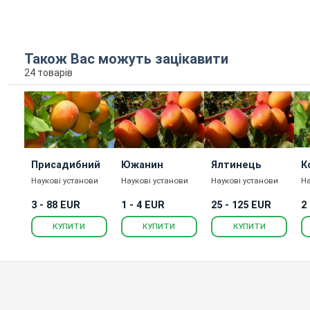
Також Вас можуть зацікавити
24 товарів
Присадибний
Южанин
Ялтинець
К
Наукові установи
Наукові установи
Наукові установи
На
3 - 88 EUR
1 - 4 EUR
25 - 125 EUR
2
КУПИТИ
КУПИТИ
КУПИТИ