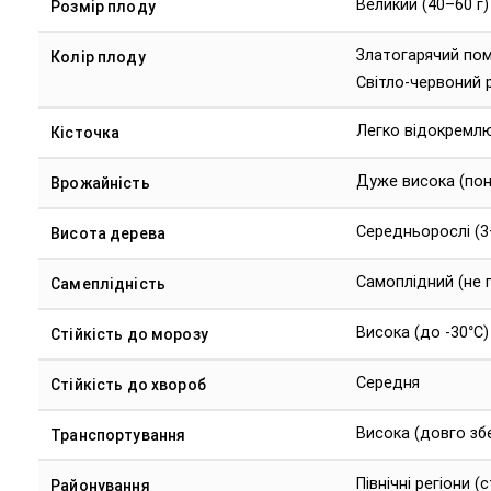
Великий (40–60 г)
Розмір плоду
Златогарячий по
Колір плоду
Світло-червоний 
Легко відокремл
Кісточка
Дуже висока (пон
Врожайність
Середньорослі (3
Висота дерева
Самоплідний (не 
Самеплідність
Висока (до -30°C)
Стійкість до морозу
Середня
Стійкість до хвороб
Висока (довго збе
Транспортування
Північні регіони (
Районування