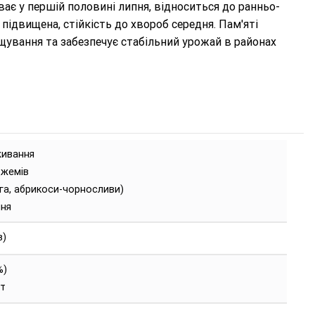
ає у першій половині липня, відноситься до ранньо-
 підвищена, стійкість до хвороб середня. Пам'яті
щування та забезпечує стабільний урожай в районах
живання
джемів
ага, абрикоси-чорносливи)
ня
в)
%)
т