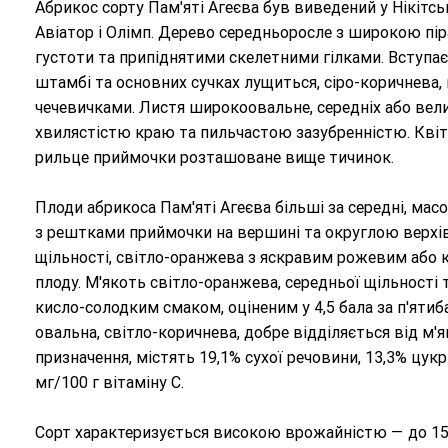
Абрикос сорту Пам'яті Агеєва був виведений у Нікітс
Авіатор і Олімп. Дерево середньоросле з широкою пі
густоти та припіднятими скелетними гілками. Вступає 
штамбі та основних сучках лущиться, сіро-коричнева, 
чечевичками. Листя широкоовальне, середніх або вели
хвилястістю краю та пильчастою зазубренністю. Квіт
рильце приймочки розташоване вище тичинок.
Плоди абрикоса Пам'яті Агеєва більші за середні, мас
з рештками приймочки на вершині та округлою верхі
щільності, світло-оранжева з яскравим рожевим або 
плоду. М'якоть світло-оранжева, середньої щільності
кисло-солодким смаком, оціненим у 4,5 бала за п'яти
овальна, світло-коричнева, добре відділяється від м'я
призначення, містять 19,1% сухої речовини, 13,3% цукрі
мг/100 г вітаміну С.
Сорт характеризується високою врожайністю — до 150