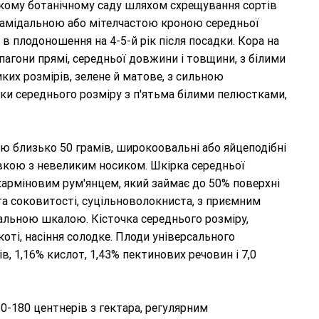
ькому ботанічному саду шляхом схрещування сортів
рамідальною або мітелчастою кроною середньої
в плодоношення на 4-5-й рік після посадки. Кора на
пагони прямі, середньої довжини і товщини, з білими
ких розмірів, зелене й матове, з сильною
ки середнього розміру з п'ятьма білими пелюстками,
ою близько 50 грамів, широкоовальні або яйцеподібні
вкою з невеликим носиком. Шкірка середньої
карміновим рум'янцем, який займає до 50% поверхні
 та соковитості, суцільноволокниста, з приємним
бальною шкалою. Кісточка середнього розміру,
коті, насіння солодке. Плоди універсального
в, 1,16% кислот, 1,43% пектинових речовин і 7,0
-180 центнерів з гектара, регулярним