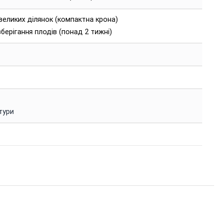
великих ділянок (компактна крона)
берігання плодів (понад 2 тижні)
тури