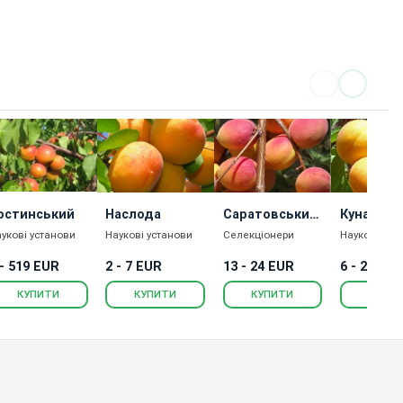
остинський
Наслода
Саратовський
Кунач
Рубін
укові установи
Наукові установи
Селекціонери
Наукові уст
 - 519 EUR
2 - 7 EUR
13 - 24 EUR
6 - 21 EU
КУПИТИ
КУПИТИ
КУПИТИ
КУПИ