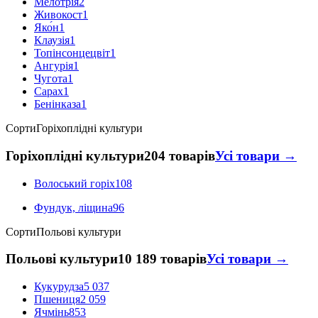
Мелотрія
2
Живокост
1
Яко́н
1
Клаузія
1
Топінсонцецвіт
1
Ангурія
1
Чугота
1
Сарах
1
Бенінказа
1
Сорти
Горіхоплідні культури
Горіхоплідні культури
204 товарів
Усі товари →
Волоський горіх
108
Фундук, ліщина
96
Сорти
Польові культури
Польові культури
10 189 товарів
Усі товари →
Кукурудза
5 037
Пшениця
2 059
Ячмінь
853