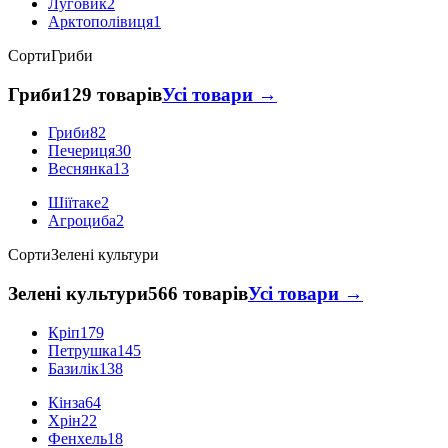
Луговик
2
Арктополівиця
1
Сорти
Гриби
Гриби
129 товарів
Усі товари →
Гриби
82
Печериця
30
Веснянка
13
Шіїтаке
2
Агроциба
2
Сорти
Зелені культури
Зелені культури
566 товарів
Усі товари →
Кріп
179
Петрушка
145
Базилік
138
Кінза
64
Хрін
22
Фенхель
18