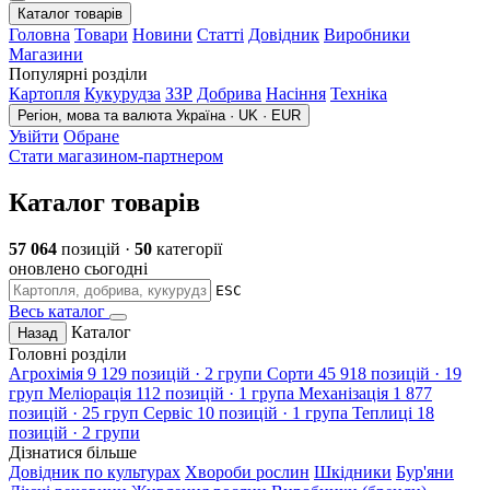
Каталог товарів
Головна
Товари
Новини
Статті
Довідник
Виробники
Магазини
Популярні розділи
Картопля
Кукурудза
ЗЗР
Добрива
Насіння
Техніка
Регіон, мова та валюта
Україна · UK · EUR
Увійти
Обране
Стати магазином-партнером
Каталог товарів
57 064
позицій ·
50
категорії
оновлено сьогодні
ESC
Весь каталог
Каталог
Назад
Головні розділи
Агрохімія
9 129 позицій · 2 групи
Сорти
45 918 позицій · 19
груп
Меліорація
112 позицій · 1 група
Механізація
1 877
позицій · 25 груп
Сервіс
10 позицій · 1 група
Теплиці
18
позицій · 2 групи
Дізнатися більше
Довідник по культурах
Хвороби рослин
Шкідники
Бур'яни