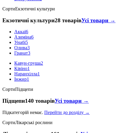
Сорти
Екзотичні культури
Екзотичні культури
28 товарів
Усі товари →
Аккаї
6
Азиміна
6
Унабі
5
Олива
3
Гранат
3
Кавун-груша
2
Ківіно
1
Наранхілла
1
Інжир
1
Сорти
Підщепи
Підщепи
140 товарів
Усі товари →
Підкатегорій немає.
Перейти до розділу →
Сорти
Лікарські рослини