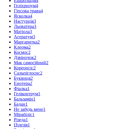
Ешшольція
4
Геліхризум
4
Гіпсова трава
4
Ясколка
4
Настурція
3
Льоватера
3
Матіола
3
Агератум
3
Маргаритка
2
Клеома
2
Космос
2
Дзвіночок
2
Мак самосійний
2
Кореопсіс
2
Сальпіглосис
2
Буквиця
2
Енотера
2
Фіалка
1
Геліконтрум
1
Бальзамін
1
Бадан
1
Не забудь мене
1
Мірабіліс
1
Різеда
1
Цілезія
1