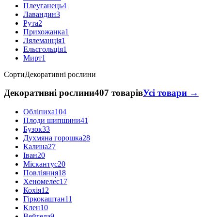
Плеуганець
4
Лавандин
3
Рута
2
Прихожанка
1
Лялеманція
1
Ельсгольція
1
Мирт
1
Сорти
Декоративні рослини
Декоративні рослини
407 товарів
Усі товари →
Обліпиха
104
Плоди шипшини
41
Бузок
33
Духмяна горошка
28
Калина
27
Іван
20
Міскантус
20
Повліяння
18
Хеномеле́с
17
Кохія
12
Гіркокаштан
11
Клен
10
Вейгела
9