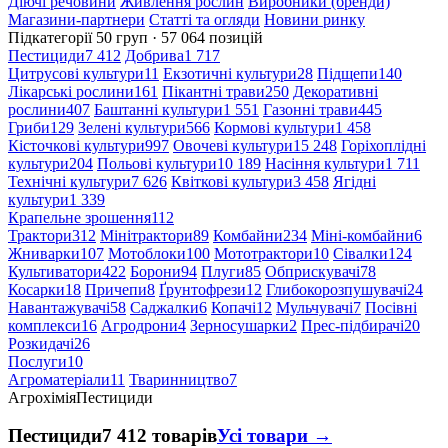
Діючі речовини
Живлення рослин
Виробники (бренди)
Магазини-партнери
Статті та огляди
Новини ринку
Підкатегорії
50 груп · 57 064 позицій
Пестициди
7 412
Добрива
1 717
Цитрусові культури
11
Екзотичні культури
28
Підщепи
140
Лікарські рослини
161
Пікантні трави
250
Декоративні
рослини
407
Баштанні культури
1 551
Газонні трави
445
Гриби
129
Зелені культури
566
Кормові культури
1 458
Кісточкові культури
997
Овочеві культури
15 248
Горіхоплідні
культури
204
Польові культури
10 189
Насіння культури
1 711
Технічні культури
7 626
Квіткові культури
3 458
Ягідні
культури
1 339
Крапельне зрошення
112
Трактори
312
Мінітрактори
89
Комбайни
234
Міні-комбайни
6
Жниварки
107
Мотоблоки
100
Мототрактори
10
Сівалки
124
Культиватори
422
Борони
94
Плуги
85
Обприскувачі
78
Косарки
18
Причепи
8
Ґрунтофрези
12
Глибокорозпушувачі
24
Навантажувачі
58
Саджалки
6
Копачі
12
Мульчувачі
7
Посівні
комплекси
16
Агродрони
4
Зерносушарки
2
Прес-підбирачі
20
Розкидачі
26
Послуги
10
Агроматеріали
11
Тваринництво
7
Агрохімія
Пестициди
Пестициди
7 412 товарів
Усі товари →