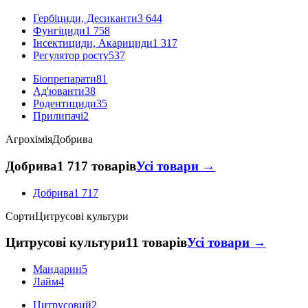
Гербіциди, Десиканти
3 644
Фунгіциди
1 758
Інсектициди, Акарициди
1 317
Регулятор росту
537
Біопрепарати
81
Ад'юванти
38
Родентициди
35
Прилипачі
2
Агрохімія
Добрива
Добрива
1 717 товарів
Усі товари →
Добрива
1 717
Сорти
Цитрусові культури
Цитрусові культури
11 товарів
Усі товари →
Мандарин
5
Лайм
4
Цитрусовий
2