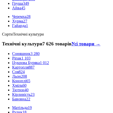
Груша
349
Айва
45
Черемха
28
Хурма
27
Гайарда
1
Сорти
Технічні культури
Технічні культури
7 626 товарів
Усі товари →
Соняшник
3 280
Ріпак
1 103
Цукрова Буряка
1 012
Картопля
887
Соя
824
Льон
208
Коноплі
65
Хміль
60
Тютюн
40
Кірливість
23
Бавовна
22
Матільда
19
Рудик
18