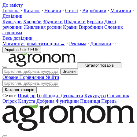
До вмісту
Головна
·
Каталог
·
Новини
·
Статті
·
Виробники
·
Магазини
·
Довідник
Культури
Хвороби
Збудники
Шкідники
Бур'яни
Діючі
речовини
Живлення рослин
Країни
Виробники
Словник
агронома
Весь довідник →
Магазину: розмістити ціни →
·
Реклама
·
Допомога
·
·
Україна
/
uk
/
EUR
Каталог товарів
Знайти
Обране
Порівняння
Увійти
Каталог товарів
Сезон
·
Помідор
Гербіциди, Десиканти
Кукурудза
Соняшник
Огірок
Капуста
Добрива
Фунгіциди
Пшениця
Перець