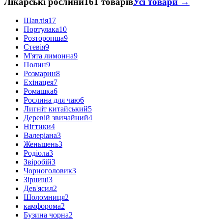
Лікарські рослини
161 товарів
Усі товари →
Шавлія
17
Портулака
10
Розторопша
9
Стевія
9
М'ята лимонна
9
Полин
9
Розмарин
8
Ехінацея
7
Ромашка
6
Рослина для чаю
6
Лигніт китайський
5
Деревій звичайний
4
Нігтики
4
Валеріана
3
Женьшень
3
Родіола
3
Звіробій
3
Чорноголовик
3
Зірниці
3
Дев'ясил
2
Шоломниця
2
камфорома
2
Бузина чорна
2