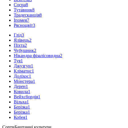
Сосна
8
Тута́вник
8
Традесканція
8
Іпомея
7
Рясноцвіт
3
Глід
3
Ялівець
2
Піхта
2
Чубушник
2
Нікандра фізалісовидна
2
Туя
1
Джузгун
1
Кліматис
1
Доліхос
1
Мо́нстера
1
Дерен
1
Ковила
1
Вейхсбордія
1
Вільха
1
Берізка
1
Берізка
1
Кобея
1
Сорти
Баштанні культури