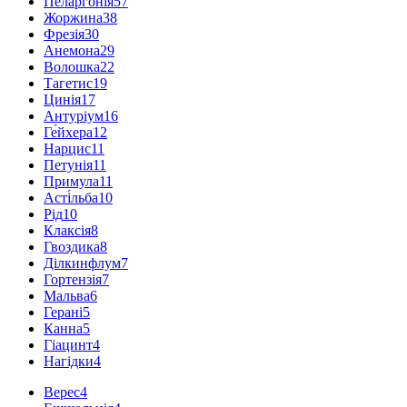
Пеларгонія
57
Жоржина
38
Фрезія
30
Анемона
29
Волошка
22
Тагетис
19
Цинія
17
Антуріум
16
Ге́йхера
12
Нарцис
11
Петунія
11
Примула
11
Асті́льба
10
Рід
10
Клаксія
8
Гвоздика
8
Ділкинфлум
7
Гортензія
7
Мальва
6
Герані
5
Канна
5
Гіацинт
4
Нагідки
4
Верес
4