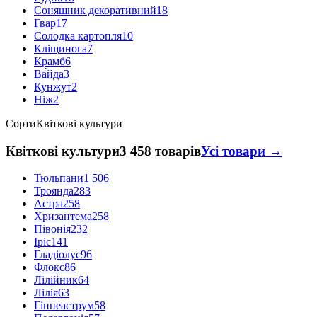
Соняшник декоративний
18
Гвар
17
Солодка картопля
10
Кліщинога
7
Крамб
6
Ва́йда
3
Кунжут
2
Ніж
2
Сорти
Квіткові культури
Квіткові культури
3 458 товарів
Усі товари →
Тюльпани
1 506
Троянда
283
Астра
258
Хризантема
258
Півонія
232
Іріс
141
Гладіолус
96
Флокс
86
Лілійник
64
Лілія
63
Гіппеаструм
58