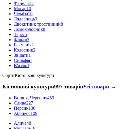
Фацелія
11
Могар
10
Чюміза
10
Лядвенець
9
Двокитник тростинний
8
Ломоколосник
8
Тере́с
5
Фільтр
3
Бекманія
2
Колосник
2
Звідати
1
Сильфія
1
В'язіль
1
Сорти
Кісточкові культури
Кісточкові культури
997 товарів
Усі товари →
Вишня, Черешня
459
Слива
227
Персик
130
Абрикос
109
Алича
48
Мигдаль
18