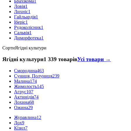
Брахікома
1
Ловія
1
Лихніс
1
Гайльардія
1
Іберіс
1
Рудоколісник
1
Сальвія
1
Диморфотека
1
Сорти
Ягідні культури
Ягідні культури
1 339 товарів
Усі товари →
Смородина
463
Суниця, Полуниця
239
Малина
174
Жимолость
145
Агрус
107
Актинідія
74
Лохина
68
Ожина
29
Журавлина
12
Лох
9
Кі́зил
7