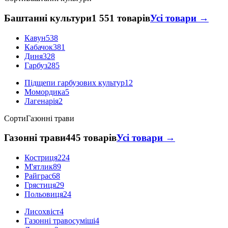
Баштанні культури
1 551 товарів
Усі товари →
Кавун
538
Кабачок
381
Диня
328
Гарбуз
285
Підщепи гарбузових культур
12
Момордика
5
Лагенарія
2
Сорти
Газонні трави
Газонні трави
445 товарів
Усі товари →
Костриця
224
М'ятлик
89
Райграс
68
Грястиця
29
Польовиця
24
Лисохвіст
4
Газонні травосуміші
4