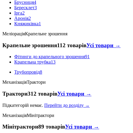
Брусниця
4
Бересклет
3
Ірга
2
Аронія
2
Княжиківка
1
Меліорація
Крапельне зрошення
Крапельне зрошення
112 товарів
Усі товари →
Фітинги до крапельного зрошення
91
Крапельна трубка
13
Трубопровід
8
Механізація
Трактори
Трактори
312 товарів
Усі товари →
Підкатегорій немає.
Перейти до розділу →
Механізація
Мінітрактори
Мінітрактори
89 товарів
Усі товари →