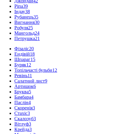
Джондай
42
Ріпа
39
Індау
38
Рубанець
35
Вигнання
30
Робуля
25
Мангольд
24
Петрушка
21
Фізаліс
20
Ендівій
18
Шпараг
15
Буряк
12
Топільчасті бульби
12
Ревінь
11
Салатний лист
9
Артишок
6
Бруква
5
Бамбара
4
Паслін
4
Скоренія
3
Стахіс
3
Скалозуб
3
Вітлуф
3
Крейда
3