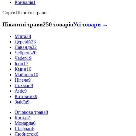
Конвалія
1
Сорти
Пікантні трави
Пікантні трави
250 товарів
Усі товари →
М'ята
38
Деревій
23
Лаванда
22
Чебрець
20
Чабер
19
Ісоп
17
Кмин
10
Майоран
10
Нігела
9
Лохман
9
Аніс
9
Котовник
9
Змієїд
9
Огіркова трава
8
Копър
7
Монарда
6
Шафран
6
Любисток
6