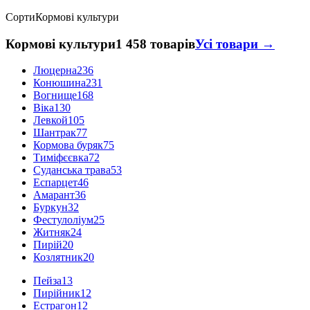
Сорти
Кормові культури
Кормові культури
1 458 товарів
Усі товари →
Люцерна
236
Конюшина
231
Вогнище
168
Віка
130
Левкой
105
Шантрак
77
Кормова буряк
75
Тиміфєєвка
72
Суданська трава
53
Еспарцет
46
Амарант
36
Буркун
32
Фестулоліум
25
Житняк
24
Пирій
20
Козлятник
20
Пейза
13
Пирійник
12
Естрагон
12