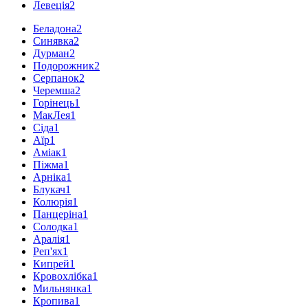
Левеція
2
Беладона
2
Синявка
2
Дурман
2
Подорожник
2
Серпанок
2
Черемша
2
Горінець
1
МакЛея
1
Сіда
1
Аїр
1
Аміак
1
Піжма
1
Арніка
1
Блукач
1
Колюрія
1
Панцеріна
1
Солодка
1
Аралія
1
Реп'ях
1
Кипрей
1
Кровохлібка
1
Мильнянка
1
Кропива
1