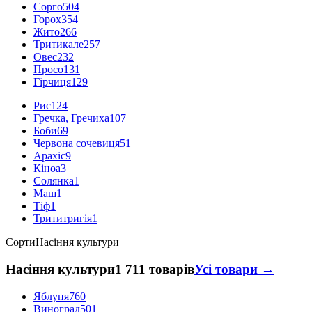
Сорго
504
Горох
354
Жито
266
Тритикале
257
Овес
232
Просо
131
Гірчиця
129
Рис
124
Гречка, Гречиха
107
Боби
69
Червона сочевиця
51
Арахіс
9
Кіноа
3
Солянка
1
Маш
1
Тіф
1
Трититригія
1
Сорти
Насіння культури
Насіння культури
1 711 товарів
Усі товари →
Яблуня
760
Виноград
501