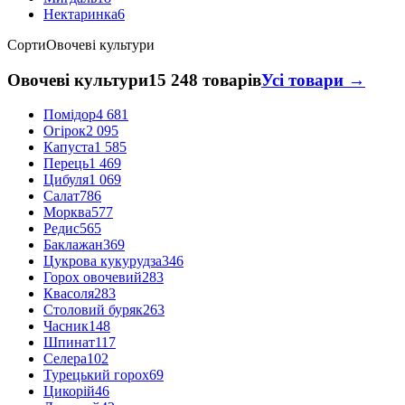
Нектаринка
6
Сорти
Овочеві культури
Овочеві культури
15 248 товарів
Усі товари →
Помідор
4 681
Огірок
2 095
Капуста
1 585
Перець
1 469
Цибуля
1 069
Салат
786
Морква
577
Редис
565
Баклажан
369
Цукрова кукурудза
346
Горох овочевий
283
Квасоля
283
Столовий буряк
263
Часник
148
Шпинат
117
Селера
102
Турецький горох
69
Цикорій
46