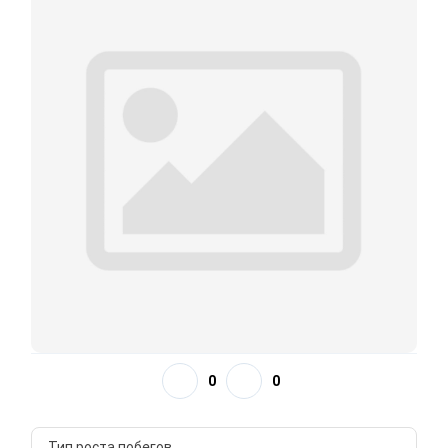
0
0
Тип роста побегов