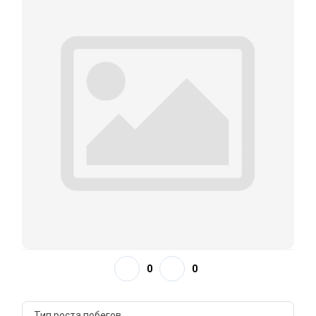
0
0
Тип роста побегов