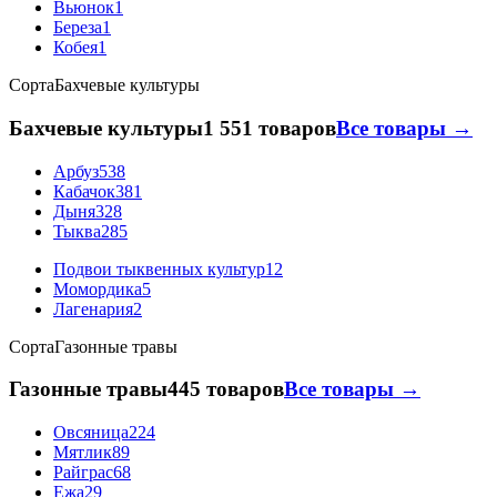
Вьюнок
1
Береза
1
Кобея
1
Сорта
Бахчевые культуры
Бахчевые культуры
1 551 товаров
Все товары →
Арбуз
538
Кабачок
381
Дыня
328
Тыква
285
Подвои тыквенных культур
12
Момордика
5
Лагенария
2
Сорта
Газонные травы
Газонные травы
445 товаров
Все товары →
Овсяница
224
Мятлик
89
Райграс
68
Ежа
29