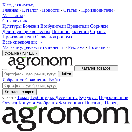
К содержимому
Главная
·
Каталог
·
Новости
·
Статьи
·
Производители
·
Магазины
·
Справочник
Культуры
Болезни
Возбудители
Вредители
Сорняки
Действующие вещества
Питание растений
Страны
Производители
Словарь агронома
Весь справочник →
Магазину: разместить цены →
·
Реклама
·
Помощь
·
·
Украина
/
ru
/
EUR
Каталог товаров
Найти
Избранное
Сравнение
Войти
Каталог товаров
Сезон
·
Томат
Гербициды, Десиканты
Кукуруза
Подсолнечник
Огурец
Капуста
Удобрения
Фунгициды
Пшеница
Перец