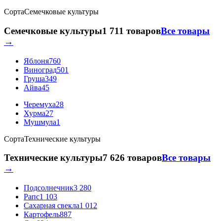
Сорта
Семечковые культуры
Семечковые культуры
1 711 товаров
Все товары
→
Яблоня
760
Виноград
501
Груша
349
Айва
45
Черемуха
28
Хурма
27
Мушмула
1
Сорта
Технические культуры
Технические культуры
7 626 товаров
Все товары
→
Подсолнечник
3 280
Рапс
1 103
Сахарная свекла
1 012
Картофель
887