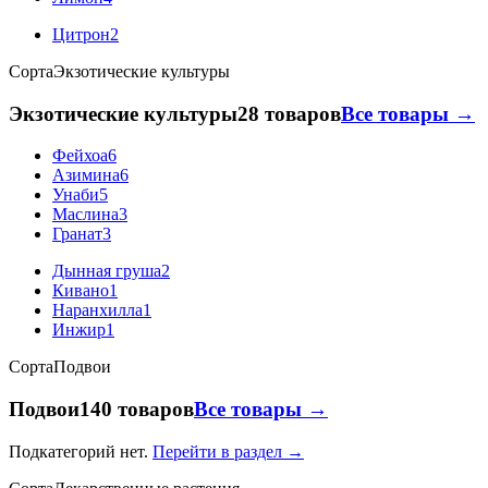
Цитрон
2
Сорта
Экзотические культуры
Экзотические культуры
28 товаров
Все товары →
Фейхоа
6
Азимина
6
Унаби
5
Маслина
3
Гранат
3
Дынная груша
2
Кивано
1
Наранхилла
1
Инжир
1
Сорта
Подвои
Подвои
140 товаров
Все товары →
Подкатегорий нет.
Перейти в раздел →