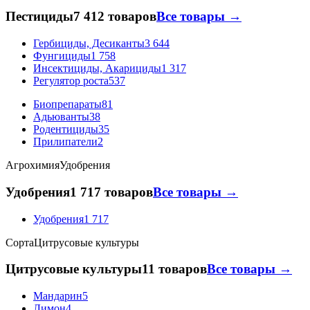
Пестициды
7 412 товаров
Все товары →
Гербициды, Десиканты
3 644
Фунгициды
1 758
Инсектициды, Акарициды
1 317
Регулятор роста
537
Биопрепараты
81
Адьюванты
38
Родентициды
35
Прилипатели
2
Агрохимия
Удобрения
Удобрения
1 717 товаров
Все товары →
Удобрения
1 717
Сорта
Цитрусовые культуры
Цитрусовые культуры
11 товаров
Все товары →
Мандарин
5
Лимон
4