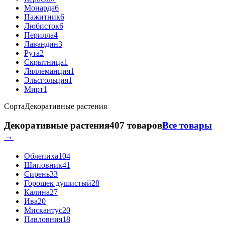
Монарда
6
Пажитник
6
Любисток
6
Перилла
4
Лавандин
3
Рута
2
Скрытница
1
Ляллеманция
1
Эльсгольция
1
Мирт
1
Сорта
Декоративные растения
Декоративные растения
407 товаров
Все товары
→
Облепиха
104
Шиповник
41
Сирень
33
Горошек душистый
28
Калина
27
Ива
20
Мискантус
20
Павловния
18