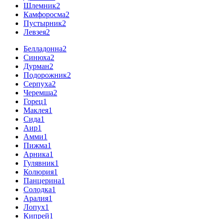
Шлемник
2
Камфоросма
2
Пустырник
2
Левзея
2
Белладонна
2
Синюха
2
Дурман
2
Подорожник
2
Серпуха
2
Черемша
2
Горец
1
Маклея
1
Сида
1
Аир
1
Амми
1
Пижма
1
Арника
1
Гулявник
1
Колюрия
1
Панцерина
1
Солодка
1
Аралия
1
Лопух
1
Кипрей
1