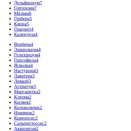
Дельфиниум
7
Гортензия
7
Мальва
6
Гербера
5
Канна
5
Гиацинт
4
Календула
4
Вербена
4
Эшшольция
4
Гелихризум
4
Гипсофила
4
Ясколка
4
Настурция
3
Лаватера
3
Левкой
3
Агератум
3
Маргаритка
2
Клеома
2
Космея
2
Колокольчик
2
Нивяник
2
Кореопсис
2
Сальпиглоссис
2
Аквилегия
2