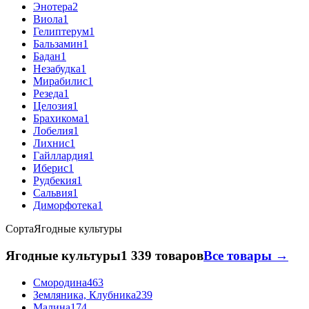
Энотера
2
Виола
1
Гелиптерум
1
Бальзамин
1
Бадан
1
Незабудка
1
Мирабилис
1
Резеда
1
Целозия
1
Брахикома
1
Лобелия
1
Лихнис
1
Гайллардия
1
Иберис
1
Рудбекия
1
Сальвия
1
Диморфотека
1
Сорта
Ягодные культуры
Ягодные культуры
1 339 товаров
Все товары →
Смородина
463
Земляника, Клубника
239
Малина
174