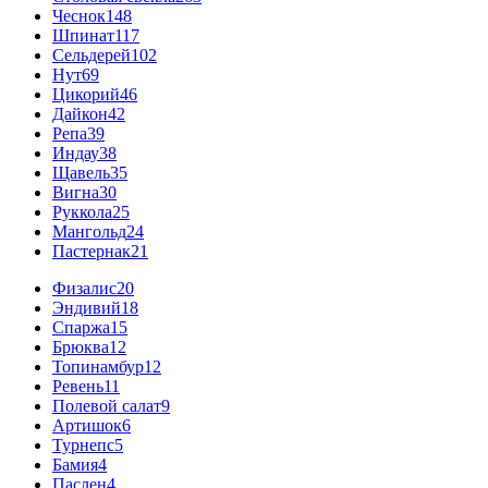
Чеснок
148
Шпинат
117
Сельдерей
102
Нут
69
Цикорий
46
Дайкон
42
Репа
39
Индау
38
Щавель
35
Вигна
30
Руккола
25
Мангольд
24
Пастернак
21
Физалис
20
Эндивий
18
Спаржа
15
Брюква
12
Топинамбур
12
Ревень
11
Полевой салат
9
Артишок
6
Турнепс
5
Бамия
4
Паслен
4