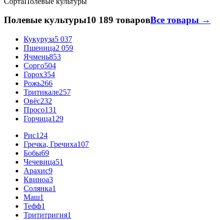
Сорта
Полевые культуры
Полевые культуры
10 189 товаров
Все товары →
Кукуруза
5 037
Пшеница
2 059
Ячмень
853
Сорго
504
Горох
354
Рожь
266
Тритикале
257
Овёс
232
Просо
131
Горчица
129
Рис
124
Гречка, Гречиха
107
Бобы
69
Чечевица
51
Арахис
9
Квиноа
3
Солянка
1
Маш
1
Тефф
1
Трититригия
1