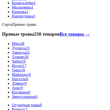
Кровохлебка
1
Мыльнянка
1
Крапива
1
Наперстянка
1
Сорта
Пряные травы
Пряные травы
250 товаров
Все товары →
Мята
38
Душица
23
Лаванда
22
Тимьян
20
Чабер
19
Иссоп
17
Тмин
10
Майоран
10
Нигелла
9
Лофант
9
Анис
9
Котовник
9
Змееголовник
9
Огуречная трава
8
Кервель
7