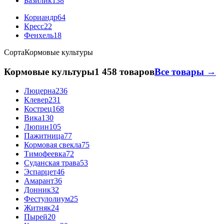
Базилик
138
Кориандр
64
Кресс
22
Фенхель
18
Сорта
Кормовые культуры
Кормовые культуры
1 458 товаров
Все товары →
Люцерна
236
Клевер
231
Кострец
168
Вика
130
Люпин
105
Пажитница
77
Кормовая свекла
75
Тимофеевка
72
Суданская трава
53
Эспарцет
46
Амарант
36
Донник
32
Фестулолиум
25
Житняк
24
Пырей
20