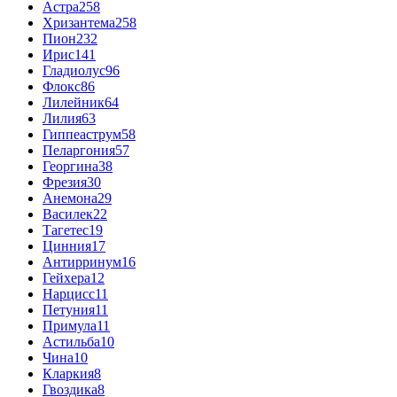
Астра
258
Хризантема
258
Пион
232
Ирис
141
Гладиолус
96
Флокс
86
Лилейник
64
Лилия
63
Гиппеаструм
58
Пеларгония
57
Георгина
38
Фрезия
30
Анемона
29
Василек
22
Тагетес
19
Цинния
17
Антирринум
16
Гейхера
12
Нарцисс
11
Петуния
11
Примула
11
Астильба
10
Чина
10
Кларкия
8
Гвоздика
8