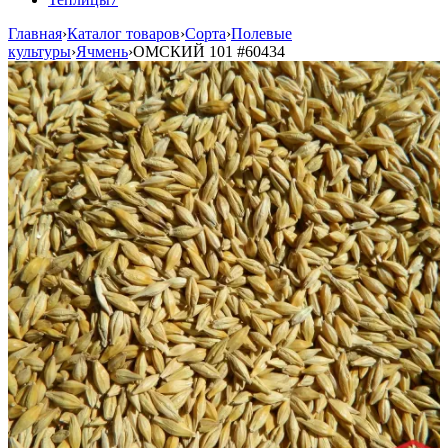
Главная
›
Каталог товаров
›
Сорта
›
Полевые
культуры
›
Ячмень
›
ОМСКИЙ 101
#60434