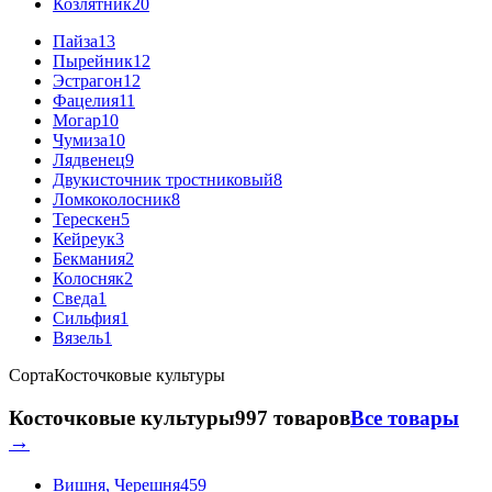
Козлятник
20
Пайза
13
Пырейник
12
Эстрагон
12
Фацелия
11
Могар
10
Чумиза
10
Лядвенец
9
Двукисточник тростниковый
8
Ломкоколосник
8
Терескен
5
Кейреук
3
Бекмания
2
Колосняк
2
Сведа
1
Сильфия
1
Вязель
1
Сорта
Косточковые культуры
Косточковые культуры
997 товаров
Все товары
→
Вишня, Черешня
459