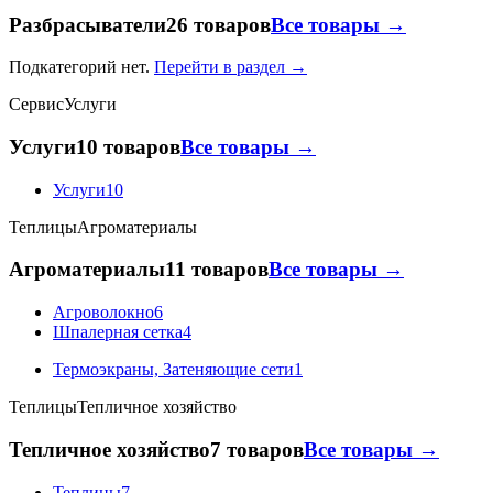
Разбрасыватели
26 товаров
Все товары →
Подкатегорий нет.
Перейти в раздел →
Сервис
Услуги
Услуги
10 товаров
Все товары →
Услуги
10
Теплицы
Агроматериалы
Агроматериалы
11 товаров
Все товары →
Агроволокно
6
Шпалерная сетка
4
Термоэкраны, Затеняющие сети
1
Теплицы
Тепличное хозяйство
Тепличное хозяйство
7 товаров
Все товары →
Теплицы
7