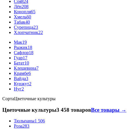
Соя
824
Лён
208
Конопля
65
Хмель
60
Табак
40
Сурепица
23
Хлопчатник
22
Мак
19
Рыжик
18
Сафлор
18
Гуар
17
Батат
10
Клещевина
7
Крамбе
6
Вайда
3
Кунжут
2
Нуг
2
Сорта
Цветочные культуры
Цветочные культуры
3 458 товаров
Все товары →
Тюльпаны
1 506
Роза
283