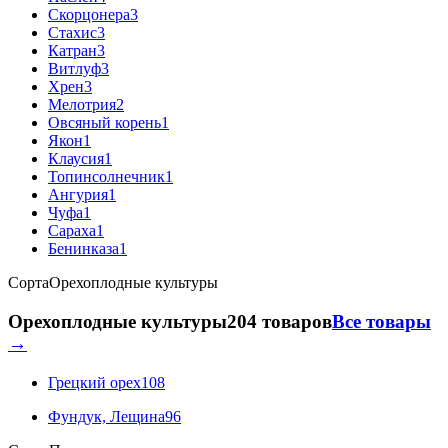
Скорцонера
3
Стахис
3
Катран
3
Витлуф
3
Хрен
3
Мелотрия
2
Овсяный корень
1
Якон
1
Клаусия
1
Топинсолнечник
1
Ангурия
1
Чуфа
1
Сараха
1
Бенинказа
1
Сорта
Орехоплодные культуры
Орехоплодные культуры
204 товаров
Все товары
→
Грецкий орех
108
Фундук, Лещина
96