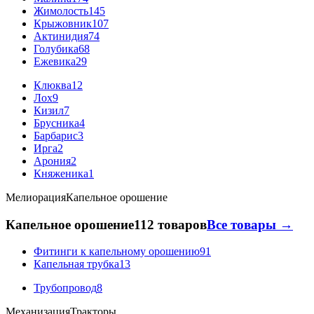
Жимолость
145
Крыжовник
107
Актинидия
74
Голубика
68
Ежевика
29
Клюква
12
Лох
9
Кизил
7
Брусника
4
Барбарис
3
Ирга
2
Арония
2
Княженика
1
Мелиорация
Капельное орошение
Капельное орошение
112 товаров
Все товары →
Фитинги к капельному орошению
91
Капельная трубка
13
Трубопровод
8
Механизация
Тракторы