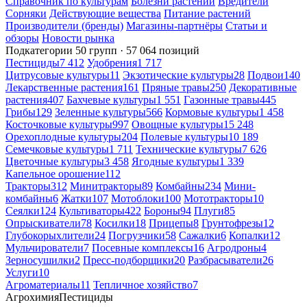
Справочник по культурам
Болезни растений
Вредители
Сорняки
Действующие вещества
Питание растений
Производители (бренды)
Магазины-партнёры
Статьи и
обзоры
Новости рынка
Подкатегории
50 групп · 57 064 позиций
Пестициды
7 412
Удобрения
1 717
Цитрусовые культуры
11
Экзотические культуры
28
Подвои
140
Лекарственные растения
161
Пряные травы
250
Декоративные
растения
407
Бахчевые культуры
1 551
Газонные травы
445
Грибы
129
Зеленные культуры
566
Кормовые культуры
1 458
Косточковые культуры
997
Овощные культуры
15 248
Орехоплодные культуры
204
Полевые культуры
10 189
Семечковые культуры
1 711
Технические культуры
7 626
Цветочные культуры
3 458
Ягодные культуры
1 339
Капельное орошение
112
Тракторы
312
Минитракторы
89
Комбайны
234
Мини-
комбайны
6
Жатки
107
Мотоблоки
100
Мототракторы
10
Сеялки
124
Культиваторы
422
Бороны
94
Плуги
85
Опрыскиватели
78
Косилки
18
Прицепы
8
Грунтофрезы
12
Глубокорыхлители
24
Погрузчики
58
Сажалки
6
Копалки
12
Мульчирователи
7
Посевные комплексы
16
Агродроны
4
Зерносушилки
2
Пресс-подборщики
20
Разбрасыватели
26
Услуги
10
Агроматериалы
11
Тепличное хозяйство
7
Агрохимия
Пестициды