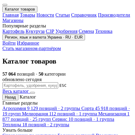
Каталог товаров
Главная
Товары
Новости
Статьи
Справочник
Производители
Магазины
Популярные разделы
Картофель
Кукуруза
СЗР
Удобрения
Семена
Техника
Регион, язык и валюта
Украина · RU · EUR
Войти
Избранное
Стать магазином-партнёром
Каталог товаров
57 064
позиций ·
50
категории
обновлено сегодня
ESC
Весь каталог
Каталог
Назад
Главные разделы
Агрохимия
9 129 позиций · 2 группы
Сорта
45 918 позиций ·
19 групп
Мелиорация
112 позиций · 1 группа
Механизация
1
877 позиций · 25 групп
Сервис
10 позиций · 1 группа
Теплицы
18 позиций · 2 группы
Узнать больше