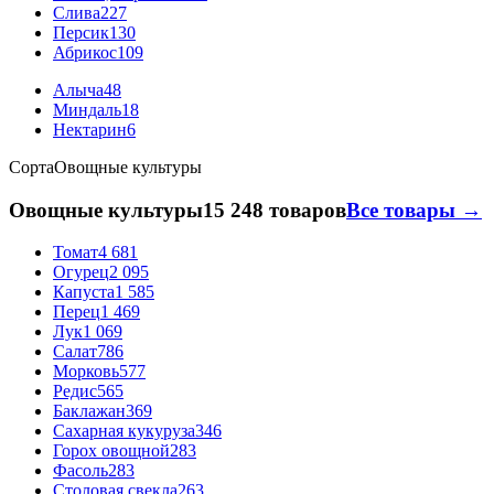
Слива
227
Персик
130
Абрикос
109
Алыча
48
Миндаль
18
Нектарин
6
Сорта
Овощные культуры
Овощные культуры
15 248 товаров
Все товары →
Томат
4 681
Огурец
2 095
Капуста
1 585
Перец
1 469
Лук
1 069
Салат
786
Морковь
577
Редис
565
Баклажан
369
Сахарная кукуруза
346
Горох овощной
283
Фасоль
283
Столовая свекла
263