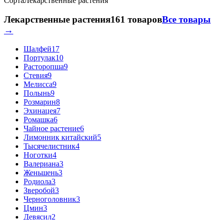
Сорта
Лекарственные растения
Лекарственные растения
161 товаров
Все товары
→
Шалфей
17
Портулак
10
Расторопша
9
Стевия
9
Мелисса
9
Полынь
9
Розмарин
8
Эхинацея
7
Ромашка
6
Чайное растение
6
Лимонник китайский
5
Тысячелистник
4
Ноготки
4
Валериана
3
Женьшень
3
Родиола
3
Зверобой
3
Черноголовник
3
Цмин
3
Девясил
2