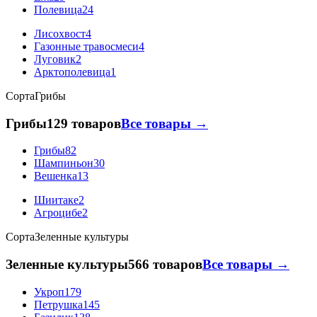
Полевица
24
Лисохвост
4
Газонные травосмеси
4
Луговик
2
Арктополевица
1
Сорта
Грибы
Грибы
129 товаров
Все товары →
Грибы
82
Шампиньон
30
Вешенка
13
Шиитаке
2
Агроцибе
2
Сорта
Зеленные культуры
Зеленные культуры
566 товаров
Все товары →
Укроп
179
Петрушка
145