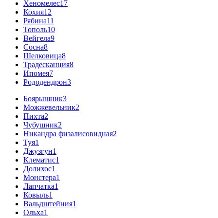
Хеномелес
17
Кохия
12
Рябина
11
Тополь
10
Вейгела
9
Сосна
8
Шелковица
8
Традесканция
8
Ипомея
7
Рододендрон
3
Боярышник
3
Можжевельник
2
Пихта
2
Чубушник
2
Никандра физалисовидная
2
Туя
1
Джузгун
1
Клематис
1
Долихос
1
Монстера
1
Лапчатка
1
Ковыль
1
Вальдштейния
1
Ольха
1