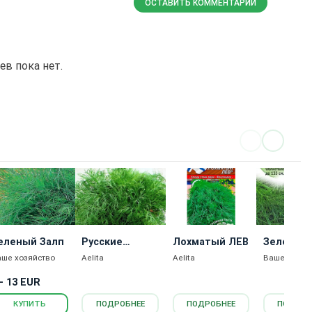
ОСТАВИТЬ КОММЕНТАРИЙ
в пока нет.
еленый Залп
Русские
Лохматый ЛЕВ
Зеленое
Традиции
Кружево
аше хозяйство
Aelita
Aelita
Ваше хозяй
 - 13 EUR
КУПИТЬ
ПОДРОБНЕЕ
ПОДРОБНЕЕ
ПОДРОБ