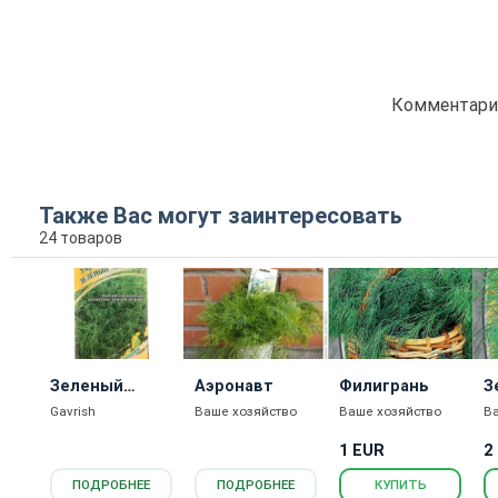
Комментарие
Также Вас могут заинтересовать
24 товаров
Зеленый
Аэронавт
Филигрань
З
Экспресс
Gavrish
Ваше хозяйство
Ваше хозяйство
В
1 EUR
2
ПОДРОБНЕЕ
ПОДРОБНЕЕ
КУПИТЬ