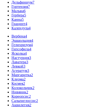
Дельфиниум
7
Гортензия
7
Мальва
6
Гербера
5
Канна
5
Гиацинт
4
Календула
4
Вербена
4
Эшшольция
4
Гелихризум
4
Гипсофила
4
Ясколка
4
Настурция
3
Лаватера
3
Левкой
3
Агератум
3
Маргаритка
2
Клеома
2
Космея
2
Колокольчик
2
Нивяник
2
Кореопсис
2
Сальпиглоссис
2
Аквилегия
2