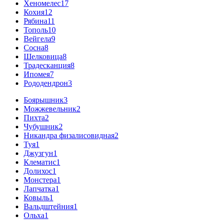
Хеномелес
17
Кохия
12
Рябина
11
Тополь
10
Вейгела
9
Сосна
8
Шелковица
8
Традесканция
8
Ипомея
7
Рододендрон
3
Боярышник
3
Можжевельник
2
Пихта
2
Чубушник
2
Никандра физалисовидная
2
Туя
1
Джузгун
1
Клематис
1
Долихос
1
Монстера
1
Лапчатка
1
Ковыль
1
Вальдштейния
1
Ольха
1