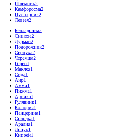
Шлемник
2
Камфоросма
2
Пустырник
2
Левзея
2
Белладонна
2
Синюха
2
Дурман
2
Подорожник
2
Серпуха
2
Черемша
2
Горец
1
Маклея
1
Сида
1
Аир
1
Амми
1
Пижма
1
Арника
1
Гулявник
1
Колюрия
1
Панцерина
1
Солодка
1
Аралия
1
Лопух
1
Кипрей
1