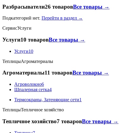
Разбрасыватели
26 товаров
Все товары →
Подкатегорий нет.
Перейти в раздел →
Сервис
Услуги
Услуги
10 товаров
Все товары →
Услуги
10
Теплицы
Агроматериалы
Агроматериалы
11 товаров
Все товары →
Агроволокно
6
Шпалерная сетка
4
Термоэкраны, Затеняющие сети
1
Теплицы
Тепличное хозяйство
Тепличное хозяйство
7 товаров
Все товары →
Теплицы
7