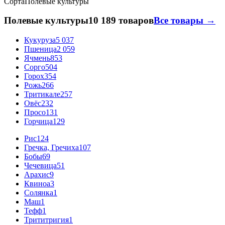
Сорта
Полевые культуры
Полевые культуры
10 189 товаров
Все товары →
Кукуруза
5 037
Пшеница
2 059
Ячмень
853
Сорго
504
Горох
354
Рожь
266
Тритикале
257
Овёс
232
Просо
131
Горчица
129
Рис
124
Гречка, Гречиха
107
Бобы
69
Чечевица
51
Арахис
9
Квиноа
3
Солянка
1
Маш
1
Тефф
1
Трититригия
1