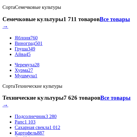
Сорта
Семечковые культуры
Семечковые культуры
1 711 товаров
Все товары
→
Яблоня
760
Виноград
501
Груша
349
Айва
45
Черемуха
28
Хурма
27
Мушмула
1
Сорта
Технические культуры
Технические культуры
7 626 товаров
Все товары
→
Подсолнечник
3 280
Рапс
1 103
Сахарная свекла
1 012
Картофель
887