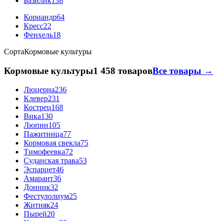
Базилик
138
Кориандр
64
Кресс
22
Фенхель
18
Сорта
Кормовые культуры
Кормовые культуры
1 458 товаров
Все товары →
Люцерна
236
Клевер
231
Кострец
168
Вика
130
Люпин
105
Пажитница
77
Кормовая свекла
75
Тимофеевка
72
Суданская трава
53
Эспарцет
46
Амарант
36
Донник
32
Фестулолиум
25
Житняк
24
Пырей
20