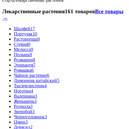
Сорта
Лекарственные растения
Лекарственные растения
161 товаров
Все товары
→
Шалфей
17
Портулак
10
Расторопша
9
Стевия
9
Мелисса
9
Полынь
9
Розмарин
8
Эхинацея
7
Ромашка
6
Чайное растение
6
Лимонник китайский
5
Тысячелистник
4
Ноготки
4
Валериана
3
Женьшень
3
Родиола
3
Зверобой
3
Черноголовник
3
Цмин
3
Девясил
2