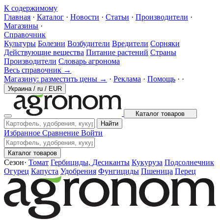
К содержимому
Главная
·
Каталог
·
Новости
·
Статьи
·
Производители
·
Магазины
·
Справочник
Культуры
Болезни
Возбудители
Вредители
Сорняки
Действующие вещества
Питание растений
Страны
Производители
Словарь агронома
Весь справочник →
Магазину: разместить цены →
·
Реклама
·
Помощь
·
·
Украина
/
ru
/
EUR
Каталог товаров
Найти
Избранное
Сравнение
Войти
Каталог товаров
Сезон
·
Томат
Гербициды, Десиканты
Кукуруза
Подсолнечник
Огурец
Капуста
Удобрения
Фунгициды
Пшеница
Перец