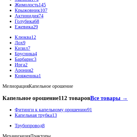
Жимолость
145
Крыжовник
107
Актинидия
74
Голубика
68
Ежевика
29
Клюква
12
Лох
9
Кизил
7
Брусника
4
Барбарис
3
Ирга
2
Арония
2
Княженика
1
Мелиорация
Капельное орошение
Капельное орошение
112 товаров
Все товары →
Фитинги к капельному орошению
91
Капельная трубка
13
Трубопровод
8
Механизация
Тракторы