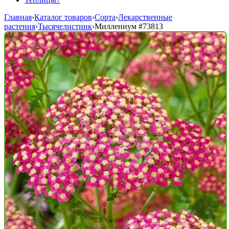
Главная
›
Каталог товаров
›
Сорта
›
Лекарственные
растения
›
Тысячелистник
›
Миллениум
#73813