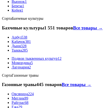
Вьюнок
1
Береза
1
Кобея
1
Сорта
Бахчевые культуры
Бахчевые культуры
1 551 товаров
Все товары →
Арбуз
538
Кабачок
381
Дыня
328
Тыква
285
Подвои тыквенных культур
12
Момордика
5
Лагенария
2
Сорта
Газонные травы
Газонные травы
445 товаров
Все товары →
Овсяница
224
Мятлик
89
Райграс
68
Ежа
29