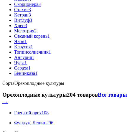
Скорцонера
3
Стахис
3
Катран
3
Витлуф
3
Хрен
3
Мелотрия
2
Овсяный корень
1
Якон
1
Клаусия
1
Топинсолнечник
1
Ангурия
1
Чуфа
1
Сараха
1
Бенинказа
1
Сорта
Орехоплодные культуры
Орехоплодные культуры
204 товаров
Все товары
→
Грецкий орех
108
Фундук, Лещина
96