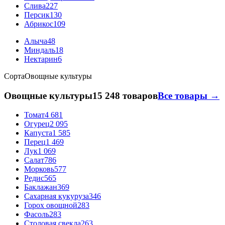
Слива
227
Персик
130
Абрикос
109
Алыча
48
Миндаль
18
Нектарин
6
Сорта
Овощные культуры
Овощные культуры
15 248 товаров
Все товары →
Томат
4 681
Огурец
2 095
Капуста
1 585
Перец
1 469
Лук
1 069
Салат
786
Морковь
577
Редис
565
Баклажан
369
Сахарная кукуруза
346
Горох овощной
283
Фасоль
283
Столовая свекла
263