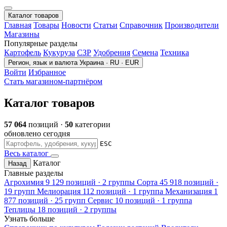
Каталог товаров
Главная
Товары
Новости
Статьи
Справочник
Производители
Магазины
Популярные разделы
Картофель
Кукуруза
СЗР
Удобрения
Семена
Техника
Регион, язык и валюта
Украина · RU · EUR
Войти
Избранное
Стать магазином-партнёром
Каталог товаров
57 064
позиций ·
50
категории
обновлено сегодня
ESC
Весь каталог
Каталог
Назад
Главные разделы
Агрохимия
9 129 позиций · 2 группы
Сорта
45 918 позиций ·
19 групп
Мелиорация
112 позиций · 1 группа
Механизация
1
877 позиций · 25 групп
Сервис
10 позиций · 1 группа
Теплицы
18 позиций · 2 группы
Узнать больше