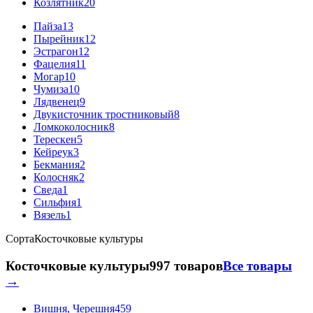
Козлятник
20
Пайза
13
Пырейник
12
Эстрагон
12
Фацелия
11
Могар
10
Чумиза
10
Лядвенец
9
Двукисточник тростниковый
8
Ломкоколосник
8
Терескен
5
Кейреук
3
Бекмания
2
Колосняк
2
Сведа
1
Сильфия
1
Вязель
1
Сорта
Косточковые культуры
Косточковые культуры
997 товаров
Все товары
→
Вишня, Черешня
459