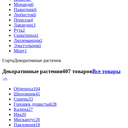
Монарда
6
Пажитник
6
Любисток
6
Перилла
4
Лавандин
3
Рута
2
Скрытница
1
Ляллеманция
1
Эльсгольция
1
Мирт
1
Сорта
Декоративные растения
Декоративные растения
407 товаров
Все товары
→
Облепиха
104
Шиповник
41
Сирень
33
Горошек душистый
28
Калина
27
Ива
20
Мискантус
20
Павловния
18