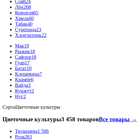
Соя
824
Лён
208
Конопля
65
Хмель
60
Табак
40
Сурепица
23
Хлопчатник
22
Мак
19
Рыжик
18
Сафлор
18
Гуар
17
Батат
10
Клещевина
7
Крамбе
6
Вайда
3
Кунжут
2
Нуг
2
Сорта
Цветочные культуры
Цветочные культуры
3 458 товаров
Все товары →
Тюльпаны
1 506
Роза
283