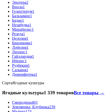
Энотера
2
Виола
1
Гелиптерум
1
Бальзамин
1
Бадан
1
Незабудка
1
Мирабилис
1
Резеда
1
Целозия
1
Брахикома
1
Лобелия
1
Лихнис
1
Гайллардия
1
Иберис
1
Рудбекия
1
Сальвия
1
Диморфотека
1
Сорта
Ягодные культуры
Ягодные культуры
1 339 товаров
Все товары →
Смородина
463
Земляника, Клубника
239
Малина
174