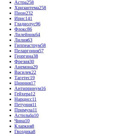
Астра
258
Хризантема
258
Пион
232
Ирис
141
Гладиолус
96
Флокс
86
Лилейник
64
Лилия
63
Гиппеаструм
58
Пеларгония
57
Георгина
38
Фрезия
30
Анемона
29
Василек
22
Тагетес
19
Цинния
17
Антирринум
16
Гейхера
12
Нарцисс
11
Петуния
11
Примула
11
Астильба
10
Чина
10
Кларкия
8
Гвоздика
8