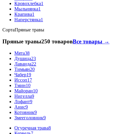
Кровохлебка
1
Мыльнянка
1
Крапива
1
Наперстянка
1
Сорта
Пряные травы
Пряные травы
250 товаров
Все товары →
Мята
38
Душица
23
Лаванда
22
Тимьян
20
Чабер
19
Иссоп
17
Тмин
10
Майоран
10
Нигелла
9
Лофант
9
Анис
9
Котовник
9
Змееголовник
9
Огуречная трава
8
Кервель
7