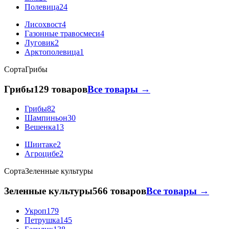
Полевица
24
Лисохвост
4
Газонные травосмеси
4
Луговик
2
Арктополевица
1
Сорта
Грибы
Грибы
129 товаров
Все товары →
Грибы
82
Шампиньон
30
Вешенка
13
Шиитаке
2
Агроцибе
2
Сорта
Зеленные культуры
Зеленные культуры
566 товаров
Все товары →
Укроп
179
Петрушка
145