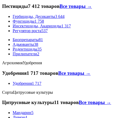
Пестициды
7 412 товаров
Все товары →
Гербициды, Десиканты
3 644
Фунгициды
1 758
Инсектициды, Акарициды
1 317
Регулятор роста
537
Биопрепараты
81
Адьюванты
38
Родентициды
35
Прилипатели
2
Агрохимия
Удобрения
Удобрения
1 717 товаров
Все товары →
Удобрения
1 717
Сорта
Цитрусовые культуры
Цитрусовые культуры
11 товаров
Все товары →
Мандарин
5
Лимон
4