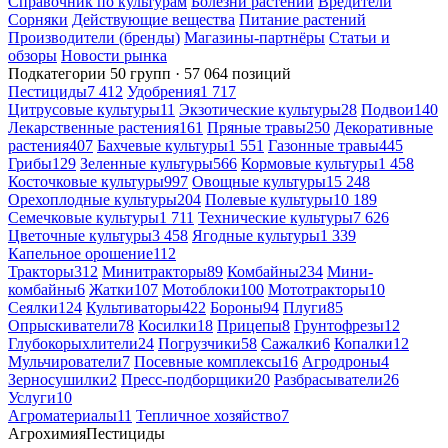
Справочник по культурам
Болезни растений
Вредители
Сорняки
Действующие вещества
Питание растений
Производители (бренды)
Магазины-партнёры
Статьи и
обзоры
Новости рынка
Подкатегории
50 групп · 57 064 позиций
Пестициды
7 412
Удобрения
1 717
Цитрусовые культуры
11
Экзотические культуры
28
Подвои
140
Лекарственные растения
161
Пряные травы
250
Декоративные
растения
407
Бахчевые культуры
1 551
Газонные травы
445
Грибы
129
Зеленные культуры
566
Кормовые культуры
1 458
Косточковые культуры
997
Овощные культуры
15 248
Орехоплодные культуры
204
Полевые культуры
10 189
Семечковые культуры
1 711
Технические культуры
7 626
Цветочные культуры
3 458
Ягодные культуры
1 339
Капельное орошение
112
Тракторы
312
Минитракторы
89
Комбайны
234
Мини-
комбайны
6
Жатки
107
Мотоблоки
100
Мототракторы
10
Сеялки
124
Культиваторы
422
Бороны
94
Плуги
85
Опрыскиватели
78
Косилки
18
Прицепы
8
Грунтофрезы
12
Глубокорыхлители
24
Погрузчики
58
Сажалки
6
Копалки
12
Мульчирователи
7
Посевные комплексы
16
Агродроны
4
Зерносушилки
2
Пресс-подборщики
20
Разбрасыватели
26
Услуги
10
Агроматериалы
11
Тепличное хозяйство
7
Агрохимия
Пестициды