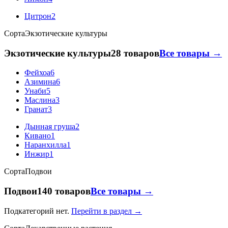
Цитрон
2
Сорта
Экзотические культуры
Экзотические культуры
28 товаров
Все товары →
Фейхоа
6
Азимина
6
Унаби
5
Маслина
3
Гранат
3
Дынная груша
2
Кивано
1
Наранхилла
1
Инжир
1
Сорта
Подвои
Подвои
140 товаров
Все товары →
Подкатегорий нет.
Перейти в раздел →