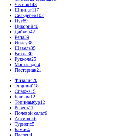
Чеснок
148
Шпинат
117
Сельдерей
102
Нут
69
Цикорий
46
Дайкон
42
Репа
39
Индау
38
Щавель
35
Вигна
30
Руккола
25
Мангольд
24
Пастернак
21
Физалис
20
Эндивий
18
Спаржа
15
Брюква
12
Топинамбур
12
Ревень
11
Полевой салат
9
Артишок
6
Турнепс
5
Бамия
4
Паслен
4