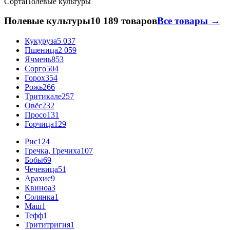
Сорта
Полевые культуры
Полевые культуры
10 189 товаров
Все товары →
Кукуруза
5 037
Пшеница
2 059
Ячмень
853
Сорго
504
Горох
354
Рожь
266
Тритикале
257
Овёс
232
Просо
131
Горчица
129
Рис
124
Гречка, Гречиха
107
Бобы
69
Чечевица
51
Арахис
9
Квиноа
3
Солянка
1
Маш
1
Тефф
1
Трититригия
1