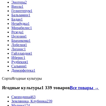
Энотера
2
Виола
1
Гелиптерум
1
Бальзамин
1
Бадан
1
Незабудка
1
Мирабилис
1
Резеда
1
Целозия
1
Брахикома
1
Лобелия
1
Лихнис
1
Гайллардия
1
Иберис
1
Рудбекия
1
Сальвия
1
Диморфотека
1
Сорта
Ягодные культуры
Ягодные культуры
1 339 товаров
Все товары →
Смородина
463
Земляника, Клубника
239
Малина
174