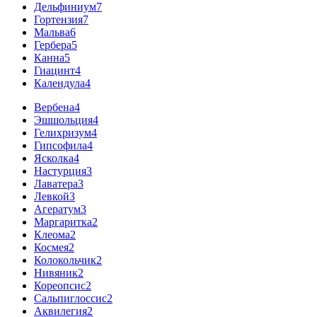
Дельфиниум
7
Гортензия
7
Мальва
6
Гербера
5
Канна
5
Гиацинт
4
Календула
4
Вербена
4
Эшшольция
4
Гелихризум
4
Гипсофила
4
Ясколка
4
Настурция
3
Лаватера
3
Левкой
3
Агератум
3
Маргаритка
2
Клеома
2
Космея
2
Колокольчик
2
Нивяник
2
Кореопсис
2
Сальпиглоссис
2
Аквилегия
2