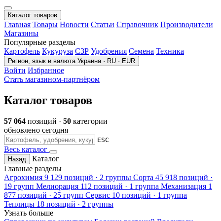
Каталог товаров
Главная
Товары
Новости
Статьи
Справочник
Производители
Магазины
Популярные разделы
Картофель
Кукуруза
СЗР
Удобрения
Семена
Техника
Регион, язык и валюта
Украина · RU · EUR
Войти
Избранное
Стать магазином-партнёром
Каталог товаров
57 064
позиций ·
50
категории
обновлено сегодня
ESC
Весь каталог
Каталог
Назад
Главные разделы
Агрохимия
9 129 позиций · 2 группы
Сорта
45 918 позиций ·
19 групп
Мелиорация
112 позиций · 1 группа
Механизация
1
877 позиций · 25 групп
Сервис
10 позиций · 1 группа
Теплицы
18 позиций · 2 группы
Узнать больше