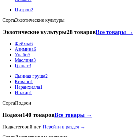
Цитрон
2
Сорта
Экзотические культуры
Экзотические культуры
28 товаров
Все товары →
Фейхоа
6
Азимина
6
Унаби
5
Маслина
3
Гранат
3
Дынная груша
2
Кивано
1
Наранхилла
1
Инжир
1
Сорта
Подвои
Подвои
140 товаров
Все товары →
Подкатегорий нет.
Перейти в раздел →