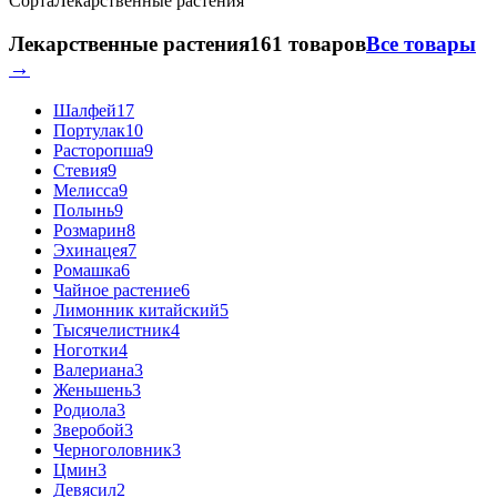
Сорта
Лекарственные растения
Лекарственные растения
161 товаров
Все товары
→
Шалфей
17
Портулак
10
Расторопша
9
Стевия
9
Мелисса
9
Полынь
9
Розмарин
8
Эхинацея
7
Ромашка
6
Чайное растение
6
Лимонник китайский
5
Тысячелистник
4
Ноготки
4
Валериана
3
Женьшень
3
Родиола
3
Зверобой
3
Черноголовник
3
Цмин
3
Девясил
2