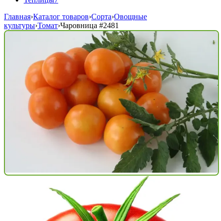
Главная
›
Каталог товаров
›
Сорта
›
Овощные
культуры
›
Томат
›
Чаровница
#2481