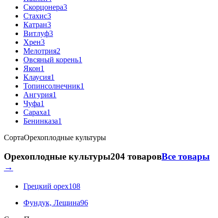
Скорцонера
3
Стахис
3
Катран
3
Витлуф
3
Хрен
3
Мелотрия
2
Овсяный корень
1
Якон
1
Клаусия
1
Топинсолнечник
1
Ангурия
1
Чуфа
1
Сараха
1
Бенинказа
1
Сорта
Орехоплодные культуры
Орехоплодные культуры
204 товаров
Все товары
→
Грецкий орех
108
Фундук, Лещина
96