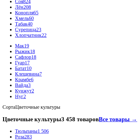
Соя
824
Лён
208
Конопля
65
Хмель
60
Табак
40
Сурепица
23
Хлопчатник
22
Мак
19
Рыжик
18
Сафлор
18
Гуар
17
Батат
10
Клещевина
7
Крамбе
6
Вайда
3
Кунжут
2
Нуг
2
Сорта
Цветочные культуры
Цветочные культуры
3 458 товаров
Все товары →
Тюльпаны
1 506
Роза
283