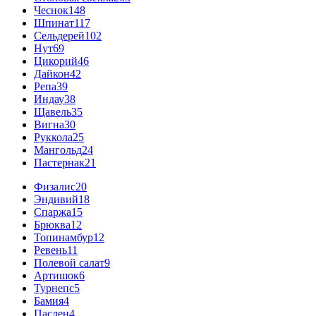
Чеснок
148
Шпинат
117
Сельдерей
102
Нут
69
Цикорий
46
Дайкон
42
Репа
39
Индау
38
Щавель
35
Вигна
30
Руккола
25
Мангольд
24
Пастернак
21
Физалис
20
Эндивий
18
Спаржа
15
Брюква
12
Топинамбур
12
Ревень
11
Полевой салат
9
Артишок
6
Турнепс
5
Бамия
4
Паслен
4