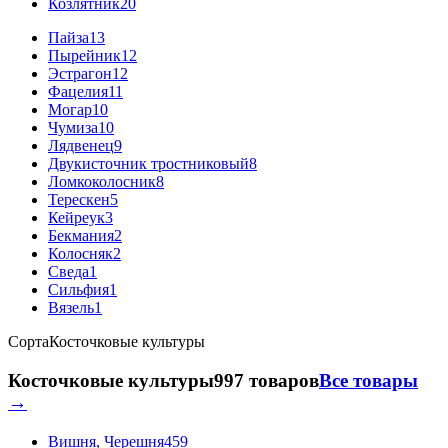
Козлятник
20
Пайза
13
Пырейник
12
Эстрагон
12
Фацелия
11
Могар
10
Чумиза
10
Лядвенец
9
Двукисточник тростниковый
8
Ломкоколосник
8
Терескен
5
Кейреук
3
Бекмания
2
Колосняк
2
Сведа
1
Сильфия
1
Вязель
1
Сорта
Косточковые культуры
Косточковые культуры
997 товаров
Все товары
→
Вишня, Черешня
459