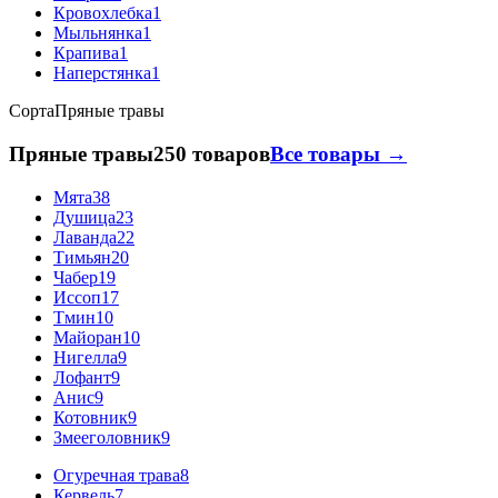
Кровохлебка
1
Мыльнянка
1
Крапива
1
Наперстянка
1
Сорта
Пряные травы
Пряные травы
250 товаров
Все товары →
Мята
38
Душица
23
Лаванда
22
Тимьян
20
Чабер
19
Иссоп
17
Тмин
10
Майоран
10
Нигелла
9
Лофант
9
Анис
9
Котовник
9
Змееголовник
9
Огуречная трава
8
Кервель
7