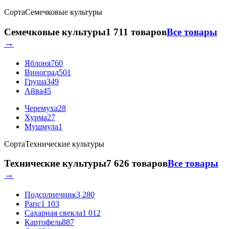
Сорта
Семечковые культуры
Семечковые культуры
1 711 товаров
Все товары
→
Яблоня
760
Виноград
501
Груша
349
Айва
45
Черемуха
28
Хурма
27
Мушмула
1
Сорта
Технические культуры
Технические культуры
7 626 товаров
Все товары
→
Подсолнечник
3 280
Рапс
1 103
Сахарная свекла
1 012
Картофель
887