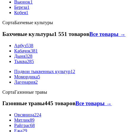
Вьюнок
1
Береза
1
Кобея
1
Сорта
Бахчевые культуры
Бахчевые культуры
1 551 товаров
Все товары →
Арбуз
538
Кабачок
381
Дыня
328
Тыква
285
Подвои тыквенных культур
12
Момордика
5
Лагенария
2
Сорта
Газонные травы
Газонные травы
445 товаров
Все товары →
Овсяница
224
Мятлик
89
Райграс
68
Ежа
29