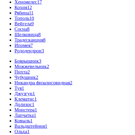
Хеномелес
17
Кохия
12
Рябина
11
Тополь
10
Вейгела
9
Сосна
8
Шелковица
8
Традесканция
8
Ипомея
7
Рододендрон
3
Боярышник
3
Можжевельник
2
Пихта
2
Чубушник
2
Никандра физалисовидная
2
Туя
1
Джузгун
1
Клематис
1
Долихос
1
Монстера
1
Лапчатка
1
Ковыль
1
Вальдштейния
1
Ольха
1