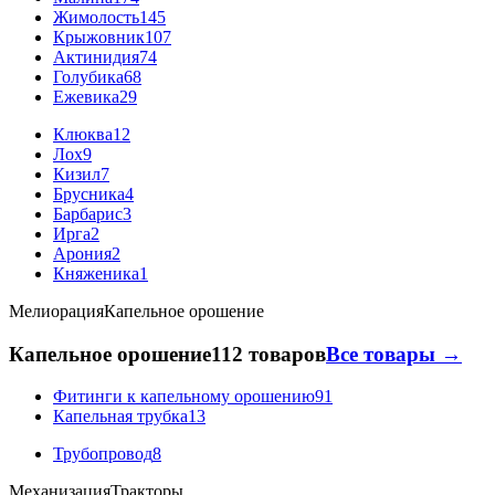
Жимолость
145
Крыжовник
107
Актинидия
74
Голубика
68
Ежевика
29
Клюква
12
Лох
9
Кизил
7
Брусника
4
Барбарис
3
Ирга
2
Арония
2
Княженика
1
Мелиорация
Капельное орошение
Капельное орошение
112 товаров
Все товары →
Фитинги к капельному орошению
91
Капельная трубка
13
Трубопровод
8
Механизация
Тракторы