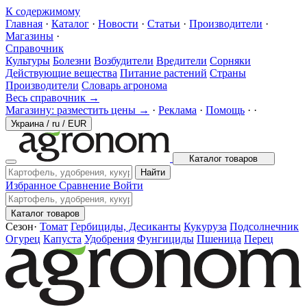
К содержимому
Главная
·
Каталог
·
Новости
·
Статьи
·
Производители
·
Магазины
·
Справочник
Культуры
Болезни
Возбудители
Вредители
Сорняки
Действующие вещества
Питание растений
Страны
Производители
Словарь агронома
Весь справочник →
Магазину: разместить цены →
·
Реклама
·
Помощь
·
·
Украина
/
ru
/
EUR
Каталог товаров
Найти
Избранное
Сравнение
Войти
Каталог товаров
Сезон
·
Томат
Гербициды, Десиканты
Кукуруза
Подсолнечник
Огурец
Капуста
Удобрения
Фунгициды
Пшеница
Перец