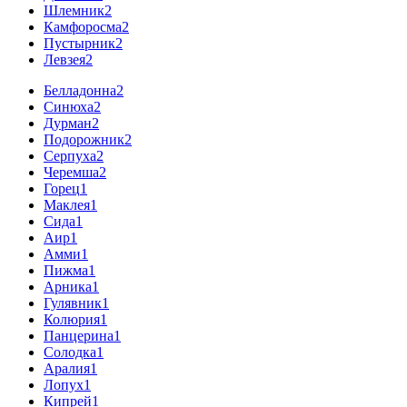
Шлемник
2
Камфоросма
2
Пустырник
2
Левзея
2
Белладонна
2
Синюха
2
Дурман
2
Подорожник
2
Серпуха
2
Черемша
2
Горец
1
Маклея
1
Сида
1
Аир
1
Амми
1
Пижма
1
Арника
1
Гулявник
1
Колюрия
1
Панцерина
1
Солодка
1
Аралия
1
Лопух
1
Кипрей
1