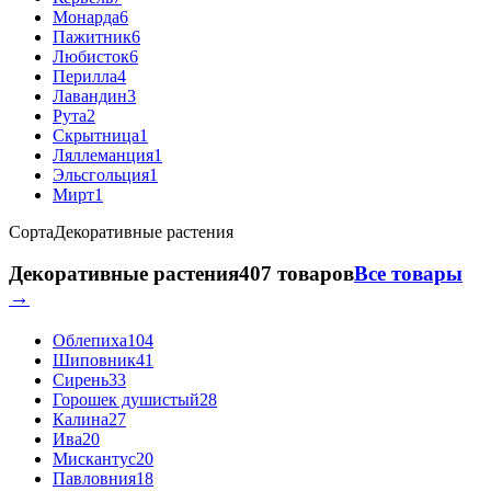
Монарда
6
Пажитник
6
Любисток
6
Перилла
4
Лавандин
3
Рута
2
Скрытница
1
Ляллеманция
1
Эльсгольция
1
Мирт
1
Сорта
Декоративные растения
Декоративные растения
407 товаров
Все товары
→
Облепиха
104
Шиповник
41
Сирень
33
Горошек душистый
28
Калина
27
Ива
20
Мискантус
20
Павловния
18