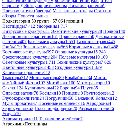
Справочник по культурам
Болезни растений
Вредители
Сорняки
Действующие вещества
Питание растений
Производители (бренды)
Магазины-партнёры
Статьи и
обзоры
Новости рынка
Подкатегории
50 групп · 57 064 позиций
Пестициды
7 412
Удобрения
1 717
Цитрусовые культуры
11
Экзотические культуры
28
Подвои
140
Лекарственные растения
161
Пряные травы
250
Декоративные
растения
407
Бахчевые культуры
1 551
Газонные травы
445
Грибы
129
Зеленные культуры
566
Кормовые культуры
1 458
Косточковые культуры
997
Овощные культуры
15 248
Орехоплодные культуры
204
Полевые культуры
10 189
Семечковые культуры
1 711
Технические культуры
7 626
Цветочные культуры
3 458
Ягодные культуры
1 339
Капельное орошение
112
Тракторы
312
Минитракторы
89
Комбайны
234
Мини-
комбайны
6
Жатки
107
Мотоблоки
100
Мототракторы
10
Сеялки
124
Культиваторы
422
Бороны
94
Плуги
85
Опрыскиватели
78
Косилки
18
Прицепы
8
Грунтофрезы
12
Глубокорыхлители
24
Погрузчики
58
Сажалки
6
Копалки
12
Мульчирователи
7
Посевные комплексы
16
Агродроны
4
Зерносушилки
2
Пресс-подборщики
20
Разбрасыватели
26
Услуги
10
Агроматериалы
11
Тепличное хозяйство
7
Агрохимия
Пестициды