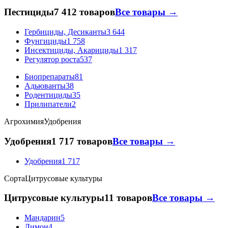
Пестициды
7 412 товаров
Все товары →
Гербициды, Десиканты
3 644
Фунгициды
1 758
Инсектициды, Акарициды
1 317
Регулятор роста
537
Биопрепараты
81
Адьюванты
38
Родентициды
35
Прилипатели
2
Агрохимия
Удобрения
Удобрения
1 717 товаров
Все товары →
Удобрения
1 717
Сорта
Цитрусовые культуры
Цитрусовые культуры
11 товаров
Все товары →
Мандарин
5
Лимон
4