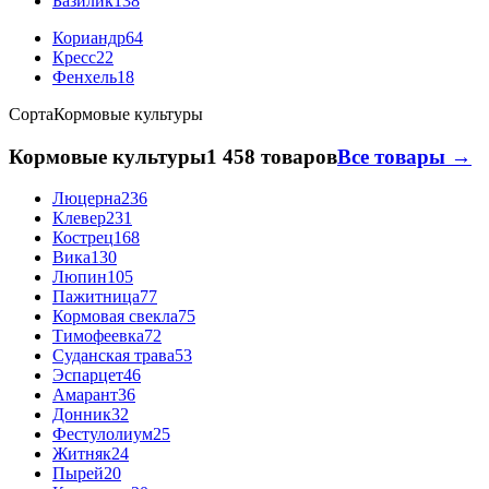
Базилик
138
Кориандр
64
Кресс
22
Фенхель
18
Сорта
Кормовые культуры
Кормовые культуры
1 458 товаров
Все товары →
Люцерна
236
Клевер
231
Кострец
168
Вика
130
Люпин
105
Пажитница
77
Кормовая свекла
75
Тимофеевка
72
Суданская трава
53
Эспарцет
46
Амарант
36
Донник
32
Фестулолиум
25
Житняк
24
Пырей
20