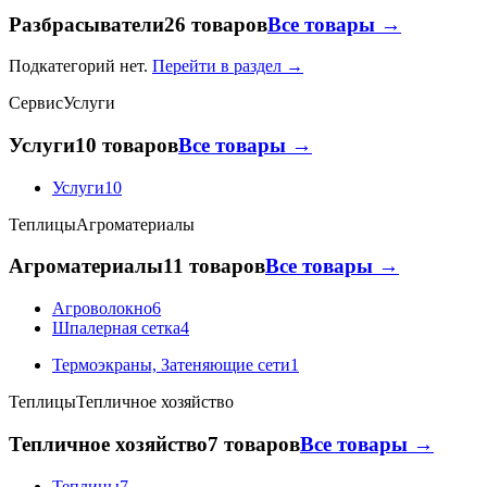
Разбрасыватели
26 товаров
Все товары →
Подкатегорий нет.
Перейти в раздел →
Сервис
Услуги
Услуги
10 товаров
Все товары →
Услуги
10
Теплицы
Агроматериалы
Агроматериалы
11 товаров
Все товары →
Агроволокно
6
Шпалерная сетка
4
Термоэкраны, Затеняющие сети
1
Теплицы
Тепличное хозяйство
Тепличное хозяйство
7 товаров
Все товары →
Теплицы
7