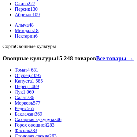
Слива
227
Персик
130
Абрикос
109
Алыча
48
Миндаль
18
Нектарин
6
Сорта
Овощные культуры
Овощные культуры
15 248 товаров
Все товары →
Томат
4 681
Огурец
2 095
Капуста
1 585
Перец
1 469
Лук
1 069
Салат
786
Морковь
577
Редис
565
Баклажан
369
Сахарная кукуруза
346
Горох овощной
283
Фасоль
283
Столовая свекла
263