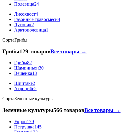
Полевица
24
Лисохвост
4
Газонные травосмеси
4
Луговик
2
Арктополевица
1
Сорта
Грибы
Грибы
129 товаров
Все товары →
Грибы
82
Шампиньон
30
Вешенка
13
Шиитаке
2
Агроцибе
2
Сорта
Зеленные культуры
Зеленные культуры
566 товаров
Все товары →
Укроп
179
Петрушка
145