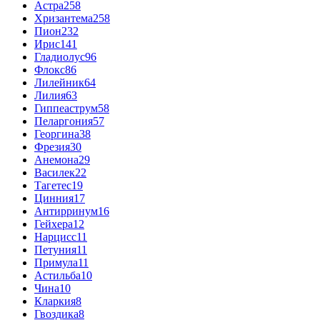
Астра
258
Хризантема
258
Пион
232
Ирис
141
Гладиолус
96
Флокс
86
Лилейник
64
Лилия
63
Гиппеаструм
58
Пеларгония
57
Георгина
38
Фрезия
30
Анемона
29
Василек
22
Тагетес
19
Цинния
17
Антирринум
16
Гейхера
12
Нарцисс
11
Петуния
11
Примула
11
Астильба
10
Чина
10
Кларкия
8
Гвоздика
8