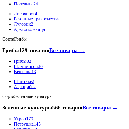
Полевица
24
Лисохвост
4
Газонные травосмеси
4
Луговик
2
Арктополевица
1
Сорта
Грибы
Грибы
129 товаров
Все товары →
Грибы
82
Шампиньон
30
Вешенка
13
Шиитаке
2
Агроцибе
2
Сорта
Зеленные культуры
Зеленные культуры
566 товаров
Все товары →
Укроп
179
Петрушка
145