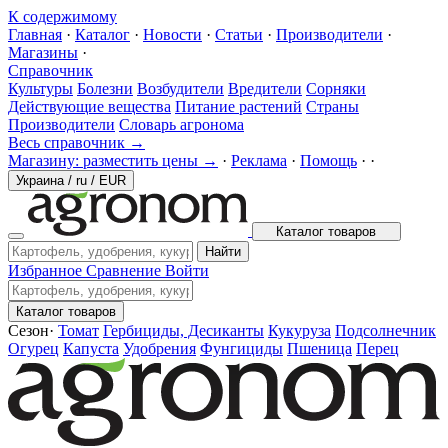
К содержимому
Главная
·
Каталог
·
Новости
·
Статьи
·
Производители
·
Магазины
·
Справочник
Культуры
Болезни
Возбудители
Вредители
Сорняки
Действующие вещества
Питание растений
Страны
Производители
Словарь агронома
Весь справочник →
Магазину: разместить цены →
·
Реклама
·
Помощь
·
·
Украина
/
ru
/
EUR
Каталог товаров
Найти
Избранное
Сравнение
Войти
Каталог товаров
Сезон
·
Томат
Гербициды, Десиканты
Кукуруза
Подсолнечник
Огурец
Капуста
Удобрения
Фунгициды
Пшеница
Перец