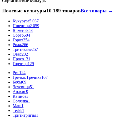
Сорта
Полевые культуры
Полевые культуры
10 189 товаров
Все товары →
Кукуруза
5 037
Пшеница
2 059
Ячмень
853
Сорго
504
Горох
354
Рожь
266
Тритикале
257
Овёс
232
Просо
131
Горчица
129
Рис
124
Гречка, Гречиха
107
Бобы
69
Чечевица
51
Арахис
9
Квиноа
3
Солянка
1
Маш
1
Тефф
1
Трититригия
1