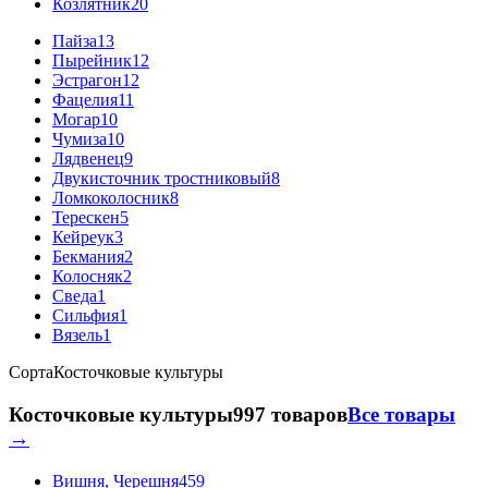
Козлятник
20
Пайза
13
Пырейник
12
Эстрагон
12
Фацелия
11
Могар
10
Чумиза
10
Лядвенец
9
Двукисточник тростниковый
8
Ломкоколосник
8
Терескен
5
Кейреук
3
Бекмания
2
Колосняк
2
Сведа
1
Сильфия
1
Вязель
1
Сорта
Косточковые культуры
Косточковые культуры
997 товаров
Все товары
→
Вишня, Черешня
459