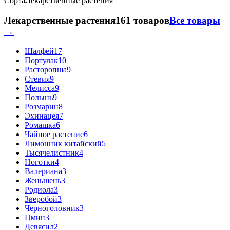
Сорта
Лекарственные растения
Лекарственные растения
161 товаров
Все товары
→
Шалфей
17
Портулак
10
Расторопша
9
Стевия
9
Мелисса
9
Полынь
9
Розмарин
8
Эхинацея
7
Ромашка
6
Чайное растение
6
Лимонник китайский
5
Тысячелистник
4
Ноготки
4
Валериана
3
Женьшень
3
Родиола
3
Зверобой
3
Черноголовник
3
Цмин
3
Девясил
2