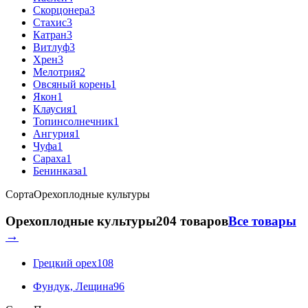
Скорцонера
3
Стахис
3
Катран
3
Витлуф
3
Хрен
3
Мелотрия
2
Овсяный корень
1
Якон
1
Клаусия
1
Топинсолнечник
1
Ангурия
1
Чуфа
1
Сараха
1
Бенинказа
1
Сорта
Орехоплодные культуры
Орехоплодные культуры
204 товаров
Все товары
→
Грецкий орех
108
Фундук, Лещина
96