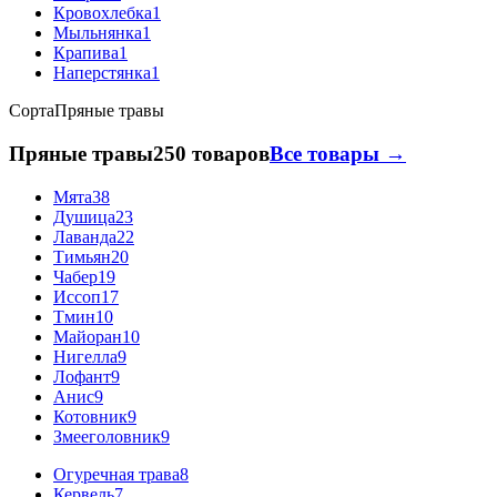
Кровохлебка
1
Мыльнянка
1
Крапива
1
Наперстянка
1
Сорта
Пряные травы
Пряные травы
250 товаров
Все товары →
Мята
38
Душица
23
Лаванда
22
Тимьян
20
Чабер
19
Иссоп
17
Тмин
10
Майоран
10
Нигелла
9
Лофант
9
Анис
9
Котовник
9
Змееголовник
9
Огуречная трава
8
Кервель
7