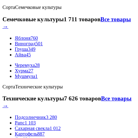
Сорта
Семечковые культуры
Семечковые культуры
1 711 товаров
Все товары
→
Яблоня
760
Виноград
501
Груша
349
Айва
45
Черемуха
28
Хурма
27
Мушмула
1
Сорта
Технические культуры
Технические культуры
7 626 товаров
Все товары
→
Подсолнечник
3 280
Рапс
1 103
Сахарная свекла
1 012
Картофель
887