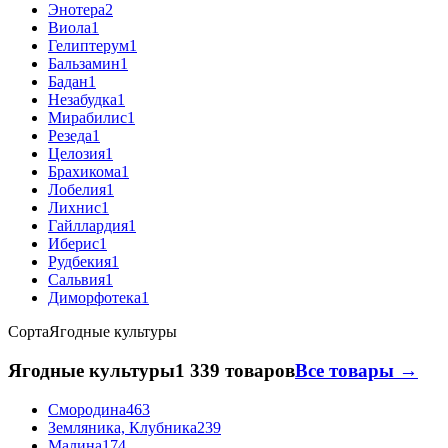
Энотера
2
Виола
1
Гелиптерум
1
Бальзамин
1
Бадан
1
Незабудка
1
Мирабилис
1
Резеда
1
Целозия
1
Брахикома
1
Лобелия
1
Лихнис
1
Гайллардия
1
Иберис
1
Рудбекия
1
Сальвия
1
Диморфотека
1
Сорта
Ягодные культуры
Ягодные культуры
1 339 товаров
Все товары →
Смородина
463
Земляника, Клубника
239
Малина
174