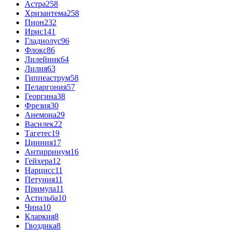
Астра
258
Хризантема
258
Пион
232
Ирис
141
Гладиолус
96
Флокс
86
Лилейник
64
Лилия
63
Гиппеаструм
58
Пеларгония
57
Георгина
38
Фрезия
30
Анемона
29
Василек
22
Тагетес
19
Цинния
17
Антирринум
16
Гейхера
12
Нарцисс
11
Петуния
11
Примула
11
Астильба
10
Чина
10
Кларкия
8
Гвоздика
8