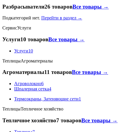
Разбрасыватели
26 товаров
Все товары →
Подкатегорий нет.
Перейти в раздел →
Сервис
Услуги
Услуги
10 товаров
Все товары →
Услуги
10
Теплицы
Агроматериалы
Агроматериалы
11 товаров
Все товары →
Агроволокно
6
Шпалерная сетка
4
Термоэкраны, Затеняющие сети
1
Теплицы
Тепличное хозяйство
Тепличное хозяйство
7 товаров
Все товары →
Теплицы
7