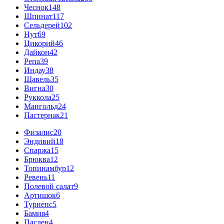
Чеснок
148
Шпинат
117
Сельдерей
102
Нут
69
Цикорий
46
Дайкон
42
Репа
39
Индау
38
Щавель
35
Вигна
30
Руккола
25
Мангольд
24
Пастернак
21
Физалис
20
Эндивий
18
Спаржа
15
Брюква
12
Топинамбур
12
Ревень
11
Полевой салат
9
Артишок
6
Турнепс
5
Бамия
4
Паслен
4