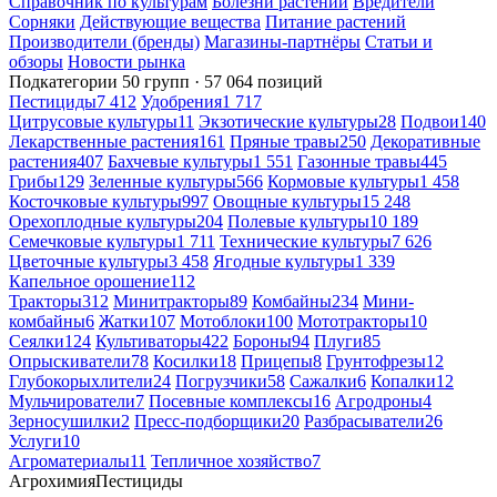
Справочник по культурам
Болезни растений
Вредители
Сорняки
Действующие вещества
Питание растений
Производители (бренды)
Магазины-партнёры
Статьи и
обзоры
Новости рынка
Подкатегории
50 групп · 57 064 позиций
Пестициды
7 412
Удобрения
1 717
Цитрусовые культуры
11
Экзотические культуры
28
Подвои
140
Лекарственные растения
161
Пряные травы
250
Декоративные
растения
407
Бахчевые культуры
1 551
Газонные травы
445
Грибы
129
Зеленные культуры
566
Кормовые культуры
1 458
Косточковые культуры
997
Овощные культуры
15 248
Орехоплодные культуры
204
Полевые культуры
10 189
Семечковые культуры
1 711
Технические культуры
7 626
Цветочные культуры
3 458
Ягодные культуры
1 339
Капельное орошение
112
Тракторы
312
Минитракторы
89
Комбайны
234
Мини-
комбайны
6
Жатки
107
Мотоблоки
100
Мототракторы
10
Сеялки
124
Культиваторы
422
Бороны
94
Плуги
85
Опрыскиватели
78
Косилки
18
Прицепы
8
Грунтофрезы
12
Глубокорыхлители
24
Погрузчики
58
Сажалки
6
Копалки
12
Мульчирователи
7
Посевные комплексы
16
Агродроны
4
Зерносушилки
2
Пресс-подборщики
20
Разбрасыватели
26
Услуги
10
Агроматериалы
11
Тепличное хозяйство
7
Агрохимия
Пестициды