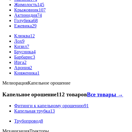
Жимолость
145
Крыжовник
107
Актинидия
74
Голубика
68
Ежевика
29
Клюква
12
Лох
9
Кизил
7
Брусника
4
Барбарис
3
Ирга
2
Арония
2
Княженика
1
Мелиорация
Капельное орошение
Капельное орошение
112 товаров
Все товары →
Фитинги к капельному орошению
91
Капельная трубка
13
Трубопровод
8
Механизация
Тракторы