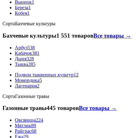
Вьюнок
1
Береза
1
Кобея
1
Сорта
Бахчевые культуры
Бахчевые культуры
1 551 товаров
Все товары →
Арбуз
538
Кабачок
381
Дыня
328
Тыква
285
Подвои тыквенных культур
12
Момордика
5
Лагенария
2
Сорта
Газонные травы
Газонные травы
445 товаров
Все товары →
Овсяница
224
Мятлик
89
Райграс
68
Ежа
29