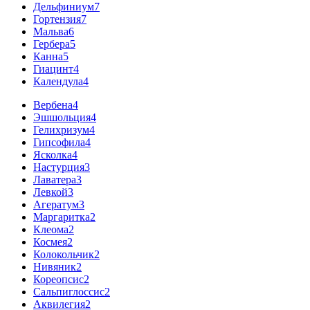
Дельфиниум
7
Гортензия
7
Мальва
6
Гербера
5
Канна
5
Гиацинт
4
Календула
4
Вербена
4
Эшшольция
4
Гелихризум
4
Гипсофила
4
Ясколка
4
Настурция
3
Лаватера
3
Левкой
3
Агератум
3
Маргаритка
2
Клеома
2
Космея
2
Колокольчик
2
Нивяник
2
Кореопсис
2
Сальпиглоссис
2
Аквилегия
2