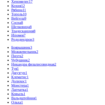
Хеномелес
17
Кохия
12
Рябина
11
Тополь
10
Вейгела
9
Сосна
8
Шелковица
8
Традесканция
8
Ипомея
7
Рододендрон
3
Боярышник
3
Можжевельник
2
Пихта
2
Чубушник
2
Никандра физалисовидная
2
Туя
1
Джузгун
1
Клематис
1
Долихос
1
Монстера
1
Лапчатка
1
Ковыль
1
Вальдштейния
1
Ольха
1