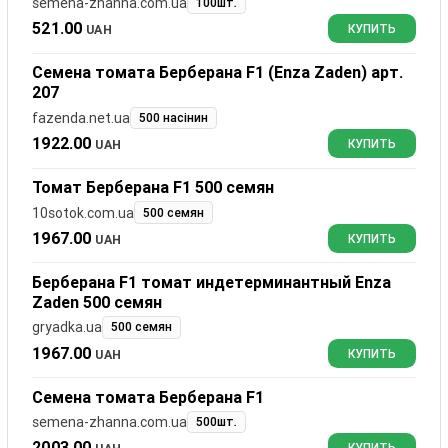
semena-zhanna.com.ua
100шт.
521.00
UAH
КУПИТЬ
Семена томата Берберана F1 (Enza Zaden) арт.
207
fazenda.net.ua
500 насінин
1922.00
UAH
КУПИТЬ
Томат Берберана F1 500 семян
10sotok.com.ua
500 семян
1967.00
UAH
КУПИТЬ
Берберана F1 томат индетерминантный Enza
Zaden 500 семян
gryadka.ua
500 семян
1967.00
UAH
КУПИТЬ
Семена томата Берберана F1
semena-zhanna.com.ua
500шт.
2003.00