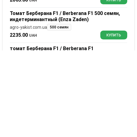
UAH
КУПИТЬ
Томат Берберана F1 / Berberana F1 500 семян,
индетерминантный (Enza Zaden)
agro-yakist.com.ua
500 семян
2235.00
UAH
КУПИТЬ
томат Берберана F1 / Berberana F1
internet-kaplya.com.ua
500 сем.
2235.00
UAH
КУПИТЬ
500 насінин
pomidorka.com.ua
500 насінин
3404.25
UAH
КУПИТЬ
Отзывы
Берберана F1