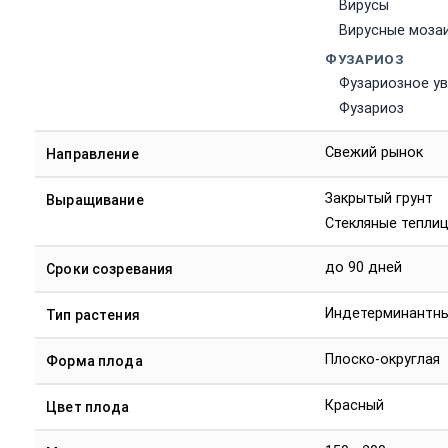
Вирусы
Вирусные моза
ФУЗАРИОЗ
Фузариозное у
Фузариоз
Свежий рынок
Направление
Закрытый грунт
Выращивание
Стекляные тепли
до 90 дней
Сроки созревания
Индетерминантн
Тип растения
Плоско-округлая
Форма плода
Красный
Цвет плода