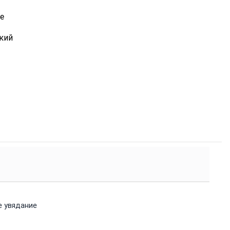
е
ркий
е увядание