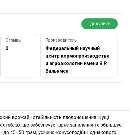
ГДЕ КУПИТЬ
Отзывы
Производитель
0
Федеральный научный
центр кормопроизводства
и агроэкологии имени В.Р.
Вильямса
сокий врожай і стабільність плодоношення. Кущі
х стеблах, що забезпечує гарне запилення та збільшує
 до 45–50 грам, усічено‑конусоподібні, однакового