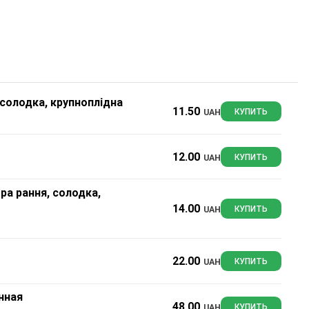
 солодка, крупноплідна
11.50
UAH
КУПИТЬ
12.00
UAH
КУПИТЬ
ра рання, солодка,
14.00
UAH
КУПИТЬ
22.00
UAH
КУПИТЬ
нная
48.00
UAH
КУПИТЬ