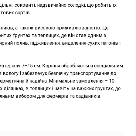
ільні, соковиті, надзвичайно солодкі, що робить їх
тових сортів.
ідників, а також високою приживлюваністю. Це
тих ґрунтах та теплицях, де він став одним з
рний полив, підживлення, видалення сухих пагонів і
атеріалу 7–15 см. Коріння обробляється спеціальним
є вологу і забезпечує безпечну транспортування до
 герметична й надійна. Мінімальне замовлення – 10
ділянках, в теплицях і навіть на важких ґрунтах, де
бливим вибором для фермерів та садівників.