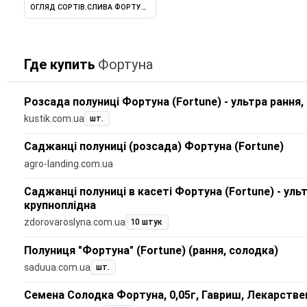
ОГЛЯД СОРТІВ.СЛИВА ФОРТУНА
Где купить
Фортуна
Розсада полуниці Фортуна (Fortune) - ультра рання,
kustik.com.ua
шт.
Саджанці полуниці (розсада) Фортуна (Fortune)
agro-landing.com.ua
Саджанці полуниці в касеті Фортуна (Fortune) - ульт
крупноплідна
zdorovaroslyna.com.ua
10 штук
Полуниця "Фортуна" (Fortune) (рання, солодка)
saduua.com.ua
шт.
Семена Солодка Фортуна, 0,05г, Гавриш, Лекарстве