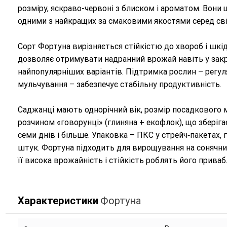
розміру, яскраво-червоні з блиском і ароматом. Вони щ
одними з найкращих за смаковими якостями серед сві
Сорт Фортуна вирізняється стійкістю до хвороб і шк
дозволяє отримувати надранний врожай навіть у закри
найпопулярніших варіантів. Підтримка рослин – регуля
мульчування – забезпечує стабільну продуктивність.
Саджанці мають однорічний вік, розмір посадкового м
розчином «говорунці» (глиняна + екофлок), що зберіга
семи днів і більше. Упаковка – ПКС у стрейч‑пакетах,
штук. Фортуна підходить для вирощування на сонячних 
її висока врожайність і стійкість роблять його прива
Характеристики
Фортуна