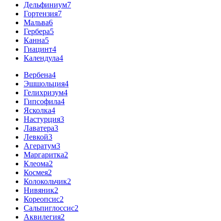
Дельфиниум
7
Гортензия
7
Мальва
6
Гербера
5
Канна
5
Гиацинт
4
Календула
4
Вербена
4
Эшшольция
4
Гелихризум
4
Гипсофила
4
Ясколка
4
Настурция
3
Лаватера
3
Левкой
3
Агератум
3
Маргаритка
2
Клеома
2
Космея
2
Колокольчик
2
Нивяник
2
Кореопсис
2
Сальпиглоссис
2
Аквилегия
2