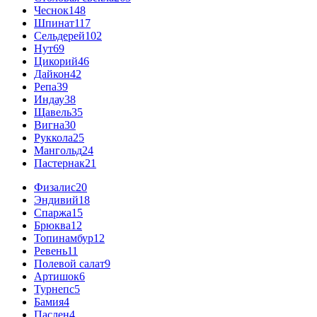
Чеснок
148
Шпинат
117
Сельдерей
102
Нут
69
Цикорий
46
Дайкон
42
Репа
39
Индау
38
Щавель
35
Вигна
30
Руккола
25
Мангольд
24
Пастернак
21
Физалис
20
Эндивий
18
Спаржа
15
Брюква
12
Топинамбур
12
Ревень
11
Полевой салат
9
Артишок
6
Турнепс
5
Бамия
4
Паслен
4