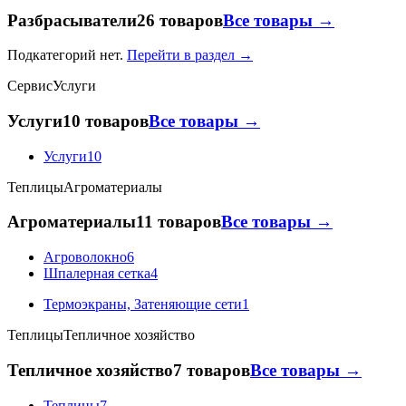
Разбрасыватели
26 товаров
Все товары →
Подкатегорий нет.
Перейти в раздел →
Сервис
Услуги
Услуги
10 товаров
Все товары →
Услуги
10
Теплицы
Агроматериалы
Агроматериалы
11 товаров
Все товары →
Агроволокно
6
Шпалерная сетка
4
Термоэкраны, Затеняющие сети
1
Теплицы
Тепличное хозяйство
Тепличное хозяйство
7 товаров
Все товары →
Теплицы
7