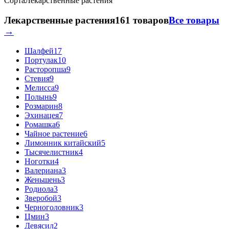
Сорта
Лекарственные растения
Лекарственные растения
161 товаров
Все товары
→
Шалфей
17
Портулак
10
Расторопша
9
Стевия
9
Мелисса
9
Полынь
9
Розмарин
8
Эхинацея
7
Ромашка
6
Чайное растение
6
Лимонник китайский
5
Тысячелистник
4
Ноготки
4
Валериана
3
Женьшень
3
Родиола
3
Зверобой
3
Черноголовник
3
Цмин
3
Девясил
2