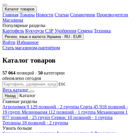
Каталог товаров
Главная
Товары
Новости
Статьи
Справочник
Производители
Магазины
Популярные разделы
Картофель
Кукуруза
СЗР
Удобрения
Семена
Техника
Регион, язык и валюта
Украина · RU · EUR
Войти
Избранное
Стать магазином-партнёром
Каталог товаров
57 064
позиций ·
50
категории
обновлено сегодня
ESC
Весь каталог
Каталог
Назад
Главные разделы
Агрохимия
9 129 позиций · 2 группы
Сорта
45 918 позиций ·
19 групп
Мелиорация
112 позиций · 1 группа
Механизация
1
877 позиций · 25 групп
Сервис
10 позиций · 1 группа
Теплицы
18 позиций · 2 группы
Узнать больше