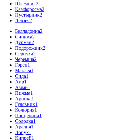
Шлемник
2
Камфоросма
2
Пустырник
2
Левзея
2
Белладонна
2
Синюха
2
Дурман
2
Подорожник
2
Серпуха
2
Черемша
2
Горец
1
Маклея
1
Сида
1
Аир
1
Амми
1
Пижма
1
Арника
1
Гулявник
1
Колюрия
1
Панцерина
1
Солодка
1
Аралия
1
Лопух
1
Кипрей
1