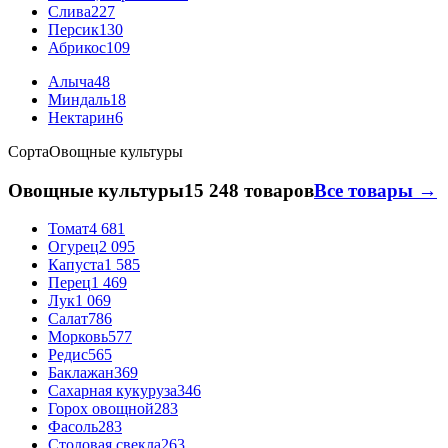
Слива
227
Персик
130
Абрикос
109
Алыча
48
Миндаль
18
Нектарин
6
Сорта
Овощные культуры
Овощные культуры
15 248 товаров
Все товары →
Томат
4 681
Огурец
2 095
Капуста
1 585
Перец
1 469
Лук
1 069
Салат
786
Морковь
577
Редис
565
Баклажан
369
Сахарная кукуруза
346
Горох овощной
283
Фасоль
283
Столовая свекла
263