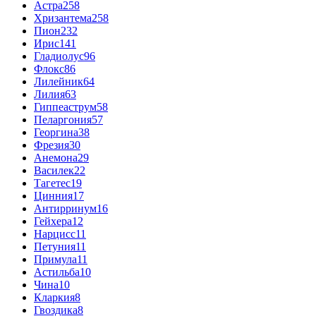
Астра
258
Хризантема
258
Пион
232
Ирис
141
Гладиолус
96
Флокс
86
Лилейник
64
Лилия
63
Гиппеаструм
58
Пеларгония
57
Георгина
38
Фрезия
30
Анемона
29
Василек
22
Тагетес
19
Цинния
17
Антирринум
16
Гейхера
12
Нарцисс
11
Петуния
11
Примула
11
Астильба
10
Чина
10
Кларкия
8
Гвоздика
8