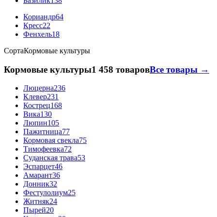
Базилик
138
Кориандр
64
Кресс
22
Фенхель
18
Сорта
Кормовые культуры
Кормовые культуры
1 458 товаров
Все товары →
Люцерна
236
Клевер
231
Кострец
168
Вика
130
Люпин
105
Пажитница
77
Кормовая свекла
75
Тимофеевка
72
Суданская трава
53
Эспарцет
46
Амарант
36
Донник
32
Фестулолиум
25
Житняк
24
Пырей
20