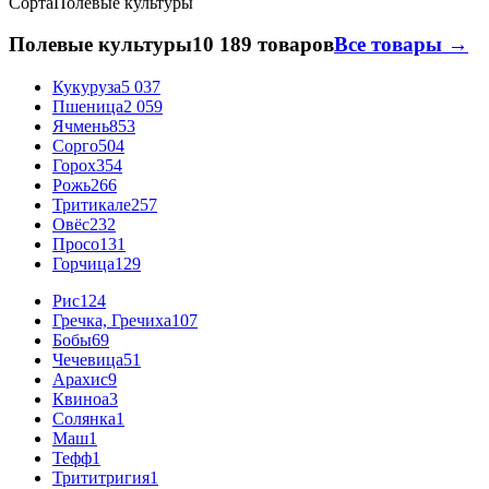
Сорта
Полевые культуры
Полевые культуры
10 189 товаров
Все товары →
Кукуруза
5 037
Пшеница
2 059
Ячмень
853
Сорго
504
Горох
354
Рожь
266
Тритикале
257
Овёс
232
Просо
131
Горчица
129
Рис
124
Гречка, Гречиха
107
Бобы
69
Чечевица
51
Арахис
9
Квиноа
3
Солянка
1
Маш
1
Тефф
1
Трититригия
1