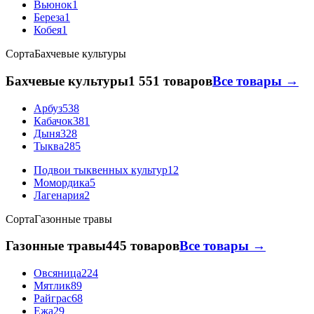
Вьюнок
1
Береза
1
Кобея
1
Сорта
Бахчевые культуры
Бахчевые культуры
1 551 товаров
Все товары →
Арбуз
538
Кабачок
381
Дыня
328
Тыква
285
Подвои тыквенных культур
12
Момордика
5
Лагенария
2
Сорта
Газонные травы
Газонные травы
445 товаров
Все товары →
Овсяница
224
Мятлик
89
Райграс
68
Ежа
29