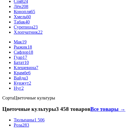
Соя
824
Лён
208
Конопля
65
Хмель
60
Табак
40
Сурепица
23
Хлопчатник
22
Мак
19
Рыжик
18
Сафлор
18
Гуар
17
Батат
10
Клещевина
7
Крамбе
6
Вайда
3
Кунжут
2
Нуг
2
Сорта
Цветочные культуры
Цветочные культуры
3 458 товаров
Все товары →
Тюльпаны
1 506
Роза
283