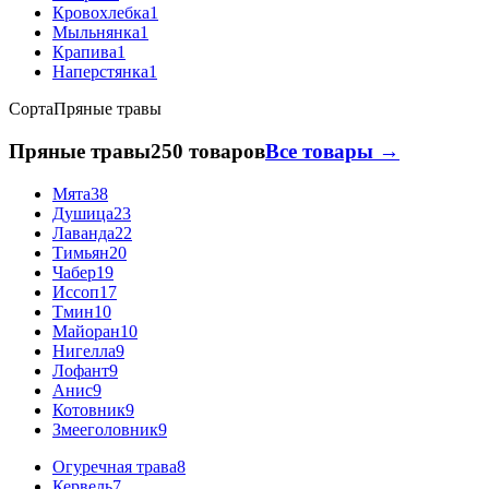
Кровохлебка
1
Мыльнянка
1
Крапива
1
Наперстянка
1
Сорта
Пряные травы
Пряные травы
250 товаров
Все товары →
Мята
38
Душица
23
Лаванда
22
Тимьян
20
Чабер
19
Иссоп
17
Тмин
10
Майоран
10
Нигелла
9
Лофант
9
Анис
9
Котовник
9
Змееголовник
9
Огуречная трава
8
Кервель
7