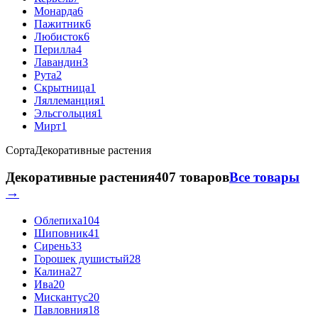
Монарда
6
Пажитник
6
Любисток
6
Перилла
4
Лавандин
3
Рута
2
Скрытница
1
Ляллеманция
1
Эльсгольция
1
Мирт
1
Сорта
Декоративные растения
Декоративные растения
407 товаров
Все товары
→
Облепиха
104
Шиповник
41
Сирень
33
Горошек душистый
28
Калина
27
Ива
20
Мискантус
20
Павловния
18