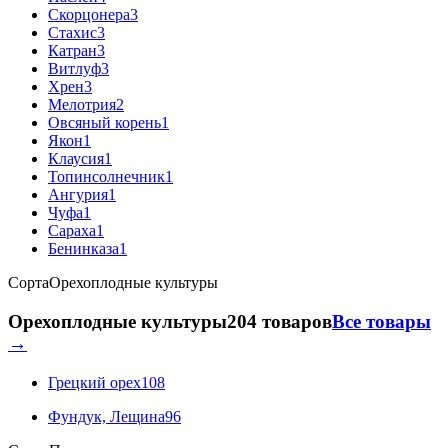
Скорцонера
3
Стахис
3
Катран
3
Витлуф
3
Хрен
3
Мелотрия
2
Овсяный корень
1
Якон
1
Клаусия
1
Топинсолнечник
1
Ангурия
1
Чуфа
1
Сараха
1
Бенинказа
1
Сорта
Орехоплодные культуры
Орехоплодные культуры
204 товаров
Все товары
→
Грецкий орех
108
Фундук, Лещина
96