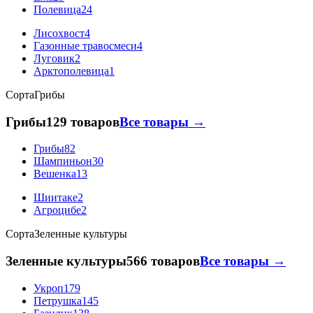
Полевица
24
Лисохвост
4
Газонные травосмеси
4
Луговик
2
Арктополевица
1
Сорта
Грибы
Грибы
129 товаров
Все товары →
Грибы
82
Шампиньон
30
Вешенка
13
Шиитаке
2
Агроцибе
2
Сорта
Зеленные культуры
Зеленные культуры
566 товаров
Все товары →
Укроп
179
Петрушка
145