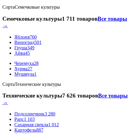
Сорта
Семечковые культуры
Семечковые культуры
1 711 товаров
Все товары
→
Яблоня
760
Виноград
501
Груша
349
Айва
45
Черемуха
28
Хурма
27
Мушмула
1
Сорта
Технические культуры
Технические культуры
7 626 товаров
Все товары
→
Подсолнечник
3 280
Рапс
1 103
Сахарная свекла
1 012
Картофель
887