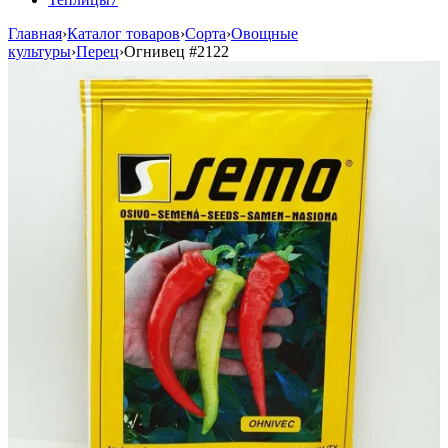
Главная
›
Каталог товаров
›
Сорта
›
Овощные
культуры
›
Перец
›
Огнивец
#2122