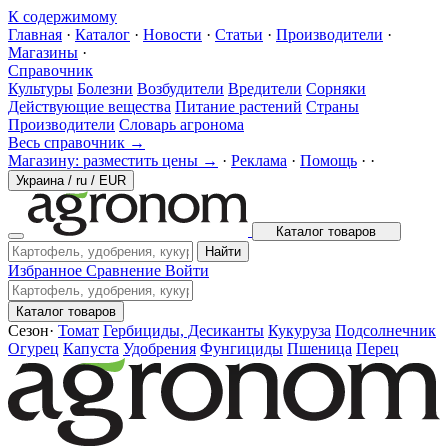
К содержимому
Главная
·
Каталог
·
Новости
·
Статьи
·
Производители
·
Магазины
·
Справочник
Культуры
Болезни
Возбудители
Вредители
Сорняки
Действующие вещества
Питание растений
Страны
Производители
Словарь агронома
Весь справочник →
Магазину: разместить цены →
·
Реклама
·
Помощь
·
·
Украина
/
ru
/
EUR
Каталог товаров
Найти
Избранное
Сравнение
Войти
Каталог товаров
Сезон
·
Томат
Гербициды, Десиканты
Кукуруза
Подсолнечник
Огурец
Капуста
Удобрения
Фунгициды
Пшеница
Перец