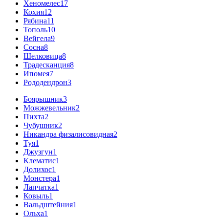
Хеномелес
17
Кохия
12
Рябина
11
Тополь
10
Вейгела
9
Сосна
8
Шелковица
8
Традесканция
8
Ипомея
7
Рододендрон
3
Боярышник
3
Можжевельник
2
Пихта
2
Чубушник
2
Никандра физалисовидная
2
Туя
1
Джузгун
1
Клематис
1
Долихос
1
Монстера
1
Лапчатка
1
Ковыль
1
Вальдштейния
1
Ольха
1