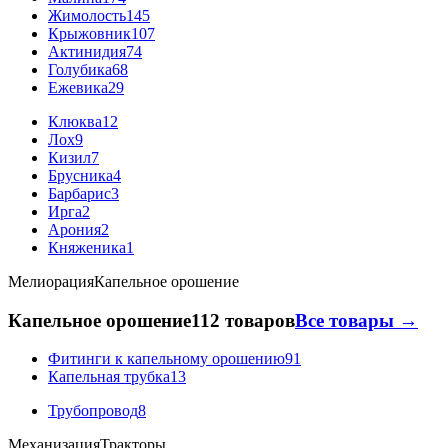
Жимолость
145
Крыжовник
107
Актинидия
74
Голубика
68
Ежевика
29
Клюква
12
Лох
9
Кизил
7
Брусника
4
Барбарис
3
Ирга
2
Арония
2
Княженика
1
Мелиорация
Капельное орошение
Капельное орошение
112 товаров
Все товары →
Фитинги к капельному орошению
91
Капельная трубка
13
Трубопровод
8
Механизация
Тракторы