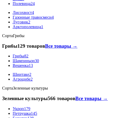
Полевица
24
Лисохвост
4
Газонные травосмеси
4
Луговик
2
Арктополевица
1
Сорта
Грибы
Грибы
129 товаров
Все товары →
Грибы
82
Шампиньон
30
Вешенка
13
Шиитаке
2
Агроцибе
2
Сорта
Зеленные культуры
Зеленные культуры
566 товаров
Все товары →
Укроп
179
Петрушка
145