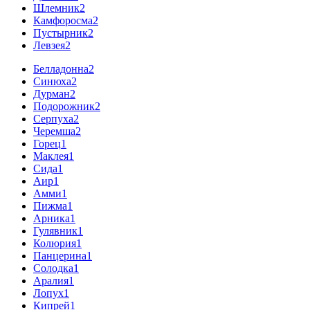
Шлемник
2
Камфоросма
2
Пустырник
2
Левзея
2
Белладонна
2
Синюха
2
Дурман
2
Подорожник
2
Серпуха
2
Черемша
2
Горец
1
Маклея
1
Сида
1
Аир
1
Амми
1
Пижма
1
Арника
1
Гулявник
1
Колюрия
1
Панцерина
1
Солодка
1
Аралия
1
Лопух
1
Кипрей
1