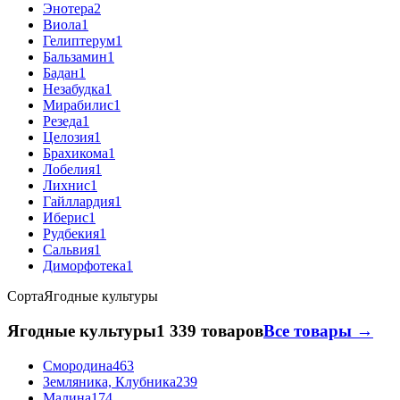
Энотера
2
Виола
1
Гелиптерум
1
Бальзамин
1
Бадан
1
Незабудка
1
Мирабилис
1
Резеда
1
Целозия
1
Брахикома
1
Лобелия
1
Лихнис
1
Гайллардия
1
Иберис
1
Рудбекия
1
Сальвия
1
Диморфотека
1
Сорта
Ягодные культуры
Ягодные культуры
1 339 товаров
Все товары →
Смородина
463
Земляника, Клубника
239
Малина
174