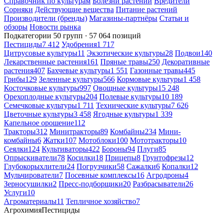
Справочник по культурам
Болезни растений
Вредители
Сорняки
Действующие вещества
Питание растений
Производители (бренды)
Магазины-партнёры
Статьи и
обзоры
Новости рынка
Подкатегории
50 групп · 57 064 позиций
Пестициды
7 412
Удобрения
1 717
Цитрусовые культуры
11
Экзотические культуры
28
Подвои
140
Лекарственные растения
161
Пряные травы
250
Декоративные
растения
407
Бахчевые культуры
1 551
Газонные травы
445
Грибы
129
Зеленные культуры
566
Кормовые культуры
1 458
Косточковые культуры
997
Овощные культуры
15 248
Орехоплодные культуры
204
Полевые культуры
10 189
Семечковые культуры
1 711
Технические культуры
7 626
Цветочные культуры
3 458
Ягодные культуры
1 339
Капельное орошение
112
Тракторы
312
Минитракторы
89
Комбайны
234
Мини-
комбайны
6
Жатки
107
Мотоблоки
100
Мототракторы
10
Сеялки
124
Культиваторы
422
Бороны
94
Плуги
85
Опрыскиватели
78
Косилки
18
Прицепы
8
Грунтофрезы
12
Глубокорыхлители
24
Погрузчики
58
Сажалки
6
Копалки
12
Мульчирователи
7
Посевные комплексы
16
Агродроны
4
Зерносушилки
2
Пресс-подборщики
20
Разбрасыватели
26
Услуги
10
Агроматериалы
11
Тепличное хозяйство
7
Агрохимия
Пестициды