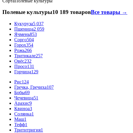
Сорта
Полевые культуры
Полевые культуры
10 189 товаров
Все товары →
Кукуруза
5 037
Пшеница
2 059
Ячмень
853
Сорго
504
Горох
354
Рожь
266
Тритикале
257
Овёс
232
Просо
131
Горчица
129
Рис
124
Гречка, Гречиха
107
Бобы
69
Чечевица
51
Арахис
9
Квиноа
3
Солянка
1
Маш
1
Тефф
1
Трититригия
1