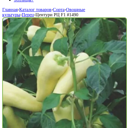
Главная
›
Каталог товаров
›
Сорта
›
Овощные
культуры
›
Перец
›
Центури РЦ F1
#1490