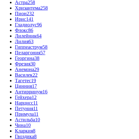
Астра
258
Хризантема
258
Пион
232
Ирис
141
Гладиолус
96
Флокс
86
Лилейник
64
Лилия
63
Гиппеаструм
58
Пеларгония
57
Георгина
38
Фрезия
30
Анемона
29
Василек
22
Тагетес
19
Цинния
17
Антирринум
16
Гейхера
12
Нарцисс
11
Петуния
11
Примула
11
Астильба
10
Чина
10
Кларкия
8
Гвоздика
8