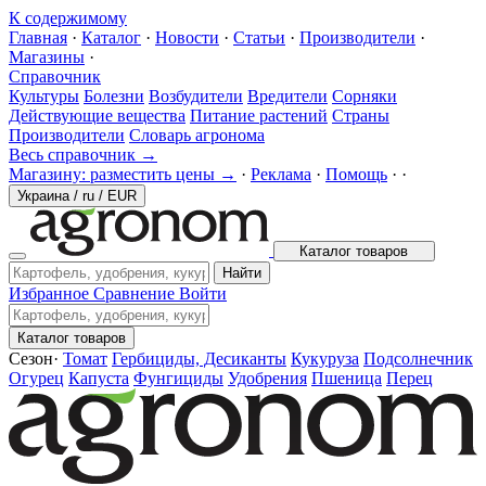
К содержимому
Главная
·
Каталог
·
Новости
·
Статьи
·
Производители
·
Магазины
·
Справочник
Культуры
Болезни
Возбудители
Вредители
Сорняки
Действующие вещества
Питание растений
Страны
Производители
Словарь агронома
Весь справочник →
Магазину: разместить цены →
·
Реклама
·
Помощь
·
·
Украина
/
ru
/
EUR
Каталог товаров
Найти
Избранное
Сравнение
Войти
Каталог товаров
Сезон
·
Томат
Гербициды, Десиканты
Кукуруза
Подсолнечник
Огурец
Капуста
Фунгициды
Удобрения
Пшеница
Перец