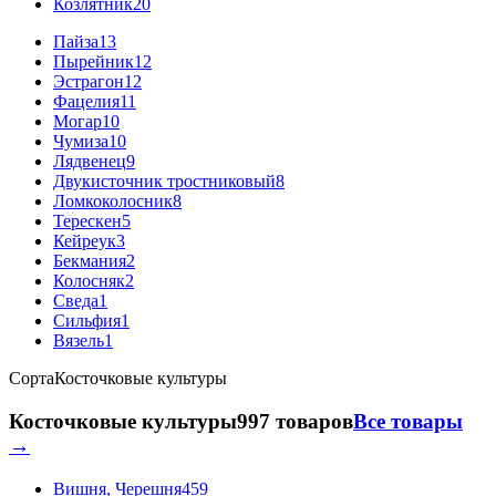
Козлятник
20
Пайза
13
Пырейник
12
Эстрагон
12
Фацелия
11
Могар
10
Чумиза
10
Лядвенец
9
Двукисточник тростниковый
8
Ломкоколосник
8
Терескен
5
Кейреук
3
Бекмания
2
Колосняк
2
Сведа
1
Сильфия
1
Вязель
1
Сорта
Косточковые культуры
Косточковые культуры
997 товаров
Все товары
→
Вишня, Черешня
459