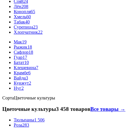
Соя
824
Лён
208
Конопля
65
Хмель
60
Табак
40
Сурепица
23
Хлопчатник
22
Мак
19
Рыжик
18
Сафлор
18
Гуар
17
Батат
10
Клещевина
7
Крамбе
6
Вайда
3
Кунжут
2
Нуг
2
Сорта
Цветочные культуры
Цветочные культуры
3 458 товаров
Все товары →
Тюльпаны
1 506
Роза
283