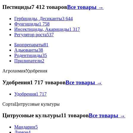
Пестициды
7 412 товаров
Все товары →
Гербициды, Десиканты
3 644
Фунгициды
1 758
Инсектициды, Акарициды
1 317
Регулятор роста
537
Биопрепараты
81
Адьюванты
38
Родентициды
35
Прилипатели
2
Агрохимия
Удобрения
Удобрения
1 717 товаров
Все товары →
Удобрения
1 717
Сорта
Цитрусовые культуры
Цитрусовые культуры
11 товаров
Все товары →
Мандарин
5
Лимон
4