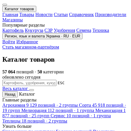
Каталог товаров
Главная
Товары
Новости
Статьи
Справочник
Производители
Магазины
Популярные разделы
Картофель
Кукуруза
СЗР
Удобрения
Семена
Техника
Регион, язык и валюта
Украина · RU · EUR
Войти
Избранное
Стать магазином-партнёром
Каталог товаров
57 064
позиций ·
50
категории
обновлено сегодня
ESC
Весь каталог
Каталог
Назад
Главные разделы
Агрохимия
9 129 позиций · 2 группы
Сорта
45 918 позиций ·
19 групп
Мелиорация
112 позиций · 1 группа
Механизация
1
877 позиций · 25 групп
Сервис
10 позиций · 1 группа
Теплицы
18 позиций · 2 группы
Узнать больше