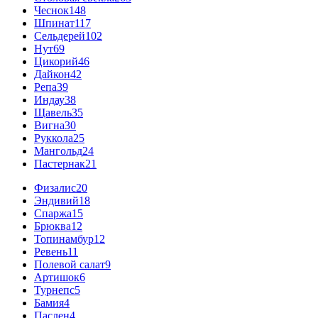
Чеснок
148
Шпинат
117
Сельдерей
102
Нут
69
Цикорий
46
Дайкон
42
Репа
39
Индау
38
Щавель
35
Вигна
30
Руккола
25
Мангольд
24
Пастернак
21
Физалис
20
Эндивий
18
Спаржа
15
Брюква
12
Топинамбур
12
Ревень
11
Полевой салат
9
Артишок
6
Турнепс
5
Бамия
4
Паслен
4