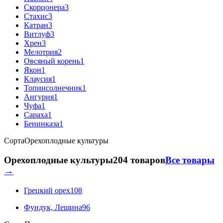
Скорцонера
3
Стахис
3
Катран
3
Витлуф
3
Хрен
3
Мелотрия
2
Овсяный корень
1
Якон
1
Клаусия
1
Топинсолнечник
1
Ангурия
1
Чуфа
1
Сараха
1
Бенинказа
1
Сорта
Орехоплодные культуры
Орехоплодные культуры
204 товаров
Все товары
→
Грецкий орех
108
Фундук, Лещина
96