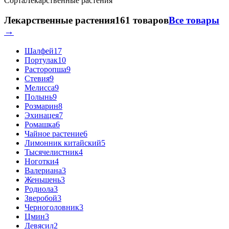
Сорта
Лекарственные растения
Лекарственные растения
161 товаров
Все товары
→
Шалфей
17
Портулак
10
Расторопша
9
Стевия
9
Мелисса
9
Полынь
9
Розмарин
8
Эхинацея
7
Ромашка
6
Чайное растение
6
Лимонник китайский
5
Тысячелистник
4
Ноготки
4
Валериана
3
Женьшень
3
Родиола
3
Зверобой
3
Черноголовник
3
Цмин
3
Девясил
2