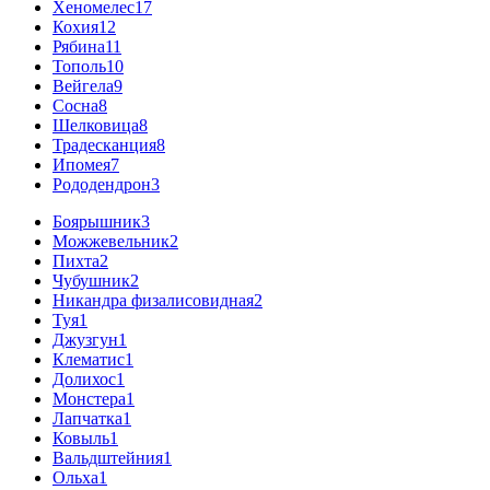
Хеномелес
17
Кохия
12
Рябина
11
Тополь
10
Вейгела
9
Сосна
8
Шелковица
8
Традесканция
8
Ипомея
7
Рододендрон
3
Боярышник
3
Можжевельник
2
Пихта
2
Чубушник
2
Никандра физалисовидная
2
Туя
1
Джузгун
1
Клематис
1
Долихос
1
Монстера
1
Лапчатка
1
Ковыль
1
Вальдштейния
1
Ольха
1