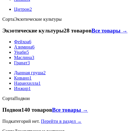
Цитрон
2
Сорта
Экзотические культуры
Экзотические культуры
28 товаров
Все товары →
Фейхоа
6
Азимина
6
Унаби
5
Маслина
3
Гранат
3
Дынная груша
2
Кивано
1
Наранхилла
1
Инжир
1
Сорта
Подвои
Подвои
140 товаров
Все товары →
Подкатегорий нет.
Перейти в раздел →