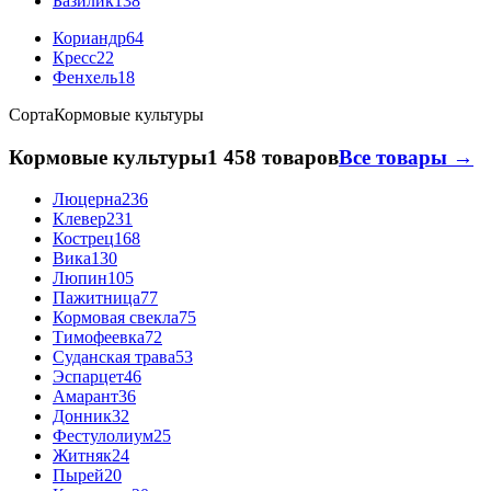
Базилик
138
Кориандр
64
Кресс
22
Фенхель
18
Сорта
Кормовые культуры
Кормовые культуры
1 458 товаров
Все товары →
Люцерна
236
Клевер
231
Кострец
168
Вика
130
Люпин
105
Пажитница
77
Кормовая свекла
75
Тимофеевка
72
Суданская трава
53
Эспарцет
46
Амарант
36
Донник
32
Фестулолиум
25
Житняк
24
Пырей
20