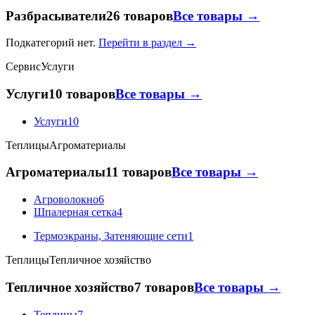
Разбрасыватели
26 товаров
Все товары →
Подкатегорий нет.
Перейти в раздел →
Сервис
Услуги
Услуги
10 товаров
Все товары →
Услуги
10
Теплицы
Агроматериалы
Агроматериалы
11 товаров
Все товары →
Агроволокно
6
Шпалерная сетка
4
Термоэкраны, Затеняющие сети
1
Теплицы
Тепличное хозяйство
Тепличное хозяйство
7 товаров
Все товары →
Теплицы
7