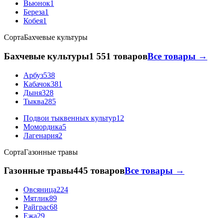
Вьюнок
1
Береза
1
Кобея
1
Сорта
Бахчевые культуры
Бахчевые культуры
1 551 товаров
Все товары →
Арбуз
538
Кабачок
381
Дыня
328
Тыква
285
Подвои тыквенных культур
12
Момордика
5
Лагенария
2
Сорта
Газонные травы
Газонные травы
445 товаров
Все товары →
Овсяница
224
Мятлик
89
Райграс
68
Ежа
29