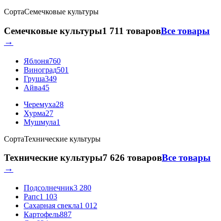
Сорта
Семечковые культуры
Семечковые культуры
1 711 товаров
Все товары
→
Яблоня
760
Виноград
501
Груша
349
Айва
45
Черемуха
28
Хурма
27
Мушмула
1
Сорта
Технические культуры
Технические культуры
7 626 товаров
Все товары
→
Подсолнечник
3 280
Рапс
1 103
Сахарная свекла
1 012
Картофель
887