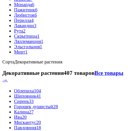
Монарда
6
Пажитник
6
Любисток
6
Перилла
4
Лавандин
3
Рута
2
Скрытница
1
Ляллеманция
1
Эльсгольция
1
Мирт
1
Сорта
Декоративные растения
Декоративные растения
407 товаров
Все товары
→
Облепиха
104
Шиповник
41
Сирень
33
Горошек душистый
28
Калина
27
Ива
20
Мискантус
20
Павловния
18