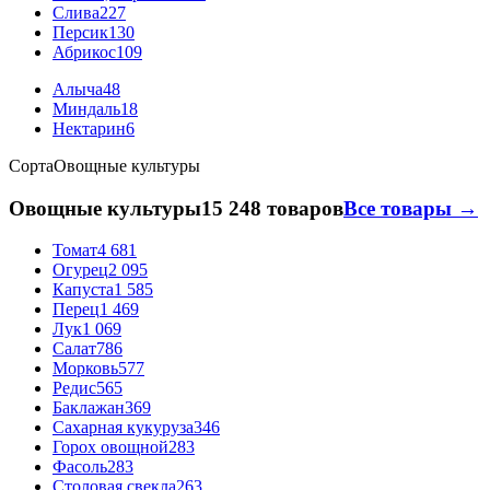
Слива
227
Персик
130
Абрикос
109
Алыча
48
Миндаль
18
Нектарин
6
Сорта
Овощные культуры
Овощные культуры
15 248 товаров
Все товары →
Томат
4 681
Огурец
2 095
Капуста
1 585
Перец
1 469
Лук
1 069
Салат
786
Морковь
577
Редис
565
Баклажан
369
Сахарная кукуруза
346
Горох овощной
283
Фасоль
283
Столовая свекла
263