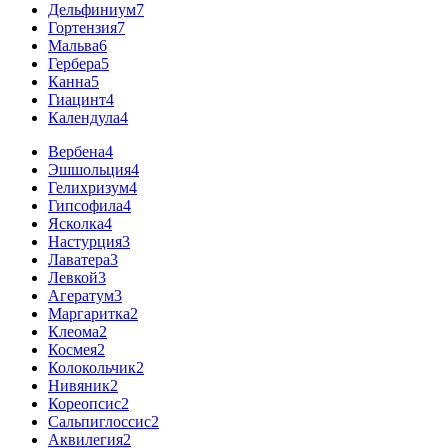
Дельфиниум
7
Гортензия
7
Мальва
6
Гербера
5
Канна
5
Гиацинт
4
Календула
4
Вербена
4
Эшшольция
4
Гелихризум
4
Гипсофила
4
Ясколка
4
Настурция
3
Лаватера
3
Левкой
3
Агератум
3
Маргаритка
2
Клеома
2
Космея
2
Колокольчик
2
Нивяник
2
Кореопсис
2
Сальпиглоссис
2
Аквилегия
2