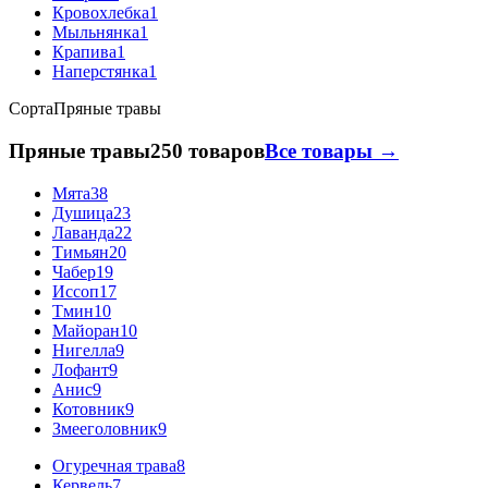
Кровохлебка
1
Мыльнянка
1
Крапива
1
Наперстянка
1
Сорта
Пряные травы
Пряные травы
250 товаров
Все товары →
Мята
38
Душица
23
Лаванда
22
Тимьян
20
Чабер
19
Иссоп
17
Тмин
10
Майоран
10
Нигелла
9
Лофант
9
Анис
9
Котовник
9
Змееголовник
9
Огуречная трава
8
Кервель
7