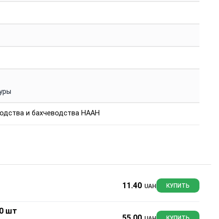
уры
одства и бахчеводства НААН
11.40
UAH
КУПИТЬ
10 шт
55.00
UAH
КУПИТЬ