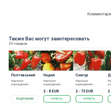
Комментарие
Также Вас могут заинтересовать
24 товаров
Полтавський
Надия
Снигур
Д
Научные
Научные
Научные
Н
учреждения
учреждения
учреждения
у
2 - 8 EUR
2 - 73 EUR
2
ПОДРОБНЕЕ
КУПИТЬ
КУПИТЬ