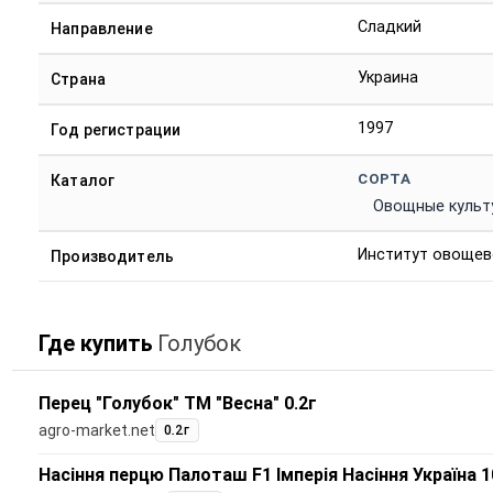
Сладкий
Направление
Украина
Страна
1997
Год регистрации
СОРТА
Каталог
Овощные культ
Институт овощев
Производитель
Где купить
Голубок
Перец "Голубок" ТМ "Весна" 0.2г
agro-market.net
0.2г
Насіння перцю Палоташ F1 Імперія Насіння Україна 