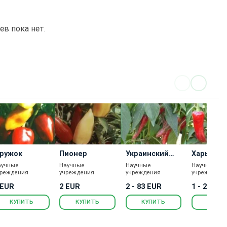
в пока нет.
ружок
Пионер
Украинский
Харьковс
гиркий
аучные
Научные
Научные
Научные
чреждения
учреждения
учреждения
учреждения
 EUR
2 EUR
2 - 83 EUR
1 - 21 EU
КУПИТЬ
КУПИТЬ
КУПИТЬ
КУПИ