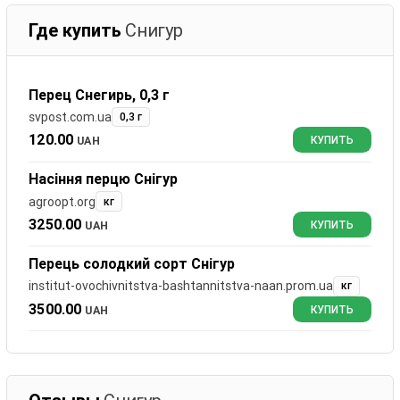
Где купить
Снигур
Перец Снегирь, 0,3 г
svpost.com.ua
0,3 г
120.00
UAH
КУПИТЬ
Насіння перцю Снігур
agroopt.org
кг
3250.00
UAH
КУПИТЬ
Перець солодкий сорт Снігур
institut-ovochivnitstva-bashtannitstva-naan.prom.ua
кг
3500.00
UAH
КУПИТЬ