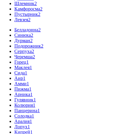
Шлемник
2
Камфоросма
2
Пустырник
2
Левзея
2
Белладонна
2
Синюха
2
Дурман
2
Подорожник
2
Серпуха
2
Черемша
2
Горец
1
Маклея
1
Сида
1
Аир
1
Амми
1
Пижма
1
Арника
1
Гулявник
1
Колюрия
1
Панцерина
1
Солодка
1
Аралия
1
Лопух
1
Кипрей
1