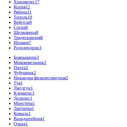
Хеномелес
17
Кохия
12
Рябина
11
Тополь
10
Вейгела
9
Сосна
8
Шелковица
8
Традесканция
8
Ипомея
7
Рододендрон
3
Боярышник
3
Можжевельник
2
Пихта
2
Чубушник
2
Никандра физалисовидная
2
Туя
1
Джузгун
1
Клематис
1
Долихос
1
Монстера
1
Лапчатка
1
Ковыль
1
Вальдштейния
1
Ольха
1