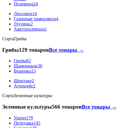
Полевица
24
Лисохвост
4
Газонные травосмеси
4
Луговик
2
Арктополевица
1
Сорта
Грибы
Грибы
129 товаров
Все товары →
Грибы
82
Шампиньон
30
Вешенка
13
Шиитаке
2
Агроцибе
2
Сорта
Зеленные культуры
Зеленные культуры
566 товаров
Все товары →
Укроп
179
Петрушка
145