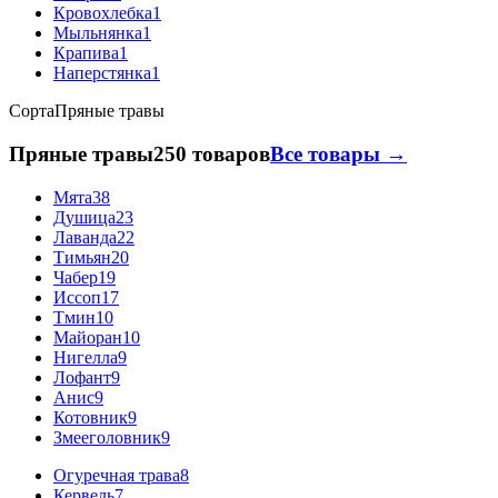
Кровохлебка
1
Мыльнянка
1
Крапива
1
Наперстянка
1
Сорта
Пряные травы
Пряные травы
250 товаров
Все товары →
Мята
38
Душица
23
Лаванда
22
Тимьян
20
Чабер
19
Иссоп
17
Тмин
10
Майоран
10
Нигелла
9
Лофант
9
Анис
9
Котовник
9
Змееголовник
9
Огуречная трава
8
Кервель
7