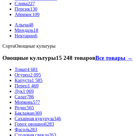
Слива
227
Персик
130
Абрикос
109
Алыча
48
Миндаль
18
Нектарин
6
Сорта
Овощные культуры
Овощные культуры
15 248 товаров
Все товары →
Томат
4 681
Огурец
2 095
Капуста
1 585
Перец
1 469
Лук
1 069
Салат
786
Морковь
577
Редис
565
Баклажан
369
Сахарная кукуруза
346
Горох овощной
283
Фасоль
283
Столовая свекла
263