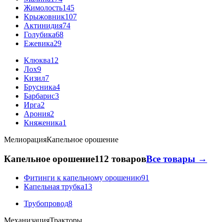
Жимолость
145
Крыжовник
107
Актинидия
74
Голубика
68
Ежевика
29
Клюква
12
Лох
9
Кизил
7
Брусника
4
Барбарис
3
Ирга
2
Арония
2
Княженика
1
Мелиорация
Капельное орошение
Капельное орошение
112 товаров
Все товары →
Фитинги к капельному орошению
91
Капельная трубка
13
Трубопровод
8
Механизация
Тракторы