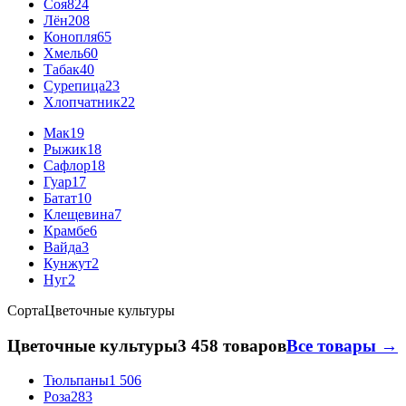
Соя
824
Лён
208
Конопля
65
Хмель
60
Табак
40
Сурепица
23
Хлопчатник
22
Мак
19
Рыжик
18
Сафлор
18
Гуар
17
Батат
10
Клещевина
7
Крамбе
6
Вайда
3
Кунжут
2
Нуг
2
Сорта
Цветочные культуры
Цветочные культуры
3 458 товаров
Все товары →
Тюльпаны
1 506
Роза
283