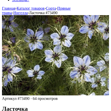
Главная
›
Каталог товаров
›
Сорта
›
Пряные
травы
›
Нигелла
›
Ласточка
#73490
Артикул #73490
·
64 просмотров
Ласточка