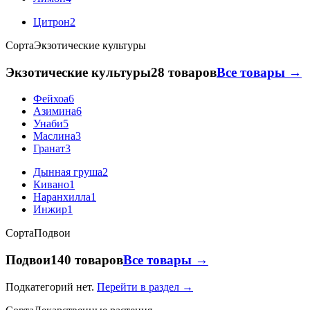
Цитрон
2
Сорта
Экзотические культуры
Экзотические культуры
28 товаров
Все товары →
Фейхоа
6
Азимина
6
Унаби
5
Маслина
3
Гранат
3
Дынная груша
2
Кивано
1
Наранхилла
1
Инжир
1
Сорта
Подвои
Подвои
140 товаров
Все товары →
Подкатегорий нет.
Перейти в раздел →