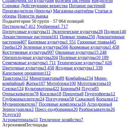
Справочник по культурам
Болезни растений
Вредители
Сорняки
Действующие вещества
Питание растений
Производители (бренды)
Магазины-партнёры
Статьи и
обзоры
Новости рынка
Подкатегории
50 групп · 57 064 позиций
Пестициды
7 412
Удобрения
1 717
Цитрусовые культуры
11
Экзотические культуры
28
Подвои
140
Лекарственные растения
161
Пряные травы
250
Декоративные
растения
407
Бахчевые культуры
1 551
Газонные травы
445
Грибы
129
Зеленные культуры
566
Кормовые культуры
1 458
Косточковые культуры
997
Овощные культуры
15 248
Орехоплодные культуры
204
Полевые культуры
10 189
Семечковые культуры
1 711
Технические культуры
7 626
Цветочные культуры
3 458
Ягодные культуры
1 339
Капельное орошение
112
Тракторы
312
Минитракторы
89
Комбайны
234
Мини-
комбайны
6
Жатки
107
Мотоблоки
100
Мототракторы
10
Сеялки
124
Культиваторы
422
Бороны
94
Плуги
85
Опрыскиватели
78
Косилки
18
Прицепы
8
Грунтофрезы
12
Глубокорыхлители
24
Погрузчики
58
Сажалки
6
Копалки
12
Мульчирователи
7
Посевные комплексы
16
Агродроны
4
Зерносушилки
2
Пресс-подборщики
20
Разбрасыватели
26
Услуги
10
Агроматериалы
11
Тепличное хозяйство
7
Агрохимия
Пестициды