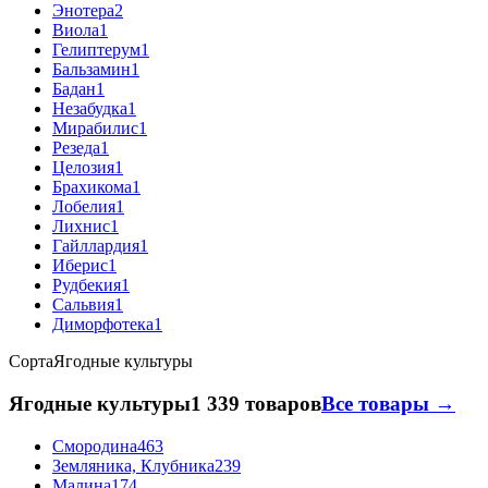
Энотера
2
Виола
1
Гелиптерум
1
Бальзамин
1
Бадан
1
Незабудка
1
Мирабилис
1
Резеда
1
Целозия
1
Брахикома
1
Лобелия
1
Лихнис
1
Гайллардия
1
Иберис
1
Рудбекия
1
Сальвия
1
Диморфотека
1
Сорта
Ягодные культуры
Ягодные культуры
1 339 товаров
Все товары →
Смородина
463
Земляника, Клубника
239
Малина
174