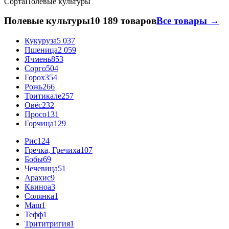
Сорта
Полевые культуры
Полевые культуры
10 189 товаров
Все товары →
Кукуруза
5 037
Пшеница
2 059
Ячмень
853
Сорго
504
Горох
354
Рожь
266
Тритикале
257
Овёс
232
Просо
131
Горчица
129
Рис
124
Гречка, Гречиха
107
Бобы
69
Чечевица
51
Арахис
9
Квиноа
3
Солянка
1
Маш
1
Тефф
1
Трититригия
1