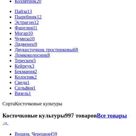
Козлятник
20
Пайза
13
Пырейник
12
Эстрагон
12
Фацелия
11
Могар
10
Чумиза
10
Лядвенец
9
Двукисточник тростниковый
8
Ломкоколосник
8
Терескен
5
Кейреук
3
Бекмания
2
Колосняк
2
Сведа
1
Сильфия
1
Вязель
1
Сорта
Косточковые культуры
Косточковые культуры
997 товаров
Все товары
→
Вишня, Черешня
459