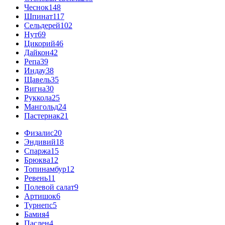
Чеснок
148
Шпинат
117
Сельдерей
102
Нут
69
Цикорий
46
Дайкон
42
Репа
39
Индау
38
Щавель
35
Вигна
30
Руккола
25
Мангольд
24
Пастернак
21
Физалис
20
Эндивий
18
Спаржа
15
Брюква
12
Топинамбур
12
Ревень
11
Полевой салат
9
Артишок
6
Турнепс
5
Бамия
4
Паслен
4