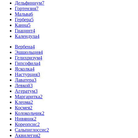
Дельфиниум
7
Гортензия
7
Мальва
6
Гербера
5
Канна
5
Гиацинт
4
Календула
4
Вербена
4
Эшшольция
4
Гелихризум
4
Гипсофила
4
Ясколка
4
Настурция
3
Лаватера
3
Левкой
3
Агератум
3
Маргаритка
2
Клеома
2
Космея
2
Колокольчик
2
Нивяник
2
Кореопсис
2
Сальпиглоссис
2
Аквилегия
2