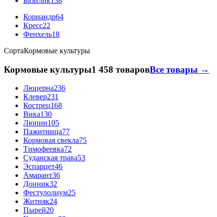
Базилик
138
Кориандр
64
Кресс
22
Фенхель
18
Сорта
Кормовые культуры
Кормовые культуры
1 458 товаров
Все товары →
Люцерна
236
Клевер
231
Кострец
168
Вика
130
Люпин
105
Пажитница
77
Кормовая свекла
75
Тимофеевка
72
Суданская трава
53
Эспарцет
46
Амарант
36
Донник
32
Фестулолиум
25
Житняк
24
Пырей
20