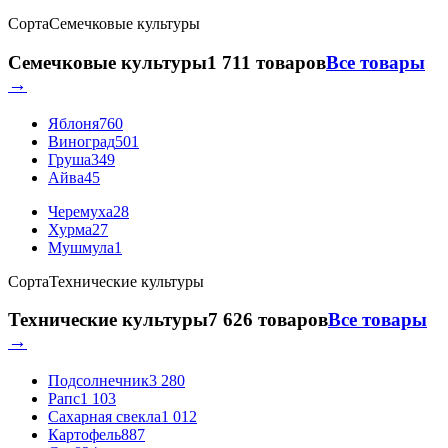
Сорта
Семечковые культуры
Семечковые культуры
1 711 товаров
Все товары
→
Яблоня
760
Виноград
501
Груша
349
Айва
45
Черемуха
28
Хурма
27
Мушмула
1
Сорта
Технические культуры
Технические культуры
7 626 товаров
Все товары
→
Подсолнечник
3 280
Рапс
1 103
Сахарная свекла
1 012
Картофель
887