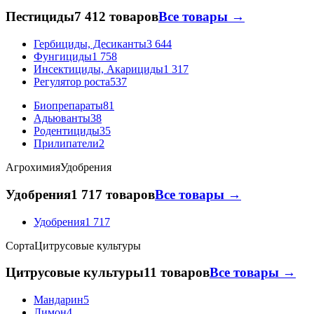
Пестициды
7 412 товаров
Все товары →
Гербициды, Десиканты
3 644
Фунгициды
1 758
Инсектициды, Акарициды
1 317
Регулятор роста
537
Биопрепараты
81
Адьюванты
38
Родентициды
35
Прилипатели
2
Агрохимия
Удобрения
Удобрения
1 717 товаров
Все товары →
Удобрения
1 717
Сорта
Цитрусовые культуры
Цитрусовые культуры
11 товаров
Все товары →
Мандарин
5
Лимон
4