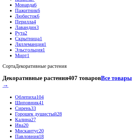
Монарда
6
Пажитник
6
Любисток
6
Перилла
4
Лавандин
3
Рута
2
Скрытница
1
Ляллеманция
1
Эльсгольция
1
Мирт
1
Сорта
Декоративные растения
Декоративные растения
407 товаров
Все товары
→
Облепиха
104
Шиповник
41
Сирень
33
Горошек душистый
28
Калина
27
Ива
20
Мискантус
20
Павловния
18