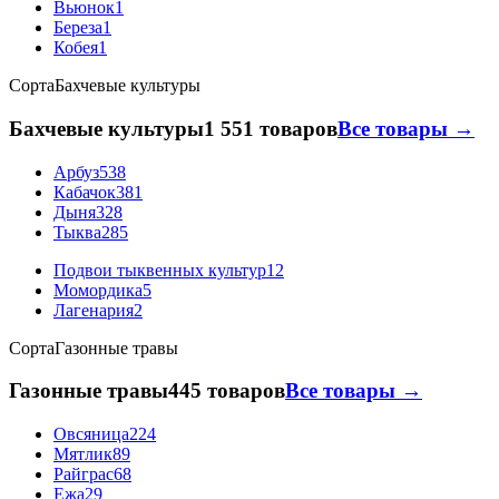
Вьюнок
1
Береза
1
Кобея
1
Сорта
Бахчевые культуры
Бахчевые культуры
1 551 товаров
Все товары →
Арбуз
538
Кабачок
381
Дыня
328
Тыква
285
Подвои тыквенных культур
12
Момордика
5
Лагенария
2
Сорта
Газонные травы
Газонные травы
445 товаров
Все товары →
Овсяница
224
Мятлик
89
Райграс
68
Ежа
29