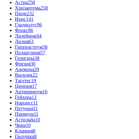
Астра
258
Хризантема
258
Пион
232
Ирис
141
Гладиолус
96
Флокс
86
Лилейник
64
Лилия
63
Гиппеаструм
58
Пеларгония
57
Георгина
38
Фрезия
30
Анемона
29
Василек
22
Тагетес
19
Цинния
17
Антирринум
16
Гейхера
12
Нарцисс
11
Петуния
11
Примула
11
Астильба
10
Чина
10
Кларкия
8
Гвоздика
8