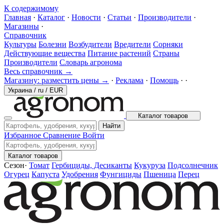
К содержимому
Главная
·
Каталог
·
Новости
·
Статьи
·
Производители
·
Магазины
·
Справочник
Культуры
Болезни
Возбудители
Вредители
Сорняки
Действующие вещества
Питание растений
Страны
Производители
Словарь агронома
Весь справочник →
Магазину: разместить цены →
·
Реклама
·
Помощь
·
·
Украина
/
ru
/
EUR
Каталог товаров
Найти
Избранное
Сравнение
Войти
Каталог товаров
Сезон
·
Томат
Гербициды, Десиканты
Кукуруза
Подсолнечник
Огурец
Капуста
Удобрения
Фунгициды
Пшеница
Перец