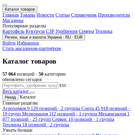
Каталог товаров
Главная
Товары
Новости
Статьи
Справочник
Производители
Магазины
Популярные разделы
Картофель
Кукуруза
СЗР
Удобрения
Семена
Техника
Регион, язык и валюта
Украина · RU · EUR
Войти
Избранное
Стать магазином-партнёром
Каталог товаров
57 064
позиций ·
50
категории
обновлено сегодня
ESC
Весь каталог
Каталог
Назад
Главные разделы
Агрохимия
9 129 позиций · 2 группы
Сорта
45 918 позиций ·
19 групп
Мелиорация
112 позиций · 1 группа
Механизация
1
877 позиций · 25 групп
Сервис
10 позиций · 1 группа
Теплицы
18 позиций · 2 группы
Узнать больше