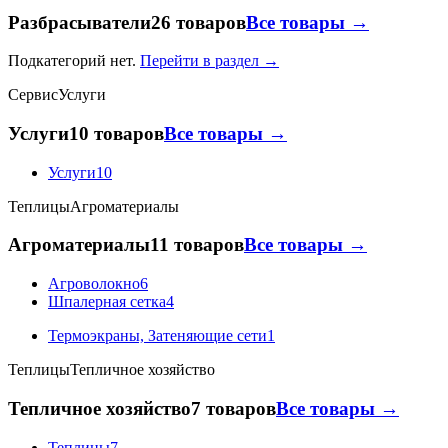
Разбрасыватели
26 товаров
Все товары →
Подкатегорий нет.
Перейти в раздел →
Сервис
Услуги
Услуги
10 товаров
Все товары →
Услуги
10
Теплицы
Агроматериалы
Агроматериалы
11 товаров
Все товары →
Агроволокно
6
Шпалерная сетка
4
Термоэкраны, Затеняющие сети
1
Теплицы
Тепличное хозяйство
Тепличное хозяйство
7 товаров
Все товары →
Теплицы
7