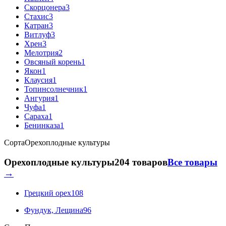
Скорцонера
3
Стахис
3
Катран
3
Витлуф
3
Хрен
3
Мелотрия
2
Овсяный корень
1
Якон
1
Клаусия
1
Топинсолнечник
1
Ангурия
1
Чуфа
1
Сараха
1
Бенинказа
1
Сорта
Орехоплодные культуры
Орехоплодные культуры
204 товаров
Все товары
→
Грецкий орех
108
Фундук, Лещина
96