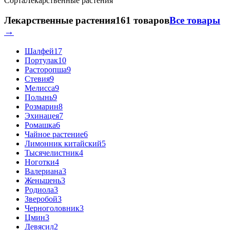
Сорта
Лекарственные растения
Лекарственные растения
161 товаров
Все товары
→
Шалфей
17
Портулак
10
Расторопша
9
Стевия
9
Мелисса
9
Полынь
9
Розмарин
8
Эхинацея
7
Ромашка
6
Чайное растение
6
Лимонник китайский
5
Тысячелистник
4
Ноготки
4
Валериана
3
Женьшень
3
Родиола
3
Зверобой
3
Черноголовник
3
Цмин
3
Девясил
2