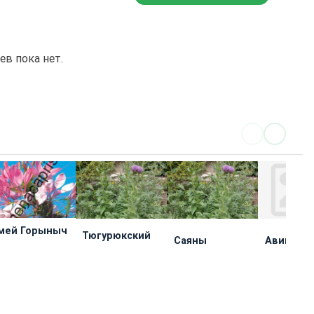
в пока нет.
мей Горыныч
Тюгурюкский
Саяны
Авиценн
ермерское
Научные
ВИЛАР
Селекцион
озяйство
учреждения
априс»
1 - 24 EUR
2 - 4 EUR
 EUR
2 EUR
КУПИТЬ
КУПИ
КУПИТЬ
КУПИТЬ