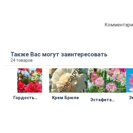
Комментарие
Также Вас могут заинтересовать
24 товаров
Гордость
Крем Брюле
З
Эстафета
Сада
Фермерское
Фермерское
Ф
Приморья
Научные
хозяйство
хозяйство
х
учреждения
«Каприс»
«Каприс»
«К
5 EUR
3
КУПИТЬ
ПОДРОБНЕЕ
ПОДРОБНЕЕ