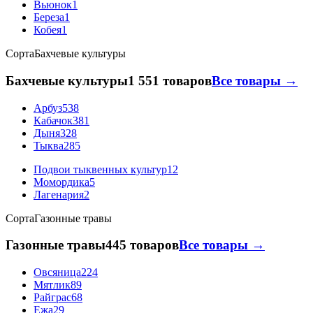
Вьюнок
1
Береза
1
Кобея
1
Сорта
Бахчевые культуры
Бахчевые культуры
1 551 товаров
Все товары →
Арбуз
538
Кабачок
381
Дыня
328
Тыква
285
Подвои тыквенных культур
12
Момордика
5
Лагенария
2
Сорта
Газонные травы
Газонные травы
445 товаров
Все товары →
Овсяница
224
Мятлик
89
Райграс
68
Ежа
29