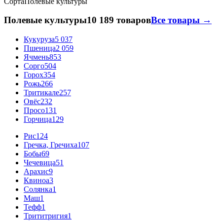
Сорта
Полевые культуры
Полевые культуры
10 189 товаров
Все товары →
Кукуруза
5 037
Пшеница
2 059
Ячмень
853
Сорго
504
Горох
354
Рожь
266
Тритикале
257
Овёс
232
Просо
131
Горчица
129
Рис
124
Гречка, Гречиха
107
Бобы
69
Чечевица
51
Арахис
9
Квиноа
3
Солянка
1
Маш
1
Тефф
1
Трититригия
1