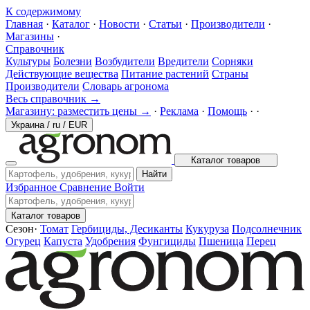
К содержимому
Главная
·
Каталог
·
Новости
·
Статьи
·
Производители
·
Магазины
·
Справочник
Культуры
Болезни
Возбудители
Вредители
Сорняки
Действующие вещества
Питание растений
Страны
Производители
Словарь агронома
Весь справочник →
Магазину: разместить цены →
·
Реклама
·
Помощь
·
·
Украина
/
ru
/
EUR
Каталог товаров
Найти
Избранное
Сравнение
Войти
Каталог товаров
Сезон
·
Томат
Гербициды, Десиканты
Кукуруза
Подсолнечник
Огурец
Капуста
Удобрения
Фунгициды
Пшеница
Перец