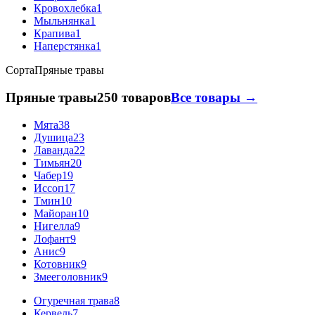
Кровохлебка
1
Мыльнянка
1
Крапива
1
Наперстянка
1
Сорта
Пряные травы
Пряные травы
250 товаров
Все товары →
Мята
38
Душица
23
Лаванда
22
Тимьян
20
Чабер
19
Иссоп
17
Тмин
10
Майоран
10
Нигелла
9
Лофант
9
Анис
9
Котовник
9
Змееголовник
9
Огуречная трава
8
Кервель
7