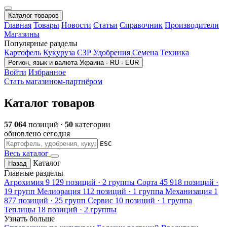
Каталог товаров
Главная
Товары
Новости
Статьи
Справочник
Производители
Магазины
Популярные разделы
Картофель
Кукуруза
СЗР
Удобрения
Семена
Техника
Регион, язык и валюта
Украина · RU · EUR
Войти
Избранное
Стать магазином-партнёром
Каталог товаров
57 064
позиций ·
50
категории
обновлено сегодня
ESC
Весь каталог
Каталог
Назад
Главные разделы
Агрохимия
9 129 позиций · 2 группы
Сорта
45 918 позиций ·
19 групп
Мелиорация
112 позиций · 1 группа
Механизация
1
877 позиций · 25 групп
Сервис
10 позиций · 1 группа
Теплицы
18 позиций · 2 группы
Узнать больше