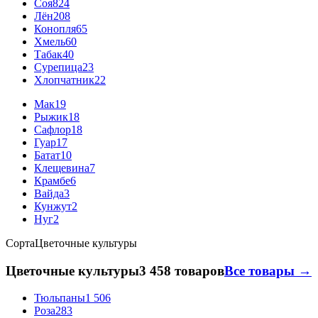
Соя
824
Лён
208
Конопля
65
Хмель
60
Табак
40
Сурепица
23
Хлопчатник
22
Мак
19
Рыжик
18
Сафлор
18
Гуар
17
Батат
10
Клещевина
7
Крамбе
6
Вайда
3
Кунжут
2
Нуг
2
Сорта
Цветочные культуры
Цветочные культуры
3 458 товаров
Все товары →
Тюльпаны
1 506
Роза
283