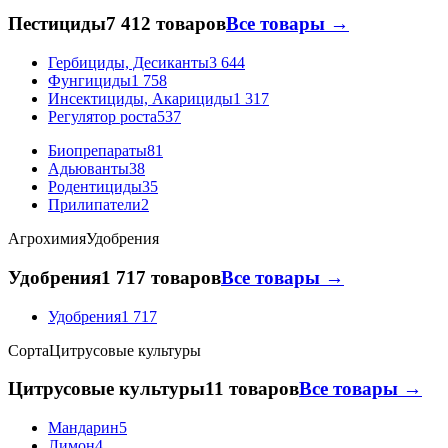
Пестициды
7 412 товаров
Все товары →
Гербициды, Десиканты
3 644
Фунгициды
1 758
Инсектициды, Акарициды
1 317
Регулятор роста
537
Биопрепараты
81
Адьюванты
38
Родентициды
35
Прилипатели
2
Агрохимия
Удобрения
Удобрения
1 717 товаров
Все товары →
Удобрения
1 717
Сорта
Цитрусовые культуры
Цитрусовые культуры
11 товаров
Все товары →
Мандарин
5
Лимон
4