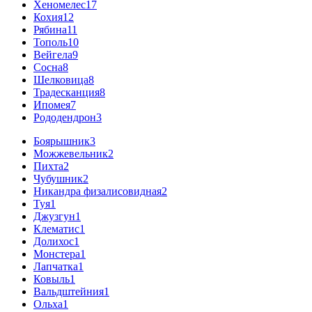
Хеномелес
17
Кохия
12
Рябина
11
Тополь
10
Вейгела
9
Сосна
8
Шелковица
8
Традесканция
8
Ипомея
7
Рододендрон
3
Боярышник
3
Можжевельник
2
Пихта
2
Чубушник
2
Никандра физалисовидная
2
Туя
1
Джузгун
1
Клематис
1
Долихос
1
Монстера
1
Лапчатка
1
Ковыль
1
Вальдштейния
1
Ольха
1