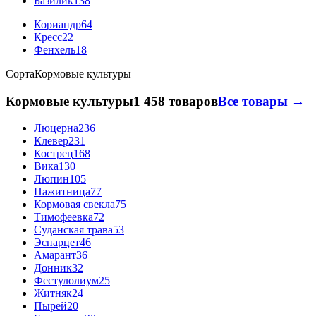
Базилик
138
Кориандр
64
Кресс
22
Фенхель
18
Сорта
Кормовые культуры
Кормовые культуры
1 458 товаров
Все товары →
Люцерна
236
Клевер
231
Кострец
168
Вика
130
Люпин
105
Пажитница
77
Кормовая свекла
75
Тимофеевка
72
Суданская трава
53
Эспарцет
46
Амарант
36
Донник
32
Фестулолиум
25
Житняк
24
Пырей
20