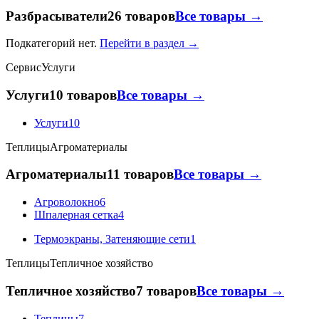
Разбрасыватели
26 товаров
Все товары →
Подкатегорий нет.
Перейти в раздел →
Сервис
Услуги
Услуги
10 товаров
Все товары →
Услуги
10
Теплицы
Агроматериалы
Агроматериалы
11 товаров
Все товары →
Агроволокно
6
Шпалерная сетка
4
Термоэкраны, Затеняющие сети
1
Теплицы
Тепличное хозяйство
Тепличное хозяйство
7 товаров
Все товары →
Теплицы
7