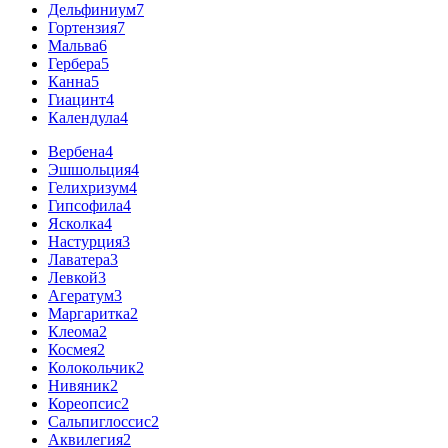
Дельфиниум
7
Гортензия
7
Мальва
6
Гербера
5
Канна
5
Гиацинт
4
Календула
4
Вербена
4
Эшшольция
4
Гелихризум
4
Гипсофила
4
Ясколка
4
Настурция
3
Лаватера
3
Левкой
3
Агератум
3
Маргаритка
2
Клеома
2
Космея
2
Колокольчик
2
Нивяник
2
Кореопсис
2
Сальпиглоссис
2
Аквилегия
2