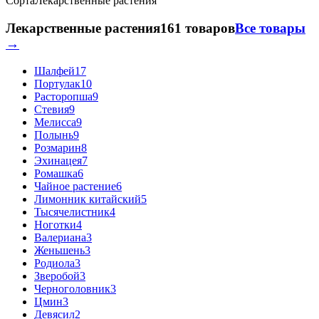
Сорта
Лекарственные растения
Лекарственные растения
161 товаров
Все товары
→
Шалфей
17
Портулак
10
Расторопша
9
Стевия
9
Мелисса
9
Полынь
9
Розмарин
8
Эхинацея
7
Ромашка
6
Чайное растение
6
Лимонник китайский
5
Тысячелистник
4
Ноготки
4
Валериана
3
Женьшень
3
Родиола
3
Зверобой
3
Черноголовник
3
Цмин
3
Девясил
2