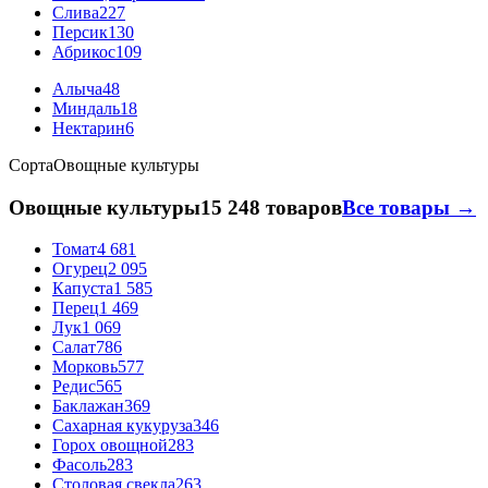
Слива
227
Персик
130
Абрикос
109
Алыча
48
Миндаль
18
Нектарин
6
Сорта
Овощные культуры
Овощные культуры
15 248 товаров
Все товары →
Томат
4 681
Огурец
2 095
Капуста
1 585
Перец
1 469
Лук
1 069
Салат
786
Морковь
577
Редис
565
Баклажан
369
Сахарная кукуруза
346
Горох овощной
283
Фасоль
283
Столовая свекла
263