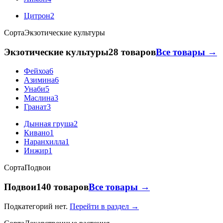
Цитрон
2
Сорта
Экзотические культуры
Экзотические культуры
28 товаров
Все товары →
Фейхоа
6
Азимина
6
Унаби
5
Маслина
3
Гранат
3
Дынная груша
2
Кивано
1
Наранхилла
1
Инжир
1
Сорта
Подвои
Подвои
140 товаров
Все товары →
Подкатегорий нет.
Перейти в раздел →