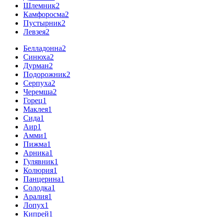
Шлемник
2
Камфоросма
2
Пустырник
2
Левзея
2
Белладонна
2
Синюха
2
Дурман
2
Подорожник
2
Серпуха
2
Черемша
2
Горец
1
Маклея
1
Сида
1
Аир
1
Амми
1
Пижма
1
Арника
1
Гулявник
1
Колюрия
1
Панцерина
1
Солодка
1
Аралия
1
Лопух
1
Кипрей
1