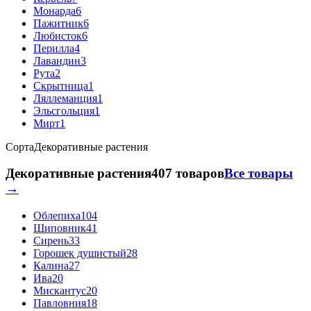
Монарда
6
Пажитник
6
Любисток
6
Перилла
4
Лавандин
3
Рута
2
Скрытница
1
Ляллеманция
1
Эльсгольция
1
Мирт
1
Сорта
Декоративные растения
Декоративные растения
407 товаров
Все товары
→
Облепиха
104
Шиповник
41
Сирень
33
Горошек душистый
28
Калина
27
Ива
20
Мискантус
20
Павловния
18