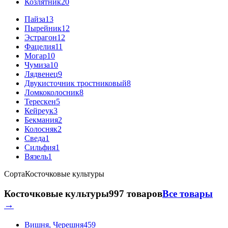
Козлятник
20
Пайза
13
Пырейник
12
Эстрагон
12
Фацелия
11
Могар
10
Чумиза
10
Лядвенец
9
Двукисточник тростниковый
8
Ломкоколосник
8
Терескен
5
Кейреук
3
Бекмания
2
Колосняк
2
Сведа
1
Сильфия
1
Вязель
1
Сорта
Косточковые культуры
Косточковые культуры
997 товаров
Все товары
→
Вишня, Черешня
459