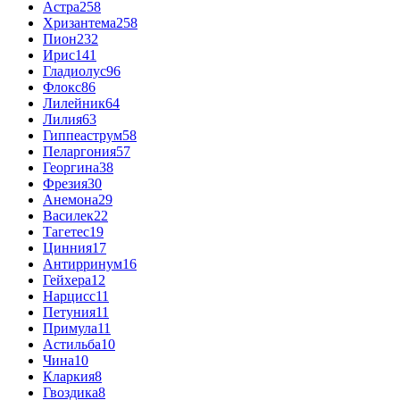
Астра
258
Хризантема
258
Пион
232
Ирис
141
Гладиолус
96
Флокс
86
Лилейник
64
Лилия
63
Гиппеаструм
58
Пеларгония
57
Георгина
38
Фрезия
30
Анемона
29
Василек
22
Тагетес
19
Цинния
17
Антирринум
16
Гейхера
12
Нарцисс
11
Петуния
11
Примула
11
Астильба
10
Чина
10
Кларкия
8
Гвоздика
8