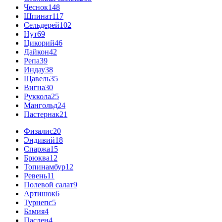
Чеснок
148
Шпинат
117
Сельдерей
102
Нут
69
Цикорий
46
Дайкон
42
Репа
39
Индау
38
Щавель
35
Вигна
30
Руккола
25
Мангольд
24
Пастернак
21
Физалис
20
Эндивий
18
Спаржа
15
Брюква
12
Топинамбур
12
Ревень
11
Полевой салат
9
Артишок
6
Турнепс
5
Бамия
4
Паслен
4