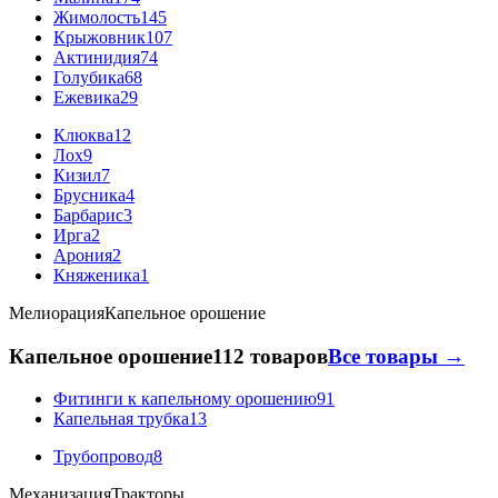
Жимолость
145
Крыжовник
107
Актинидия
74
Голубика
68
Ежевика
29
Клюква
12
Лох
9
Кизил
7
Брусника
4
Барбарис
3
Ирга
2
Арония
2
Княженика
1
Мелиорация
Капельное орошение
Капельное орошение
112 товаров
Все товары →
Фитинги к капельному орошению
91
Капельная трубка
13
Трубопровод
8
Механизация
Тракторы