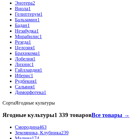
Энотера
2
Виола
1
Гелиптерум
1
Бальзамин
1
Бадан
1
Незабудка
1
Мирабилис
1
Резеда
1
Целозия
1
Брахикома
1
Лобелия
1
Лихнис
1
Гайллардия
1
Иберис
1
Рудбекия
1
Сальвия
1
Диморфотека
1
Сорта
Ягодные культуры
Ягодные культуры
1 339 товаров
Все товары →
Смородина
463
Земляника, Клубника
239
Малина
174