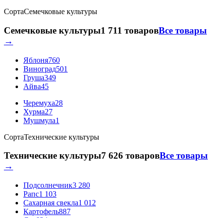
Сорта
Семечковые культуры
Семечковые культуры
1 711 товаров
Все товары
→
Яблоня
760
Виноград
501
Груша
349
Айва
45
Черемуха
28
Хурма
27
Мушмула
1
Сорта
Технические культуры
Технические культуры
7 626 товаров
Все товары
→
Подсолнечник
3 280
Рапс
1 103
Сахарная свекла
1 012
Картофель
887