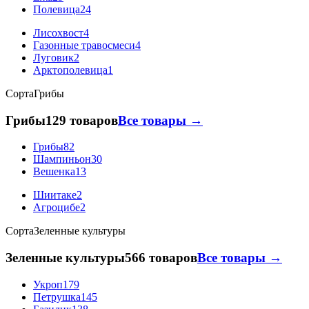
Полевица
24
Лисохвост
4
Газонные травосмеси
4
Луговик
2
Арктополевица
1
Сорта
Грибы
Грибы
129 товаров
Все товары →
Грибы
82
Шампиньон
30
Вешенка
13
Шиитаке
2
Агроцибе
2
Сорта
Зеленные культуры
Зеленные культуры
566 товаров
Все товары →
Укроп
179
Петрушка
145