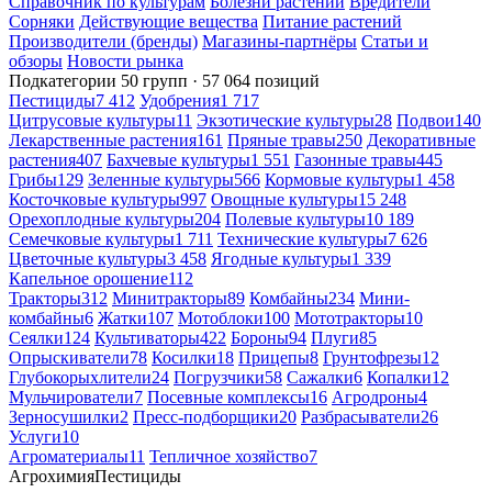
Справочник по культурам
Болезни растений
Вредители
Сорняки
Действующие вещества
Питание растений
Производители (бренды)
Магазины-партнёры
Статьи и
обзоры
Новости рынка
Подкатегории
50 групп · 57 064 позиций
Пестициды
7 412
Удобрения
1 717
Цитрусовые культуры
11
Экзотические культуры
28
Подвои
140
Лекарственные растения
161
Пряные травы
250
Декоративные
растения
407
Бахчевые культуры
1 551
Газонные травы
445
Грибы
129
Зеленные культуры
566
Кормовые культуры
1 458
Косточковые культуры
997
Овощные культуры
15 248
Орехоплодные культуры
204
Полевые культуры
10 189
Семечковые культуры
1 711
Технические культуры
7 626
Цветочные культуры
3 458
Ягодные культуры
1 339
Капельное орошение
112
Тракторы
312
Минитракторы
89
Комбайны
234
Мини-
комбайны
6
Жатки
107
Мотоблоки
100
Мототракторы
10
Сеялки
124
Культиваторы
422
Бороны
94
Плуги
85
Опрыскиватели
78
Косилки
18
Прицепы
8
Грунтофрезы
12
Глубокорыхлители
24
Погрузчики
58
Сажалки
6
Копалки
12
Мульчирователи
7
Посевные комплексы
16
Агродроны
4
Зерносушилки
2
Пресс-подборщики
20
Разбрасыватели
26
Услуги
10
Агроматериалы
11
Тепличное хозяйство
7
Агрохимия
Пестициды