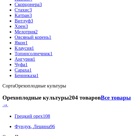
Скорцонера
3
Стахис
3
Катран
3
Витлуф
3
Хрен
3
Мелотрия
2
Овсяный корень
1
Якон
1
Клаусия
1
Топинсолнечник
1
Ангурия
1
Чуфа
1
Сараха
1
Бенинказа
1
Сорта
Орехоплодные культуры
Орехоплодные культуры
204 товаров
Все товары
→
Грецкий орех
108
Фундук, Лещина
96