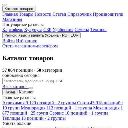
Каталог товаров
Главная
Товары
Новости
Статьи
Справочник
Производители
Магазины
Популярные разделы
Картофель
Кукуруза
СЗР
Удобрения
Семена
Техника
Регион, язык и валюта
Украина · RU · EUR
Войти
Избранное
Стать магазином-партнёром
Каталог товаров
57 064
позиций ·
50
категории
обновлено сегодня
ESC
Весь каталог
Каталог
Назад
Главные разделы
Агрохимия
9 129 позиций · 2 группы
Сорта
45 918 позиций ·
19 групп
Мелиорация
112 позиций · 1 группа
Механизация
1
877 позиций · 25 групп
Сервис
10 позиций · 1 группа
Теплицы
18 позиций · 2 группы
Узнать больше