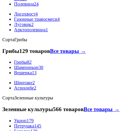
Полевица
24
Лисохвост
4
Газонные травосмеси
4
Луговик
2
Арктополевица
1
Сорта
Грибы
Грибы
129 товаров
Все товары →
Грибы
82
Шампиньон
30
Вешенка
13
Шиитаке
2
Агроцибе
2
Сорта
Зеленные культуры
Зеленные культуры
566 товаров
Все товары →
Укроп
179
Петрушка
145