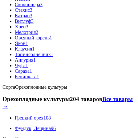
Скорцонера
3
Стахис
3
Катран
3
Витлуф
3
Хрен
3
Мелотрия
2
Овсяный корень
1
Якон
1
Клаусия
1
Топинсолнечник
1
Ангурия
1
Чуфа
1
Сараха
1
Бенинказа
1
Сорта
Орехоплодные культуры
Орехоплодные культуры
204 товаров
Все товары
→
Грецкий орех
108
Фундук, Лещина
96