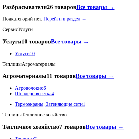
Разбрасыватели
26 товаров
Все товары →
Подкатегорий нет.
Перейти в раздел →
Сервис
Услуги
Услуги
10 товаров
Все товары →
Услуги
10
Теплицы
Агроматериалы
Агроматериалы
11 товаров
Все товары →
Агроволокно
6
Шпалерная сетка
4
Термоэкраны, Затеняющие сети
1
Теплицы
Тепличное хозяйство
Тепличное хозяйство
7 товаров
Все товары →
Теплицы
7