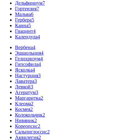
Дельфиниум
7
Гортензия
7
Мальва
6
Гербера
5
Канна
5
Гиацинт
4
Календула
4
Вербена
4
Эшшольция
4
Гелихризум
4
Гипсофила
4
Ясколка
4
Настурция
3
Лаватера
3
Левкой
3
Агератум
3
Маргаритка
2
Клеома
2
Космея
2
Колокольчик
2
Нивяник
2
Кореопсис
2
Сальпиглоссис
2
Аквилегия
2