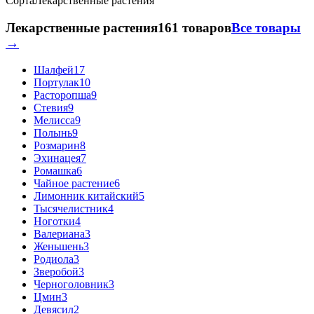
Сорта
Лекарственные растения
Лекарственные растения
161 товаров
Все товары
→
Шалфей
17
Портулак
10
Расторопша
9
Стевия
9
Мелисса
9
Полынь
9
Розмарин
8
Эхинацея
7
Ромашка
6
Чайное растение
6
Лимонник китайский
5
Тысячелистник
4
Ноготки
4
Валериана
3
Женьшень
3
Родиола
3
Зверобой
3
Черноголовник
3
Цмин
3
Девясил
2