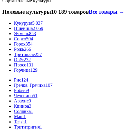
Сорта
Полевые культуры
Полевые культуры
10 189 товаров
Все товары →
Кукуруза
5 037
Пшеница
2 059
Ячмень
853
Сорго
504
Горох
354
Рожь
266
Тритикале
257
Овёс
232
Просо
131
Горчица
129
Рис
124
Гречка, Гречиха
107
Бобы
69
Чечевица
51
Арахис
9
Квиноа
3
Солянка
1
Маш
1
Тефф
1
Трититригия
1