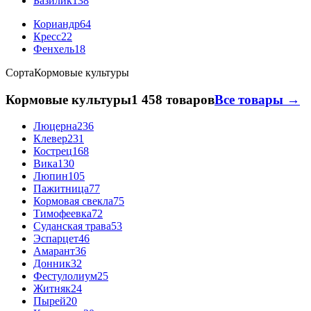
Базилик
138
Кориандр
64
Кресс
22
Фенхель
18
Сорта
Кормовые культуры
Кормовые культуры
1 458 товаров
Все товары →
Люцерна
236
Клевер
231
Кострец
168
Вика
130
Люпин
105
Пажитница
77
Кормовая свекла
75
Тимофеевка
72
Суданская трава
53
Эспарцет
46
Амарант
36
Донник
32
Фестулолиум
25
Житняк
24
Пырей
20