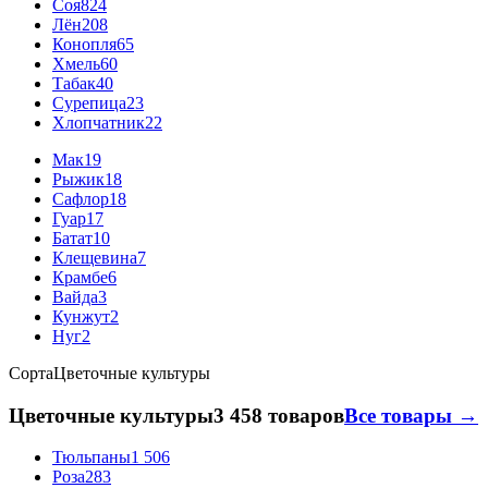
Соя
824
Лён
208
Конопля
65
Хмель
60
Табак
40
Сурепица
23
Хлопчатник
22
Мак
19
Рыжик
18
Сафлор
18
Гуар
17
Батат
10
Клещевина
7
Крамбе
6
Вайда
3
Кунжут
2
Нуг
2
Сорта
Цветочные культуры
Цветочные культуры
3 458 товаров
Все товары →
Тюльпаны
1 506
Роза
283