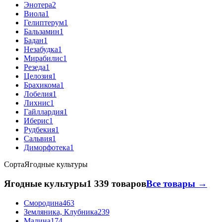
Энотера
2
Виола
1
Гелиптерум
1
Бальзамин
1
Бадан
1
Незабудка
1
Мирабилис
1
Резеда
1
Целозия
1
Брахикома
1
Лобелия
1
Лихнис
1
Гайллардия
1
Иберис
1
Рудбекия
1
Сальвия
1
Диморфотека
1
Сорта
Ягодные культуры
Ягодные культуры
1 339 товаров
Все товары →
Смородина
463
Земляника, Клубника
239
Малина
174