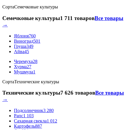
Сорта
Семечковые культуры
Семечковые культуры
1 711 товаров
Все товары
→
Яблоня
760
Виноград
501
Груша
349
Айва
45
Черемуха
28
Хурма
27
Мушмула
1
Сорта
Технические культуры
Технические культуры
7 626 товаров
Все товары
→
Подсолнечник
3 280
Рапс
1 103
Сахарная свекла
1 012
Картофель
887