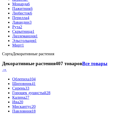
Монарда
6
Пажитник
6
Любисток
6
Перилла
4
Лавандин
3
Рута
2
Скрытница
1
Ляллеманция
1
Эльсгольция
1
Мирт
1
Сорта
Декоративные растения
Декоративные растения
407 товаров
Все товары
→
Облепиха
104
Шиповник
41
Сирень
33
Горошек душистый
28
Калина
27
Ива
20
Мискантус
20
Павловния
18