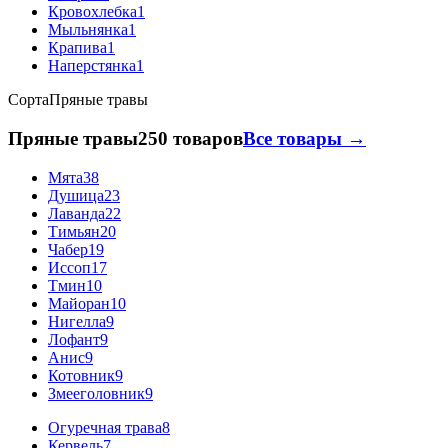
Кровохлебка
1
Мыльнянка
1
Крапива
1
Наперстянка
1
Сорта
Пряные травы
Пряные травы
250 товаров
Все товары →
Мята
38
Душица
23
Лаванда
22
Тимьян
20
Чабер
19
Иссоп
17
Тмин
10
Майоран
10
Нигелла
9
Лофант
9
Анис
9
Котовник
9
Змееголовник
9
Огуречная трава
8
Кервель
7