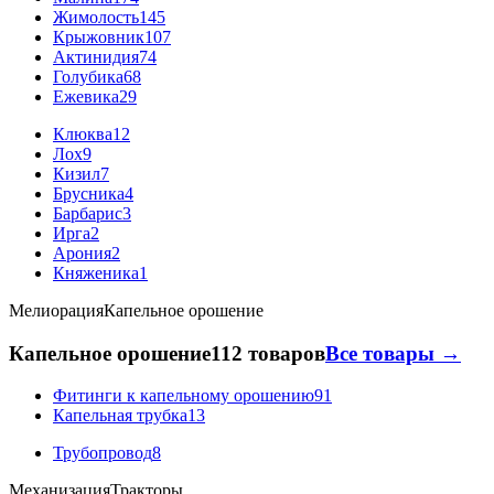
Жимолость
145
Крыжовник
107
Актинидия
74
Голубика
68
Ежевика
29
Клюква
12
Лох
9
Кизил
7
Брусника
4
Барбарис
3
Ирга
2
Арония
2
Княженика
1
Мелиорация
Капельное орошение
Капельное орошение
112 товаров
Все товары →
Фитинги к капельному орошению
91
Капельная трубка
13
Трубопровод
8
Механизация
Тракторы