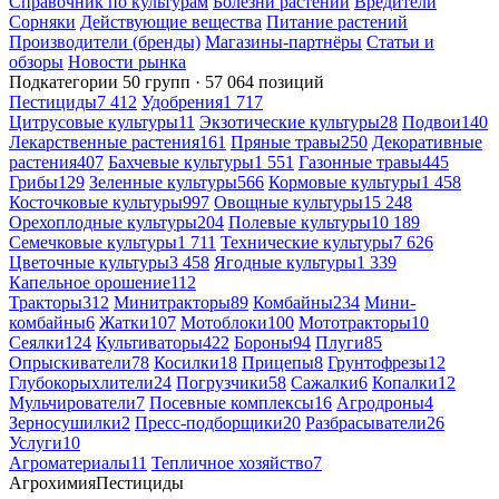
Справочник по культурам
Болезни растений
Вредители
Сорняки
Действующие вещества
Питание растений
Производители (бренды)
Магазины-партнёры
Статьи и
обзоры
Новости рынка
Подкатегории
50 групп · 57 064 позиций
Пестициды
7 412
Удобрения
1 717
Цитрусовые культуры
11
Экзотические культуры
28
Подвои
140
Лекарственные растения
161
Пряные травы
250
Декоративные
растения
407
Бахчевые культуры
1 551
Газонные травы
445
Грибы
129
Зеленные культуры
566
Кормовые культуры
1 458
Косточковые культуры
997
Овощные культуры
15 248
Орехоплодные культуры
204
Полевые культуры
10 189
Семечковые культуры
1 711
Технические культуры
7 626
Цветочные культуры
3 458
Ягодные культуры
1 339
Капельное орошение
112
Тракторы
312
Минитракторы
89
Комбайны
234
Мини-
комбайны
6
Жатки
107
Мотоблоки
100
Мототракторы
10
Сеялки
124
Культиваторы
422
Бороны
94
Плуги
85
Опрыскиватели
78
Косилки
18
Прицепы
8
Грунтофрезы
12
Глубокорыхлители
24
Погрузчики
58
Сажалки
6
Копалки
12
Мульчирователи
7
Посевные комплексы
16
Агродроны
4
Зерносушилки
2
Пресс-подборщики
20
Разбрасыватели
26
Услуги
10
Агроматериалы
11
Тепличное хозяйство
7
Агрохимия
Пестициды