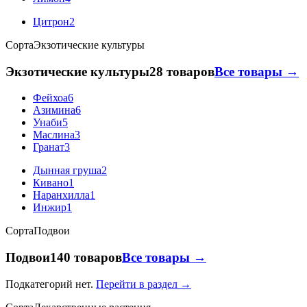
Цитрон
2
Сорта
Экзотические культуры
Экзотические культуры
28 товаров
Все товары →
Фейхоа
6
Азимина
6
Унаби
5
Маслина
3
Гранат
3
Дынная груша
2
Кивано
1
Наранхилла
1
Инжир
1
Сорта
Подвои
Подвои
140 товаров
Все товары →
Подкатегорий нет.
Перейти в раздел →