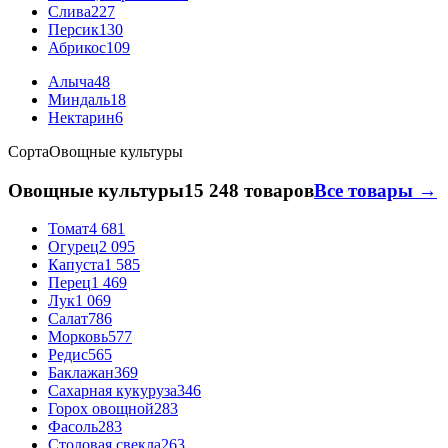
Слива
227
Персик
130
Абрикос
109
Алыча
48
Миндаль
18
Нектарин
6
Сорта
Овощные культуры
Овощные культуры
15 248 товаров
Все товары →
Томат
4 681
Огурец
2 095
Капуста
1 585
Перец
1 469
Лук
1 069
Салат
786
Морковь
577
Редис
565
Баклажан
369
Сахарная кукуруза
346
Горох овощной
283
Фасоль
283
Столовая свекла
263