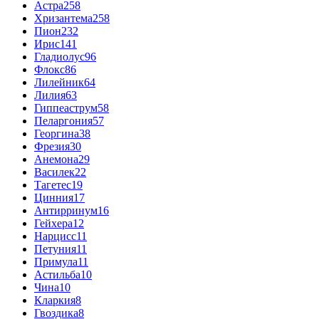
Астра
258
Хризантема
258
Пион
232
Ирис
141
Гладиолус
96
Флокс
86
Лилейник
64
Лилия
63
Гиппеаструм
58
Пеларгония
57
Георгина
38
Фрезия
30
Анемона
29
Василек
22
Тагетес
19
Цинния
17
Антирринум
16
Гейхера
12
Нарцисс
11
Петуния
11
Примула
11
Астильба
10
Чина
10
Кларкия
8
Гвоздика
8