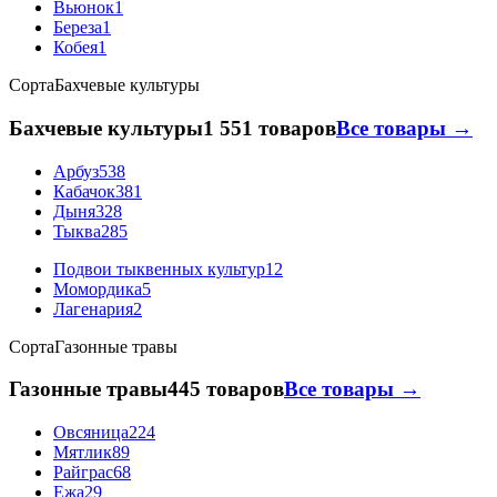
Вьюнок
1
Береза
1
Кобея
1
Сорта
Бахчевые культуры
Бахчевые культуры
1 551 товаров
Все товары →
Арбуз
538
Кабачок
381
Дыня
328
Тыква
285
Подвои тыквенных культур
12
Момордика
5
Лагенария
2
Сорта
Газонные травы
Газонные травы
445 товаров
Все товары →
Овсяница
224
Мятлик
89
Райграс
68
Ежа
29