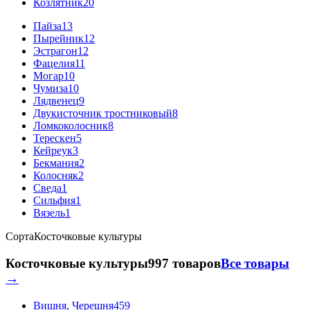
Козлятник
20
Пайза
13
Пырейник
12
Эстрагон
12
Фацелия
11
Могар
10
Чумиза
10
Лядвенец
9
Двукисточник тростниковый
8
Ломкоколосник
8
Терескен
5
Кейреук
3
Бекмания
2
Колосняк
2
Сведа
1
Сильфия
1
Вязель
1
Сорта
Косточковые культуры
Косточковые культуры
997 товаров
Все товары
→
Вишня, Черешня
459