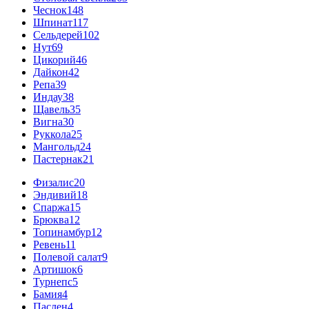
Чеснок
148
Шпинат
117
Сельдерей
102
Нут
69
Цикорий
46
Дайкон
42
Репа
39
Индау
38
Щавель
35
Вигна
30
Руккола
25
Мангольд
24
Пастернак
21
Физалис
20
Эндивий
18
Спаржа
15
Брюква
12
Топинамбур
12
Ревень
11
Полевой салат
9
Артишок
6
Турнепс
5
Бамия
4
Паслен
4