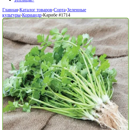
Главная
›
Каталог товаров
›
Сорта
›
Зеленные
культуры
›
Кориандр
›
Карибе
#1714