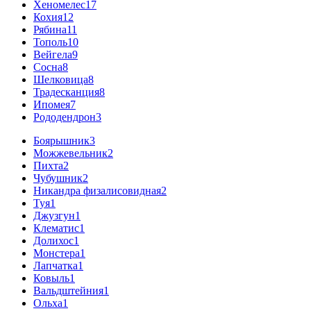
Хеномелес
17
Кохия
12
Рябина
11
Тополь
10
Вейгела
9
Сосна
8
Шелковица
8
Традесканция
8
Ипомея
7
Рододендрон
3
Боярышник
3
Можжевельник
2
Пихта
2
Чубушник
2
Никандра физалисовидная
2
Туя
1
Джузгун
1
Клематис
1
Долихос
1
Монстера
1
Лапчатка
1
Ковыль
1
Вальдштейния
1
Ольха
1