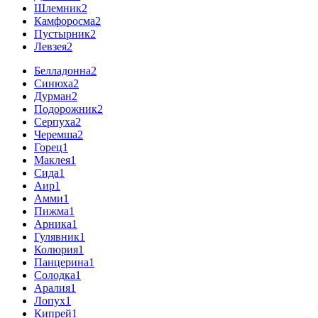
Шлемник
2
Камфоросма
2
Пустырник
2
Левзея
2
Белладонна
2
Синюха
2
Дурман
2
Подорожник
2
Серпуха
2
Черемша
2
Горец
1
Маклея
1
Сида
1
Аир
1
Амми
1
Пижма
1
Арника
1
Гулявник
1
Колюрия
1
Панцерина
1
Солодка
1
Аралия
1
Лопух
1
Кипрей
1