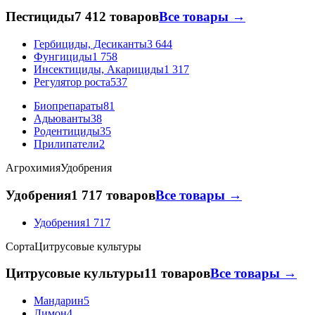
Пестициды
7 412 товаров
Все товары →
Гербициды, Десиканты
3 644
Фунгициды
1 758
Инсектициды, Акарициды
1 317
Регулятор роста
537
Биопрепараты
81
Адьюванты
38
Родентициды
35
Прилипатели
2
Агрохимия
Удобрения
Удобрения
1 717 товаров
Все товары →
Удобрения
1 717
Сорта
Цитрусовые культуры
Цитрусовые культуры
11 товаров
Все товары →
Мандарин
5
Лимон
4