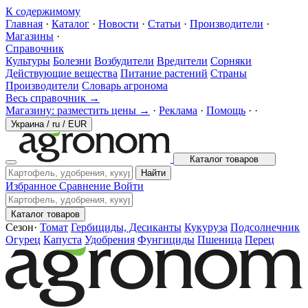
К содержимому
Главная
·
Каталог
·
Новости
·
Статьи
·
Производители
·
Магазины
·
Справочник
Культуры
Болезни
Возбудители
Вредители
Сорняки
Действующие вещества
Питание растений
Страны
Производители
Словарь агронома
Весь справочник →
Магазину: разместить цены →
·
Реклама
·
Помощь
·
·
Украина
/
ru
/
EUR
Каталог товаров
Найти
Избранное
Сравнение
Войти
Каталог товаров
Сезон
·
Томат
Гербициды, Десиканты
Кукуруза
Подсолнечник
Огурец
Капуста
Удобрения
Фунгициды
Пшеница
Перец