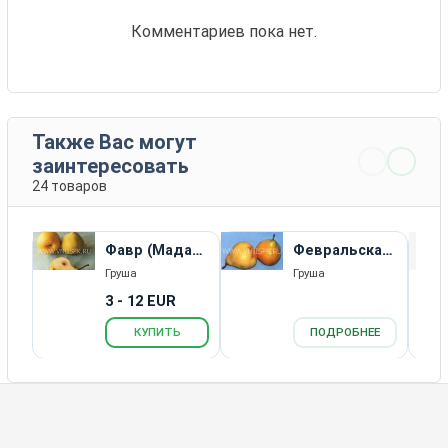
Комментариев пока нет.
Также Вас могут
заинтересовать
24 товаров
Фавр (Мадам
Февральская
Фавр)
(Иммунная)
Груша
Груша
3 - 12 EUR
КУПИТЬ
ПОДРОБНЕЕ