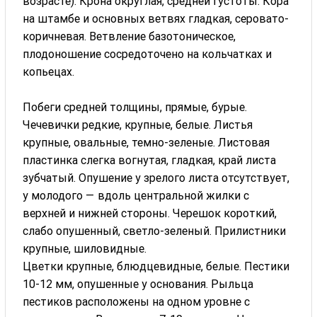
возрасте). Крона округлая, средней густоты. Кора
на штамбе и основных ветвях гладкая, серовато-
коричневая. Ветвление базотоническое,
плодоношение сосредоточено на кольчатках и
копьецах.
Побеги средней толщины, прямые, бурые.
Чечевички редкие, крупные, белые. Листья
крупные, овальные, темно-зеленые. Листовая
пла­стинка слегка вогнутая, гладкая, край листа
зубчатый. Опушение у зрелого листа отсутствует,
у молодого — вдоль центральной жилки с
верхней и нижней стороны. Черешок короткий,
слабо опушенный, светло-зеленый. Прилистники
крупные, шиловидные.
Цветки крупные, блюдцевидные, белые. Пестики
10-12 мм, опушенные у основания. Рыльца
пестиков расположены на одном уровне с