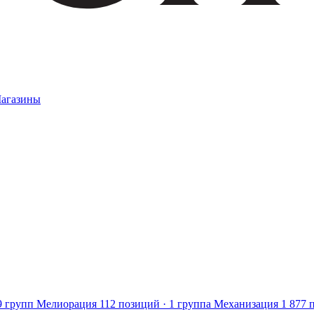
агазины
9 групп
Мелиорация
112 позиций · 1 группа
Механизация
1 877 