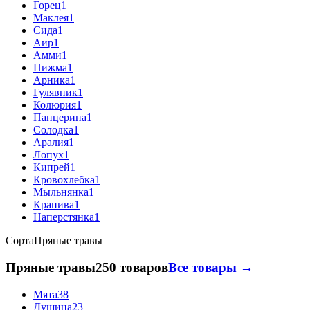
Горец
1
Маклея
1
Сида
1
Аир
1
Амми
1
Пижма
1
Арника
1
Гулявник
1
Колюрия
1
Панцерина
1
Солодка
1
Аралия
1
Лопух
1
Кипрей
1
Кровохлебка
1
Мыльнянка
1
Крапива
1
Наперстянка
1
Сорта
Пряные травы
Пряные травы
250 товаров
Все товары →
Мята
38
Душица
23