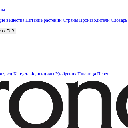
ины
·
ие вещества
Питание растений
Страны
Производители
Словарь
ru
/
EUR
Огурец
Капуста
Фунгициды
Удобрения
Пшеница
Перец