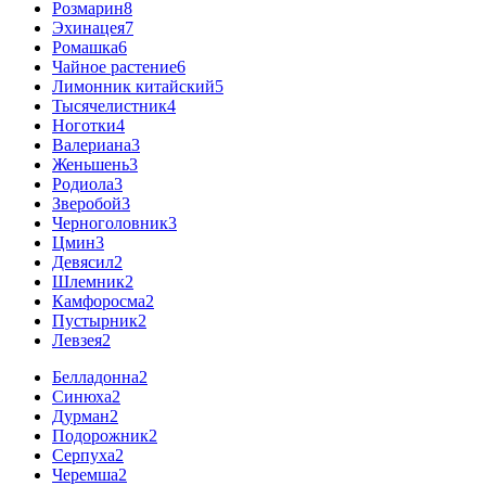
Розмарин
8
Эхинацея
7
Ромашка
6
Чайное растение
6
Лимонник китайский
5
Тысячелистник
4
Ноготки
4
Валериана
3
Женьшень
3
Родиола
3
Зверобой
3
Черноголовник
3
Цмин
3
Девясил
2
Шлемник
2
Камфоросма
2
Пустырник
2
Левзея
2
Белладонна
2
Синюха
2
Дурман
2
Подорожник
2
Серпуха
2
Черемша
2