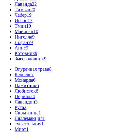
Лаванда
22
Тимьян
20
Чабер
19
Иссоп
17
Тмин
10
Майоран
10
Нигелла
9
Лофант
9
Анис
9
Котовник
9
Змееголовник
9
Огуречная трава
8
Кервель
7
Монарда
6
Пажитник
6
Любисток
6
Перилла
4
Лавандин
3
Рута
2
Скрытница
1
Ляллеманция
1
Эльсгольция
1
Мирт
1