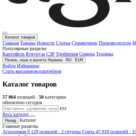
Каталог товаров
Главная
Товары
Новости
Статьи
Справочник
Производители
М
Популярные разделы
Картофель
Кукуруза
СЗР
Удобрения
Семена
Техника
Регион, язык и валюта
Украина · RU · EUR
Войти
Избранное
Стать магазином-партнёром
Каталог товаров
57 064
позиций ·
50
категории
обновлено сегодня
ESC
Весь каталог
Каталог
Назад
Главные разделы
Агрохимия
9 129 позиций · 2 группы
Сорта
45 918 позиций · 1