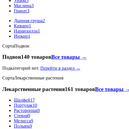
Унаби
5
Маслина
3
Гранат
3
Дынная груша
2
Кивано
1
Наранхилла
1
Инжир
1
Сорта
Подвои
Подвои
140 товаров
Все товары →
Подкатегорий нет.
Перейти в раздел →
Сорта
Лекарственные растения
Лекарственные растения
161 товаров
Все товары 
Шалфей
17
Портулак
10
Расторопша
9
Стевия
9
Мелисса
9
Полынь
9