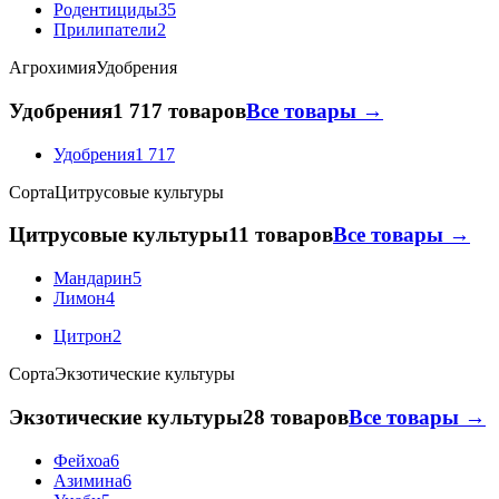
Родентициды
35
Прилипатели
2
Агрохимия
Удобрения
Удобрения
1 717 товаров
Все товары →
Удобрения
1 717
Сорта
Цитрусовые культуры
Цитрусовые культуры
11 товаров
Все товары →
Мандарин
5
Лимон
4
Цитрон
2
Сорта
Экзотические культуры
Экзотические культуры
28 товаров
Все товары →
Фейхоа
6
Азимина
6