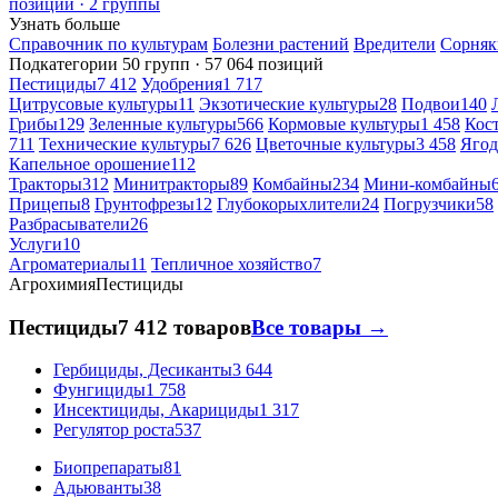
позиций · 2 группы
Узнать больше
Справочник по культурам
Болезни растений
Вредители
Сорняк
Подкатегории
50 групп · 57 064 позиций
Пестициды
7 412
Удобрения
1 717
Цитрусовые культуры
11
Экзотические культуры
28
Подвои
140
Грибы
129
Зеленные культуры
566
Кормовые культуры
1 458
Кос
711
Технические культуры
7 626
Цветочные культуры
3 458
Ягод
Капельное орошение
112
Тракторы
312
Минитракторы
89
Комбайны
234
Мини-комбайны
Прицепы
8
Грунтофрезы
12
Глубокорыхлители
24
Погрузчики
58
Разбрасыватели
26
Услуги
10
Агроматериалы
11
Тепличное хозяйство
7
Агрохимия
Пестициды
Пестициды
7 412 товаров
Все товары →
Гербициды, Десиканты
3 644
Фунгициды
1 758
Инсектициды, Акарициды
1 317
Регулятор роста
537
Биопрепараты
81
Адьюванты
38