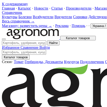
К содержимому
Главная
·
Каталог
·
Новости
·
Статьи
·
Производители
·
Магаз
Справочник
Культуры
Болезни
Возбудители
Вредители
Сорняки
Действующ
Весь справочник →
Магазину: разместить цены →
·
Реклама
·
Помощь
·
·
Украина
/
Каталог товаров
Найти
Избранное
Сравнение
Войти
Каталог товаров
Сезон
·
Томат
Гербициды, Десиканты
Кукуруза
Подсолнечник