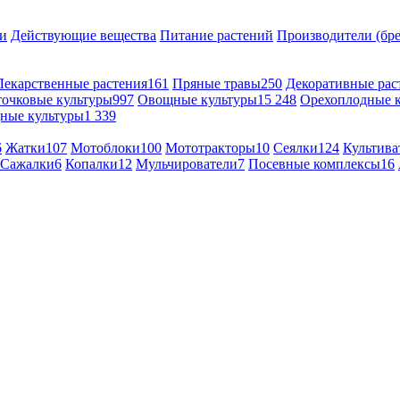
и
Действующие вещества
Питание растений
Производители (бр
Лекарственные растения
161
Пряные травы
250
Декоративные рас
точковые культуры
997
Овощные культуры
15 248
Орехоплодные 
ные культуры
1 339
6
Жатки
107
Мотоблоки
100
Мототракторы
10
Сеялки
124
Культива
Сажалки
6
Копалки
12
Мульчирователи
7
Посевные комплексы
16