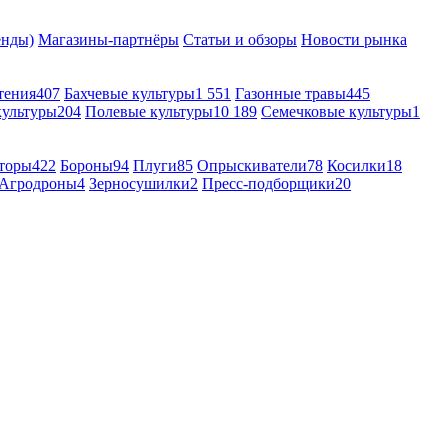
енды)
Магазины-партнёры
Статьи и обзоры
Новости рынка
тения
407
Бахчевые культуры
1 551
Газонные травы
445
культуры
204
Полевые культуры
10 189
Семечковые культуры
1
торы
422
Бороны
94
Плуги
85
Опрыскиватели
78
Косилки
18
Агродроны
4
Зерносушилки
2
Пресс-подборщики
20