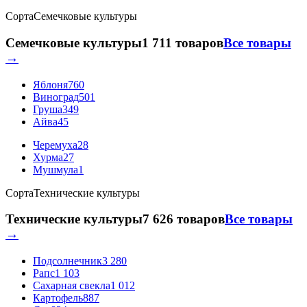
Сорта
Семечковые культуры
Семечковые культуры
1 711 товаров
Все товары
→
Яблоня
760
Виноград
501
Груша
349
Айва
45
Черемуха
28
Хурма
27
Мушмула
1
Сорта
Технические культуры
Технические культуры
7 626 товаров
Все товары
→
Подсолнечник
3 280
Рапс
1 103
Сахарная свекла
1 012
Картофель
887