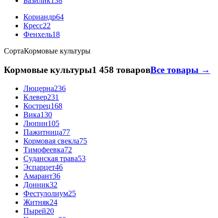
Базилик
138
Кориандр
64
Кресс
22
Фенхель
18
Сорта
Кормовые культуры
Кормовые культуры
1 458 товаров
Все товары →
Люцерна
236
Клевер
231
Кострец
168
Вика
130
Люпин
105
Пажитница
77
Кормовая свекла
75
Тимофеевка
72
Суданская трава
53
Эспарцет
46
Амарант
36
Донник
32
Фестулолиум
25
Житняк
24
Пырей
20