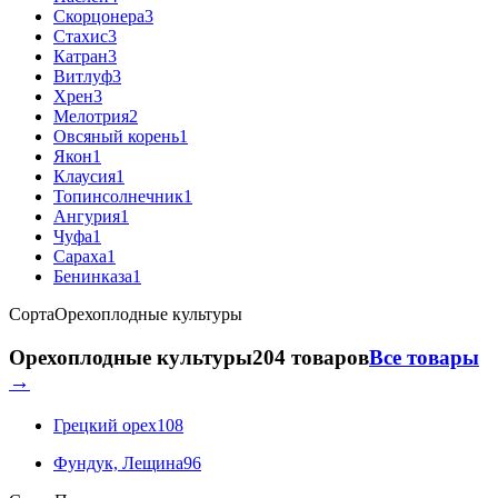
Скорцонера
3
Стахис
3
Катран
3
Витлуф
3
Хрен
3
Мелотрия
2
Овсяный корень
1
Якон
1
Клаусия
1
Топинсолнечник
1
Ангурия
1
Чуфа
1
Сараха
1
Бенинказа
1
Сорта
Орехоплодные культуры
Орехоплодные культуры
204 товаров
Все товары
→
Грецкий орех
108
Фундук, Лещина
96