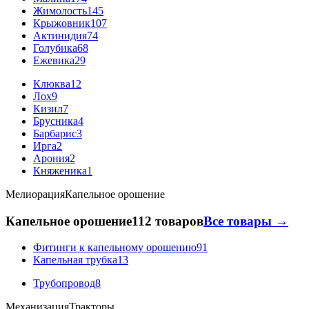
Жимолость
145
Крыжовник
107
Актинидия
74
Голубика
68
Ежевика
29
Клюква
12
Лох
9
Кизил
7
Брусника
4
Барбарис
3
Ирга
2
Арония
2
Княженика
1
Мелиорация
Капельное орошение
Капельное орошение
112 товаров
Все товары →
Фитинги к капельному орошению
91
Капельная трубка
13
Трубопровод
8
Механизация
Тракторы