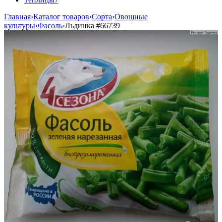
Главная
›
Каталог товаров
›
Сорта
›
Овощные
культуры
›
Фасоль
›
Льдинка
#66739