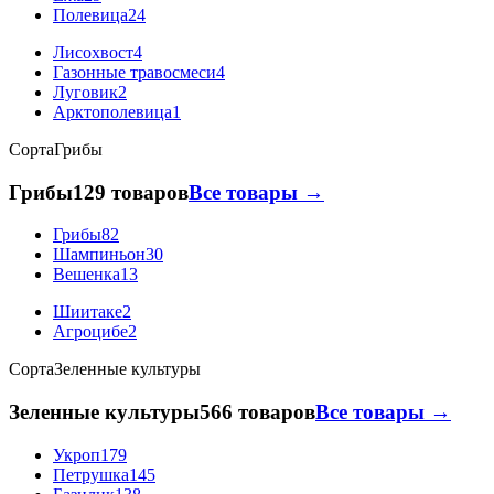
Полевица
24
Лисохвост
4
Газонные травосмеси
4
Луговик
2
Арктополевица
1
Сорта
Грибы
Грибы
129 товаров
Все товары →
Грибы
82
Шампиньон
30
Вешенка
13
Шиитаке
2
Агроцибе
2
Сорта
Зеленные культуры
Зеленные культуры
566 товаров
Все товары →
Укроп
179
Петрушка
145