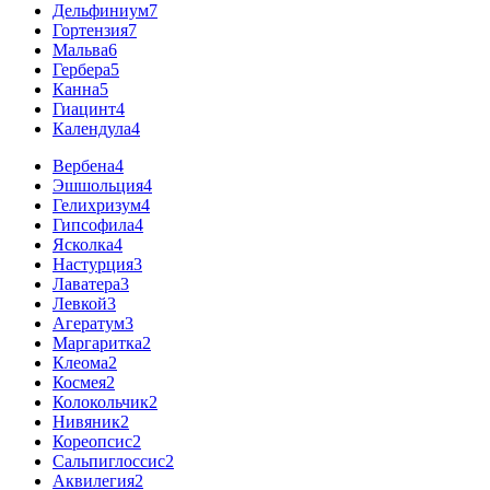
Дельфиниум
7
Гортензия
7
Мальва
6
Гербера
5
Канна
5
Гиацинт
4
Календула
4
Вербена
4
Эшшольция
4
Гелихризум
4
Гипсофила
4
Ясколка
4
Настурция
3
Лаватера
3
Левкой
3
Агератум
3
Маргаритка
2
Клеома
2
Космея
2
Колокольчик
2
Нивяник
2
Кореопсис
2
Сальпиглоссис
2
Аквилегия
2