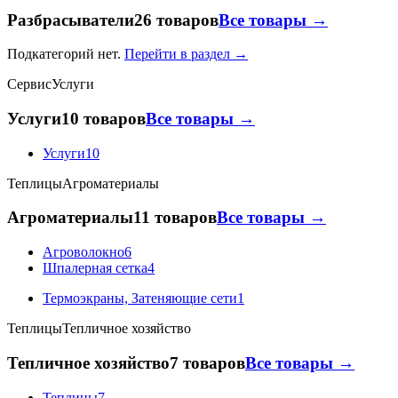
Разбрасыватели
26 товаров
Все товары →
Подкатегорий нет.
Перейти в раздел →
Сервис
Услуги
Услуги
10 товаров
Все товары →
Услуги
10
Теплицы
Агроматериалы
Агроматериалы
11 товаров
Все товары →
Агроволокно
6
Шпалерная сетка
4
Термоэкраны, Затеняющие сети
1
Теплицы
Тепличное хозяйство
Тепличное хозяйство
7 товаров
Все товары →
Теплицы
7