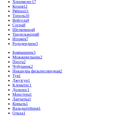
Хеномелес
17
Кохия
12
Рябина
11
Тополь
10
Вейгела
9
Сосна
8
Шелковица
8
Традесканция
8
Ипомея
7
Рододендрон
3
Боярышник
3
Можжевельник
2
Пихта
2
Чубушник
2
Никандра физалисовидная
2
Туя
1
Джузгун
1
Клематис
1
Долихос
1
Монстера
1
Лапчатка
1
Ковыль
1
Вальдштейния
1
Ольха
1