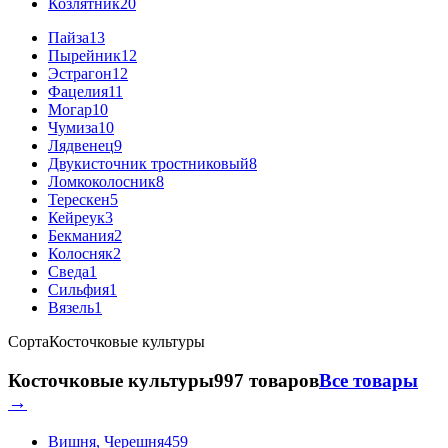
Козлятник
20
Пайза
13
Пырейник
12
Эстрагон
12
Фацелия
11
Могар
10
Чумиза
10
Лядвенец
9
Двукисточник тростниковый
8
Ломкоколосник
8
Терескен
5
Кейреук
3
Бекмания
2
Колосняк
2
Сведа
1
Сильфия
1
Вязель
1
Сорта
Косточковые культуры
Косточковые культуры
997 товаров
Все товары
→
Вишня, Черешня
459