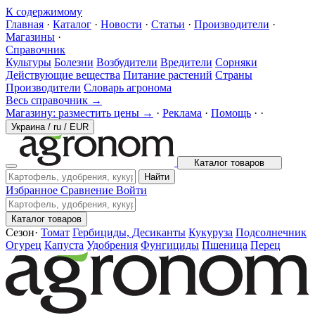
К содержимому
Главная
·
Каталог
·
Новости
·
Статьи
·
Производители
·
Магазины
·
Справочник
Культуры
Болезни
Возбудители
Вредители
Сорняки
Действующие вещества
Питание растений
Страны
Производители
Словарь агронома
Весь справочник →
Магазину: разместить цены →
·
Реклама
·
Помощь
·
·
Украина
/
ru
/
EUR
Каталог товаров
Найти
Избранное
Сравнение
Войти
Каталог товаров
Сезон
·
Томат
Гербициды, Десиканты
Кукуруза
Подсолнечник
Огурец
Капуста
Удобрения
Фунгициды
Пшеница
Перец