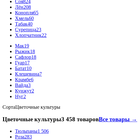
Соя
824
Лён
208
Конопля
65
Хмель
60
Табак
40
Сурепица
23
Хлопчатник
22
Мак
19
Рыжик
18
Сафлор
18
Гуар
17
Батат
10
Клещевина
7
Крамбе
6
Вайда
3
Кунжут
2
Нуг
2
Сорта
Цветочные культуры
Цветочные культуры
3 458 товаров
Все товары →
Тюльпаны
1 506
Роза
283