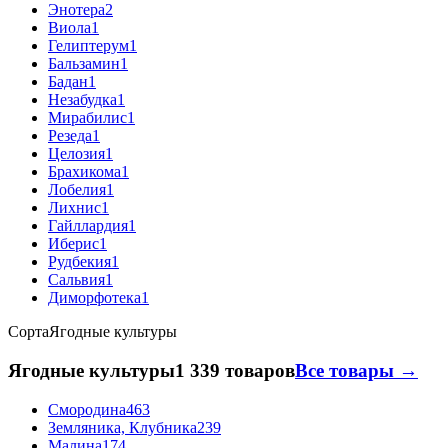
Энотера
2
Виола
1
Гелиптерум
1
Бальзамин
1
Бадан
1
Незабудка
1
Мирабилис
1
Резеда
1
Целозия
1
Брахикома
1
Лобелия
1
Лихнис
1
Гайллардия
1
Иберис
1
Рудбекия
1
Сальвия
1
Диморфотека
1
Сорта
Ягодные культуры
Ягодные культуры
1 339 товаров
Все товары →
Смородина
463
Земляника, Клубника
239
Малина
174