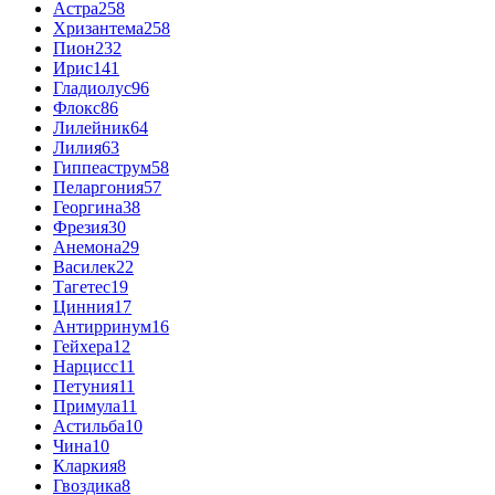
Астра
258
Хризантема
258
Пион
232
Ирис
141
Гладиолус
96
Флокс
86
Лилейник
64
Лилия
63
Гиппеаструм
58
Пеларгония
57
Георгина
38
Фрезия
30
Анемона
29
Василек
22
Тагетес
19
Цинния
17
Антирринум
16
Гейхера
12
Нарцисс
11
Петуния
11
Примула
11
Астильба
10
Чина
10
Кларкия
8
Гвоздика
8