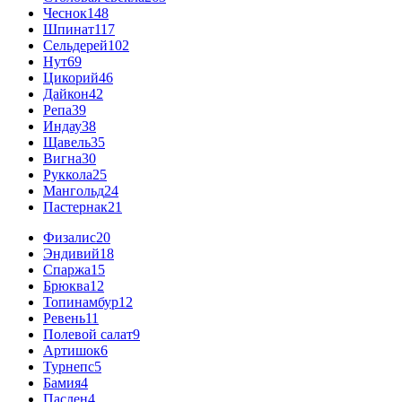
Чеснок
148
Шпинат
117
Сельдерей
102
Нут
69
Цикорий
46
Дайкон
42
Репа
39
Индау
38
Щавель
35
Вигна
30
Руккола
25
Мангольд
24
Пастернак
21
Физалис
20
Эндивий
18
Спаржа
15
Брюква
12
Топинамбур
12
Ревень
11
Полевой салат
9
Артишок
6
Турнепс
5
Бамия
4
Паслен
4