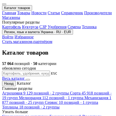
Каталог товаров
Главная
Товары
Новости
Статьи
Справочник
Производители
Магазины
Популярные разделы
Картофель
Кукуруза
СЗР
Удобрения
Семена
Техника
Регион, язык и валюта
Украина · RU · EUR
Войти
Избранное
Стать магазином-партнёром
Каталог товаров
57 064
позиций ·
50
категории
обновлено сегодня
ESC
Весь каталог
Каталог
Назад
Главные разделы
Агрохимия
9 129 позиций · 2 группы
Сорта
45 918 позиций ·
19 групп
Мелиорация
112 позиций · 1 группа
Механизация
1
877 позиций · 25 групп
Сервис
10 позиций · 1 группа
Теплицы
18 позиций · 2 группы
Узнать больше