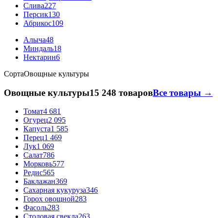
Слива
227
Персик
130
Абрикос
109
Алыча
48
Миндаль
18
Нектарин
6
Сорта
Овощные культуры
Овощные культуры
15 248 товаров
Все товары →
Томат
4 681
Огурец
2 095
Капуста
1 585
Перец
1 469
Лук
1 069
Салат
786
Морковь
577
Редис
565
Баклажан
369
Сахарная кукуруза
346
Горох овощной
283
Фасоль
283
Столовая свекла
263