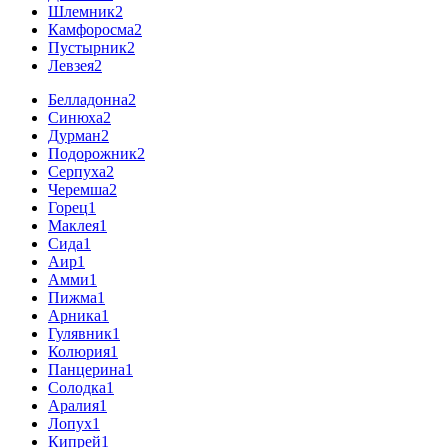
Шлемник
2
Камфоросма
2
Пустырник
2
Левзея
2
Белладонна
2
Синюха
2
Дурман
2
Подорожник
2
Серпуха
2
Черемша
2
Горец
1
Маклея
1
Сида
1
Аир
1
Амми
1
Пижма
1
Арника
1
Гулявник
1
Колюрия
1
Панцерина
1
Солодка
1
Аралия
1
Лопух
1
Кипрей
1