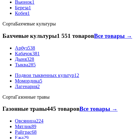
Вьюнок
1
Береза
1
Кобея
1
Сорта
Бахчевые культуры
Бахчевые культуры
1 551 товаров
Все товары →
Арбуз
538
Кабачок
381
Дыня
328
Тыква
285
Подвои тыквенных культур
12
Момордика
5
Лагенария
2
Сорта
Газонные травы
Газонные травы
445 товаров
Все товары →
Овсяница
224
Мятлик
89
Райграс
68
Ежа
29