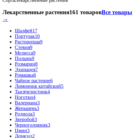
Сорта
Лекарственные растения
Лекарственные растения
161 товаров
Все товары
→
Шалфей
17
Портулак
10
Расторопша
9
Стевия
9
Мелисса
9
Полынь
9
Розмарин
8
Эхинацея
7
Ромашка
6
Чайное растение
6
Лимонник китайский
5
Тысячелистник
4
Ноготки
4
Валериана
3
Женьшень
3
Родиола
3
Зверобой
3
Черноголовник
3
Цмин
3
Девясил
2