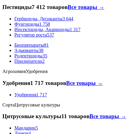
Пестициды
7 412 товаров
Все товары →
Гербициды, Десиканты
3 644
Фунгициды
1 758
Инсектициды, Акарициды
1 317
Регулятор роста
537
Биопрепараты
81
Адьюванты
38
Родентициды
35
Прилипатели
2
Агрохимия
Удобрения
Удобрения
1 717 товаров
Все товары →
Удобрения
1 717
Сорта
Цитрусовые культуры
Цитрусовые культуры
11 товаров
Все товары →
Мандарин
5
Лимон
4