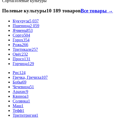
Сорта
Полевые культуры
Полевые культуры
10 189 товаров
Все товары →
Кукуруза
5 037
Пшеница
2 059
Ячмень
853
Сорго
504
Горох
354
Рожь
266
Тритикале
257
Овёс
232
Просо
131
Горчица
129
Рис
124
Гречка, Гречиха
107
Бобы
69
Чечевица
51
Арахис
9
Квиноа
3
Солянка
1
Маш
1
Тефф
1
Трититригия
1