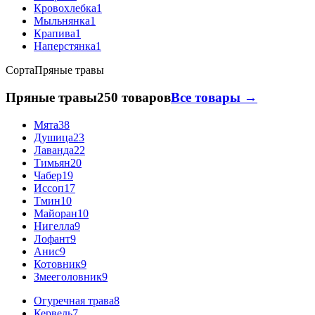
Кровохлебка
1
Мыльнянка
1
Крапива
1
Наперстянка
1
Сорта
Пряные травы
Пряные травы
250 товаров
Все товары →
Мята
38
Душица
23
Лаванда
22
Тимьян
20
Чабер
19
Иссоп
17
Тмин
10
Майоран
10
Нигелла
9
Лофант
9
Анис
9
Котовник
9
Змееголовник
9
Огуречная трава
8
Кервель
7