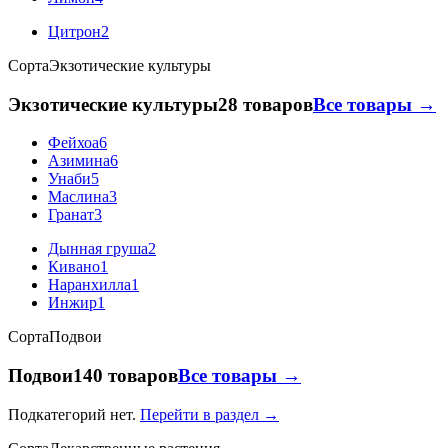
Цитрон
2
Сорта
Экзотические культуры
Экзотические культуры
28 товаров
Все товары →
Фейхоа
6
Азимина
6
Унаби
5
Маслина
3
Гранат
3
Дынная груша
2
Кивано
1
Наранхилла
1
Инжир
1
Сорта
Подвои
Подвои
140 товаров
Все товары →
Подкатегорий нет.
Перейти в раздел →