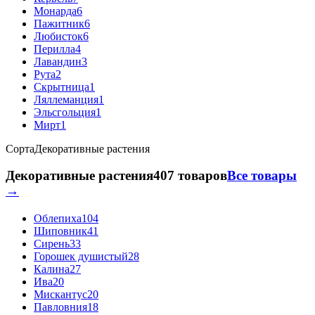
Монарда
6
Пажитник
6
Любисток
6
Перилла
4
Лавандин
3
Рута
2
Скрытница
1
Ляллеманция
1
Эльсгольция
1
Мирт
1
Сорта
Декоративные растения
Декоративные растения
407 товаров
Все товары
→
Облепиха
104
Шиповник
41
Сирень
33
Горошек душистый
28
Калина
27
Ива
20
Мискантус
20
Павловния
18