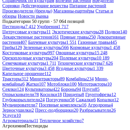
Справочник по культурам
Болезни растений
Вредители
Сорняки
Действующие вещества
Питание растений
Производители (бренды)
Магазины-партнёры
Статьи и
обзоры
Новости рынка
Подкатегории
50 групп · 57 064 позиций
Пестициды
7 412
Удобрения
1 717
Цитрусовые культуры
11
Экзотические культуры
28
Подвои
140
Лекарственные растения
161
Пряные травы
250
Декоративные
растения
407
Бахчевые культуры
1 551
Газонные травы
445
Грибы
129
Зеленные культуры
566
Кормовые культуры
1 458
Косточковые культуры
997
Овощные культуры
15 248
Орехоплодные культуры
204
Полевые культуры
10 189
Семечковые культуры
1 711
Технические культуры
7 626
Цветочные культуры
3 458
Ягодные культуры
1 339
Капельное орошение
112
Тракторы
312
Минитракторы
89
Комбайны
234
Мини-
комбайны
6
Жатки
107
Мотоблоки
100
Мототракторы
10
Сеялки
124
Культиваторы
422
Бороны
94
Плуги
85
Опрыскиватели
78
Косилки
18
Прицепы
8
Грунтофрезы
12
Глубокорыхлители
24
Погрузчики
58
Сажалки
6
Копалки
12
Мульчирователи
7
Посевные комплексы
16
Агродроны
4
Зерносушилки
2
Пресс-подборщики
20
Разбрасыватели
26
Услуги
10
Агроматериалы
11
Тепличное хозяйство
7
Агрохимия
Пестициды