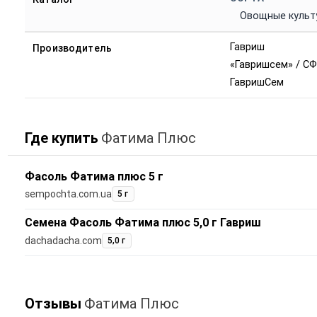
Овощные культ
Гавриш
Производитель
«Гавришсем» / СФ
ГавришСем
Где купить
Фатима Плюс
Фасоль Фатима плюс 5 г
sempochta.com.ua
5 г
Семена Фасоль Фатима плюс 5,0 г Гавриш
dachadacha.com
5,0 г
Отзывы
Фатима Плюс