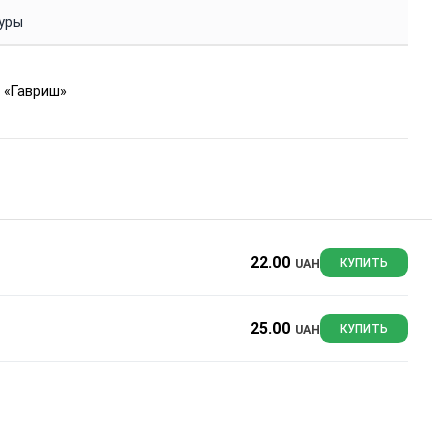
уры
 «Гавриш»
22.00
UAH
КУПИТЬ
25.00
UAH
КУПИТЬ