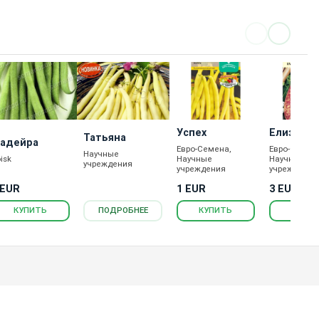
Успех
Елизавет
Татьяна
адейра
Евро-Семена,
Евро-Семена
Научные
isk
Научные
Научные
учреждения
учреждения
учреждения
 EUR
1 EUR
3 EUR
КУПИТЬ
ПОДРОБНЕЕ
КУПИТЬ
КУПИ
Каталог товаров
Новости
Статьи
Обратная связь
RS