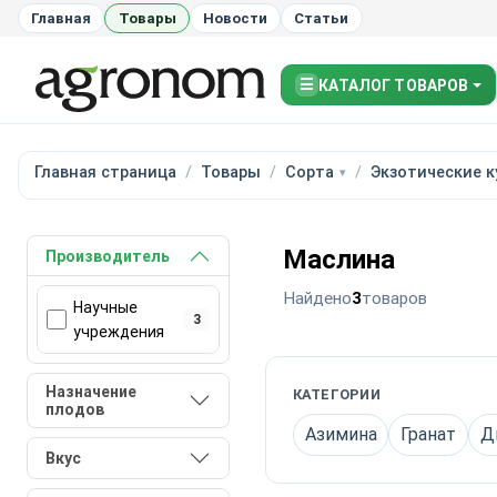
Главная
Товары
Новости
Статьи
☰
КАТАЛОГ ТОВАРОВ
Главная страница
Товары
Сорта
Экзотические 
Маслина
Производитель
Найдено
3
товаров
Научные
3
учреждения
Назначение
КАТЕГОРИИ
плодов
Азимина
Гранат
Д
Вкус