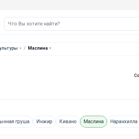
культуры
Маслина
Со
ынная груша
Инжир
Кивано
Маслина
Наранхилла